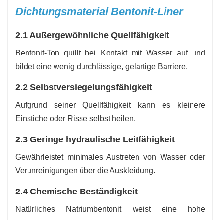
sinnvolle Lösung. Kontaktieren Sie uns noch
Dichtungsmaterial Bentonit-Liner
heute, um technische Informationen zu erhalten,
2.1 Außergewöhnliche Quellfähigkeit
Muster anzufordern oder ein individuelles
Angebot basierend auf Ihren
Bentonit-Ton quillt bei Kontakt mit Wasser auf und
Webseitenanforderungen zu erhalten.
bildet eine wenig durchlässige, gelartige Barriere.
2.2 Selbstversiegelungsfähigkeit
Aufgrund seiner Quellfähigkeit kann es kleinere
Einstiche oder Risse selbst heilen.
2.3 Geringe hydraulische Leitfähigkeit
Gewährleistet minimales Austreten von Wasser oder
Verunreinigungen über die Auskleidung.
2.4 Chemische Beständigkeit
Natürliches Natriumbentonit weist eine hohe