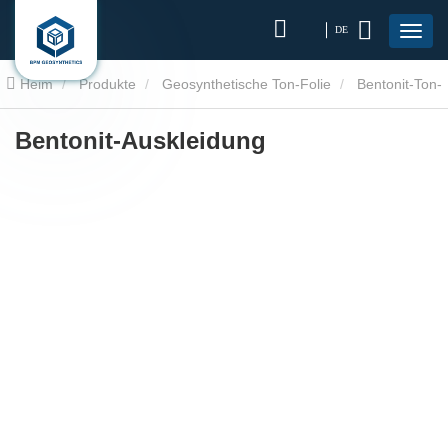
DE
Heim
Produkte
Geosynthetische Ton-Folie
Bentonit-Ton-
Liner
Bentonit-Auskleidung
Bentonit-Auskleidung