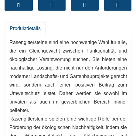
reduzieren den Abfluss.
Langlebig und umweltfreundlich:
Es besteht
aus recycelten Materialien und hält den
Belastungen durch Autos stand.
Produktdetails
Verbessert den unerfahrenen Raum:
Auch in
Rasengittersteine ​​sind eine hochwertige Wahl für alle,
stark frequentierten Bereichen lässt sich
die ein Gleichgewicht zwischen Funktionalität und
scheinbar ein Kräutergarten pflegen.
ökologischer Verantwortung suchen. Sie bieten eine
Einfache Installation:
Durch die
nachhaltige Lösung, die nicht nur den Anforderungen
Steckverbindungen ist der Aufbau schnell und
moderner Landschafts- und Gartenbauprojekte gerecht
flexibel.
wird, sondern auch einen positiven Beitrag zum
Unterstützt nachhaltige
Umweltschutz leistet. Daher werden sie sowohl im
Entwicklung:
Reduziert den Wärmeinseleffekt,
privaten als auch im gewerblichen Bereich immer
verbessert die Luftqualität und fördert die
beliebter.
Artenvielfalt.
Rasengittersteine ​​spielen eine wichtige Rolle bei der
Förderung der ökologischen Nachhaltigkeit. Indem sie
den Wärmeinseleffekt, der üblicherweise mit