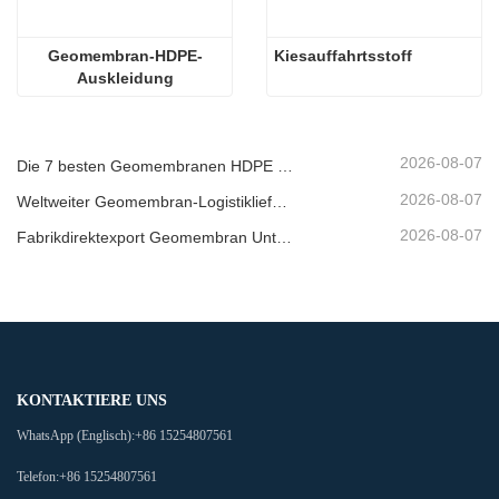
Geomembran-HDPE-
Kiesauffahrtsstoff
Auskleidung
2026-08-07
Die 7 besten Geomembranen HDPE 2 mm Liste
2026-08-07
Weltweiter Geomembran-Logistiklieferant
2026-08-07
Fabrikdirektexport Geomembran Unternehmen
KONTAKTIERE UNS
WhatsApp (Englisch):
+86 15254807561
Telefon:
+86 15254807561