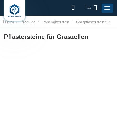
DE
Heim
Produkte
Rasengitterstein
Graspflasterstein für
Einfahrt
Pflastersteine für Graszellen
Pflastersteine für Graszellen