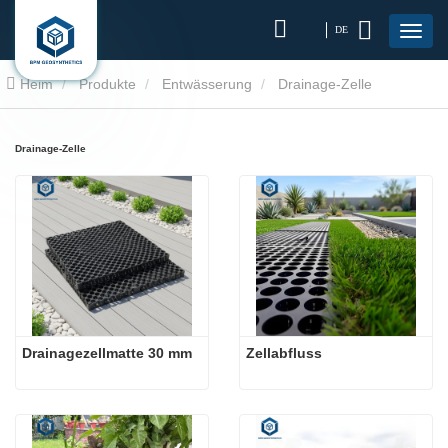
DE
Heim
Produkte
Entwässerung
Drainage-Zelle
Drainage-Zelle
Drainagezellmatte 30 mm
Zellabfluss