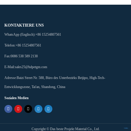
KONTAKTIERE UNS
WhatsApp (Englisch):
+86 15254807561
Telefon:
+86 15254807561
Fax:
0086 538 589 2138
E-Mail:
sales25@hdpetgm.com
Adresse:
Baizi Street Nr. 588, Büro des Unterbezirks Beijipo, High-Tech-
Entwicklungszone, Tai'an, Shandong, China
Sozialen Medien
Copyright ©
Das beste Projekt Material Co., Ltd.
Index