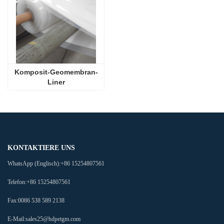
Komposit-Geomembran-
Liner
KONTAKTIERE UNS
WhatsApp (Englisch):
+86 15254807561
Telefon:
+86 15254807561
Fax:
0086 538 589 2138
E-Mail:
sales25@hdpetgm.com