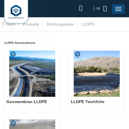
DE
Heim
Produkte
Dichtungsbahn
LLDPE-
GEOMEMBRANE
LLDPE-Geomembrane
Geomembran LLDPE
LLDPE Teichfolie