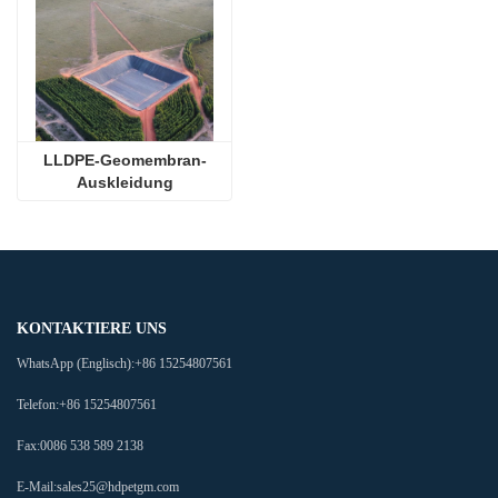
LLDPE-Geomembran-
Auskleidung
KONTAKTIERE UNS
WhatsApp (Englisch):
+86 15254807561
Telefon:
+86 15254807561
Fax:
0086 538 589 2138
E-Mail:
sales25@hdpetgm.com