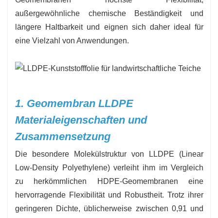
Deponieauskleidungen, Bergbau-Tailing-
außergewöhnliche chemische Beständigkeit und
Dämme, landwirtschaftliche Teiche,
längere Haltbarkeit und eignen sich daher ideal für
Hochwasserschutzprojekte und die Behandlung
eine Vielzahl von Anwendungen.
von Industrieabwässern, wobei
Flüssigkeitslecks wirksam verhindert und
Boden- und Wasserressourcen geschützt
werden.
1. Geomembran LLDPE
Materialeigenschaften und
Zusammensetzung
Die besondere Molekülstruktur von LLDPE (Linear
Low-Density Polyethylene) verleiht ihm im Vergleich
zu herkömmlichen HDPE-Geomembranen eine
hervorragende Flexibilität und Robustheit. Trotz ihrer
geringeren Dichte, üblicherweise zwischen 0,91 und