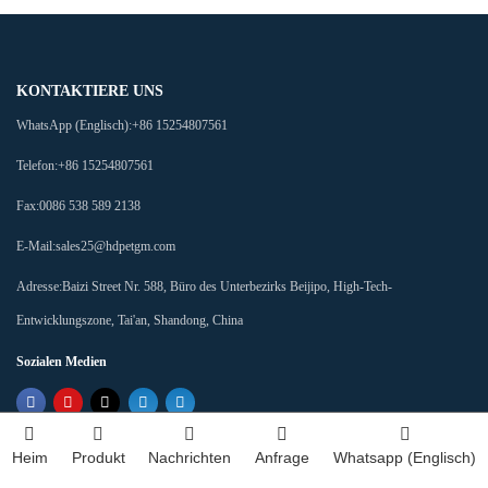
KONTAKTIERE UNS
WhatsApp (Englisch):
+86 15254807561
Telefon:
+86 15254807561
Fax:
0086 538 589 2138
E-Mail:
sales25@hdpetgm.com
Adresse:
Baizi Street Nr. 588, Büro des Unterbezirks Beijipo, High-Tech-
Entwicklungszone, Tai'an, Shandong, China
Sozialen Medien
Heim
Produkt
Nachrichten
Anfrage
Whatsapp (Englisch)
Copyright ©
Das beste Projekt Material Co., Ltd.
Index