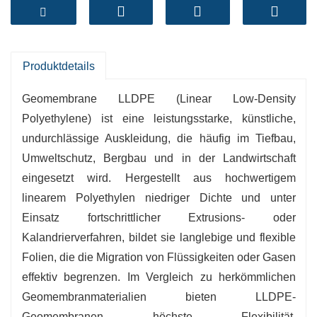
daher für eine Reihe von undurchlässigen
Auskleidungsfunktionen in unterschiedlichen
Umgebungen.
-
Hohe Durchstoßfestigkeit:
Die harte Form der
Produktdetails
LLDPE-Geomembran widersteht wirksam
Geomembrane LLDPE (Linear Low-Density
mechanischen Schäden und Einstichen und
Polyethylene) ist eine leistungsstarke, künstliche,
gewährleistet so eine lange Lebensdauer.
undurchlässige Auskleidung, die häufig im Tiefbau,
-
Hervorragende Witterungsbeständigkeit:
Die
Umweltschutz, Bergbau und in der Landwirtschaft
starke UV-Beständigkeit ermöglicht eine
eingesetzt wird. Hergestellt aus hochwertigem
langfristige Außenbestrahlung ohne Abbau.
linearem Polyethylen niedriger Dichte und unter
-
Überlegene Flexibilität:
Behält auch bei
Einsatz fortschrittlicher Extrusions- oder
niedrigen Temperaturen genaue Flexibilität und
Kalandrierverfahren, bildet sie langlebige und flexible
erleichtert so die praktische Einrichtung und
Folien, die die Migration von Flüssigkeiten oder Gasen
Handhabung.
effektiv begrenzen. Im Vergleich zu herkömmlichen
Zu seinem umfangreichen
Geomembranmaterialien bieten LLDPE-
Anwendungsspektrum gehören
Geomembranen höchste Flexibilität,