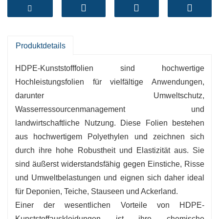
Polyethylen, das sich durch hervorragende
chemische Beständigkeit, UV-Beständigkeit und
Widerstandsfähigkeit gegen mechanische
Beanspruchung auszeichnet und sich daher
Produktdetails
ideal für den gewerblichen und privaten
HDPE-Kunststofffolien sind hochwertige
Gebrauch eignet.
Hochleistungsfolien für vielfältige Anwendungen,
darunter Umweltschutz,
-
Haltbarkeit
: beständig gegen Einstiche, Risse
Wasserressourcenmanagement und
und extreme Klimabedingungen, was eine lang
landwirtschaftliche Nutzung. Diese Folien bestehen
anhaltende Leistung gewährleistet.
aus hochwertigem Polyethylen und zeichnen sich
-
Chemische Beständigkeit
: Es ist beständig
durch ihre hohe Robustheit und Elastizität aus. Sie
gegenüber zahlreichen Chemikalien und daher
sind äußerst widerstandsfähig gegen Einstiche, Risse
für industrielle Anwendungen geeignet.
und Umweltbelastungen und eignen sich daher ideal
-
UV-Balance
: Entwickelt, um neben der
für Deponien, Teiche, Stauseen und Ackerland.
Zersetzung auch UV-Strahlung standzuhalten
Einer der wesentlichen Vorteile von HDPE-
und so die Haltbarkeit im Außenbereich zu
Kunststoffauskleidungen ist ihre chemische