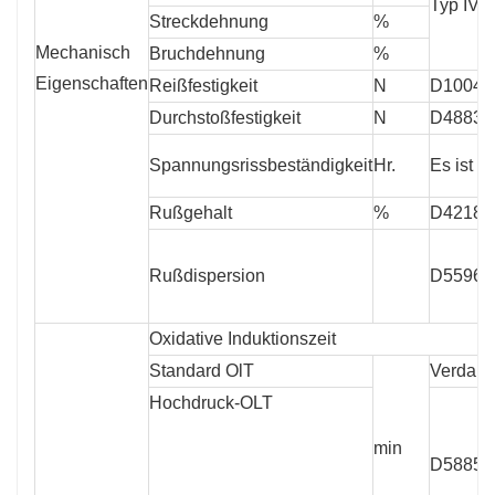
Typ IV
Streckdehnung
%
Mechanisch
Bruchdehnung
%
Eigenschaften
Reißfestigkeit
N
D1004
Durchstoßfestigkeit
N
D4883
Spannungsrissbeständigkeit
Hr.
Es ist w
Rußgehalt
%
D4218
Rußdispersion
D5596
Oxidative Induktionszeit
Standard OlT
Verdam
Hochdruck-OLT
min
D5885