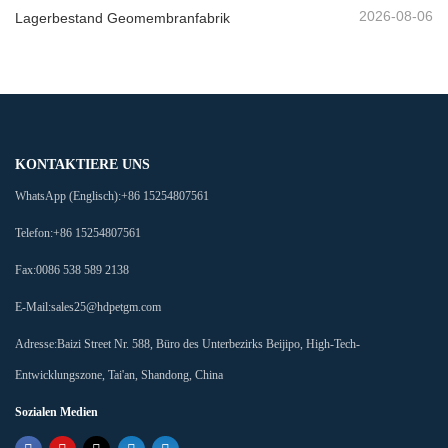
2026-08-06
Lagerbestand Geomembranfabrik
KONTAKTIERE UNS
WhatsApp (Englisch):
+86 15254807561
Telefon:
+86 15254807561
Fax:
0086 538 589 2138
E-Mail:
sales25@hdpetgm.com
Adresse:
Baizi Street Nr. 588, Büro des Unterbezirks Beijipo, High-Tech-
Entwicklungszone, Tai'an, Shandong, China
Sozialen Medien