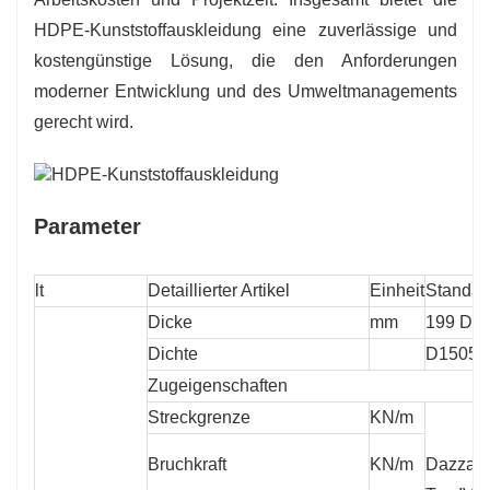
HDPE-Kunststoffauskleidung eine zuverlässige und
kostengünstige Lösung, die den Anforderungen
moderner Entwicklung und des Umweltmanagements
gerecht wird.
Parameter
lt
Detaillierter Artikel
Einheit
Standar
Dicke
mm
199 Dh
Dichte
D1505/
Zugeigenschaften
Streckgrenze
KN/m
Bruchkraft
KN/m
Dazza