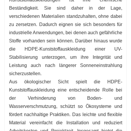
gewährleisten.
Beständigkeit. Sie sind daher in der Lage,
-
Umweltsicherheit
: trägt dazu bei, die
verschiedenen Materialien standzuhalten, ohne dabei
Luftverschmutzung von Boden, Wasser und
zu zersetzen. Dadurch eignen sie sich besonders für
anderen Bereichen zu stoppen und fördert eine
industrielle Anwendungen, bei denen auch gefährliche
nachhaltige Entwicklung.
Stoffe vorhanden sein können. Darüber hinaus wurde
die HDPE-Kunststoffauskleidung einer UV-
Stabilisierung unterzogen, um ihre Integrität und
Leistung auch nach längerer Sonneneinstrahlung
sicherzustellen.
Aus ökologischer Sicht spielt die HDPE-
Kunststoffauskleidung eine entscheidende Rolle bei
der Verhinderung von Boden- und
Wasserverschmutzung, schützt so Ökosysteme und
fördert nachhaltige Praktiken. Das leichte und flexible
Material vereinfacht die Installation und reduziert
Arbeitskosten und Projektzeit. Insgesamt bietet die