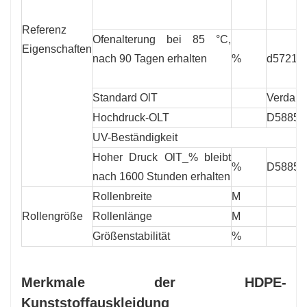
Referenz
Ofenalterung bei 85 °C,
Eigenschaften
nach 90 Tagen erhalten
%
d5721
Standard OlT
Verdam
Hochdruck-OLT
D5885
UV-Beständigkeit
Hoher Druck OlT_% bleibt
%
D5885
nach 1600 Stunden erhalten
Rollenbreite
M
Rollengröße
Rollenlänge
M
Größenstabilität
%
Merkmale der HDPE-
Kunststoffauskleidung