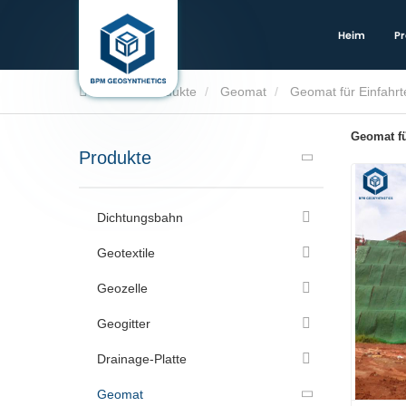
Heim
Pr
Heim
Produkte
Geomat
Geomat für Einfahrt
Geomat fü
Produkte
Dichtungsbahn
Geotextile
Geozelle
Geogitter
Drainage-Platte
Geomat