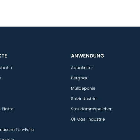
KTE
ANWENDUNG
sbahn
Aquakultur
e
Bergbau
Mülldeponie
Salzindustrie
-Platte
Staudammspeicher
Öl-Gas-Industrie
tische Ton-Folie
erstein