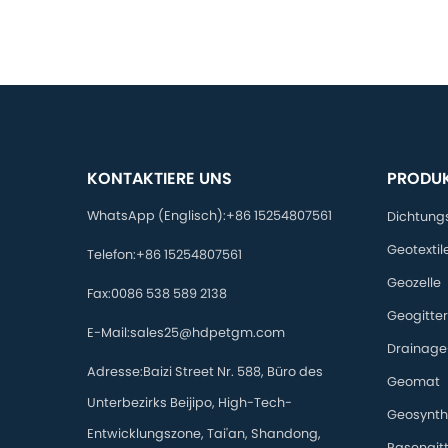
KONTAKTIERE UNS
PRODU
WhatsApp (Englisch):
+86 15254807561
Dichtung
Geotextil
Telefon:
+86 15254807561
Geozelle
Fax:
0086 538 589 2138
Geogitter
E-Mail:
sales25@hdpetgm.com
Drainage
Adresse:
Baizi Street Nr. 588, Büro des
Geomat
Unterbezirks Beijipo, High-Tech-
Geosynthe
Entwicklungszone, Tai'an, Shandong,
Rasengitt