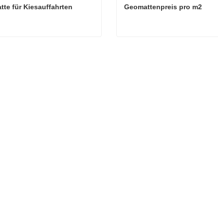
te für Kiesauffahrten
Geomattenpreis pro m2
te für Kiesauffahrten
Geomattenpreis pro m2
ktieren Sie mich jetzt
Kontaktieren Sie mich jetzt