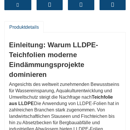
landwirtschaftlichen Stauseen und Fischteichen
bis hin zu Absetzbecken für Bergbauabfälle und
industriellen Abwässern bieten LLDPE-Folien
Produktdetails
langfristige Undurchlässigkeit, Haltbarkeit und
Einleitung: Warum LLDPE-
Umweltverträglichkeit.
Teichfolien moderne
Eindämmungsprojekte
dominieren
Angesichts des weltweit zunehmenden Bewusstseins
für Wassereinsparung, Aquakulturentwicklung und
Umweltschutz steigt die Nachfrage nach
Teichfolie
aus LLDPE
Die Anwendung von LLDPE-Folien hat in
zahlreichen Branchen stark zugenommen. Von
landwirtschaftlichen Stauseen und Fischteichen bis
hin zu Absetzbecken für Bergbauabfälle und
industriellen Abwässern bieten LLDPE-Folien