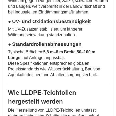
Wirksam gegen Düngemittel, Salze, schwache Säuren
und Laugen, weit verbreitet in der Landwirtschaft und
bei industriellen Eindämmungsmaßnahmen.
● UV- und Oxidationsbeständigkeit
Mit UV-Zusätzen stabilisiert, um längerer
Witterungseinwirkung standzuhalten.
● Standardrollenabmessungen
Typische Brötchen:
5,8 m–8 m Breite
,
50–100 m
Länge
, auf Anfrage anpassbar.
Diese Spezifikationen entsprechen globalen
Projektstandards wie Wasserrückhaltung, Bau von
Aquakulturteichen und Abfallentsorgungstechnik.
Wie LLDPE-Teichfolien
hergestellt werden
Die Herstellung von LLDPE-Teichfolien umfasst
mehrere technische Schritte, die darauf ausgelegt