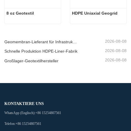
8 oz Geotextil
HDPE Uniaxial Geogrid
2026-08-08
Geomembran-Lieferant für Infrastrukturentwickler
2026-08-08
Schnelle Produktion HDPE-Liner-Fabrik
2026-08-08
Großlager-Geotextilhersteller
KONTAKTIERE UNS
WhatsApp (Englisch):
+86 15254807561
Telefon:
+86 15254807561