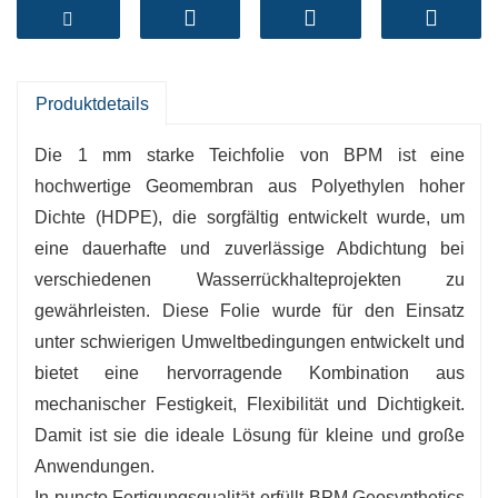
Anleitung und kostenlose Muster.
1. Teichfolie 1mm Produktspezifikationen
Dicke: 1,0 mm (40 mil)
- Material: 100 % reines HDPE
Produktdetails
- Breite: Bis zu 10 Meter (individuell anpassbar)
Die 1 mm starke Teichfolie von BPM ist eine
- Farbe: Schwarz, Blau, Weiß, Grün (andere
hochwertige Geomembran aus Polyethylen hoher
Farben auf Anfrage erhältlich)
Dichte (HDPE), die sorgfältig entwickelt wurde, um
eine dauerhafte und zuverlässige Abdichtung bei
verschiedenen Wasserrückhalteprojekten zu
gewährleisten. Diese Folie wurde für den Einsatz
unter schwierigen Umweltbedingungen entwickelt und
bietet eine hervorragende Kombination aus
mechanischer Festigkeit, Flexibilität und Dichtigkeit.
Damit ist sie die ideale Lösung für kleine und große
Anwendungen.
In puncto Fertigungsqualität erfüllt BPM Geosynthetics