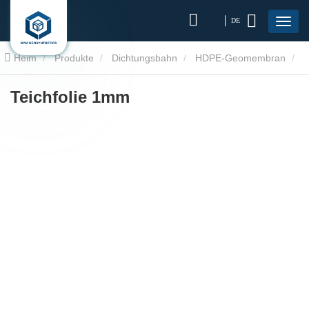
DE
Heim
Produkte
Dichtungsbahn
HDPE-Geomembran
Teichfolie 1mm
Teichfolie 1mm