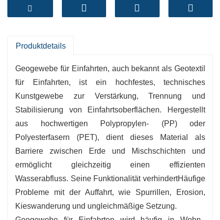
Wählen Sie BPM Geosynthetics Geo Fabric
für die Auffahrt
- Über 20 Jahre Erfahrung in der Herstellung
Produktdetails
von Geokunststoffen
Geogewebe für Einfahrten, auch bekannt als Geotextil
- ISO-zertifizierte Fabrik mit strenger
für Einfahrten, ist ein hochfestes, technisches
Qualitätskontrolle
Kunstgewebe zur Verstärkung, Trennung und
- Benutzerdefinierte Größen und GSM-Optionen
Stabilisierung von Einfahrtsoberflächen. Hergestellt
verfügbar
aus hochwertigen Polypropylen- (PP) oder
- Weltweite Lieferung und technischer Support
Polyesterfasern (PET), dient dieses Material als
BPM Geosynthetics – Zuverlässige
Barriere zwischen Erde und Mischschichten und
Geogewebelösungen für jedes Einfahrtsprojekt.
ermöglicht gleichzeitig einen effizienten
Wasserabfluss. Seine Funktionalität verhindert
Häufige
Probleme mit der Auffahrt, wie Spurrillen, Erosion,
Kieswanderung und ungleichmäßige Setzung.
Geogewebe für Einfahrten wird häufig in Wohn-,