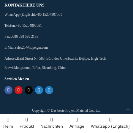
KONTAKTIERE UNS
WhatsApp (Englisch):
+86 15254807561
Telefon:
+86 15254807561
Fax:
0086 538 589 2138
E-Mail:
sales25@hdpetgm.com
Adresse:
Baizi Street Nr. 588, Büro des Unterbezirks Beijipo, High-Tech-
Entwicklungszone, Tai'an, Shandong, China
Sozialen Medien
Copyright ©
Das beste Projekt Material Co., Ltd.
Index
Heim
Produkt
Nachrichten
Anfrage
Whatsapp (Englisch)