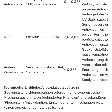
0,1–0,3 %
Antioxidans
168) oder Thioester
Wirkt synergistisch
primären Antioxida
Verlängert die Sch
UV-Stabilisator. Ei
Sorten adsorbiere
Antioxidantien – d
bei der Formulieru
Ruß
Ofenruß (2,0–3,0 %)
2,0–3,0 %
berücksichtigt wer
Antioxidantienzusat
Geokunststoffdich
muss kompatibel s
Verbesserung der
Verarbeitbarkeit;
Andere
Verarbeitungshilfsmittel,
< 0,2 %
Säurefänger schüt
Zusatzstoffe
Säurefänger
Antioxidantien vor
Katalysatorrückstä
Technische Einblicke:
Antioxidative Zusätze in
Geokunststoffdichtungsbahnen erfordern eine synergistische
Mischung aus primären (gehinderten Phenolen) und sekundären
(Phosphiten) Antioxidantien. Einkomponentenmischungen bieten
keinen ausreichenden Langzeitschutz.