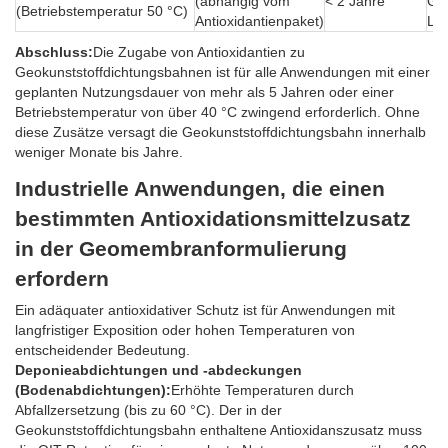
(abhängig vom
< 2 Jahre
Geo
(Betriebstemperatur 50 °C)
Antioxidantienpaket)
Lan
Abschluss:
Die Zugabe von Antioxidantien zu
Geokunststoffdichtungsbahnen ist für alle Anwendungen mit einer
geplanten Nutzungsdauer von mehr als 5 Jahren oder einer
Betriebstemperatur von über 40 °C zwingend erforderlich. Ohne
diese Zusätze versagt die Geokunststoffdichtungsbahn innerhalb
weniger Monate bis Jahre.
Industrielle Anwendungen, die einen
bestimmten Antioxidationsmittelzusatz
in der Geomembranformulierung
erfordern
Ein adäquater antioxidativer Schutz ist für Anwendungen mit
langfristiger Exposition oder hohen Temperaturen von
entscheidender Bedeutung.
Deponieabdichtungen und -abdeckungen
(Bodenabdichtungen):
Erhöhte Temperaturen durch
Abfallzersetzung (bis zu 60 °C). Der in der
Geokunststoffdichtungsbahn enthaltene Antioxidanszusatz muss