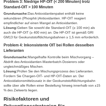
Problem 3: Niedrige HP-OIT (< 200 Minuten) trotz
Standard-OIT > 100 Minuten
Grundursache:
Das Antioxidantienpaket enthält keine
sekundären (Phosphit-)Antioxidantien. HP-OIT reagiert
empfindlicher auf einen Mangel an Antioxidantien.
Lösung:
Geben Sie sowohl die Standard-OIT (≥ 100 min) als
auch die HP-OIT (≥ 400 min) an. Die HP-OIT ist gemäß GRI
GM13 für Geokunststoffdichtungsbahnen ≥ 1,5 mm erforderlich.
Problem 4: Inkonsistente OIT bei Rollen desselben
Lieferanten
Grundursache:
Mangelhafte Kontrolle beim Mischvorgang –
Abdrift des Antioxidantien-Masterbatch-Dosierers oder
ungleichmäßiges Mischen.
Lösung:
Prüfen Sie den Mischungsprozess des Lieferanten.
Fordern Sie Chargen-OIT- und HP-OIT-Daten an. Der
Antioxidationsmittelzusatz in der Geokunststoffdichtungsbahn
sollte über alle Rollen einer Bestellung hinweg innerhalb von ±15
% des Zielwerts liegen.
Risikofaktoren und
Präventionsstrategien für