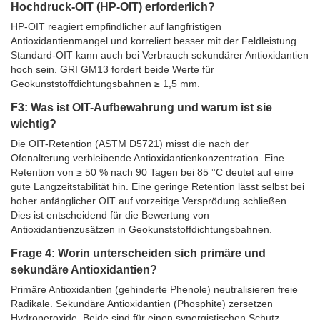
Hochdruck-OIT (HP-OIT) erforderlich?
HP-OIT reagiert empfindlicher auf langfristigen
Antioxidantienmangel und korreliert besser mit der Feldleistung.
Standard-OIT kann auch bei Verbrauch sekundärer Antioxidantien
hoch sein. GRI GM13 fordert beide Werte für
Geokunststoffdichtungsbahnen ≥ 1,5 mm.
F3: Was ist OIT-Aufbewahrung und warum ist sie
wichtig?
Die OIT-Retention (ASTM D5721) misst die nach der
Ofenalterung verbleibende Antioxidantienkonzentration. Eine
Retention von ≥ 50 % nach 90 Tagen bei 85 °C deutet auf eine
gute Langzeitstabilität hin. Eine geringe Retention lässt selbst bei
hoher anfänglicher OIT auf vorzeitige Versprödung schließen.
Dies ist entscheidend für die Bewertung von
Antioxidantienzusätzen in Geokunststoffdichtungsbahnen.
Frage 4: Worin unterscheiden sich primäre und
sekundäre Antioxidantien?
Primäre Antioxidantien (gehinderte Phenole) neutralisieren freie
Radikale. Sekundäre Antioxidantien (Phosphite) zersetzen
Hydroperoxide. Beide sind für einen synergistischen Schutz