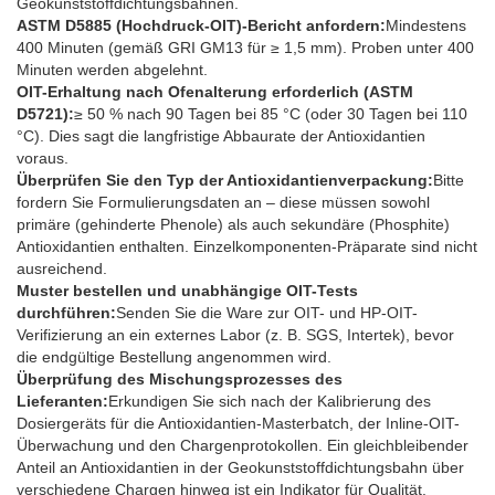
Geokunststoffdichtungsbahnen.
ASTM D5885 (Hochdruck-OIT)-Bericht anfordern:
Mindestens
400 Minuten (gemäß GRI GM13 für ≥ 1,5 mm). Proben unter 400
Minuten werden abgelehnt.
OIT-Erhaltung nach Ofenalterung erforderlich (ASTM
D5721):
≥ 50 % nach 90 Tagen bei 85 °C (oder 30 Tagen bei 110
°C). Dies sagt die langfristige Abbaurate der Antioxidantien
voraus.
Überprüfen Sie den Typ der Antioxidantienverpackung:
Bitte
fordern Sie Formulierungsdaten an – diese müssen sowohl
primäre (gehinderte Phenole) als auch sekundäre (Phosphite)
Antioxidantien enthalten. Einzelkomponenten-Präparate sind nicht
ausreichend.
Muster bestellen und unabhängige OIT-Tests
durchführen:
Senden Sie die Ware zur OIT- und HP-OIT-
Verifizierung an ein externes Labor (z. B. SGS, Intertek), bevor
die endgültige Bestellung angenommen wird.
Überprüfung des Mischungsprozesses des
Lieferanten:
Erkundigen Sie sich nach der Kalibrierung des
Dosiergeräts für die Antioxidantien-Masterbatch, der Inline-OIT-
Überwachung und den Chargenprotokollen. Ein gleichbleibender
Anteil an Antioxidantien in der Geokunststoffdichtungsbahn über
verschiedene Chargen hinweg ist ein Indikator für Qualität.