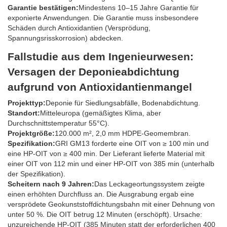
Garantie bestätigen:
Mindestens 10–15 Jahre Garantie für
exponierte Anwendungen. Die Garantie muss insbesondere
Schäden durch Antioxidantien (Versprödung,
Spannungsrisskorrosion) abdecken.
Fallstudie aus dem Ingenieurwesen:
Versagen der Deponieabdichtung
aufgrund von Antioxidantienmangel
Projekttyp:
Deponie für Siedlungsabfälle, Bodenabdichtung.
Standort:
Mitteleuropa (gemäßigtes Klima, aber
Durchschnittstemperatur 55°C).
Projektgröße:
120.000 m², 2,0 mm HDPE-Geomembran.
Spezifikation:
GRI GM13 forderte eine OIT von ≥ 100 min und
eine HP-OIT von ≥ 400 min. Der Lieferant lieferte Material mit
einer OIT von 112 min und einer HP-OIT von 385 min (unterhalb
der Spezifikation).
Scheitern nach 9 Jahren:
Das Leckageortungssystem zeigte
einen erhöhten Durchfluss an. Die Ausgrabung ergab eine
versprödete Geokunststoffdichtungsbahn mit einer Dehnung von
unter 50 %. Die OIT betrug 12 Minuten (erschöpft). Ursache:
unzureichende HP-OIT (385 Minuten statt der erforderlichen 400