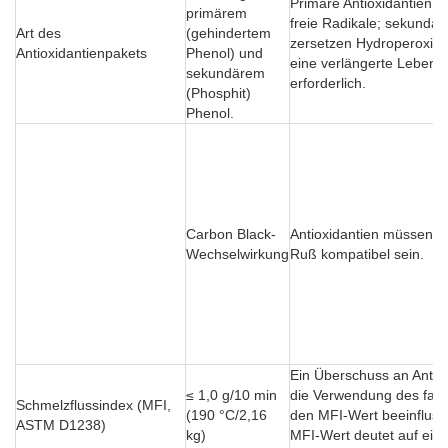
Primäre Antioxidantien ne
primärem
freie Radikale; sekundär
Art des
(gehindertem
zersetzen Hydroperoxide.
Antioxidantienpakets
Phenol) und
eine verlängerte Lebens
sekundärem
erforderlich.
(Phosphit)
Phenol.
Carbon Black-
Antioxidantien müssen m
Wechselwirkung
Ruß kompatibel sein.
Ein Überschuss an Antio
≤ 1,0 g/10 min
die Verwendung des fal
Schmelzflussindex (MFI,
(190 °C/2,16
den MFI-Wert beeinfluss
ASTM D1238)
kg)
MFI-Wert deutet auf ein