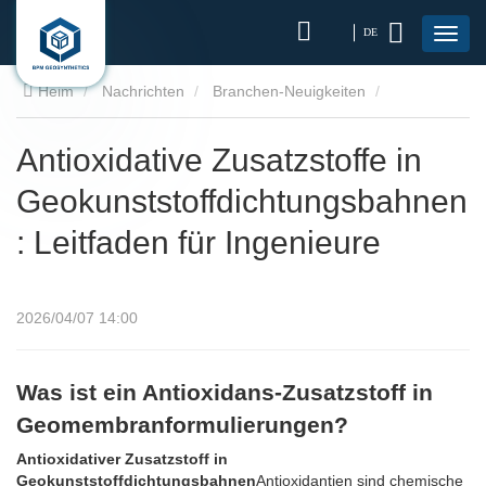
DE
Heim
Nachrichten
Branchen-Neuigkeiten
Antioxidative Zusatzstoffe in Geokunststoffdichtungsbahnen:
Antioxidative Zusatzstoffe in
Geokunststoffdichtungsbahnen
Leitfaden für Ingenieure
: Leitfaden für Ingenieure
2026/04/07 14:00
Was ist ein Antioxidans-Zusatzstoff in
Geomembranformulierungen?
Antioxidativer Zusatzstoff in
Geokunststoffdichtungsbahnen
Antioxidantien sind chemische