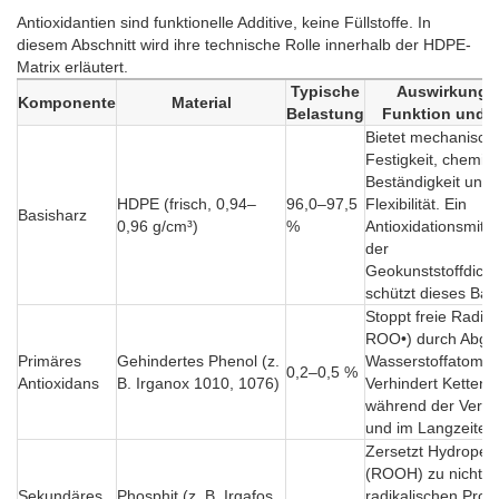
Antioxidantien sind funktionelle Additive, keine Füllstoffe. In
diesem Abschnitt wird ihre technische Rolle innerhalb der HDPE-
Matrix erläutert.
Typische
Auswirkunge
Komponente
Material
Belastung
Funktion und 
Bietet mechanisch
Festigkeit, chemis
Beständigkeit und
HDPE (frisch, 0,94–
96,0–97,5
Flexibilität. Ein
Basisharz
0,96 g/cm³)
%
Antioxidationsmitte
der
Geokunststoffdich
schützt dieses Bas
Stoppt freie Radika
ROO•) durch Abga
Primäres
Gehindertes Phenol (z.
Wasserstoffatomen
0,2–0,5 %
Antioxidans
B. Irganox 1010, 1076)
Verhindert Ketten
während der Verar
und im Langzeitein
Zersetzt Hydroper
(ROOH) zu nicht-
Sekundäres
Phosphit (z. B. Irgafos
radikalischen Prod