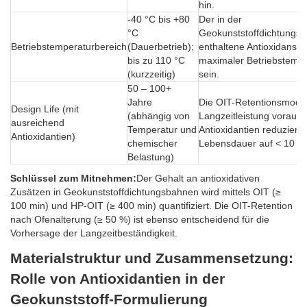
hin.
-40 °C bis +80
Der in der
°C
Geokunststoffdichtungsb
Betriebstemperaturbereich
(Dauerbetrieb);
enthaltene Antioxidansz
bis zu 110 °C
maximaler Betriebstemper
(kurzzeitig)
sein.
50 – 100+
Jahre
Die OIT-Retentionsmodel
Design Life (mit
(abhängig von
Langzeitleistung voraus
ausreichend
Temperatur und
Antioxidantien reduziere
Antioxidantien)
chemischer
Lebensdauer auf < 10 Ja
Belastung)
Schlüssel zum Mitnehmen:
Der Gehalt an antioxidativen
Zusätzen in Geokunststoffdichtungsbahnen wird mittels OIT (≥
100 min) und HP-OIT (≥ 400 min) quantifiziert. Die OIT-Retention
nach Ofenalterung (≥ 50 %) ist ebenso entscheidend für die
Vorhersage der Langzeitbeständigkeit.
Materialstruktur und Zusammensetzung:
Rolle von Antioxidantien in der
Geokunststoff-Formulierung