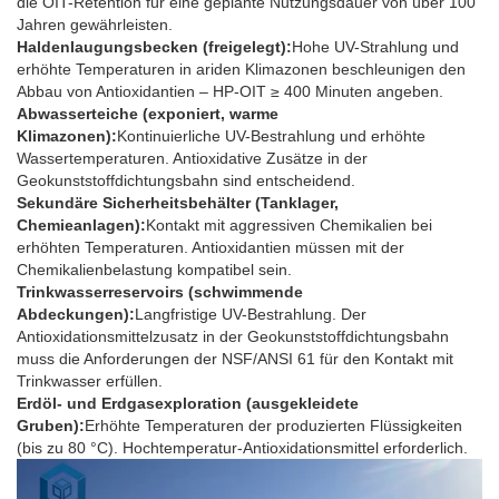
die OIT-Retention für eine geplante Nutzungsdauer von über 100
Jahren gewährleisten.
Haldenlaugungsbecken (freigelegt):
Hohe UV-Strahlung und
erhöhte Temperaturen in ariden Klimazonen beschleunigen den
Abbau von Antioxidantien – HP-OIT ≥ 400 Minuten angeben.
Abwasserteiche (exponiert, warme
Klimazonen):
Kontinuierliche UV-Bestrahlung und erhöhte
Wassertemperaturen. Antioxidative Zusätze in der
Geokunststoffdichtungsbahn sind entscheidend.
Sekundäre Sicherheitsbehälter (Tanklager,
Chemieanlagen):
Kontakt mit aggressiven Chemikalien bei
erhöhten Temperaturen. Antioxidantien müssen mit der
Chemikalienbelastung kompatibel sein.
Trinkwasserreservoirs (schwimmende
Abdeckungen):
Langfristige UV-Bestrahlung. Der
Antioxidationsmittelzusatz in der Geokunststoffdichtungsbahn
muss die Anforderungen der NSF/ANSI 61 für den Kontakt mit
Trinkwasser erfüllen.
Erdöl- und Erdgasexploration (ausgekleidete
Gruben):
Erhöhte Temperaturen der produzierten Flüssigkeiten
(bis zu 80 °C). Hochtemperatur-Antioxidationsmittel erforderlich.