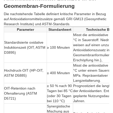
Geomembran-Formulierung
Die nachstehende Tabelle definiert kritische Parameter in Bezug
auf Antioxidationsmittelzusätze gemäß GRI GM13 (Geosynthetic
Research Institute) und ASTM-Standards.
Parameter
Standardwert
Technische Be
Misst die antioxidative K
°C in Sauerstoff. Niedri
Standardisierte oxidative
weisen auf einen unzur
Induktionszeit (OIT, ASTM
≥ 100 Minuten
Antioxidationszusatz in d
D3895)
Geomembranformulierung
Erschöpfung hin.},
Misst die antioxidative L
Hochdruck-OIT (HP-OIT,
°C unter einem Sauersto
≥ 400 Minuten
ASTM D5885)
MPa. Repräsentativer für
Langzeitalterung.
≥ 50 % nach 90
Prognostiziert die langfr
OIT-Retention nach
Tagen bei 85 °C
der Antioxidantien. Entsc
Ofenalterung (ASTM
(oder 30 Tagen
geplante Nutzungsdauer
D5721)
bei 110 °C)
Jahren.
Synergistische
Mischung aus