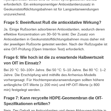
erforderlich. Ein einkomponentiger Antioxidantienzusatz in
Geokunststoffdichtungsbahnen ist für Langzeitanwendungen
unzureichend.
Frage 5: Beeinflusst Ruß die antioxidative Wirkung?
Ja. Einige Rußsorten adsorbieren Antioxidantien, wodurch deren
effektive Konzentration um 30–50 % sinkt. Der Zusatz von
Antioxidantien in Geokunststoffdichtungsbahnen muss daher mit
der jeweiligen Rußsorte getestet werden. Nach der Rußzugabe ist
eine OIT-Prüfung (Open Intention Test) erforderlich.
Frage 6: Wie hoch ist die zu erwartende Halbwertszeit
von OIT im Einsatz?
Bei 20 °C: 50–100+ Jahre. Bei 50 °C: 5–10 Jahre. Bei 80 °C: 1–2
Jahre. Die Erschöpfung wird mithilfe des Arrhenius-Modells
vorhergesagt. Für Hochtemperaturanwendungen sollten höhere
anfängliche OIT-Werte (≥ 200 min) und HP-OIT-Werte (≥ 800
min) festgelegt werden.
Frage 7: Kann recycelte HDPE-Geomembran die OIT-
Spezifikationen erfüllen?
Nein. Der Gehalt an Antioxidantien und deren Abbaugeschichte in