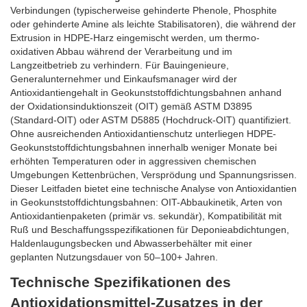
Verbindungen (typischerweise gehinderte Phenole, Phosphite
oder gehinderte Amine als leichte Stabilisatoren), die während der
Extrusion in HDPE-Harz eingemischt werden, um thermo-
oxidativen Abbau während der Verarbeitung und im
Langzeitbetrieb zu verhindern. Für Bauingenieure,
Generalunternehmer und Einkaufsmanager wird der
Antioxidantiengehalt in Geokunststoffdichtungsbahnen anhand
der Oxidationsinduktionszeit (OIT) gemäß ASTM D3895
(Standard-OIT) oder ASTM D5885 (Hochdruck-OIT) quantifiziert.
Ohne ausreichenden Antioxidantienschutz unterliegen HDPE-
Geokunststoffdichtungsbahnen innerhalb weniger Monate bei
erhöhten Temperaturen oder in aggressiven chemischen
Umgebungen Kettenbrüchen, Versprödung und Spannungsrissen.
Dieser Leitfaden bietet eine technische Analyse von Antioxidantien
in Geokunststoffdichtungsbahnen: OIT-Abbaukinetik, Arten von
Antioxidantienpaketen (primär vs. sekundär), Kompatibilität mit
Ruß und Beschaffungsspezifikationen für Deponieabdichtungen,
Haldenlaugungsbecken und Abwasserbehälter mit einer
geplanten Nutzungsdauer von 50–100+ Jahren.
Technische Spezifikationen des
Antioxidationsmittel-Zusatzes in der