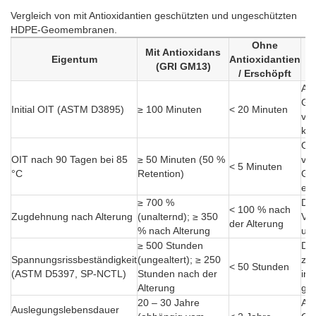
Vergleich von mit Antioxidantien geschützten und ungeschützten
HDPE-Geomembranen.
Ohne
Mit Antioxidans
Eigentum
Antioxidantien
(GRI GM13)
/ Erschöpft
Ant
Geo
Initial OIT (ASTM D3895)
≥ 100 Minuten
< 20 Minuten
ver
kur
Ohn
OIT nach 90 Tagen bei 85
≥ 50 Minuten (50 %
ver
< 5 Minuten
°C
Retention)
Geo
erh
≥ 700 %
Der
< 100 % nach
Zugdehnung nach Alterung
(unalternd); ≥ 350
Ver
der Alterung
% nach Alterung
unt
≥ 500 Stunden
Der
Spannungsrissbeständigkeit
(ungealtert); ≥ 250
zu 
< 50 Stunden
(ASTM D5397, SP-NCTL)
Stunden nach der
ins
Alterung
ges
20 – 30 Jahre
Ant
Auslegungslebensdauer