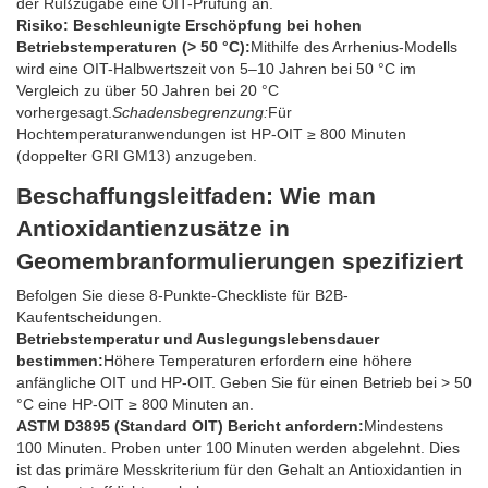
der Rußzugabe eine OIT-Prüfung an.
Risiko: Beschleunigte Erschöpfung bei hohen
Betriebstemperaturen (> 50 °C):
Mithilfe des Arrhenius-Modells
wird eine OIT-Halbwertszeit von 5–10 Jahren bei 50 °C im
Vergleich zu über 50 Jahren bei 20 °C
vorhergesagt.
Schadensbegrenzung:
Für
Hochtemperaturanwendungen ist HP-OIT ≥ 800 Minuten
(doppelter GRI GM13) anzugeben.
Beschaffungsleitfaden: Wie man
Antioxidantienzusätze in
Geomembranformulierungen spezifiziert
Befolgen Sie diese 8-Punkte-Checkliste für B2B-
Kaufentscheidungen.
Betriebstemperatur und Auslegungslebensdauer
bestimmen:
Höhere Temperaturen erfordern eine höhere
anfängliche OIT und HP-OIT. Geben Sie für einen Betrieb bei > 50
°C eine HP-OIT ≥ 800 Minuten an.
ASTM D3895 (Standard OIT) Bericht anfordern:
Mindestens
100 Minuten. Proben unter 100 Minuten werden abgelehnt. Dies
ist das primäre Messkriterium für den Gehalt an Antioxidantien in