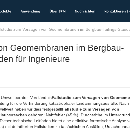
odukte
Anwendung
Über BPM
Nachrichten
Kontaktieren Si
llstudie zum Versagen von Geomembranen im Bergbau-Tailings-Staudam
 von Geomembranen im Bergbau-
den für Ingenieure
 Umweltberater: Verständnis
Fallstudie zum Versagen von Geomemb
utung für die Verhinderung katastrophaler Eindämmungsausfälle. Nach
tweit haben wir dies festgestellt
Fallstudie zum Versagen von
Hauptursachen gehören: Nahtfehler (45 %), Durchstiche im Untergrund
ieser technische Leitfaden bietet eine definitive forensische Analyse 
mit detaillierten Fallstudien zu tatsächlichen Ausfällen, Ursachenan