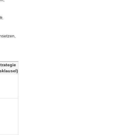
t.
nsetzen,
trategie
sklausel)