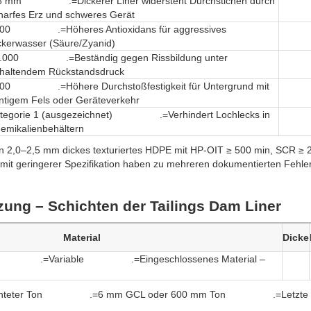
5 mm .=Dickerer Liner widersteht Durchstichen durch
harfes Erz und schweres Gerät
00 .=Höheres Antioxidans für aggressives
ckerwasser (Säure/Zyanid)
.000 .=Beständig gegen Rissbildung unter
haltendem Rückstandsdruck
00 .=Höhere Durchstoßfestigkeit für Untergrund mit
ntigem Fels oder Geräteverkehr
tegorie 1 (ausgezeichnet) .=Verhindert Lochlecks in
emikalienbehältern
n 2,0–2,5 mm dickes texturiertes HDPE mit HP-OIT ≥ 500 min, SCR ≥ 
 mit geringerer Spezifikation haben zu mehreren dokumentierten Fehle
ung – Schichten der Tailings Dam Liner
Material
Dicke
gbau .=Variable .=Eingeschlossenes Material –
ichteter Ton .=6 mm GCL oder 600 mm Ton .=Letzte Ba