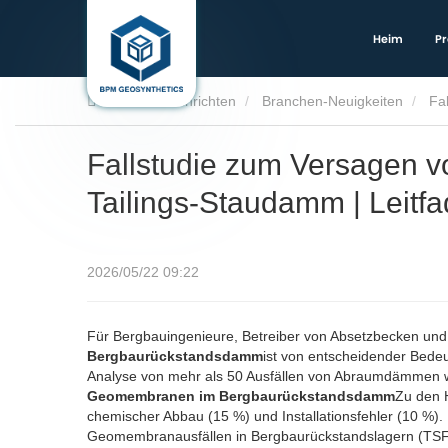
Heim
Pr
Heim
Nachrichten
Branchen-Neuigkeiten
Fa
Fallstudie zum Versagen
Tailings-Staudamm | Leitfa
2026/05/22 09:22
Für Bergbauingenieure, Betreiber von Absetzbecken und
Bergbaurückstandsdamm
ist von entscheidender Bede
Analyse von mehr als 50 Ausfällen von Abraumdämmen wel
Geomembranen im Bergbaurückstandsdamm
Zu den 
chemischer Abbau (15 %) und Installationsfehler (10 %). D
Geomembranausfällen in Bergbaurückstandslagern (TSFs) 