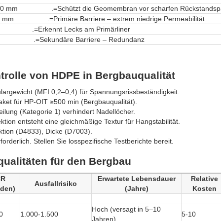
0 mm .=Schützt die Geomembran vor scharfen Rückstandspar
5 mm .=Primäre Barriere – extrem niedrige Permeabilität
 .=Erkennt Lecks am Primärliner
m .=Sekundäre Barriere – Redundanz
trolle von HDPE in Bergbauqualität
rgewicht (MFI 0,2–0,4) für Spannungsrissbeständigkeit.
aket für HP-OIT ≥500 min (Bergbauqualität).
ilung (Kategorie 1) verhindert Nadellöcher.
ektion entsteht eine gleichmäßige Textur für Hangstabilität.
tion (D4833), Dicke (D7003).
orderlich. Stellen Sie losspezifische Testberichte bereit.
ualitäten für den Bergbau
CR
Erwartete Lebensdauer
Relative
Ausfallrisiko
nden)
(Jahre)
Kosten
Hoch (versagt in 5–10
0
1.000-1.500
5-10
Jahren)