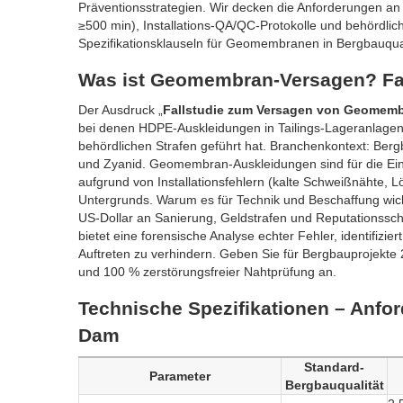
Präventionsstrategien. Wir decken die Anforderungen 
≥500 min), Installations-QA/QC-Protokolle und behördli
Spezifikationsklauseln für Geomembranen in Bergbauqua
Was ist Geomembran-Versagen? Fal
Der Ausdruck „
Fallstudie zum Versagen von Geomem
bei denen HDPE-Auskleidungen in Tailings-Lageranlage
behördlichen Strafen geführt hat. Branchenkontext: Ber
und Zyanid. Geomembran-Auskleidungen sind für die Ei
aufgrund von Installationsfehlern (kalte Schweißnähte, 
Untergrunds. Warum es für Technik und Beschaffung wich
US-Dollar an Sanierung, Geldstrafen und Reputationssch
bietet eine forensische Analyse echter Fehler, identifizi
Auftreten zu verhindern. Geben Sie für Bergbauprojekte 2
und 100 % zerstörungsfreier Nahtprüfung an.
Technische Spezifikationen – Anfo
Dam
Standard-
Parameter
Bergbauqualität