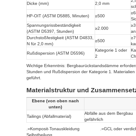
2,
Dicke (mm)
2,0 mm
sc
≥6
HP-OIT (ASTM D5885, Minuten)
≥500
Si
Spannungsrissbeständigkeit
≥3
≥2.000
(ASTM D5397, Stunden)
an
Durchstoßfestigkeit (ASTM D4833,
≥7
≥500
N für 2,0 mm)
ka
Kategorie 1 oder
Ka
Rußdispersion (ASTM D5596)
2
Ch
Wichtige Erkenntnis: Bergbaurückstandsdämme erforder
Stunden und Rußdispersion der Kategorie 1. Materialien
geführt.
Materialstruktur und Zusammensetz
Ebene (von oben nach
unten)
Abfälle aus dem Ber
Tailings (Abfallmaterial)
gefährlich
.=Komposit-Tonauskleidung .=GCL oder verd
Selbstheilung