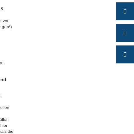
8.
e von
0 g/m²)
ne
und
;
ellen
ällen
hler
als die