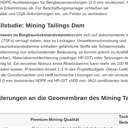
an HDPE-Auskleidungen für Bergbauanwendungen (2,0 mm strukturiert,
che Erkenntnisse ab. Für Beschaffungsmanager schließen wir
lität und CQA-Anforderungen ein, um Fehler zu verhindern.
lstudie: Mining Tailings Dam
branen im Bergbaurückstandsdamm
bezieht sich auf dokumentierte Vo
n (TSFs) versagt haben, was zu Leckagen, Umweltverschmutzung und
gbaurückstandsdämme enthalten gefährliche Stoffe wie Schwermetalle,
ndämmung von entscheidender Bedeutung, es kommt jedoch zu Ausfäl
Löcher), Materialverschlechterung (niedriger HP-OIT) oder Setzungen d
tig ist: Ein einzelner Absturz eines Absetzdamms kann mehr als 100 Mi
äden kosten. Prävention kostet 1-2 % des Projektbudgets. Dieser Leit
ert die Grundursachen und stellt technische Lösungen vor, um ein erneut
,0 mm texturiertes HDPE mit HP-OIT ≥500 min, IAGI-zertifizierten Inst
rderungen an die Geomembran des Mining Ta
Tech
Premium-Mining-Qualität
Bed