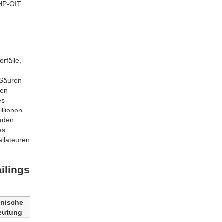
 HP-OIT
rfälle,
 Säuren
len
es
llionen
faden
es
allateuren
ilings
nische
eutung