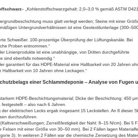
offschwarz
– „Kohlenstoffschwarzgehalt: 2,0–3,0 % gemäß ASTM D421
tergrundbeschichtung muss glatt verlegt werden; Steine mit einer Größ
mäßigen Untergrundverhältnissen ist eine Geotextilunterlage (300–50
zierte Schweißer. 100-prozentige Überprüfung der Lüftungskanäle. Bei
sche Proben entnommen.“
aller Linienprodukte ist eine unabhängige, von Dritten durchgeführte
te sind ebenfalls notwendig.“
ler garantiert für das HDPE-Material eine Haltbarkeit von 20 Jahren oh
ine Haltbarkeit von 10 Jahren ohne Leckagen.“
 Schutzbelags einer Schlammdeponie – Analyse von Fugen 
 starkem HDPE-Beschichtungsmaterial; Dicke der Beschichtung: 450 µm
festgestellt – also nach 6 Jahren.
 der elektrischen Lecks ergab insgesamt 15 Leckstellen. An 8 dieser St
sen durchzuführen.
 (Kaltverschweißungen; Zerreißfestigkeit der Naht: 8–15 N/cm). Bei 5 F
 Felsen mit einer Größe von 30–50 mm). Bei 2 Fällen lagen Materialfe
orie 3). In weiteren 2 Fällen war die chemische Zersetzung des Materi