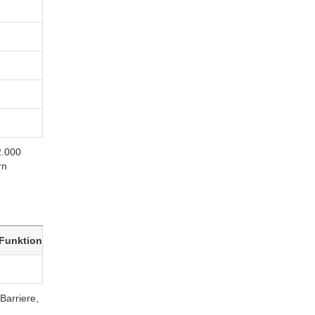
2.000
rn
Funktion
rriere,