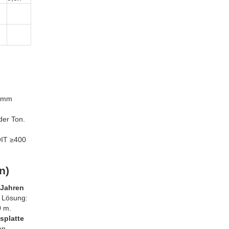
5 mm
er Ton.
OIT ≥400
n)
 Jahren
. Lösung:
0 m.
splatte
en,