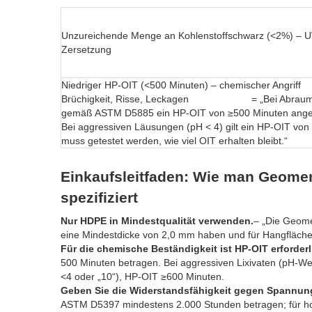
Unzureichende Menge an Kohlenstoffschwarz (<2%) – U
Zersetzung
Niedriger HP-OIT (<500 Minuten) – chemische
Brüchigkeit, Risse, Leckagen = „Bei Abraum
gemäß ASTM D5885 ein HP-OIT von ≥500 Minuten ang
Bei aggressiven Läusungen (pH < 4) gilt ein HP-OIT von
muss getestet werden, wie viel OIT erhalten bleibt.“
Einkaufsleitfaden: Wie man Geome
spezifiziert
Nur HDPE in Mindestqualität verwenden.
– „Die Geom
eine Mindestdicke von 2,0 mm haben und für Hangflächen t
Für die chemische Beständigkeit ist HP-OIT erforderl
500 Minuten betragen. Bei aggressiven Lixivaten (pH-W
<4 oder „10“), HP-OIT ≥600 Minuten.
Geben Sie die Widerstandsfähigkeit gegen Spannung
ASTM D5397 mindestens 2.000 Stunden betragen; für hoch