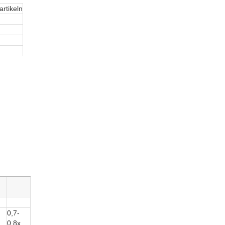
tikeln
0,7-
0,8x