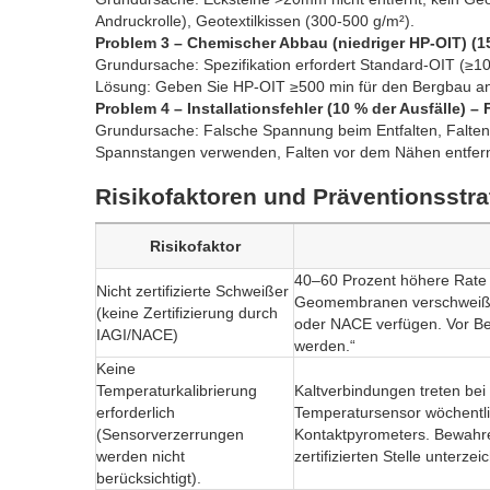
Andruckrolle), Geotextilkissen (300-500 g/m²).
Problem 3 – Chemischer Abbau (niedriger HP-OIT) (1
Grundursache: Spezifikation erfordert Standard-OIT (≥10
Lösung: Geben Sie HP-OIT ≥500 min für den Bergbau an
Problem 4 – Installationsfehler (10 % der Ausfälle) 
Grundursache: Falsche Spannung beim Entfalten, Falten 
Spannstangen verwenden, Falten vor dem Nähen entfer
Risikofaktoren und Präventionsstra
Risikofaktor
40–60 Prozent höhere Rate 
Nicht zertifizierte Schweißer
Geomembranen verschweißen,
(keine Zertifizierung durch
oder NACE verfügen. Vor Beg
IAGI/NACE)
werden.“
Keine
Temperaturkalibrierung
Kaltverbindungen treten bei 
erforderlich
Temperatursensor wöchentlich
(Sensorverzerrungen
Kontaktpyrometers. Bewahren
werden nicht
zertifizierten Stelle unterze
berücksichtigt).