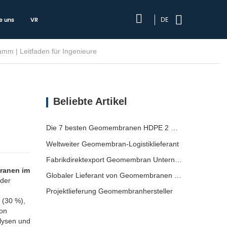
DE
e uns
VR
m | Leitfaden für Ingenieure
Beliebte Artikel
Die 7 besten Geomembranen HDPE 2 mm Liste
Weltweiter Geomembran-Logistiklieferant
Fabrikdirektexport Geomembran Unternehmen
ranen im
Globaler Lieferant von Geomembranen für den Versand
 der
Projektlieferung Geomembranhersteller
 (30 %),
von
alysen und