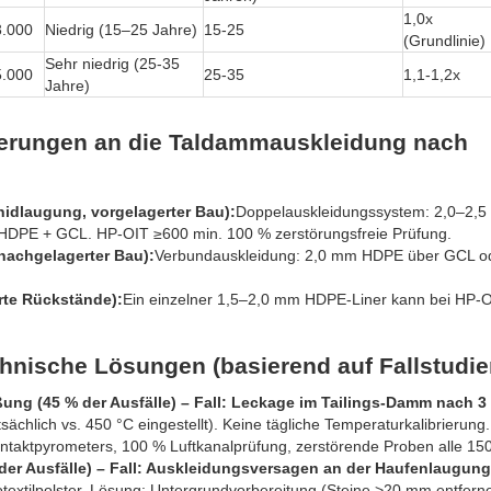
1,0x
3.000
Niedrig (15–25 Jahre)
15-25
(Grundlinie)
Sehr niedrig (25-35
5.000
25-35
1,1-1,2x
Jahre)
derungen an die Taldammauskleidung nach
idlaugung, vorgelagerter Bau):
Doppelauskleidungssystem: 2,0–2,
DPE + GCL. HP-OIT ≥600 min. 100 % zerstörungsfreie Prüfung.
 nachgelagerter Bau):
Verbundauskleidung: 2,0 mm HDPE über GCL od
erte Rückstände):
Ein einzelner 1,5–2,0 mm HDPE-Liner kann bei HP-
nische Lösungen (basierend auf Fallstudie
ng (45 % der Ausfälle) – Fall: Leckage im Tailings-Damm nach 3
chlich vs. 450 °C eingestellt). Keine tägliche Temperaturkalibrierung
Kontaktpyrometers, 100 % Luftkanalprüfung, zerstörende Proben alle 15
der Ausfälle) – Fall: Auskleidungsversagen an der Haufenlaugung
textilpolster. Lösung: Untergrundvorbereitung (Steine ​​>20 mm entfern