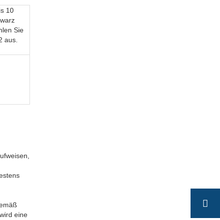
is 10
hwarz
len Sie
2 aus.
ufweisen,
estens
 gemäß
wird eine