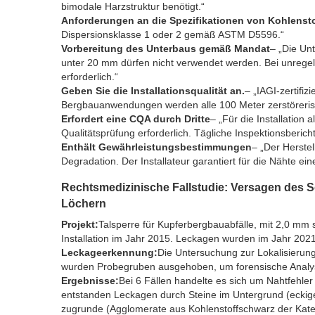
bimodale Harzstruktur benötigt.“
Anforderungen an die Spezifikationen von Kohlenst
Dispersionsklasse 1 oder 2 gemäß ASTM D5596.“
Vorbereitung des Unterbaus gemäß Mandat
– „Die Un
unter 20 mm dürfen nicht verwendet werden. Bei unregel
erforderlich.“
Geben Sie die Installationsqualität an.
– „IAGI-zertifi
Bergbauanwendungen werden alle 100 Meter zerstöreri
Erfordert eine CQA durch Dritte
– „Für die Installation 
Qualitätsprüfung erforderlich. Tägliche Inspektionsberich
Enthält Gewährleistungsbestimmungen
– „Der Herstel
Degradation. Der Installateur garantiert für die Nähte e
Rechtsmedizinische Fallstudie: Versagen des
Löchern
Projekt:
Talsperre für Kupferbergbauabfälle, mit 2,0 mm
Installation im Jahr 2015. Leckagen wurden im Jahr 2021 
Leckageerkennung:
Die Untersuchung zur Lokalisierung
wurden Probegruben ausgehoben, um forensische Analy
Ergebnisse:
Bei 6 Fällen handelte es sich um Nahtfehler
entstanden Leckagen durch Steine im Untergrund (eckige
zugrunde (Agglomerate aus Kohlenstoffschwarz der Kateg