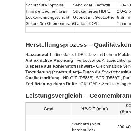
Schutzhülle (optional)
Sand oder Geotextil
150–30
Primäre Geomembran
Strukturiertes HDPE
2,0–2,
Leckerkennungsschicht
Geonet mit Geotextilien
5-8mm
Sekundäre Geomembran
Glattes HDPE
1,5 m
Herstellungsprozess – Qualitätskon
Harzauswahl
– Bimodales HDPE-Harz mit hohem Molekula
Antioxidative Mischung
– Verbessertes Antioxidantienp
Disperse aus Kohlenstoffschwarz
– Gleichmäßige Verte
Texturierung (coextrudiert)
– Durch die Stickstoffgasinj
Qualitätsprüfung
– HP-OIT (D5885), SCR (D5397), Punk
Zertifizierung durch Dritte
– GRI-GM17-Zertifizierung erf
Leistungsvergleich – Geomembranq
S
Grad
HP-OIT (min.)
(Stu
Standard (nicht
300-40
bergbaulich)