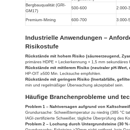
Bergbauqualität (GRI-
500-600
2.000-
GM17)
Premium-Mining
600-700
3.000-
Industrielle Anwendungen – Anfor
Risikostufe
Rückstände mit hohem Risiko (säureerzeugend, Zyan
primäres HDPE + Leckerkennung + 1,5 mm sekundäres H
Rückstände mit mittlerem Risiko (neutraler pH-Wert,
HP-OIT ≥500 Min. Lecksuche empfohlen.
Rückstände mit geringem Risiko (Inertabfälle, gefilt
min und regelmäßiger Überwachung akzeptabel sein.
Häufige Branchenprobleme und tech
Problem 1 – Nahtversagen aufgrund von Kaltschweißu
Grundursache: Schweißtemperatur zu niedrig (385 °C tatsä
IAGI-zertifizierte Schweißer, tägliche Überprüfung des 
Problem 2 – Lochung durch Untergrundsteine ​​(30 % 
Grundursache: Ecksteine ​​>20mm nicht entfernt, kein Geo