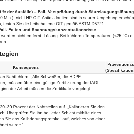
5 % der Ausfälle) – Fall: Versprödung durch Säurelaugungslösung
0 Min.), nicht HP-OIT. Antioxidantien sind in saurer Umgebung erschöpf
, testen Sie die beibehaltene OIT gemäß ASTM D5721.
– Fall: Falten und Spannungskonzentrationsrisse
werden nicht entfernt. Lösung: Bei kühleren Temperaturen (<25 °C) ei
nen.
tegien
Präventionss
Konsequenz
(Spezifikation
an Nahtfehlern. „Alle Schweißer, die HDPE-
 müssen über eine gültige Zertifizierung der IAGI
inn der Arbeit müssen die Zertifikate vorgelegt
20–30 Prozent der Nahtstellen auf. „Kalibrieren Sie den
. Überprüfen Sie ihn bei jeder Schicht mithilfe eines
 Sie das Kalibrierungsprotokoll auf, welches von einer
ichnet wurde.“