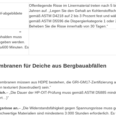
Offenliegende Risse im Linermaterial treten nach 5 b
Jahren auf. „Legen Sie den Gehalt an Kohlenstoffsc
V-abgebildete
gemäß ASTM D4218 auf 2 bis 3 Prozent fest und wäh
gemäß ASTM D5596 die Dispergierkategorie 1 oder 
Beheben Sie die Risse innerhalb von 30 Tagen.“
r Angriff =
halden muss
egeben werden.
 ≥600 Minuten. Es
mbranen für Deiche aus Bergbauabfällen
embranen müssen aus HDPE bestehen, die GRI-GM17-Zertifizierung a
exturiert (koextrudiert) sein.“
ich.
– „Die Dauer der HP-OIT-Prüfung muss gemäß ASTM D5885 mind
ert…)“
srisse an.
– „Die Widerstandsfähigkeit gegen Spannungsrisse muss
wertige Materialien sind mindestens 3.000 Stunden erforderlich. Es 