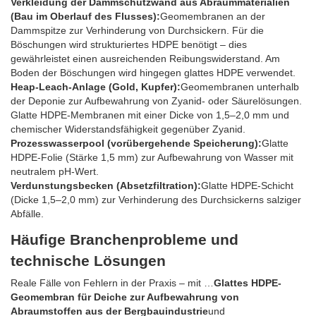
Verkleidung der Dammschutzwand aus Abraummaterialien
(Bau im Oberlauf des Flusses):
Geomembranen an der
Dammspitze zur Verhinderung von Durchsickern. Für die
Böschungen wird strukturiertes HDPE benötigt – dies
gewährleistet einen ausreichenden Reibungswiderstand. Am
Boden der Böschungen wird hingegen glattes HDPE verwendet.
Heap-Leach-Anlage (Gold, Kupfer):
Geomembranen unterhalb
der Deponie zur Aufbewahrung von Zyanid- oder Säurelösungen.
Glatte HDPE-Membranen mit einer Dicke von 1,5–2,0 mm und
chemischer Widerstandsfähigkeit gegenüber Zyanid.
Prozesswasserpool (vorübergehende Speicherung):
Glatte
HDPE-Folie (Stärke 1,5 mm) zur Aufbewahrung von Wasser mit
neutralem pH-Wert.
Verdunstungsbecken (Absetzfiltration):
Glatte HDPE-Schicht
(Dicke 1,5–2,0 mm) zur Verhinderung des Durchsickerns salziger
Abfälle.
Häufige Branchenprobleme und
technische Lösungen
Reale Fälle von Fehlern in der Praxis – mit …
Glattes HDPE-
Geomembran für Deiche zur Aufbewahrung von
Abraumstoffen aus der Bergbauindustrie
und