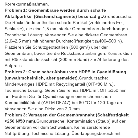
Korrekturmaßnahmen.
Problem 1: Geomembrane werden durch scharfe
Abfallpartikel (Gesteinsfragmente) beschädigt.
Grundursache:
Die Rückstände enthielten scharfe Partikel (zerkleinertes Erz,
Schlacke), die eine 1,5 mm starke Geomembran durchdrangen.
Technische Lösung: Verwenden Sie eine dickere Geomembran
(2,0–2,5 mm) mit höherer Durchstoßfestigkeit (≥400–500 N).
Platzieren Sie Schutzgeotextilien (500 g/m²) über der
Geomembran, bevor Sie die Rückstände anbringen. Konstruktion
mit Rückstandsdeckschicht (300 mm Sand) zur Abfederung des
Aufpralls.
Problem 2: Chemischer Abbau von HDPE in Cyanidlösung
(unwahrscheinlich, aber gemeldet).
Grundursache:
Minderwertiges HDPE mit Recyclinganteil (OIT<80 Min.).
Technische Lösung: Geben Sie reines HDPE mit OIT ≥150 min
an. Fordern Sie für Cyanidlösungen einen chemischen
Kompatibilitätstest (ASTM D5747) bei 60 °C für 120 Tage an.
Verwenden Sie eine Dicke von 2,0 mm.
Problem 3: Versagen der Geomembrannaht (Schälfestigkeit
<250 N/50 mm).
Grundursache: Kontamination (Staub) auf der
Geomembran vor dem Schweißen. Keine zerstörende
Nahtprüfung. Technische Lösung: Überlappungsbereich mit