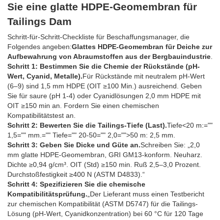
Sie eine glatte HDPE-Geomembran für
Tailings Dam
Schritt-für-Schritt-Checkliste für Beschaffungsmanager, die
Folgendes angeben:
Glattes HDPE-Geomembran für Deiche zur
Aufbewahrung von Abraumstoffen aus der Bergbauindustrie
.
Schritt 1: Bestimmen Sie die Chemie der Rückstände (pH-
Wert, Cyanid, Metalle).
Für Rückstände mit neutralem pH-Wert
(6–9) sind 1,5 mm HDPE (OIT ≥100 Min.) ausreichend. Geben
Sie für saure (pH 1-4) oder Cyanidlösungen 2,0 mm HDPE mit
OIT ≥150 min an. Fordern Sie einen chemischen
Kompatibilitätstest an.
Schritt 2: Bewerten Sie die Tailings-Tiefe (Last).
Tiefe<20 m:=""
1,5="" mm.="" Tiefe="" 20-50="" 2,0="">50 m: 2,5 mm.
Schritt 3: Geben Sie Dicke und Güte an.
Schreiben Sie: „2,0
mm glatte HDPE-Geomembran, GRI GM13-konform. Neuharz.
Dichte ≥0,94 g/cm³. OIT (Std) ≥150 min. Ruß 2,5–3,0 Prozent.
Durchstoßfestigkeit ≥400 N (ASTM D4833).“
Schritt 4: Spezifizieren Sie die chemische
Kompatibilitätsprüfung.
„Der Lieferant muss einen Testbericht
zur chemischen Kompatibilität (ASTM D5747) für die Tailings-
Lösung (pH-Wert, Cyanidkonzentration) bei 60 °C für 120 Tage