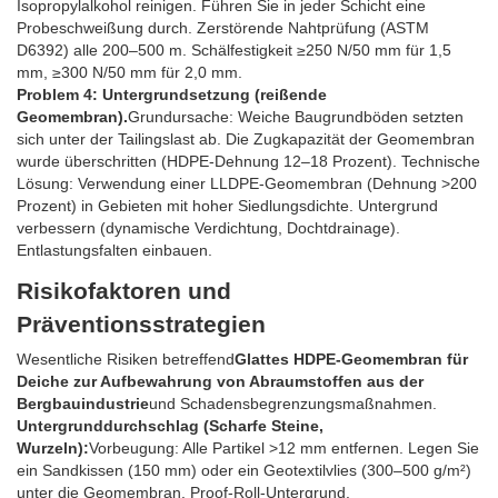
Isopropylalkohol reinigen. Führen Sie in jeder Schicht eine
Probeschweißung durch. Zerstörende Nahtprüfung (ASTM
D6392) alle 200–500 m. Schälfestigkeit ≥250 N/50 mm für 1,5
mm, ≥300 N/50 mm für 2,0 mm.
Problem 4: Untergrundsetzung (reißende
Geomembran).
Grundursache: Weiche Baugrundböden setzten
sich unter der Tailingslast ab. Die Zugkapazität der Geomembran
wurde überschritten (HDPE-Dehnung 12–18 Prozent). Technische
Lösung: Verwendung einer LLDPE-Geomembran (Dehnung >200
Prozent) in Gebieten mit hoher Siedlungsdichte. Untergrund
verbessern (dynamische Verdichtung, Dochtdrainage).
Entlastungsfalten einbauen.
Risikofaktoren und
Präventionsstrategien
Wesentliche Risiken betreffend
Glattes HDPE-Geomembran für
Deiche zur Aufbewahrung von Abraumstoffen aus der
Bergbauindustrie
und Schadensbegrenzungsmaßnahmen.
Untergrunddurchschlag (Scharfe Steine,
Wurzeln):
Vorbeugung: Alle Partikel >12 mm entfernen. Legen Sie
ein Sandkissen (150 mm) oder ein Geotextilvlies (300–500 g/m²)
unter die Geomembran. Proof-Roll-Untergrund.