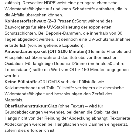
zulässig. Recycelter HDPE weist eine geringere chemische
Widerstandsfähigkeit auf und kann Schadstoffe enthalten, die in
die Abfälle übergehen können.
Kohlenstoffschwarz (2–3 Prozent):
Sorgt während des
Bauvorgangs für eine UV-Stabilisierung der exponierten
Schutzschichten. Bei Deponie-Dämmen, die innerhalb von 30
Tagen abgedeckt werden, ist dennoch eine UV-Schutzmaßnahme
erforderlich (vorübergehende Exposition).
Antioxidantienpaket (OIT ≥100 Minuten):
Hemmte Phenole und
Phosphite schützen während des Betriebs vor thermischer
Oxidation. Für langlebige Deponie-Dämme (mehr als 50 Jahre
Lebensdauer) sollte ein Wert von OIT ≥ 150 Minuten angegeben
werden.
Keine Füllstoffe:
GRI GM13 verbietet Füllstoffe wie
Kalziumcarbonat und Talk. Füllstoffe verringern die chemische
Widerstandsfähigkeit und beschleunigen den Zerfall des
Materials.
Oberflächenstruktur:
Glatt (ohne Textur) – wird für
Grundabdeckungen verwendet, bei denen die Stabilität des
Hangs nicht von der Reibung der Abdeckung abhängt. Texturierte
Abdeckungen werden bei Hangflächen von Dämmen eingesetzt,
sofern dies erforderlich ist.