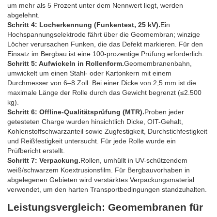
um mehr als 5 Prozent unter dem Nennwert liegt, werden
abgelehnt.
Schritt 4: Locherkennung (Funkentest, 25 kV).
Ein
Hochspannungselektrode fährt über die Geomembran; winzige
Löcher verursachen Funken, die das Defekt markieren. Für den
Einsatz im Bergbau ist eine 100-prozentige Prüfung erforderlich.
Schritt 5: Aufwickeln in Rollenform.
Geomembranenbahn,
umwickelt um einen Stahl- oder Kartonkern mit einem
Durchmesser von 6–8 Zoll. Bei einer Dicke von 2,5 mm ist die
maximale Länge der Rolle durch das Gewicht begrenzt (≤2.500
kg).
Schritt 6: Offline-Qualitätsprüfung (MTR).
Proben jeder
getesteten Charge wurden hinsichtlich Dicke, OIT-Gehalt,
Kohlenstoffschwarzanteil sowie Zugfestigkeit, Durchstichfestigkeit
und Reißfestigkeit untersucht. Für jede Rolle wurde ein
Prüfbericht erstellt.
Schritt 7: Verpackung.
Rollen, umhüllt in UV-schützendem
weiß/schwarzem Koextrusionsfilm. Für Bergbauvorhaben in
abgelegenen Gebieten wird verstärktes Verpackungsmaterial
verwendet, um den harten Transportbedingungen standzuhalten.
Leistungsvergleich: Geomembranen für