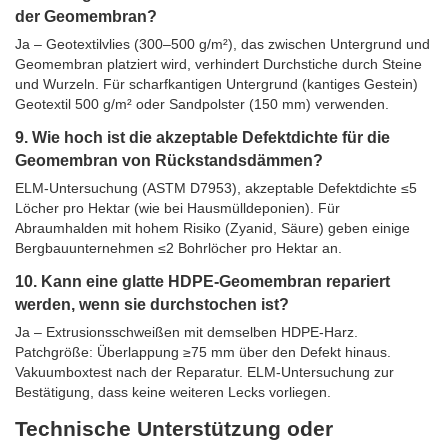
der Geomembran?
Ja – Geotextilvlies (300–500 g/m²), das zwischen Untergrund und
Geomembran platziert wird, verhindert Durchstiche durch Steine ​​
und Wurzeln. Für scharfkantigen Untergrund (kantiges Gestein)
Geotextil 500 g/m² oder Sandpolster (150 mm) verwenden.
9. Wie hoch ist die akzeptable Defektdichte für die
Geomembran von Rückstandsdämmen?
ELM-Untersuchung (ASTM D7953), akzeptable Defektdichte ≤5
Löcher pro Hektar (wie bei Hausmülldeponien). Für
Abraumhalden mit hohem Risiko (Zyanid, Säure) geben einige
Bergbauunternehmen ≤2 Bohrlöcher pro Hektar an.
10. Kann eine glatte HDPE-Geomembran repariert
werden, wenn sie durchstochen ist?
Ja – Extrusionsschweißen mit demselben HDPE-Harz.
Patchgröße: Überlappung ≥75 mm über den Defekt hinaus.
Vakuumboxtest nach der Reparatur. ELM-Untersuchung zur
Bestätigung, dass keine weiteren Lecks vorliegen.
Technische Unterstützung oder