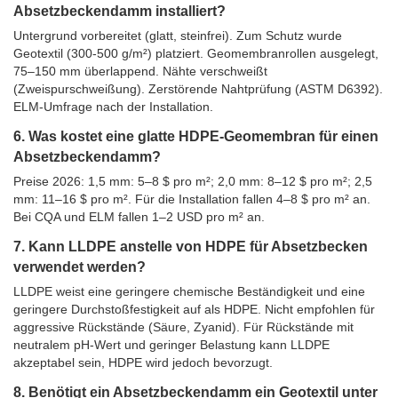
Absetzbeckendamm installiert?
Untergrund vorbereitet (glatt, steinfrei). Zum Schutz wurde
Geotextil (300-500 g/m²) platziert. Geomembranrollen ausgelegt,
75–150 mm überlappend. Nähte verschweißt
(Zweispurschweißung). Zerstörende Nahtprüfung (ASTM D6392).
ELM-Umfrage nach der Installation.
6. Was kostet eine glatte HDPE-Geomembran für einen
Absetzbeckendamm?
Preise 2026: 1,5 mm: 5–8 $ pro m²; 2,0 mm: 8–12 $ pro m²; 2,5
mm: 11–16 $ pro m². Für die Installation fallen 4–8 $ pro m² an.
Bei CQA und ELM fallen 1–2 USD pro m² an.
7. Kann LLDPE anstelle von HDPE für Absetzbecken
verwendet werden?
LLDPE weist eine geringere chemische Beständigkeit und eine
geringere Durchstoßfestigkeit auf als HDPE. Nicht empfohlen für
aggressive Rückstände (Säure, Zyanid). Für Rückstände mit
neutralem pH-Wert und geringer Belastung kann LLDPE
akzeptabel sein, HDPE wird jedoch bevorzugt.
8. Benötigt ein Absetzbeckendamm ein Geotextil unter