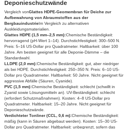
Deponieschutzwände
Vergleich von
Glattes HDPE-Geomembran für Deiche zur
Aufbewahrung von Abraumstoffen aus der
Bergbauindustrie
Im Vergleich zu alternativen
Auskleidungsmaterialien.
Glattes HDPE (1,5 mm–2,5 mm):
Chemische Beständigkeit:
hervorragend (pH-Wert 1–14). Durchstichfestigkeit: 300–500 N.
Preis: 5–16 US-Dollar pro Quadratmeter. Haltbarkeit: über 100
Jahre. Am besten geeignet für alle Deponie-Dämme – die
Standardwahl.
LLDPE (2,0 mm):
Chemische Beständigkeit: gut, aber niedriger
als bei HDPE. Durchstichfestigkeit: 250–350 N. Preis: 6–10 US-
Dollar pro Quadratmeter. Haltbarkeit: 50 Jahre. Nicht geeignet für
aggressive Abfälle (Säuren, Cyanide).
PVC (1,5 mm):
Chemische Beständigkeit: schlecht (schwillt in
Zyanid sowie Lösungsmitteln an). UV-Beständigkeit: schlecht
(erfordert Schutzmaßnahmen). Kosten: 4–8 US-Dollar pro
Quadratmeter. Haltbarkeit: 15–20 Jahre. Nicht geeignet für
Deponieschutzwände.
Verdichteter Tonliner (CCL, 0,6 m):
Chemische Beständigkeit:
mäßig (kann in Säuren abgebaut werden). Kosten: 15–30 US-
Dollar pro Quadratmeter. Haltbarkeit: unbegrenzt, sofern das