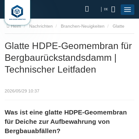
DE
Heim
Nachrichten
Branchen-Neuigkeiten
Glatte
HDPE-Geomembran für Bergbaurückstandsdamm |
Glatte HDPE-Geomembran für
Bergbaurückstandsdamm |
Technischer Leitfaden
Technischer Leitfaden
2026/05/29 10:37
Was ist eine glatte HDPE-Geomembran
für Deiche zur Aufbewahrung von
Bergbauabfällen?