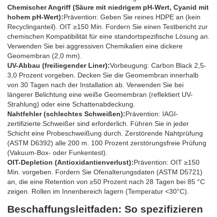
Chemischer Angriff (Säure mit niedrigem pH-Wert, Cyanid mit
hohem pH-Wert):
Prävention: Geben Sie reines HDPE an (kein
Recyclinganteil). OIT ≥150 Min. Fordern Sie einen Testbericht zur
chemischen Kompatibilität für eine standortspezifische Lösung an.
Verwenden Sie bei aggressiven Chemikalien eine dickere
Geomembran (2,0 mm).
UV-Abbau (freiliegender Liner):
Vorbeugung: Carbon Black 2,5-
3,0 Prozent vorgeben. Decken Sie die Geomembran innerhalb
von 30 Tagen nach der Installation ab. Verwenden Sie bei
längerer Belichtung eine weiße Geomembran (reflektiert UV-
Strahlung) oder eine Schattenabdeckung.
Nahtfehler (schlechtes Schweißen):
Prävention: IAGI-
zertifizierte Schweißer sind erforderlich. Führen Sie in jeder
Schicht eine Probeschweißung durch. Zerstörende Nahtprüfung
(ASTM D6392) alle 200 m. 100 Prozent zerstörungsfreie Prüfung
(Vakuum-Box- oder Funkentest).
OIT-Depletion (Antioxidantienverlust):
Prävention: OIT ≥150
Min. vorgeben. Fordern Sie Ofenalterungsdaten (ASTM D5721)
an, die eine Retention von ≥50 Prozent nach 28 Tagen bei 85 °C
zeigen. Rollen im Innenbereich lagern (Temperatur <30°C).
Beschaffungsleitfaden: So spezifizieren