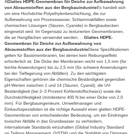
A
Glattes HDPE-Geomembran für Deiche zur Aufbewahrung
von Abraumstoffen aus der Bergbauindustrie
Es handelt sich
um eine Hochdichte-Polyethylenbeschichtung, die zur
Aufbewahrung von Prozesswasser, Schlammabfällen sowie
chemischen Lösungen (Säuren, Cyanide) in Bergbaubecken
eingesetzt wird. Im Gegensatz zu texturierten Geomembranen,
die an Hangflächen verwendet werden, …
Glattes HDPE-
Geomembran für Deiche zur Aufbewahrung von
Abraumstoffen aus der Bergbauindustrie
Diese Spezifikationen
gelten für Basismembranen, bei denen kein Reibungseffekt
erforderlich ist. Die Dicke der Membranen reicht von 1,5 mm (für
leichte Anwendungen) bis zu 2,5 mm (für schwere Anwendungen
bei der Tieflagerung von Abfällen). Zu den wichtigsten
Eigenschaften gehören die chemische Beständigkeit gegenüber
pH-Werten zwischen 1 und 14 (Säuren, Cyanid), die UV-
Beständigkeit (bei 2–3 Prozent Kohlenstoffschwarz) sowie die
Durchstichfestigkeit (mindestens 400 N bei einer Dicke von 2,0
mm). Für Bergbauingenieure, Umweltmanager und
Einkaufsspezialisten ist die richtige Auswahl einer glatten HDPE-
Geomembran von entscheidender Bedeutung, um ein Eindringen
toxischer Abfälle in das Grundwasser zu verhindern,
internationale Standards einzuhalten (Global Industry Standard
on Tailings Management, GISTM) und die Stabilität von Dämmen