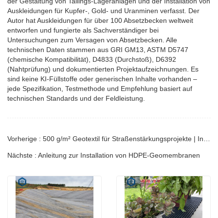
der Gestaltung von Tailings-Lageranlagen und der Installation von
Auskleidungen für Kupfer-, Gold- und Uranminen verfasst. Der
Autor hat Auskleidungen für über 100 Absetzbecken weltweit
entworfen und fungierte als Sachverständiger bei
Untersuchungen zum Versagen von Absetzbecken. Alle
technischen Daten stammen aus GRI GM13, ASTM D5747
(chemische Kompatibilität), D4833 (Durchstoß), D6392
(Nahtprüfung) und dokumentierten Projektaufzeichnungen. Es
sind keine KI-Füllstoffe oder generischen Inhalte vorhanden –
jede Spezifikation, Testmethode und Empfehlung basiert auf
technischen Standards und der Feldleistung.
Vorherige : 500 g/m² Geotextil für Straßenstärkungsprojekte | Ingenieurhandbuch
Nächste : Anleitung zur Installation von HDPE-Geomembranen