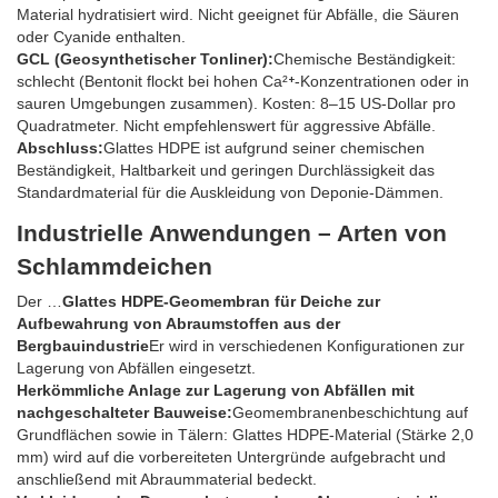
Material hydratisiert wird. Nicht geeignet für Abfälle, die Säuren
oder Cyanide enthalten.
GCL (Geosynthetischer Tonliner):
Chemische Beständigkeit:
schlecht (Bentonit flockt bei hohen Ca²⁺-Konzentrationen oder in
sauren Umgebungen zusammen). Kosten: 8–15 US-Dollar pro
Quadratmeter. Nicht empfehlenswert für aggressive Abfälle.
Abschluss:
Glattes HDPE ist aufgrund seiner chemischen
Beständigkeit, Haltbarkeit und geringen Durchlässigkeit das
Standardmaterial für die Auskleidung von Deponie-Dämmen.
Industrielle Anwendungen – Arten von
Schlammdeichen
Der …
Glattes HDPE-Geomembran für Deiche zur
Aufbewahrung von Abraumstoffen aus der
Bergbauindustrie
Er wird in verschiedenen Konfigurationen zur
Lagerung von Abfällen eingesetzt.
Herkömmliche Anlage zur Lagerung von Abfällen mit
nachgeschalteter Bauweise:
Geomembranenbeschichtung auf
Grundflächen sowie in Tälern: Glattes HDPE-Material (Stärke 2,0
mm) wird auf die vorbereiteten Untergründe aufgebracht und
anschließend mit Abraummaterial bedeckt.