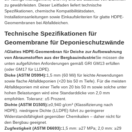
zu gewährleisten. Dieser Leitfaden liefert technische
Spezifikationen, chemische Kompatibilitätsdaten,
Installationsanleitungen sowie Einkaufskriterien für glatte HDPE-
Geomembranen bei Abfalldeichen.
Technische Spezifikationen für
Geomembrane für Deponieschutzwände
A
Glattes HDPE-Geomembran für Deiche zur Aufbewahrung
von Abraumstoffen aus der Bergbauindustrie
Sie müssen die
unten aufgeführten Anforderungen gemäß GRI GM13 erfüllen
(oder GM17 für LLDPE).
Dicke (ASTM D5994):
1,5 mm (60 Mil) für leichte Anwendungen
sowie flache Abfalldeponien (<20 bis 50 m Tiefe). Für die meisten
Abfalldeponien mit einer Tiefe von 20 bis 50 m sowie solche unter
hohen Belastungen wird eine Standarddicke von 2,0 mm
empfohlen. Toleranz: ±5 Prozent.
Dichte (ASTM D1505):
≥0,940 g/cm³ (Klassifizierung nach
HDPE). niedrigere Dichte (LLDPE) führt zu geringerer
Widerstandsfähigkeit gegenüber Chemikalien – daher nicht für
den Bergbau geeignet.
Zugfestigkeit (ASTM D6693):
1,5 mm: ≥27 MPa; 2,0 mm: ≥29