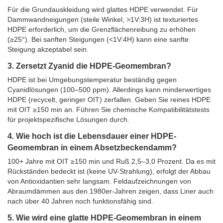
Für die Grundauskleidung wird glattes HDPE verwendet. Für
Dammwandneigungen (steile Winkel, >1V:3H) ist texturiertes
HDPE erforderlich, um die Grenzflächenreibung zu erhöhen
(≥25°). Bei sanften Steigungen (<1V:4H) kann eine sanfte
Steigung akzeptabel sein.
3. Zersetzt Zyanid die HDPE-Geomembran?
HDPE ist bei Umgebungstemperatur beständig gegen
Cyanidlösungen (100–500 ppm). Allerdings kann minderwertiges
HDPE (recycelt, geringer OIT) zerfallen. Geben Sie reines HDPE
mit OIT ≥150 min an. Führen Sie chemische Kompatibilitätstests
für projektspezifische Lösungen durch.
4. Wie hoch ist die Lebensdauer einer HDPE-
Geomembran in einem Absetzbeckendamm?
100+ Jahre mit OIT ≥150 min und Ruß 2,5–3,0 Prozent. Da es mit
Rückständen bedeckt ist (keine UV-Strahlung), erfolgt der Abbau
von Antioxidantien sehr langsam. Feldaufzeichnungen von
Abraumdämmen aus den 1980er-Jahren zeigen, dass Liner auch
nach über 40 Jahren noch funktionsfähig sind.
5. Wie wird eine glatte HDPE-Geomembran in einem