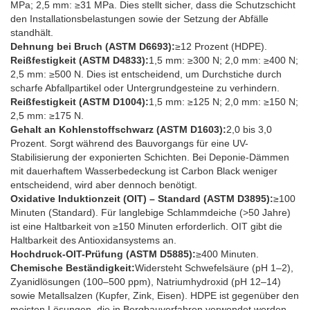
MPa; 2,5 mm: ≥31 MPa. Dies stellt sicher, dass die Schutzschicht
den Installationsbelastungen sowie der Setzung der Abfälle
standhält.
Dehnung bei Bruch (ASTM D6693):
≥12 Prozent (HDPE).
Reißfestigkeit (ASTM D4833):
1,5 mm: ≥300 N; 2,0 mm: ≥400 N;
2,5 mm: ≥500 N. Dies ist entscheidend, um Durchstiche durch
scharfe Abfallpartikel oder Untergrundgesteine zu verhindern.
Reißfestigkeit (ASTM D1004):
1,5 mm: ≥125 N; 2,0 mm: ≥150 N;
2,5 mm: ≥175 N.
Gehalt an Kohlenstoffschwarz (ASTM D1603):
2,0 bis 3,0
Prozent. Sorgt während des Bauvorgangs für eine UV-
Stabilisierung der exponierten Schichten. Bei Deponie-Dämmen
mit dauerhaftem Wasserbedeckung ist Carbon Black weniger
entscheidend, wird aber dennoch benötigt.
Oxidative Induktionzeit (OIT) – Standard (ASTM D3895):
≥100
Minuten (Standard). Für langlebige Schlammdeiche (>50 Jahre)
ist eine Haltbarkeit von ≥150 Minuten erforderlich. OIT gibt die
Haltbarkeit des Antioxidansystems an.
Hochdruck-OIT-Prüfung (ASTM D5885):
≥400 Minuten.
Chemische Beständigkeit:
Widersteht Schwefelsäure (pH 1–2),
Zyanidlösungen (100–500 ppm), Natriumhydroxid (pH 12–14)
sowie Metallsalzen (Kupfer, Zink, Eisen). HDPE ist gegenüber den
meisten Lösungen, die in Bergbauverfahren verwendet werden,