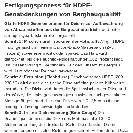
Fertigungsprozess für HDPE-
Geoabdeckungen von Bergbauqualität
Glatte HDPE-Geomembranen für Deiche zur Aufbewahrung
von Abraumstoffen aus der Bergbauindustrie
Er wird unter
strenger Qualitätskontrolle hergestellt.
Schritt 1: Mischen und Trocknen der Rohstoffe.
Virgin-HDPE-
Harz, gemischt mit einem Carbon-Black-Masterbatch (2–3
Prozent) sowie einem Antioxidanspaket. Das Harz wird
getrocknet, bis die Feuchtigkeitsgehalt unter 0,02 Prozent liegt,
um Blasenbildung zu verhindern. Für den Einsatz im Bergbau
wird Harz höchster Reinheit verwendet.
Schritt 2: Extrusion (Flachdüse).
Geschmolzenes HDPE (200–
230 °C) wird durch eine flache Düse auf eine polierte Kühlwalze
extrudiert. Die Dicke wird durch die Spalt zwischen der Düse und
der Walze, die Liniengeschwindigkeit sowie ein nachgeschaltetes
Messgerät gesteuert. Für eine Dicke von 2,0–2,5 mm ist eine
niedrigere Liniengeschwindigkeit erforderlich.
Schritt 3: In-line-Dickemessung (Beta-Gauge).
Die
Scanningsonde misst die Dicke des Materials alle 10–20
Millimeter entlang der Breite der Rolle. Die erfassten Daten
werden für jede einzelne Rolle aufgezeichnet. Rollen, deren Dicke