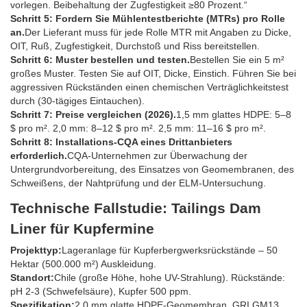
vorlegen. Beibehaltung der Zugfestigkeit ≥80 Prozent.“
Schritt 5: Fordern Sie Mühlentestberichte (MTRs) pro Rolle
an.
Der Lieferant muss für jede Rolle MTR mit Angaben zu Dicke,
OIT, Ruß, Zugfestigkeit, Durchstoß und Riss bereitstellen.
Schritt 6: Muster bestellen und testen.
Bestellen Sie ein 5 m²
großes Muster. Testen Sie auf OIT, Dicke, Einstich. Führen Sie bei
aggressiven Rückständen einen chemischen Verträglichkeitstest
durch (30-tägiges Eintauchen).
Schritt 7: Preise vergleichen (2026).
1,5 mm glattes HDPE: 5–8
$ pro m². 2,0 mm: 8–12 $ pro m². 2,5 mm: 11–16 $ pro m².
Schritt 8: Installations-CQA eines Drittanbieters
erforderlich.
CQA-Unternehmen zur Überwachung der
Untergrundvorbereitung, des Einsatzes von Geomembranen, des
Schweißens, der Nahtprüfung und der ELM-Untersuchung.
Technische Fallstudie: Tailings Dam
Liner für Kupfermine
Projekttyp:
Lageranlage für Kupferbergwerksrückstände – 50
Hektar (500.000 m²) Auskleidung.
Standort:
Chile (große Höhe, hohe UV-Strahlung). Rückstände:
pH 2-3 (Schwefelsäure), Kupfer 500 ppm.
Spezifikation:
2,0 mm glatte HDPE-Geomembran, GRI GM13,