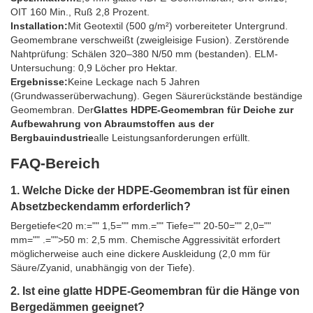
OIT 160 Min., Ruß 2,8 Prozent.
Installation:
Mit Geotextil (500 g/m²) vorbereiteter Untergrund.
Geomembrane verschweißt (zweigleisige Fusion). Zerstörende
Nahtprüfung: Schälen 320–380 N/50 mm (bestanden). ELM-
Untersuchung: 0,9 Löcher pro Hektar.
Ergebnisse:
Keine Leckage nach 5 Jahren
(Grundwasserüberwachung). Gegen Säurerückstände beständige
Geomembran. Der
Glattes HDPE-Geomembran für Deiche zur
Aufbewahrung von Abraumstoffen aus der
Bergbauindustrie
alle Leistungsanforderungen erfüllt.
FAQ-Bereich
1. Welche Dicke der HDPE-Geomembran ist für einen
Absetzbeckendamm erforderlich?
Bergetiefe<20 m:="" 1,5="" mm.="" Tiefe="" 20-50="" 2,0=""
mm="" .="">50 m: 2,5 mm. Chemische Aggressivität erfordert
möglicherweise auch eine dickere Auskleidung (2,0 mm für
Säure/Zyanid, unabhängig von der Tiefe).
2. Ist eine glatte HDPE-Geomembran für die Hänge von
Bergedämmen geeignet?