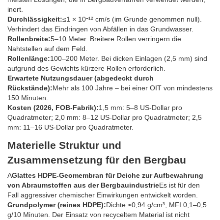
inert.
Durchlässigkeit:
≤1 × 10⁻¹² cm/s (im Grunde genommen null).
Verhindert das Eindringen von Abfällen in das Grundwasser.
Rollenbreite:
5–10 Meter. Breitere Rollen verringern die
Nahtstellen auf dem Feld.
Rollenlänge:
100–200 Meter. Bei dicken Einlagen (2,5 mm) sind
aufgrund des Gewichts kürzere Rollen erforderlich.
Erwartete Nutzungsdauer (abgedeckt durch
Rückstände):
Mehr als 100 Jahre – bei einer OIT von mindestens
150 Minuten.
Kosten (2026, FOB-Fabrik):
1,5 mm: 5–8 US-Dollar pro
Quadratmeter; 2,0 mm: 8–12 US-Dollar pro Quadratmeter; 2,5
mm: 11–16 US-Dollar pro Quadratmeter.
Materielle Struktur und
Zusammensetzung für den Bergbau
A
Glattes HDPE-Geomembran für Deiche zur Aufbewahrung
von Abraumstoffen aus der Bergbauindustrie
Es ist für den
Fall aggressiver chemischer Einwirkungen entwickelt worden.
Grundpolymer (reines HDPE):
Dichte ≥0,94 g/cm³, MFI 0,1–0,5
g/10 Minuten. Der Einsatz von recyceltem Material ist nicht