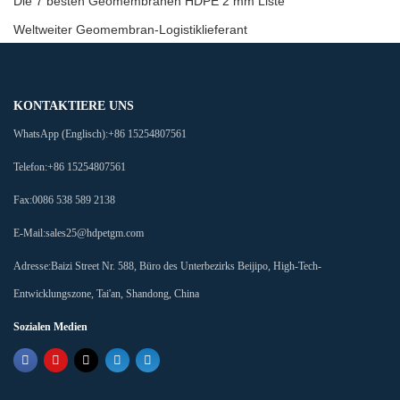
Die 7 besten Geomembranen HDPE 2 mm Liste
Weltweiter Geomembran-Logistiklieferant
KONTAKTIERE UNS
WhatsApp (Englisch):
+86 15254807561
Telefon:
+86 15254807561
Fax:
0086 538 589 2138
E-Mail:
sales25@hdpetgm.com
Adresse:
Baizi Street Nr. 588, Büro des Unterbezirks Beijipo, High-Tech-
Entwicklungszone, Tai'an, Shandong, China
Sozialen Medien