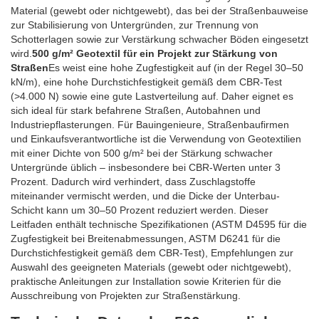
Material (gewebt oder nichtgewebt), das bei der Straßenbauweise
zur Stabilisierung von Untergründen, zur Trennung von
Schotterlagen sowie zur Verstärkung schwacher Böden eingesetzt
wird.
500 g/m² Geotextil für ein Projekt zur Stärkung von
Straßen
Es weist eine hohe Zugfestigkeit auf (in der Regel 30–50
kN/m), eine hohe Durchstichfestigkeit gemäß dem CBR-Test
(>4.000 N) sowie eine gute Lastverteilung auf. Daher eignet es
sich ideal für stark befahrene Straßen, Autobahnen und
Industriepflasterungen. Für Bauingenieure, Straßenbaufirmen
und Einkaufsverantwortliche ist die Verwendung von Geotextilien
mit einer Dichte von 500 g/m² bei der Stärkung schwacher
Untergründe üblich – insbesondere bei CBR-Werten unter 3
Prozent. Dadurch wird verhindert, dass Zuschlagstoffe
miteinander vermischt werden, und die Dicke der Unterbau-
Schicht kann um 30–50 Prozent reduziert werden. Dieser
Leitfaden enthält technische Spezifikationen (ASTM D4595 für die
Zugfestigkeit bei Breitenabmessungen, ASTM D6241 für die
Durchstichfestigkeit gemäß dem CBR-Test), Empfehlungen zur
Auswahl des geeigneten Materials (gewebt oder nichtgewebt),
praktische Anleitungen zur Installation sowie Kriterien für die
Ausschreibung von Projekten zur Straßenstärkung.