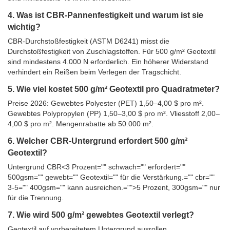
4. Was ist CBR-Pannenfestigkeit und warum ist sie
wichtig?
CBR-Durchstoßfestigkeit (ASTM D6241) misst die
Durchstoßfestigkeit von Zuschlagstoffen. Für 500 g/m² Geotextil
sind mindestens 4.000 N erforderlich. Ein höherer Widerstand
verhindert ein Reißen beim Verlegen der Tragschicht.
5. Wie viel kostet 500 g/m² Geotextil pro Quadratmeter?
Preise 2026: Gewebtes Polyester (PET) 1,50–4,00 $ pro m².
Gewebtes Polypropylen (PP) 1,50–3,00 $ pro m². Vliesstoff 2,00–
4,00 $ pro m². Mengenrabatte ab 50.000 m².
6. Welcher CBR-Untergrund erfordert 500 g/m²
Geotextil?
Untergrund CBR<3 Prozent="" schwach="" erfordert=""
500gsm="" gewebt="" Geotextil="" für die Verstärkung.="" cbr=""
3-5="" 400gsm="" kann ausreichen.="">5 Prozent, 300gsm="" nur
für die Trennung.
7. Wie wird 500 g/m² gewebtes Geotextil verlegt?
Geotextil auf vorbereitetem Untergrund ausrollen.