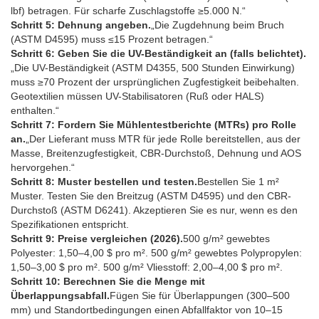
lbf) betragen. Für scharfe Zuschlagstoffe ≥5.000 N.“
Schritt 5: Dehnung angeben.
„Die Zugdehnung beim Bruch
(ASTM D4595) muss ≤15 Prozent betragen.“
Schritt 6: Geben Sie die UV-Beständigkeit an (falls belichtet).
„Die UV-Beständigkeit (ASTM D4355, 500 Stunden Einwirkung)
muss ≥70 Prozent der ursprünglichen Zugfestigkeit beibehalten.
Geotextilien müssen UV-Stabilisatoren (Ruß oder HALS)
enthalten.“
Schritt 7: Fordern Sie Mühlentestberichte (MTRs) pro Rolle
an.
„Der Lieferant muss MTR für jede Rolle bereitstellen, aus der
Masse, Breitenzugfestigkeit, CBR-Durchstoß, Dehnung und AOS
hervorgehen.“
Schritt 8: Muster bestellen und testen.
Bestellen Sie 1 m²
Muster. Testen Sie den Breitzug (ASTM D4595) und den CBR-
Durchstoß (ASTM D6241). Akzeptieren Sie es nur, wenn es den
Spezifikationen entspricht.
Schritt 9: Preise vergleichen (2026).
500 g/m² gewebtes
Polyester: 1,50–4,00 $ pro m². 500 g/m² gewebtes Polypropylen:
1,50–3,00 $ pro m². 500 g/m² Vliesstoff: 2,00–4,00 $ pro m².
Schritt 10: Berechnen Sie die Menge mit
Überlappungsabfall.
Fügen Sie für Überlappungen (300–500
mm) und Standortbedingungen einen Abfallfaktor von 10–15