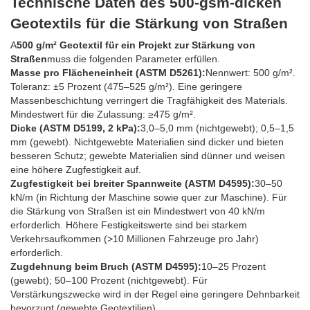
Technische Daten des 500-gsm-dicken
Geotextils für die Stärkung von Straßen
A
500 g/m² Geotextil für ein Projekt zur Stärkung von
Straßen
muss die folgenden Parameter erfüllen.
Masse pro Flächeneinheit (ASTM D5261):
Nennwert: 500 g/m².
Toleranz: ±5 Prozent (475–525 g/m²). Eine geringere
Massenbeschichtung verringert die Tragfähigkeit des Materials.
Mindestwert für die Zulassung: ≥475 g/m².
Dicke (ASTM D5199, 2 kPa):
3,0–5,0 mm (nichtgewebt); 0,5–1,5
mm (gewebt). Nichtgewebte Materialien sind dicker und bieten
besseren Schutz; gewebte Materialien sind dünner und weisen
eine höhere Zugfestigkeit auf.
Zugfestigkeit bei breiter Spannweite (ASTM D4595):
30–50
kN/m (in Richtung der Maschine sowie quer zur Maschine). Für
die Stärkung von Straßen ist ein Mindestwert von 40 kN/m
erforderlich. Höhere Festigkeitswerte sind bei starkem
Verkehrsaufkommen (>10 Millionen Fahrzeuge pro Jahr)
erforderlich.
Zugdehnung beim Bruch (ASTM D4595):
10–25 Prozent
(gewebt); 50–100 Prozent (nichtgewebt). Für
Verstärkungszwecke wird in der Regel eine geringere Dehnbarkeit
bevorzugt (gewebte Geotextilien).