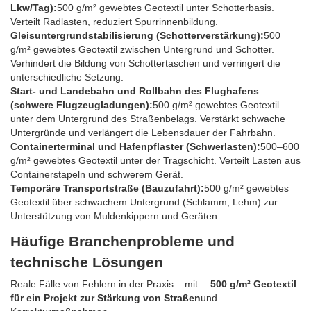
Lkw/Tag):
500 g/m² gewebtes Geotextil unter Schotterbasis.
Verteilt Radlasten, reduziert Spurrinnenbildung.
Gleisuntergrundstabilisierung (Schotterverstärkung):
500
g/m² gewebtes Geotextil zwischen Untergrund und Schotter.
Verhindert die Bildung von Schottertaschen und verringert die
unterschiedliche Setzung.
Start- und Landebahn und Rollbahn des Flughafens
(schwere Flugzeugladungen):
500 g/m² gewebtes Geotextil
unter dem Untergrund des Straßenbelags. Verstärkt schwache
Untergründe und verlängert die Lebensdauer der Fahrbahn.
Containerterminal und Hafenpflaster (Schwerlasten):
500–600
g/m² gewebtes Geotextil unter der Tragschicht. Verteilt Lasten aus
Containerstapeln und schwerem Gerät.
Temporäre Transportstraße (Bauzufahrt):
500 g/m² gewebtes
Geotextil über schwachem Untergrund (Schlamm, Lehm) zur
Unterstützung von Muldenkippern und Geräten.
Häufige Branchenprobleme und
technische Lösungen
Reale Fälle von Fehlern in der Praxis – mit …
500 g/m² Geotextil
für ein Projekt zur Stärkung von Straßen
und