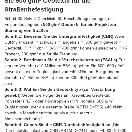
Sie 500 g/m² Geotextil für die
Straßenbefestigung
Schritt-für-Schritt-Checkliste für Beschaffungsmanager, die
Folgendes angeben:
500 g/m² Geotextil für ein Projekt zur
Stärkung von Straßen
.
Schritt 1: Bewerten Sie die Untergrundfestigkeit (CBR).
Wenn
CBR<3 Prozent="" schwach="" angeben="" 500 g/m² gewebt=""
Geotextil.="" if="" cbr="" 3-5="" 400 g/m² können ausreichen.="">5
Prozent, 300 g/m² nur für die Trennung.
Schritt 2: Bestimmen Sie die Verkehrsbelastung (ESALs).
Für
starken Verkehr (>10 Millionen ESALs) geben Sie 500–600 g/m²
gewebt mit einer Zugfestigkeit von ≥40 kN/m an. Bei geringem
Verkehr (<1 Million ESALs) können 300–400 g/m² akzeptabel
sein.
Schritt 3: Wählen Sie den Geotextiltyp (zur Verstärkung
gewebt).
Geben Sie Folgendes an: „Gewebtes Geotextil,
Polyester (PET) oder Polypropylen (PP), nominal 500 g/m².
Zugfestigkeit über die gesamte Breite (ASTM D4595) ≥40 kN/m
sowohl in Maschinenrichtung als auch quer zur
Maschinenrichtung.“
Schritt 4: Geben Sie die CBR-Durchstichfestigkeit an.
„Die
Durchstoßfestigkeit von CBR (ASTM D6241) muss ≥4.000 N (900