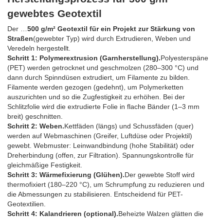
gewebtes Geotextil
Der …
500 g/m² Geotextil für ein Projekt zur Stärkung von
Straßen
(gewebter Typ) wird durch Extrudieren, Weben und
Veredeln hergestellt.
Schritt 1: Polymerextrusion (Garnherstellung).
Polyesterspäne
(PET) werden getrocknet und geschmolzen (280–300 °C) und
dann durch Spinndüsen extrudiert, um Filamente zu bilden.
Filamente werden gezogen (gedehnt), um Polymerketten
auszurichten und so die Zugfestigkeit zu erhöhen. Bei der
Schlitzfolie wird die extrudierte Folie in flache Bänder (1–3 mm
breit) geschnitten.
Schritt 2: Weben.
Kettfäden (längs) und Schussfäden (quer)
werden auf Webmaschinen (Greifer, Luftdüse oder Projektil)
gewebt. Webmuster: Leinwandbindung (hohe Stabilität) oder
Dreherbindung (offen, zur Filtration). Spannungskontrolle für
gleichmäßige Festigkeit.
Schritt 3: Wärmefixierung (Glühen).
Der gewebte Stoff wird
thermofixiert (180–220 °C), um Schrumpfung zu reduzieren und
die Abmessungen zu stabilisieren. Entscheidend für PET-
Geotextilien.
Schritt 4: Kalandrieren (optional).
Beheizte Walzen glätten die