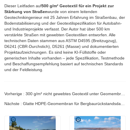
Dieser Leitfaden auf
500 g/m² Geotextil für ein Projekt zur
Stärkung von Straßen
wurde von einem leitenden
Geotechnikingenieur mit 25 Jahren Erfahrung im Straßenbau, der
Bodenstabilisierung und der Geotextilspezifikation für Autobahn-
und Industrieprojekte verfasst. Der Autor hat über 500 km
verstärkte Straßen mit gewebten Geotextilien entworfen. Alle
technischen Daten stammen aus ASTM D4595 (Breitzugzug),
D6241 (CBR-Durchstich), D5261 (Masse) und dokumentierten
Projektaufzeichnungen. Es sind keine KI-Füllstoffe oder
generischen Inhalte vorhanden – jede Spezifikation, Testmethode
und Beschaffungsempfehlung basiert auf technischen Standards
und der Feldleistung.
Vorherige : 300 g/m² nicht gewebtes Geotextil unter Geomembranen | Ingenieurhandbuch
Nächste : Glatte HDPE-Geomembran für Bergbaurückstandsdamm | Technischer Leitfaden