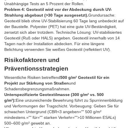
Unabhängige Tests an 5 Prozent der Rollen.
Problem 4: Geotextil wird vor der Abdeckung durch UV-
Strahlung abgebaut (>30 Tage ausgesetzt).
Grundursache:
Geotextil blieb ohne UV-Stabilisierung 60 Tage lang unbedeckt auf
der Baustelle. Polyester (PET) hat eine gute UV-Beständigkeit,
zersetzt sich aber trotzdem. Technische Lösung: UV-stabilisiertes
Geotextil (Ruß oder HALS) angeben. Geotextil innerhalb von 14
Tagen nach der Installation abdecken. Für eine längere
Belichtung verwenden Sie weißes Geotextil (reflektiert UV).
Risikofaktoren und
Präventionsstrategien
Wesentliche Risiken betreffend
500 g/m² Geotextil für ein
Projekt zur Stärkung von Straßen
und
Schadensbegrenzungsmaßnahmen.
Unterspezifizierte Geotextilmasse (300 g/m² vs. 500
g/m²):
Eine unzureichende Bewehrung führt zu Spurrinnenbildung
und Verformungen der Tragschicht. Vorbeugung: Geben Sie für
schwachen Untergrund (CBR<3 angeben="" 500 g/m²
mindestens.="" für="" starken Verkehr="">10 Millionen ESALs)
500–600 g/m² gewebt an.