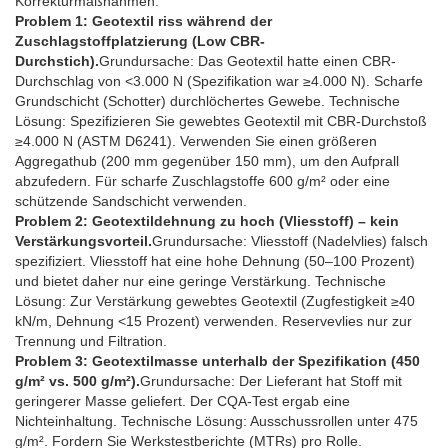
Korrekturmaßnahmen.
Problem 1: Geotextil riss während der
Zuschlagstoffplatzierung (Low CBR-
Durchstich).
Grundursache: Das Geotextil hatte einen CBR-
Durchschlag von <3.000 N (Spezifikation war ≥4.000 N). Scharfe
Grundschicht (Schotter) durchlöchertes Gewebe. Technische
Lösung: Spezifizieren Sie gewebtes Geotextil mit CBR-Durchstoß
≥4.000 N (ASTM D6241). Verwenden Sie einen größeren
Aggregathub (200 mm gegenüber 150 mm), um den Aufprall
abzufedern. Für scharfe Zuschlagstoffe 600 g/m² oder eine
schützende Sandschicht verwenden.
Problem 2: Geotextildehnung zu hoch (Vliesstoff) – kein
Verstärkungsvorteil.
Grundursache: Vliesstoff (Nadelvlies) falsch
spezifiziert. Vliesstoff hat eine hohe Dehnung (50–100 Prozent)
und bietet daher nur eine geringe Verstärkung. Technische
Lösung: Zur Verstärkung gewebtes Geotextil (Zugfestigkeit ≥40
kN/m, Dehnung <15 Prozent) verwenden. Reservevlies nur zur
Trennung und Filtration.
Problem 3: Geotextilmasse unterhalb der Spezifikation (450
g/m² vs. 500 g/m²).
Grundursache: Der Lieferant hat Stoff mit
geringerer Masse geliefert. Der CQA-Test ergab eine
Nichteinhaltung. Technische Lösung: Ausschussrollen unter 475
g/m². Fordern Sie Werkstestberichte (MTRs) pro Rolle.