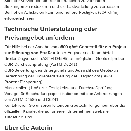
Schotter verwendet, um Schottertaschen zu verhindern,
Setzungen zu reduzieren und die Lastverteilung zu verbessern.
Bei hohen Achslasten kann eine höhere Festigkeit (50+ kN/m)
erforderlich sein.
Technische Unterstützung oder
Preisangebot anfordern
Für Hilfe bei der Angabe von a
500 g/m² Geotextil für ein Projekt
zur Stärkung von Straßen
Unser Engineering-Team bietet:
Breiter Zugversuch (ASTM D4595) an möglichen Geotextilproben
CBR-Durchstichprüfung (ASTM D6241)
CBR-Bewertung des Untergrunds und Auswahl des Geotextils
Berechnung der Dickenreduzierung der Tragschicht (30-50
Prozent Einsparung)
Musterrollen (1 m²) zur Festigkeits- und Durchstoßprüfung
Vorlage für Beschaffungsspezifikationen mit den Anforderungen
von ASTM D4595 und D6241
Kontaktieren Sie unseren leitenden Geotechnikingenieur über die
offiziellen Kanäle, die auf unserer Unternehmenswebsite
aufgeführt sind.
Über die Autorin