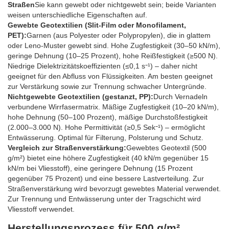
Straßen
Sie kann gewebt oder nichtgewebt sein; beide Varianten
weisen unterschiedliche Eigenschaften auf.
Gewebte Geotextilien (Slit-Film oder Monofilament,
PET):
Garnen (aus Polyester oder Polypropylen), die in glattem
oder Leno-Muster gewebt sind. Hohe Zugfestigkeit (30–50 kN/m),
geringe Dehnung (10–25 Prozent), hohe Reißfestigkeit (≥500 N).
Niedrige Dielektrizitätskoeffizienten (≤0,1 s⁻¹) – daher nicht
geeignet für den Abfluss von Flüssigkeiten. Am besten geeignet
zur Verstärkung sowie zur Trennung schwacher Untergründe.
Nichtgewebte Geotextilien (gestanzt, PP):
Durch Vernadeln
verbundene Wirrfasermatrix. Mäßige Zugfestigkeit (10–20 kN/m),
hohe Dehnung (50–100 Prozent), mäßige Durchstoßfestigkeit
(2.000–3.000 N). Hohe Permittivität (≥0,5 Sek⁻¹) – ermöglicht
Entwässerung. Optimal für Filterung, Polsterung und Schutz.
Vergleich zur Straßenverstärkung:
Gewebtes Geotextil (500
g/m²) bietet eine höhere Zugfestigkeit (40 kN/m gegenüber 15
kN/m bei Vliesstoff), eine geringere Dehnung (15 Prozent
gegenüber 75 Prozent) und eine bessere Lastverteilung. Zur
Straßenverstärkung wird bevorzugt gewebtes Material verwendet.
Zur Trennung und Entwässerung unter der Tragschicht wird
Vliesstoff verwendet.
Herstellungsprozess für 500 g/m²