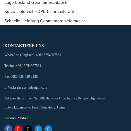
Lagerbestand Geomembranfabrik
Kurze Lieferzeit HDPE-Liner Lieferant
Schnelle Lieferung Geomembran-Hersteller
KONTAKTIERE UNS
WhatsApp (Englisch):
+86 15254807561
Telefon:
+86 15254807561
Fax:
0086 538 589 2138
E-Mail:
sales25@hdpetgm.com
Adresse:
Baizi Street Nr. 588, Büro des Unterbezirks Beijipo, High-Tech-
Entwicklungszone, Tai'an, Shandong, China
Sozialen Medien