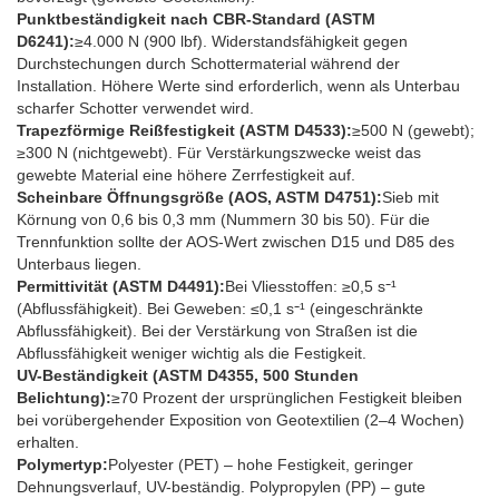
Punktbeständigkeit nach CBR-Standard (ASTM
D6241):
≥4.000 N (900 lbf). Widerstandsfähigkeit gegen
Durchstechungen durch Schottermaterial während der
Installation. Höhere Werte sind erforderlich, wenn als Unterbau
scharfer Schotter verwendet wird.
Trapezförmige Reißfestigkeit (ASTM D4533):
≥500 N (gewebt);
≥300 N (nichtgewebt). Für Verstärkungszwecke weist das
gewebte Material eine höhere Zerrfestigkeit auf.
Scheinbare Öffnungsgröße (AOS, ASTM D4751):
Sieb mit
Körnung von 0,6 bis 0,3 mm (Nummern 30 bis 50). Für die
Trennfunktion sollte der AOS-Wert zwischen D15 und D85 des
Unterbaus liegen.
Permittivität (ASTM D4491):
Bei Vliesstoffen: ≥0,5 s⁻¹
(Abflussfähigkeit). Bei Geweben: ≤0,1 s⁻¹ (eingeschränkte
Abflussfähigkeit). Bei der Verstärkung von Straßen ist die
Abflussfähigkeit weniger wichtig als die Festigkeit.
UV-Beständigkeit (ASTM D4355, 500 Stunden
Belichtung):
≥70 Prozent der ursprünglichen Festigkeit bleiben
bei vorübergehender Exposition von Geotextilien (2–4 Wochen)
erhalten.
Polymertyp:
Polyester (PET) – hohe Festigkeit, geringer
Dehnungsverlauf, UV-beständig. Polypropylen (PP) – gute