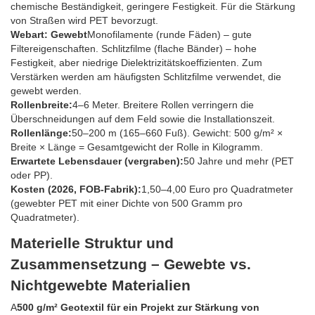
chemische Beständigkeit, geringere Festigkeit. Für die Stärkung
von Straßen wird PET bevorzugt.
Webart: Gewebt
Monofilamente (runde Fäden) – gute
Filtereigenschaften. Schlitzfilme (flache Bänder) – hohe
Festigkeit, aber niedrige Dielektrizitätskoeffizienten. Zum
Verstärken werden am häufigsten Schlitzfilme verwendet, die
gewebt werden.
Rollenbreite:
4–6 Meter. Breitere Rollen verringern die
Überschneidungen auf dem Feld sowie die Installationszeit.
Rollenlänge:
50–200 m (165–660 Fuß). Gewicht: 500 g/m² ×
Breite × Länge = Gesamtgewicht der Rolle in Kilogramm.
Erwartete Lebensdauer (vergraben):
50 Jahre und mehr (PET
oder PP).
Kosten (2026, FOB-Fabrik):
1,50–4,00 Euro pro Quadratmeter
(gewebter PET mit einer Dichte von 500 Gramm pro
Quadratmeter).
Materielle Struktur und
Zusammensetzung – Gewebte vs.
Nichtgewebte Materialien
A
500 g/m² Geotextil für ein Projekt zur Stärkung von