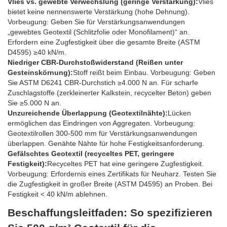
Vlies vs. gewebte Verwechslung (geringe Verstärkung):
Vlies
bietet keine nennenswerte Verstärkung (hohe Dehnung).
Vorbeugung: Geben Sie für Verstärkungsanwendungen
„gewebtes Geotextil (Schlitzfolie oder Monofilament)“ an.
Erfordern eine Zugfestigkeit über die gesamte Breite (ASTM
D4595) ≥40 kN/m.
Niedriger CBR-Durchstoßwiderstand (Reißen unter
Gesteinskörnung):
Stoff reißt beim Einbau. Vorbeugung: Geben
Sie ASTM D6241 CBR-Durchstich ≥4.000 N an. Für scharfe
Zuschlagstoffe (zerkleinerter Kalkstein, recycelter Beton) geben
Sie ≥5.000 N an.
Unzureichende Überlappung (Geotextilnähte):
Lücken
ermöglichen das Eindringen von Aggregaten. Vorbeugung:
Geotextilrollen 300-500 mm für Verstärkungsanwendungen
überlappen. Genähte Nähte für hohe Festigkeitsanforderung.
Gefälschtes Geotextil (recyceltes PET, geringere
Festigkeit):
Recyceltes PET hat eine geringere Zugfestigkeit.
Vorbeugung: Erfordernis eines Zertifikats für Neuharz. Testen Sie
die Zugfestigkeit in großer Breite (ASTM D4595) an Proben. Bei
Festigkeit < 40 kN/m ablehnen.
Beschaffungsleitfaden: So spezifizieren