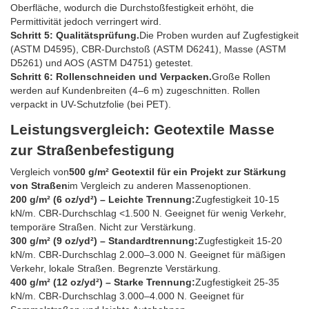
Oberfläche, wodurch die Durchstoßfestigkeit erhöht, die
Permittivität jedoch verringert wird.
Schritt 5: Qualitätsprüfung.
Die Proben wurden auf Zugfestigkeit
(ASTM D4595), CBR-Durchstoß (ASTM D6241), Masse (ASTM
D5261) und AOS (ASTM D4751) getestet.
Schritt 6: Rollenschneiden und Verpacken.
Große Rollen
werden auf Kundenbreiten (4–6 m) zugeschnitten. Rollen
verpackt in UV-Schutzfolie (bei PET).
Leistungsvergleich: Geotextile Masse
zur Straßenbefestigung
Vergleich von
500 g/m² Geotextil für ein Projekt zur Stärkung
von Straßen
im Vergleich zu anderen Massenoptionen.
200 g/m² (6 oz/yd²) – Leichte Trennung:
Zugfestigkeit 10-15
kN/m. CBR-Durchschlag <1.500 N. Geeignet für wenig Verkehr,
temporäre Straßen. Nicht zur Verstärkung.
300 g/m² (9 oz/yd²) – Standardtrennung:
Zugfestigkeit 15-20
kN/m. CBR-Durchschlag 2.000–3.000 N. Geeignet für mäßigen
Verkehr, lokale Straßen. Begrenzte Verstärkung.
400 g/m² (12 oz/yd²) – Starke Trennung:
Zugfestigkeit 25-35
kN/m. CBR-Durchschlag 3.000–4.000 N. Geeignet für