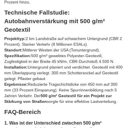
Prozent hinzu.
Technische Fallstudie:
Autobahnverstärkung mit 500 g/m²
Geotextil
Projekttyp:
2 km Landstraße auf schwachem Untergrund (CBR 2
Prozent). Starker Verkehr (8 Millionen ESALs).
Standort:
Mittlerer Westen der USA (Tonuntergrund).
Spezifikation:
500 g/m² gewebtes Polyester-Geotextil,
Zugfestigkeit in der Breite 45 kN/m, CBR-Durchstoß 4.500 N.
Installation:
Untergrund planiert und verdichtet. Geotextil mit 400
mm Überlappung verlegt. 300 mm Schottersockel auf Geotextil
gelegt. Pflaster gebaut.
Ergebnisse:
Reduzierte Tragschichtdicke von 450 mm auf 300
mm (33 Prozent Einsparung). Keine Spurrinnenbildung nach 5
Jahren Verkehr. Der
500 g/m² Geotextil für ein Projekt zur
Stärkung von Straßen
sorgte für eine effektive Lastverteilung.
FAQ-Bereich
1. Was ist der Unterschied zwischen 500 g/m²