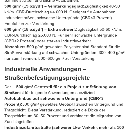
Sammelstraßen und leichte Autobahnen.
500 g/m² (15 oz/yd²) – Verstärkungsgrad:
Zugfestigkeit 40-50
kN/m. CBR-Durchschlag ≥4.000 N. Geeignet für Autobahnen,
Industriestraßen, schwache Untergründe (CBR<3 Prozent).
Empfohlen zur Verstärkung.
600 g/m² (18 oz/yd²) – Extra schwer:
Zugfestigkeit 50-60 kN/m.
CBR-Durchschlag ≥5.000 N. Für sehr schwache Untergründe
(CBR<2 Prozent) oder starken Industrieverkehr.
Abschluss:
500 g/m² gewebtes Polyester sind Standard für die
Straßenverstärkung auf schwachen Untergründen. 300–400 g/m²
nur zum Trennen; 500–600 g/m² zur Verstärkung.
Industrielle Anwendungen –
Straßenbefestigungsprojekte
Der …
500 g/m² Geotextil für ein Projekt zur Stärkung von
Straßen
ist für folgende Anwendungen spezifiziert.
Autobahnbau auf schwachem Untergrund (CBR<3
Prozent):
500 g/m² gewebtes Geotextil zwischen Untergrund und
Tragschicht. Bietet Verstärkung, reduziert die Dicke der
Tragschicht um 30–50 Prozent und verhindert die Migration von
Zuschlagstoffen.
Industriezufahrtsstraße (schwerer Lkw-Verkehr, mehr als 100