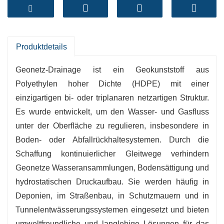
und Gase bietet, die Bodensättigung verhindert
und die strukturelle Stabilität verbessert.
-
Hohe Entwässerungskapazität
: Ermöglicht
das schnelle Schwimmen von Wasser und
Produktdetails
Kraftstoff in horizontaler und vertikaler Richtung.
Geonetz-Drainage ist ein Geokunststoff aus
-
Hervorragende Druckfestigkeit
: Behält seine
Polyethylen hoher Dichte (HDPE) mit einer
Form unter Erd- und Lastdruck.
einzigartigen bi- oder triplanaren netzartigen Struktur.
-
Chemikalien- und UV-Beständigkeit
:
Es wurde entwickelt, um den Wasser- und Gasfluss
Langlebig in rauen Umgebungen und bei
unter der Oberfläche zu regulieren, insbesondere in
langfristiger Verwendung im Freien.
Boden- oder Abfallrückhaltesystemen. Durch die
-
Leicht und handlich zu installieren
:
Schaffung kontinuierlicher Gleitwege verhindern
Reduziert Arbeitskosten und Einrichtungszeit.
Geonetze Wasseransammlungen, Bodensättigung und
-
Großes Einsatzspektrum
: Es eignet sich ideal
hydrostatischen Druckaufbau. Sie werden häufig in
für Mülldeponien, Stützmauern, Tunnel,
Deponien, im Straßenbau, in Schutzmauern und in
Autobahnen und Gründächer.
Tunnelentwässerungssystemen eingesetzt und bieten
-
Lange Trägerlebensdauer
: Beständig
umweltfreundliche und langlebige Lösungen für das