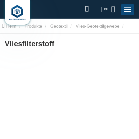
DE
Heim
Produkte
Geotextil
Vlies-Geotextilgewebe
Nicht -Wing
Vliesfilterstoff