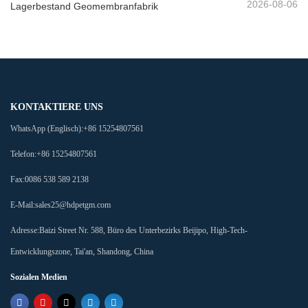
2026-08-06
Lagerbestand Geomembranfabrik
KONTAKTIERE UNS
WhatsApp (Englisch):
+86 15254807561
Telefon:
+86 15254807561
Fax:
0086 538 589 2138
E-Mail:
sales25@hdpetgm.com
Adresse:
Baizi Street Nr. 588, Büro des Unterbezirks Beijipo, High-Tech-
Entwicklungszone, Tai'an, Shandong, China
Sozialen Medien