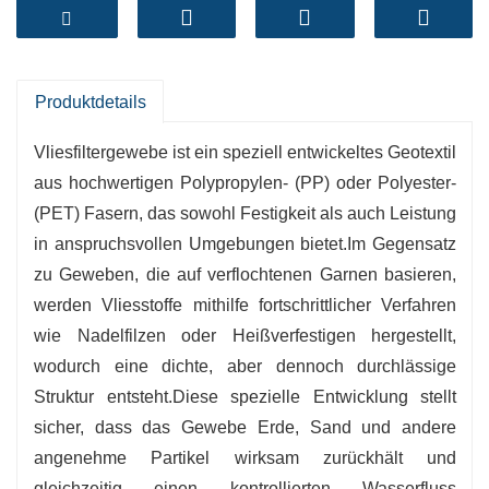
und umwelttechnische Aufgaben, die eine
zuverlässige Filtration und Bodenstabilisierung
erfordern.
-
Kostengünstige Lösung
:Sorgt für eine lange
Produktdetails
Lebensdauer des Trägers und reduziert die
Vliesfiltergewebe ist ein speziell entwickeltes Geotextil
Renovierungskosten.
aus hochwertigen Polypropylen- (PP) oder Polyester-
-
Vielseitige Anwendungen
:
Geeignet für
(PET) Fasern, das sowohl Festigkeit als auch Leistung
Straßenbau, Entwässerungssysteme, Deponien,
in anspruchsvollen Umgebungen bietet.Im Gegensatz
Landschaftsgestaltung und Erosionsschutz.
zu Geweben, die auf verflochtenen Garnen basieren,
-
Umweltfreundlich
:
Hergestellt aus
werden Vliesstoffe mithilfe fortschrittlicher Verfahren
recycelbaren Materialien, geschützt für Boden
wie Nadelfilzen oder Heißverfestigen hergestellt,
und Wassersysteme.
wodurch eine dichte, aber dennoch durchlässige
-
Anpassbare Optionen
:
Erhältlich in
Struktur entsteht.Diese spezielle Entwicklung stellt
verschiedenen Gewichten, Breiten und
sicher, dass das Gewebe Erde, Sand und andere
Rollenlängen, um den Anforderungen des
angenehme Partikel wirksam zurückhält und
Auftrags gerecht zu werden.
gleichzeitig einen kontrollierten Wasserfluss