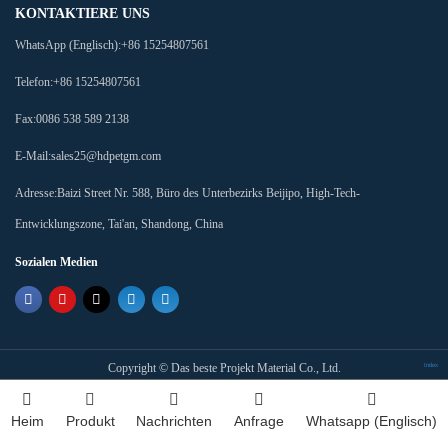
KONTAKTIERE UNS
WhatsApp (Englisch):
+86 15254807561
Telefon:
+86 15254807561
Fax:
0086 538 589 2138
E-Mail:
sales25@hdpetgm.com
Adresse:
Baizi Street Nr. 588, Büro des Unterbezirks Beijipo, High-Tech-
Entwicklungszone, Tai'an, Shandong, China
Sozialen Medien
Copyright ©
Das beste Projekt Material Co., Ltd.
Index
Heim
Produkt
Nachrichten
Anfrage
Whatsapp (Englisch)