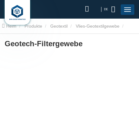
DE
Heim
Produkte
Geotextil
Vlies-Geotextilgewebe
Geotech-FiltergeWebe
Geotech-Filtergewebe