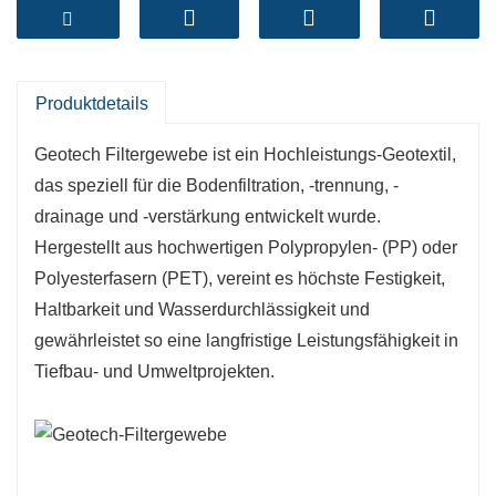
Bodenpartikel. Es ist daher ein wesentlicher
Bestandteil von Entwässerungssystemen, der
Instandhaltung von Mauern und
Erosionsschutzprojekten.
Produktdetails
-
Effektive Filterung
: Geotech-Filtergewebe
Geotech Filtergewebe ist ein Hochleistungs-Geotextil,
trennt Erde und Wasser zuverlässig, verhindert
das speziell für die Bodenfiltration, -trennung, -
Verstopfungen in Entwässerungsstrukturen und
drainage und -verstärkung entwickelt wurde.
sorgt für optimale Leistung.
Hergestellt aus hochwertigen Polypropylen- (PP) oder
-
Haltbarkeit
: Dieses Material besteht aus
Polyesterfasern (PET), vereint es höchste Festigkeit,
robusten Materialien, die UV-Strahlung,
Haltbarkeit und Wasserdurchlässigkeit und
Chemikalien und biologischem Abbau
gewährleistet so eine langfristige Leistungsfähigkeit in
standhalten und so auch in rauen Umgebungen
Tiefbau- und Umweltprojekten.
eine lange Lebensdauer gewährleisten.
-
Vielseitig einsetzbar
: Geeignet für zahlreiche
Zwecke, darunter Straßen-,
Panoramaverschönerungs- und