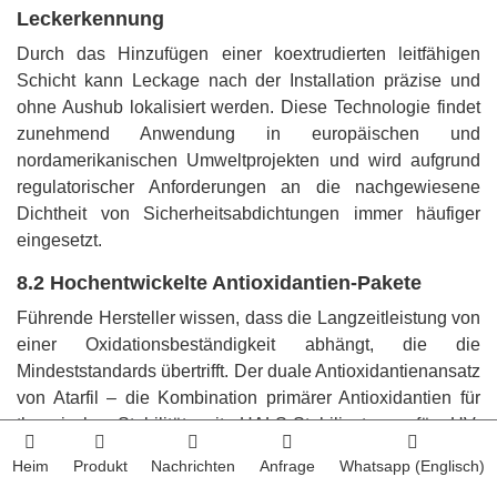
Leckerkennung
Durch das Hinzufügen einer koextrudierten leitfähigen
Schicht kann Leckage nach der Installation präzise und
ohne Aushub lokalisiert werden. Diese Technologie findet
zunehmend Anwendung in europäischen und
nordamerikanischen Umweltprojekten und wird aufgrund
regulatorischer Anforderungen an die nachgewiesene
Dichtheit von Sicherheitsabdichtungen immer häufiger
eingesetzt.
8.2 Hochentwickelte Antioxidantien-Pakete
Führende Hersteller wissen, dass die Langzeitleistung von
einer Oxidationsbeständigkeit abhängt, die die
Mindeststandards übertrifft. Der duale Antioxidantienansatz
von Atarfil – die Kombination primärer Antioxidantien für
thermische Stabilität mit HALS-Stabilisatoren für UV-
Beständigkeit – stellt eine vielversprechende Methode für
Heim
Produkt
Nachrichten
Anfrage
Whatsapp (Englisch)
anspruchsvolle Anwendungen dar. Auch der GSE HX von