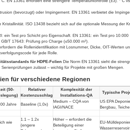
C. EN 13361 erfordert eine strengere Temperaturkontrolle (±3). ° C 
rusion (bevorzugt) oder Impingement. EN 13361 verbietet die Imping
ristallinität. ISO 13438 bezieht sich auf die optionale Messung der Kris
 ein Test pro Schicht pro Eigenschaft. EN 13361: ein Test pro 10.000
t. GB/T 17643: Prüfung pro Charge (≤50.000 m²).
erfordern die Rollenidentifikation mit Losnummer, Dicke, OIT-Werten u
kverfolgungscode für jede Rolle.
litätsstandards für HDPE-Folien
Die Norm EN 13361 sieht die streng
 Serienprüfungen zulässt – wichtig für Projekte mit großen Mengen.
lien für verschiedene Regionen
eit (50-
Relativer
Komplexität der
Typische Proj
uslegung)
Kostenzuschlag
Installations-QA
Medium – CQA von
US EPA Deponie
100 Jahre
Baseline (1,0x)
IAGI/NACE
Bergbau, Teiche
1.1 – 1.2x
Höher – erfordert die
ich wie
EU-Mülldeponieri
(engere
Beteiligung einer
Wasserreservoir