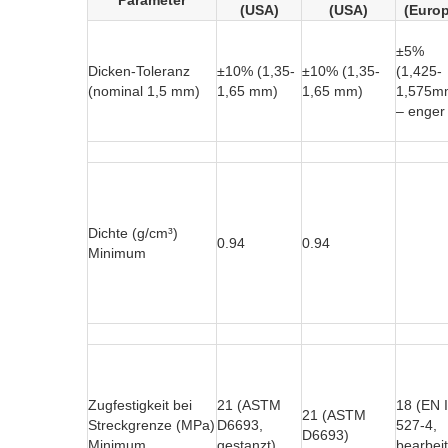
Parameter
(USA)
(USA)
(Europ
±5%
Dicken-Toleranz
±10% (1,35-
±10% (1,35-
(1,425-
(nominal 1,5 mm)
1,65 mm)
1,65 mm)
1,575m
– enger
Dichte (g/cm³)
0.94
0.94
Minimum
Zugfestigkeit bei
21 (ASTM
18 (EN 
21 (ASTM
Streckgrenze (MPa)
D6693,
527-4,
D6693)
Minimum
gestanzt)
bearbeit