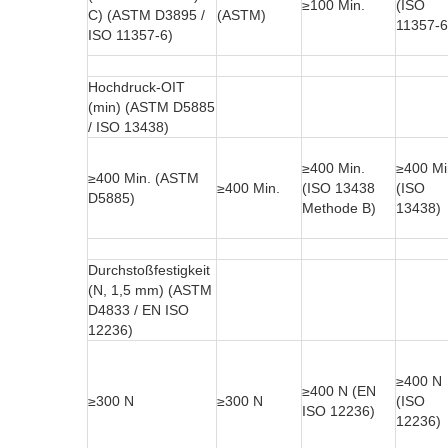
≥100 Min.
(ISO
C) (ASTM D3895 /
(ASTM)
11357-6
ISO 11357-6)
Hochdruck-OIT
(min) (ASTM D5885
/ ISO 13438)
≥400 Min.
≥400 Mi
≥400 Min. (ASTM
≥400 Min.
(ISO 13438
(ISO
D5885)
Methode B)
13438)
Durchstoßfestigkeit
(N, 1,5 mm) (ASTM
D4833 / EN ISO
12236)
≥400 N
≥400 N (EN
≥300 N
≥300 N
(ISO
ISO 12236)
12236)