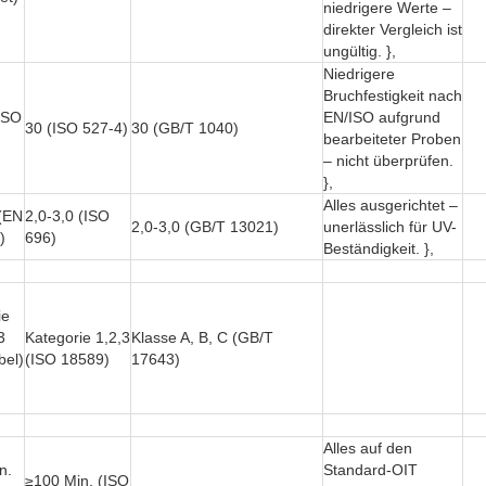
niedrigere Werte –
direkter Vergleich ist
ungültig. },
Niedrigere
Bruchfestigkeit nach
ISO
EN/ISO aufgrund
30 (ISO 527-4)
30 (GB/T 1040)
bearbeiteter Proben
– nicht überprüfen.
},
Alles ausgerichtet –
 (EN
2,0-3,0 (ISO
2,0-3,0 (GB/T 13021)
unerlässlich für UV-
)
696)
Beständigkeit. },
ie
3
Kategorie 1,2,3
Klasse A, B, C (GB/T
bel)
(ISO 18589)
17643)
Alles auf den
n.
Standard-OIT
≥100 Min. (ISO