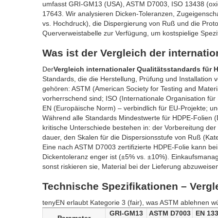
umfasst GRI-GM13 (USA), ASTM D7003, ISO 13438 (oxidat
17643. Wir analysieren Dicken-Toleranzen, Zugeigenscha
vs. Hochdruck), die Dispergierung von Ruß und die Protok
Querverweistabelle zur Verfügung, um kostspielige Spezi
Was ist der Vergleich der internati
Der
Vergleich internationaler Qualitätsstandards für
Standards, die die Herstellung, Prüfung und Installat
gehören: ASTM (American Society for Testing and Materia
vorherrschend sind; ISO (Internationale Organisation für
EN (Europäische Norm) – verbindlich für EU-Projekte; und
Während alle Standards Mindestwerte für HDPE-Folien (Dic
kritische Unterschiede bestehen in: der Vorbereitung der
dauer, den Skalen für die Dispersionsstufe von Ruß (Kate
Eine nach ASTM D7003 zertifizierte HDPE-Folie kann bei 
Dickentoleranz enger ist (±5% vs. ±10%). Einkaufsmanage
sonst riskieren sie, Material bei der Lieferung abzuweise
Technische Spezifikationen – Verg
tenyEN erlaubt Kategorie 3 (fair), was ASTM ablehnen würd
GRI-GM13
ASTM D7003
EN 13