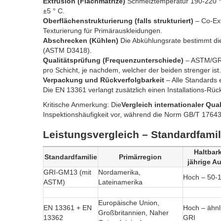
Extrusion (Flachmatrize)
Schmelztemperatur 190-220 ° 
±5 ° C.
Oberflächenstrukturierung (falls strukturiert)
– Co-Ext
Texturierung für Primärauskleidungen.
Abschrecken (Kühlen)
Die Abkühlungsrate bestimmt die K
(ASTM D3418).
Qualitätsprüfung (Frequenzunterschiede)
– ASTM/GRI:
pro Schicht, je nachdem, welcher der beiden strenger is
Verpackung und Rückverfolgbarkeit
– Alle Standards 
Die EN 13361 verlangt zusätzlich einen Installations-Rüc
Kritische Anmerkung: Die
Vergleich internationaler Qua
Inspektionshäufigkeit vor, während die Norm GB/T 17643
Leistungsvergleich – Standardfami
Haltbark
Standardfamilie
Primärregion
jährige A
GRI-GM13 (mit
Nordamerika,
Hoch – 50-
ASTM)
Lateinamerika
Europäische Union,
EN 13361 + EN
Hoch – ähnl
Großbritannien, Naher
13362
GRI