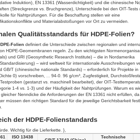
ive Induktion), EN 13361 (Wasserdichtigkeit) und die chinesische 
ften (Streckgrenze vs. Bruchgrenze), Unterschiede bei den OIT-Tests
olle für Nahtprüfungen. Für die Beschaffung stellen wir eine
fikationskonflikte und Materialabstoßungen vor Ort zu vermeiden.
onalen Qualitätsstandards für HDPE-Folien?
 HDPE-Folien
definiert die Unterschiede zwischen regionalen und intern
ion von HDPE-Geomembranen regeln. Zu den wichtigsten Normenorganisa
ls) und GRI (Geosynthetic Research Institute) – die in Nordamerika
 Standardisierung) – wird weltweit für internationale Ausschreibungen 
 GB/T (chinesische nationale Standards) – erforderlich für Projekte in
hte 0) vorschreiben, ... 94-0. 96 g/cm³, Zugfestigkeit, Durchstoßfestig
 Testproben (gestanzt vs. maschinell bearbeitet), der OIT-Testtemperat
gorie 1-4 vs. 1-3) und der Häufigkeit der Nahtprüfungen. Warum es wich
gleicher Nenndicke die Anforderungen der EN 13361 nicht erfüllen, da
r müssen den richtigen Standard für die jeweilige Gerichtsbarkeit fest
n.
leich der HDPE-Folienstandards
e. Wichtig für die Lieferkette. },
361
ISO 13438
Technische