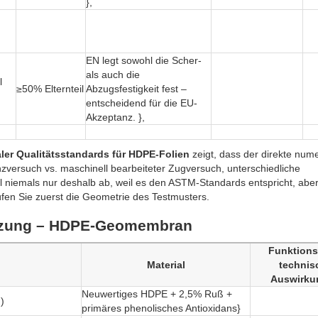
},
EN legt sowohl die Scher-
als auch die
l
≥50% Elternteil
Abzugsfestigkeit fest –
entscheidend für die EU-
Akzeptanz. },
aler Qualitätsstandards für HDPE-Folien
zeigt, dass der direkte num
zversuch vs. maschinell bearbeiteter Zugversuch, unterschiedliche
al niemals nur deshalb ab, weil es den ASTM-Standards entspricht, abe
rüfen Sie zuerst die Geometrie des Testmusters.
etzung – HDPE-Geomembran
Funktions
Material
technis
Auswirku
Neuwertiges HDPE + 2,5% Ruß +
)
primäres phenolisches Antioxidans}