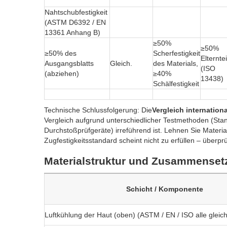
Nahtschubfestigkeit
(ASTM D6392 / EN
13361 Anhang B)
≥50%
≥50%
≥50% des
Scherfestigkeit
Elterntei
Ausgangsblatts
Gleich.
des Materials,
(ISO
(abziehen)
≥40%
13438)
Schälfestigkeit
Technische Schlussfolgerung: Die
Vergleich internation
Vergleich aufgrund unterschiedlicher Testmethoden (Stan
Durchstoßprüfgeräte) irreführend ist. Lehnen Sie Materi
Zugfestigkeitsstandard scheint nicht zu erfüllen – überp
Materialstruktur und Zusammens
Schicht / Komponente
Luftkühlung der Haut (oben) (ASTM / EN / ISO alle gleich