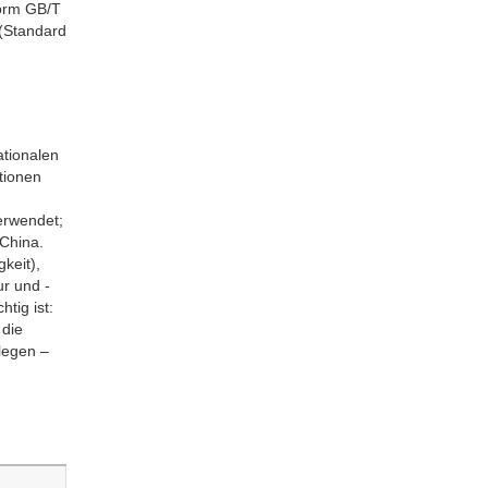
Norm GB/T
 (Standard
ationalen
tionen
verwendet;
 China.
keit),
ur und -
tig ist:
 die
legen –