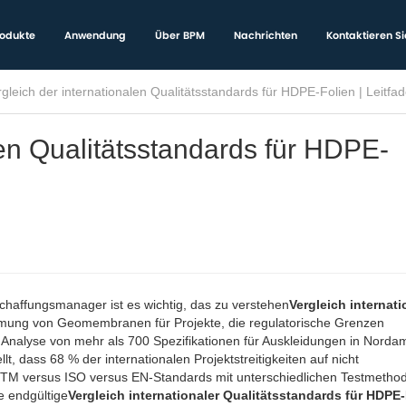
odukte
Anwendung
Über BPM
Nachrichten
Kontaktieren Si
Vergleich der internationalen Qualitätsstandards für HDP
len Qualitätsstandards für HDPE-
haffungsmanager ist es wichtig, das zu verstehen
Vergleich internati
mmung von Geomembranen für Projekte, die regulatorische Grenzen
Analyse von mehr als 700 Spezifikationen für Auskleidungen in Nordam
, dass 68 % der internationalen Projektstreitigkeiten auf nicht
TM versus ISO versus EN-Standards mit unterschiedlichen Testmetho
e endgültige
Vergleich internationaler Qualitätsstandards für HDPE