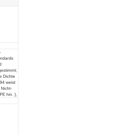
e
andards
d
gestimmt;
e Dichte
94 weist
 Nicht-
E hin. },