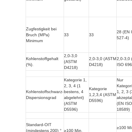
Zugfestigkeit bei
28 (EN 
Bruch (MPa)
33
33
527-4)
Minimum
2,0-3,0
Kohlenstoffgehalt
2,0-3,0 (ASTM
2,0-3,0
(ASTM
(%).
D4218)
ISO 696
D4218)
Kategorie 1,
Nur
2, 3, 4 (1
Kategor
Kategorie
Kohlenstoffschwarz-
bestens, 4
1, 2, 3 (
1,2,3,4 (ASTM
Dispersionsgrad
abgelehnt)
akzepta
D5596)
(ASTM
(EN ISO
D5596)
18589)
Standard-OIT
≥100 Mi
(mindestens 200) °
≥100 Min.