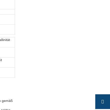
linität
it
in gemäß