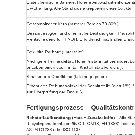
Erste chemische Barriere. Höhere Antioxidantienkonzentr
UV-Strahlung. Alle Standards akzeptieren diese Struktur. 
Geschmolzener Kern (mittlerer Bereich 70-80%)
Gesamtfestigkeit und chemische Beständigkeit. Phosphit
– entscheidend für HP-OIT. Erforderlich nach allen Standa
Gekühlte Rollhaut (unterseite)
Niedrigere Permeabilität. Hohe Kristallinität verhindert 
erlauben einen bestimmten Kristallinitätsbereich. },
Strukturierte Oberfläche (falls angegeben)
Erhöht den Reibungswinkel der Schnittstelle (glatt 18°). °
zur Überprüfung der Textur. },
Fertigungsprozess – Qualitätskont
Rohstoffaufbereitung (Harz + Zusatzstoffe)
– Alle Sta
Recyclingsmaterial gemäß GRI-GM13; EN 13361 beschränk
ASTM D1238 oder ISO 1133.