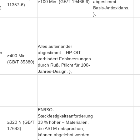
≥100 Min. (GB/T 19466.6)
abgestimmt –
11357-6)
)
Basis-Antioxidans.
},
Alles aufeinander
n.
abgestimmt – HP-OIT
≥400 Min.
verhindert Fehlmessungen
(GB/T 35380)
durch Ruß. Pflicht für 100-
Jahres-Design. },
EN/ISO-
Steckfestigkeitsanforderung
≥320 N (GB/T
33 % höher – Materialien,
17643)
die ASTM entsprechen,
können abgelehnt werden.