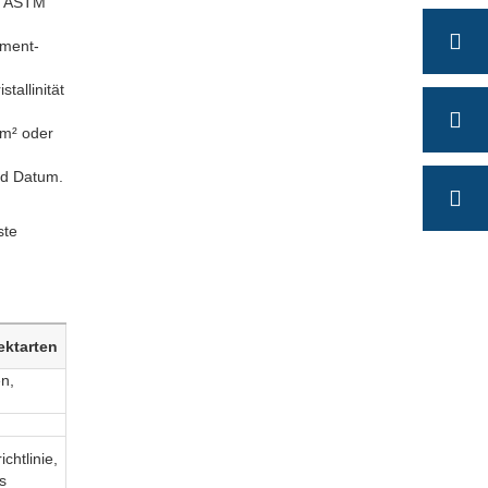
vs ASTM
ement-
tallinität
 m² oder
nd Datum.
ste
ektarten
n,
chtlinie,
s