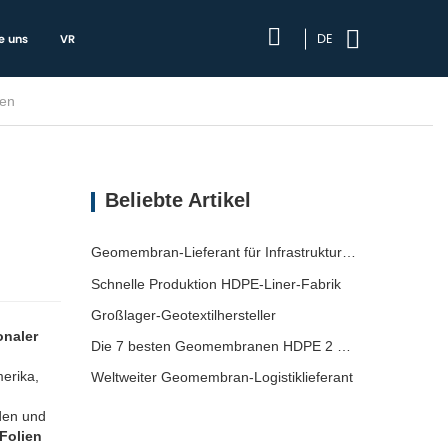
DE
e uns
VR
E-Folien | Leitfaden
Beliebte Artikel
Geomembran-Lieferant für Infrastrukturentwickler
Schnelle Produktion HDPE-Liner-Fabrik
Großlager-Geotextilhersteller
onaler
Die 7 besten Geomembranen HDPE 2 mm Liste
erika,
Weltweiter Geomembran-Logistiklieferant
den und
-Folien