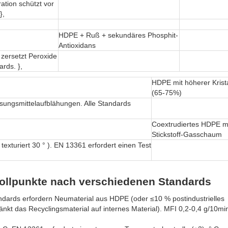
ation schützt vor
},
HDPE + Ruß + sekundäres Phosphit-
Antioxidans
 zersetzt Peroxide
rds. },
HDPE mit höherer Kristal
(65-75%)
Lösungsmittelaufblähungen. Alle Standards
Coextrudiertes HDPE m
Stickstoff-Gasschaum
 texturiert 30 ° ). EN 13361 erfordert einen Test
rollpunkte nach verschiedenen Standards
ndards erfordern Neumaterial aus HDPE (oder ≤10 % postindustrielles
t das Recyclingsmaterial auf internes Material). MFI 0,2-0,4 g/10m