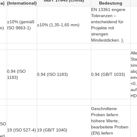
GB/T 17643 (China)
a)
(International)
Bedeutung
EN 13361 engere
Toleranzen –
±10% (gemäß
entscheidend für
±10% (1,35-1,65 mm)
m)
ISO 9863-1)
Projekte mit
strengen
Mindestdicken. },
All
St
sin
0,94 (ISO
ab
0,94 (ISO 1183)
0,94 (GB/T 1033)
1183)
ein
<0,
auf
HDP
Geschnittene
Proben liefern
höhere Werte;
ISO
bearbeitete Proben
19 (ISO 527-4)
19 (GB/T 1040)
(EN) liefern
et)