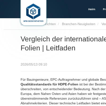
Heim
Pr
Heim
Nachrichten
Branchen-Neuigkeiten
Vergleich der internationa
Folien | Leitfaden
2026/05/13 09:10
Für Bauingenieure, EPC-Auftragnehmer und globale Besc
Qualitätsstandards für HDPE-Folien
ist bei der Besti
überschreiten, von entscheidender Bedeutung. Nach der 
Europa, dem Nahen Osten und Asien haben wir festgestellt
übereinstimmende Referenzen zurückzuführen sind – AS
Abnahmekriterien. Dieser technische Leitfaden bietet ein