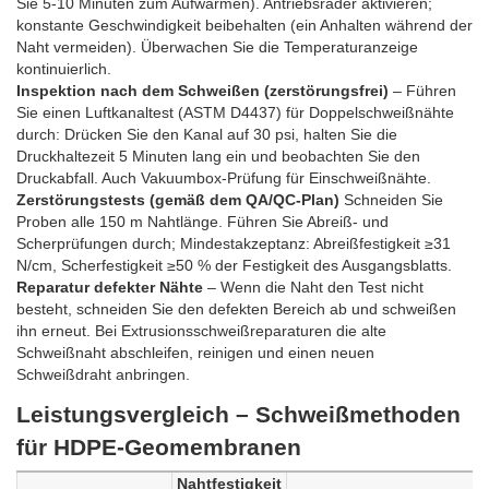
Sie 5-10 Minuten zum Aufwärmen). Antriebsräder aktivieren;
konstante Geschwindigkeit beibehalten (ein Anhalten während der
Naht vermeiden). Überwachen Sie die Temperaturanzeige
kontinuierlich.
Inspektion nach dem Schweißen (zerstörungsfrei)
– Führen
Sie einen Luftkanaltest (ASTM D4437) für Doppelschweißnähte
durch: Drücken Sie den Kanal auf 30 psi, halten Sie die
Druckhaltezeit 5 Minuten lang ein und beobachten Sie den
Druckabfall. Auch Vakuumbox-Prüfung für Einschweißnähte.
Zerstörungstests (gemäß dem QA/QC-Plan)
Schneiden Sie
Proben alle 150 m Nahtlänge. Führen Sie Abreiß- und
Scherprüfungen durch; Mindestakzeptanz: Abreißfestigkeit ≥31
N/cm, Scherfestigkeit ≥50 % der Festigkeit des Ausgangsblatts.
Reparatur defekter Nähte
– Wenn die Naht den Test nicht
besteht, schneiden Sie den defekten Bereich ab und schweißen
ihn erneut. Bei Extrusionsschweißreparaturen die alte
Schweißnaht abschleifen, reinigen und einen neuen
Schweißdraht anbringen.
Leistungsvergleich – Schweißmethoden
für HDPE-Geomembranen
Nahtfestigkeit