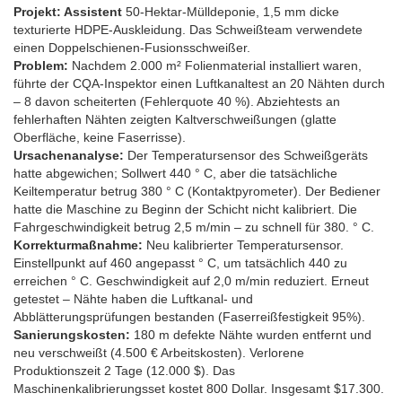
Projekt: Assistent
50-Hektar-Mülldeponie, 1,5 mm dicke
texturierte HDPE-Auskleidung. Das Schweißteam verwendete
einen Doppelschienen-Fusionsschweißer.
Problem:
Nachdem 2.000 m² Folienmaterial installiert waren,
führte der CQA-Inspektor einen Luftkanaltest an 20 Nähten durch
– 8 davon scheiterten (Fehlerquote 40 %). Abziehtests an
fehlerhaften Nähten zeigten Kaltverschweißungen (glatte
Oberfläche, keine Faserrisse).
Ursachenanalyse:
Der Temperatursensor des Schweißgeräts
hatte abgewichen; Sollwert 440 ° C, aber die tatsächliche
Keiltemperatur betrug 380 ° C (Kontaktpyrometer). Der Bediener
hatte die Maschine zu Beginn der Schicht nicht kalibriert. Die
Fahrgeschwindigkeit betrug 2,5 m/min – zu schnell für 380. ° C.
Korrekturmaßnahme:
Neu kalibrierter Temperatursensor.
Einstellpunkt auf 460 angepasst ° C, um tatsächlich 440 zu
erreichen ° C. Geschwindigkeit auf 2,0 m/min reduziert. Erneut
getestet – Nähte haben die Luftkanal- und
Abblätterungsprüfungen bestanden (Faserreißfestigkeit 95%).
Sanierungskosten:
180 m defekte Nähte wurden entfernt und
neu verschweißt (4.500 € Arbeitskosten). Verlorene
Produktionszeit 2 Tage (12.000 $). Das
Maschinenkalibrierungsset kostet 800 Dollar. Insgesamt $17.300.