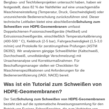
Bergbau- und Teichfolienprojekten untersucht haben, haben wir
festgestellt, dass 82 % der Nahtfehler auf eine unsachgemäße
Maschineneinstellung (Temperatur, Druck, Geschwindigkeit) oder
unzureichende Bedienerschulung zurückzuführen sind. Dieser
technische Leitfaden bietet eine abschließende
Schulung zum
Schweißen von HDPE-Geomembranen
umfasst
Doppelschienen-Fusionsschweißgeräte (Heißkeil) und
Extrusionsschweißgeräte, einschließlich Temperaturkalibrierung
(400-500 ° C), Keildruck (2-5 bar), Fahrgeschwindigkeit (1,5-3,0
m/min) und Protokolle für zerstörungsfreie Prüfungen (ASTM
D6392). Wir analysieren gängige Schweißfehler (Kaltschweiß,
Durchschweiß, unvollständige Verschmelzung) mit
Ursachenanalyse und Korrekturmaßnahmen. Für
Beschaffungsmanager stellen wir Checklisten für
Maschinenspezifikationen und Anforderungen für die
Bedienersertifizierung (IAGI, NACE) bereit.
Was ist ein Tutorial zum Schweißen von
HDPE-Geomembranen?
Der Satz
Schulung zum Schweißen von HDPE-Geomembranen
bezieht sich auf die systematische Anweisungssammlung für den
Betrieb von Fusions-Schweißgeräten, die zum Verbinden von