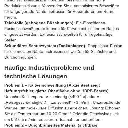
Fusionsschweißgerät mit breitem Keil (40 mm) für hohe
Produktionsleistung. Verwenden Sie automatisiertes Schweißen
für lange gerade Nähte; Extrusion für Reparaturen um Rohre
herum.
Teichfolie (gebogene Böschungen):
Ein-Einschienen-
Fusionsschweißgeräte können für Kurven mit kleinerem Radius
eingesetzt werden. Extrusionsschweißen für unregelmäßige
Stellen.
Sekundäres Schutzsystem (Tankanlagen):
Doppelspur-Fusion
für die meisten Nähte; Extrusionsschweißen für Schächte und
Durchdringungen.
Häufige Industrieprobleme und
technische Lösungen
Problem 1 – Kaltverschweißung (Abziehtest zeigt
Haftungsfehler, glatte Oberfläche ohne HDPE-Fasern)
Ursache: Keiltemperatur zu niedrig (<400 ° c) oder =
„Reisegeschwindigkeit“ = „zu schnell“ > 3 m/min. Unzureichende
Wärme, um molekulare Diffusion zu erreichen. Lösung: Erhöhen
Sie die Temperatur um 10-20 Grad. ° Oder die Geschwindigkeit
um 0,3-0,5 m/min reduzieren. Testnaht erneut prüfen.
Problem 2 – Durchbrüniertes Material (sichtbare