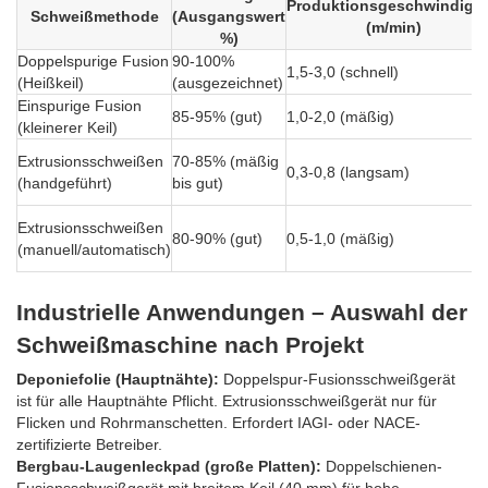
Produktionsgeschwindigke
Schweißmethode
(Ausgangswert
(m/min)
%)
Doppelspurige Fusion
90-100%
1,5-3,0 (schnell)
(Heißkeil)
(ausgezeichnet)
Einspurige Fusion
85-95% (gut)
1,0-2,0 (mäßig)
(kleinerer Keil)
Extrusionsschweißen
70-85% (mäßig
0,3-0,8 (langsam)
(handgeführt)
bis gut)
Extrusionsschweißen
80-90% (gut)
0,5-1,0 (mäßig)
(manuell/automatisch)
Industrielle Anwendungen – Auswahl der
Schweißmaschine nach Projekt
Deponiefolie (Hauptnähte):
Doppelspur-Fusionsschweißgerät
ist für alle Hauptnähte Pflicht. Extrusionsschweißgerät nur für
Flicken und Rohrmanschetten. Erfordert IAGI- oder NACE-
zertifizierte Betreiber.
Bergbau-Laugenleckpad (große Platten):
Doppelschienen-