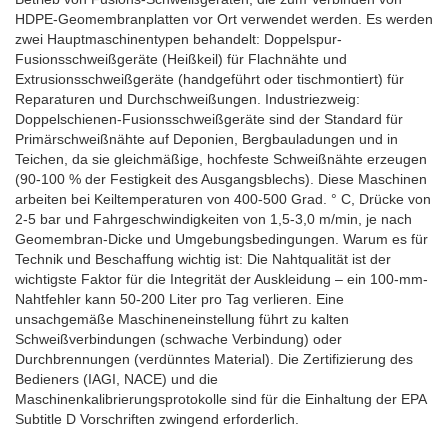
HDPE-Geomembranplatten vor Ort verwendet werden. Es werden
zwei Hauptmaschinentypen behandelt: Doppelspur-
Fusionsschweißgeräte (Heißkeil) für Flachnähte und
Extrusionsschweißgeräte (handgeführt oder tischmontiert) für
Reparaturen und Durchschweißungen. Industriezweig:
Doppelschienen-Fusionsschweißgeräte sind der Standard für
Primärschweißnähte auf Deponien, Bergbauladungen und in
Teichen, da sie gleichmäßige, hochfeste Schweißnähte erzeugen
(90-100 % der Festigkeit des Ausgangsblechs). Diese Maschinen
arbeiten bei Keiltemperaturen von 400-500 Grad. ° C, Drücke von
2-5 bar und Fahrgeschwindigkeiten von 1,5-3,0 m/min, je nach
Geomembran-Dicke und Umgebungsbedingungen. Warum es für
Technik und Beschaffung wichtig ist: Die Nahtqualität ist der
wichtigste Faktor für die Integrität der Auskleidung – ein 100-mm-
Nahtfehler kann 50-200 Liter pro Tag verlieren. Eine
unsachgemäße Maschineneinstellung führt zu kalten
Schweißverbindungen (schwache Verbindung) oder
Durchbrennungen (verdünntes Material). Die Zertifizierung des
Bedieners (IAGI, NACE) und die
Maschinenkalibrierungsprotokolle sind für die Einhaltung der EPA
Subtitle D Vorschriften zwingend erforderlich.