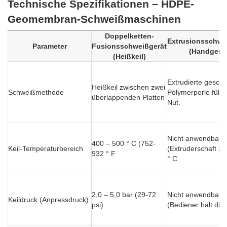
Technische Spezifikationen – HDPE-
Geomembran-Schweißmaschinen
Doppelketten-
Extrusionsschwe
Parameter
Fusionsschweißgerät
(Handgerät
(Heißkeil)
Extrudierte gesch
Heißkeil zwischen zwei
Schweißmethode
Polymerperle füllt 
überlappenden Platten
Nut.
Nicht anwendbar
400 – 500 ° C (752-
Keil-Temperaturbereich
(Extruderschaft 2
932 ° F
° C
2,0 – 5,0 bar (29-72
Nicht anwendbar
Keildruck (Anpressdruck)
psi)
(Bediener hält die