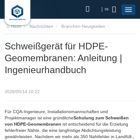
DE
Heim
Nachrichten
Branchen-Neuigkeiten
Schweißgerät für HDPE-Geomembranen: Anleitung |
Schweißgerät für HDPE-
Geomembranen: Anleitung |
Ingenieurhandbuch
Ingenieurhandbuch
2026/05/14 10:22
Für CQA-Ingenieure, Installationsmannschaften und
Projektmanager ist eine gründliche
Schulung zum Schweißen
von HDPE-Geomembranen
ist entscheidend für die Erzielung
fehlerfreier Nähte, die eine langfristige Abdichtungsleistung
gewährleisten. Nachdem wir mehr als 350 Nahtfehler in Landfüll-,