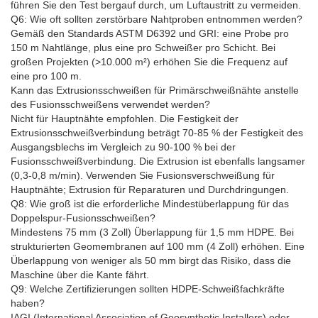
führen Sie den Test bergauf durch, um Luftaustritt zu vermeiden.
Q6: Wie oft sollten zerstörbare Nahtproben entnommen werden?
Gemäß den Standards ASTM D6392 und GRI: eine Probe pro
150 m Nahtlänge, plus eine pro Schweißer pro Schicht. Bei
großen Projekten (>10.000 m²) erhöhen Sie die Frequenz auf
eine pro 100 m.
Kann das Extrusionsschweißen für Primärschweißnähte anstelle
des Fusionsschweißens verwendet werden?
Nicht für Hauptnähte empfohlen. Die Festigkeit der
Extrusionsschweißverbindung beträgt 70-85 % der Festigkeit des
Ausgangsblechs im Vergleich zu 90-100 % bei der
Fusionsschweißverbindung. Die Extrusion ist ebenfalls langsamer
(0,3-0,8 m/min). Verwenden Sie Fusionsverschweißung für
Hauptnähte; Extrusion für Reparaturen und Durchdringungen.
Q8: Wie groß ist die erforderliche Mindestüberlappung für das
Doppelspur-Fusionsschweißen?
Mindestens 75 mm (3 Zoll) Überlappung für 1,5 mm HDPE. Bei
strukturierten Geomembranen auf 100 mm (4 Zoll) erhöhen. Eine
Überlappung von weniger als 50 mm birgt das Risiko, dass die
Maschine über die Kante fährt.
Q9: Welche Zertifizierungen sollten HDPE-Schweißfachkräfte
haben?
IAGI (International Association of Geosynthetic Installers) oder