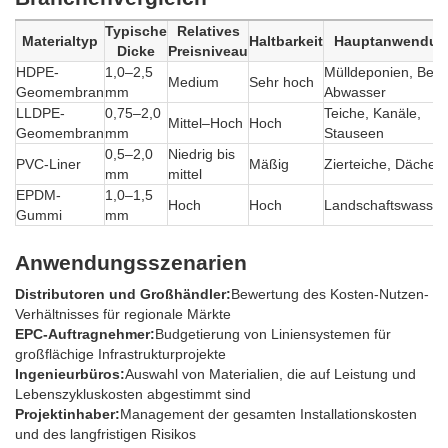
Typische
Relatives
Materialtyp
Haltbarkeit
Hauptanwendun
Dicke
Preisniveau
HDPE-
1,0–2,5
Mülldeponien, Berg
Medium
Sehr hoch
Geomembran
mm
Abwasser
LLDPE-
0,75–2,0
Teiche, Kanäle,
Mittel–Hoch
Hoch
Geomembran
mm
Stauseen
0,5–2,0
Niedrig bis
PVC-Liner
Mäßig
Zierteiche, Dächer
mm
mittel
EPDM-
1,0–1,5
Hoch
Hoch
Landschaftswasser
Gummi
mm
Anwendungsszenarien
Distributoren und Großhändler:
Bewertung des Kosten-Nutzen-
Verhältnisses für regionale Märkte
EPC-Auftragnehmer:
Budgetierung von Liniensystemen für
großflächige Infrastrukturprojekte
Ingenieurbüros:
Auswahl von Materialien, die auf Leistung und
Lebenszykluskosten abgestimmt sind
Projektinhaber:
Management der gesamten Installationskosten
und des langfristigen Risikos