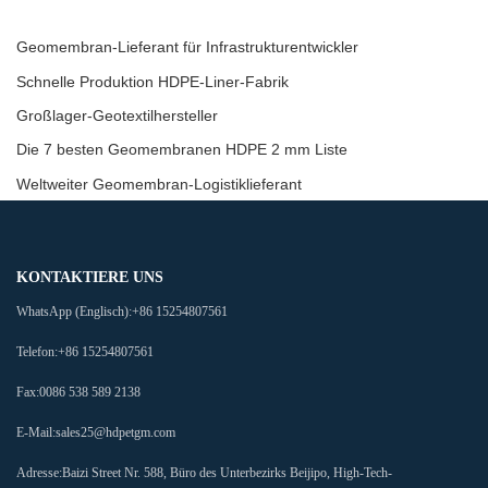
Geomembran-Lieferant für Infrastrukturentwickler
Schnelle Produktion HDPE-Liner-Fabrik
Großlager-Geotextilhersteller
Die 7 besten Geomembranen HDPE 2 mm Liste
Weltweiter Geomembran-Logistiklieferant
KONTAKTIERE UNS
WhatsApp (Englisch):
+86 15254807561
Telefon:
+86 15254807561
Fax:
0086 538 589 2138
E-Mail:
sales25@hdpetgm.com
Adresse:
Baizi Street Nr. 588, Büro des Unterbezirks Beijipo, High-Tech-