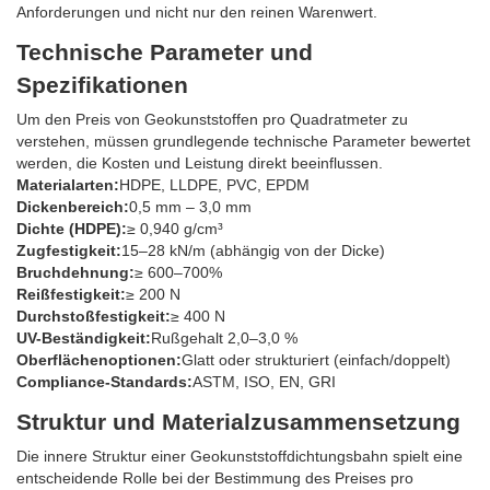
Anforderungen und nicht nur den reinen Warenwert.
Technische Parameter und
Spezifikationen
Um den Preis von Geokunststoffen pro Quadratmeter zu
verstehen, müssen grundlegende technische Parameter bewertet
werden, die Kosten und Leistung direkt beeinflussen.
Materialarten:
HDPE, LLDPE, PVC, EPDM
Dickenbereich:
0,5 mm – 3,0 mm
Dichte (HDPE):
≥ 0,940 g/cm³
Zugfestigkeit:
15–28 kN/m (abhängig von der Dicke)
Bruchdehnung:
≥ 600–700%
Reißfestigkeit:
≥ 200 N
Durchstoßfestigkeit:
≥ 400 N
UV-Beständigkeit:
Rußgehalt 2,0–3,0 %
Oberflächenoptionen:
Glatt oder strukturiert (einfach/doppelt)
Compliance-Standards:
ASTM, ISO, EN, GRI
Struktur und Materialzusammensetzung
Die innere Struktur einer Geokunststoffdichtungsbahn spielt eine
entscheidende Rolle bei der Bestimmung des Preises pro