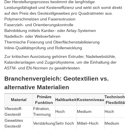
Der Herstellungsprozess bestimmt die langfristige
Leistungsfähigkeit und Kosteneffizienz und wirkt sich somit direkt
auf den Preis des Geotextilgewebes pro Quadratmeter aus.
Polymerschmelzen und Faserextrusion
Faserzieh- und Orientierungskontrolle
Bahnbildung mittels Kardier- oder Airlay-Systemen
Nadelloch- oder Webverfahren
Thermische Fixierung und Oberflächenstabilisierung
Inline-Qualitätsprüfung und Rollenwicklung
Zur kritischen Ausrüstung gehören Extruder, Nadelwebstühle,
Kalanderanlagen und Zugprüfsysteme, um die Einhaltung der
ASTM- und EN-Normen zu gewährleisten.
Branchenvergleich: Geotextilien vs.
alternative Materialien
Primäre
Technische
Material
Haltbarkeit
Kostenniveau
Funktion
Flexibilität
Vliesstoff-
Filtration,
Hoch
Medium
Hoch
Geotextil
Trennung
Gewebtes
Verstärkung
Sehr hoch
Mittel–Hoch
Medium
Geotextil