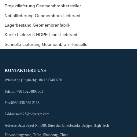
Projektlieferung Geomembranhersteller
Notfalllieferung Geomembran-Lieferant
Lagerbestand Geomembranfabrik
Kurze Lieferzeit HDPE-Liner Lieferant
Schnelle Lieferung Geomembran-Hersteller
KONTAKTIERE UNS
WhatsApp (Englisch):
+86 15254807561
Telefon:
+86 15254807561
Fax:
0086 538 589 2138
E-Mail:
sales25@hdpetgm.com
Adresse:
Baizi Street Nr. 588, Büro des Unterbezirks Beijipo, High-Tech-
Entwicklungszone, Tai'an, Shandong, China