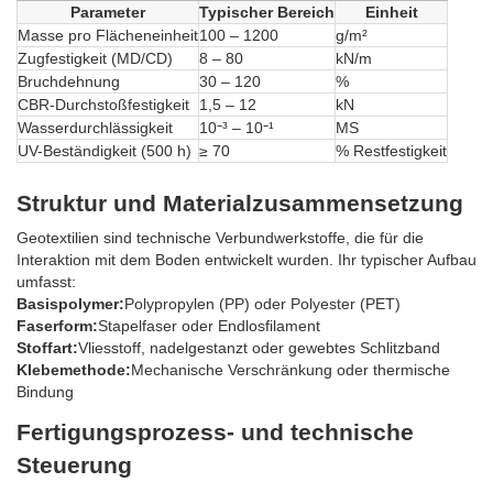
Parameter
Typischer Bereich
Einheit
Masse pro Flächeneinheit
100 – 1200
g/m²
Zugfestigkeit (MD/CD)
8 – 80
kN/m
Bruchdehnung
30 – 120
%
CBR-Durchstoßfestigkeit
1,5 – 12
kN
Wasserdurchlässigkeit
10⁻³ – 10⁻¹
MS
UV-Beständigkeit (500 h)
≥ 70
% Restfestigkeit
Struktur und Materialzusammensetzung
Geotextilien sind technische Verbundwerkstoffe, die für die
Interaktion mit dem Boden entwickelt wurden. Ihr typischer Aufbau
umfasst:
Basispolymer:
Polypropylen (PP) oder Polyester (PET)
Faserform:
Stapelfaser oder Endlosfilament
Stoffart:
Vliesstoff, nadelgestanzt oder gewebtes Schlitzband
Klebemethode:
Mechanische Verschränkung oder thermische
Bindung
Fertigungsprozess- und technische
Steuerung