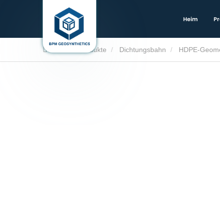
Heim
Pr
Heim
Produkte
Dichtungsbahn
HDPE-Geom