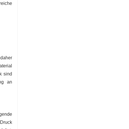
reiche
 daher
terial
k sind
ung an
agende
 Druck