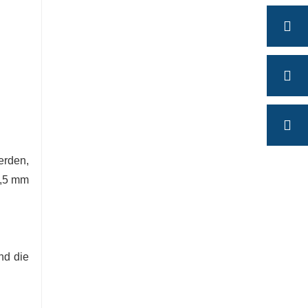
erden,
0,5 mm
nd die