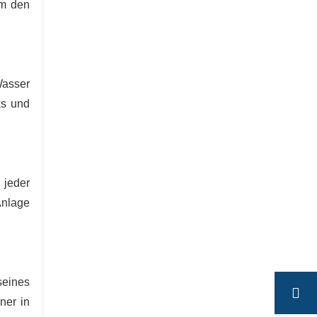
um den
Wasser
ks und
 jeder
Anlage
seines
ner in