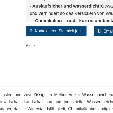
- Auslaufsicher und wasserdicht:
Gewäh
und verhindert so das Versickern von W
- Chemikalien- und korrosionsbest
Pflanzen und resistent gegen Düngemitte
Kontaktieren Sie mich jetzt
Emai
- Anpassbare Größen:
Erhältlich in v
Teichprojekte im privaten, gewerblichen o
Aktie:
ebigsten und zuverlässigsten Methoden zur Wasserspeicher
dwirtschaft, Landschaftsbau und industrieller Wasserspeich
auer, da sie Widerstandsfähigkeit, Chemikalienbeständigke