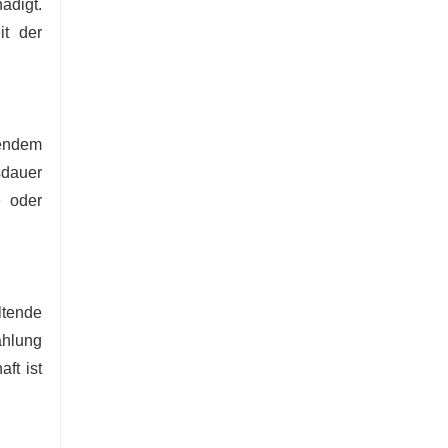
ädigt.
it der
gendem
sdauer
e oder
tende
ahlung
ft ist