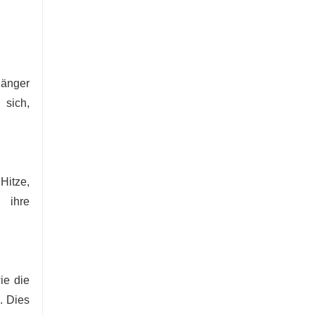
länger
 sich,
itze,
 ihre
ie die
. Dies