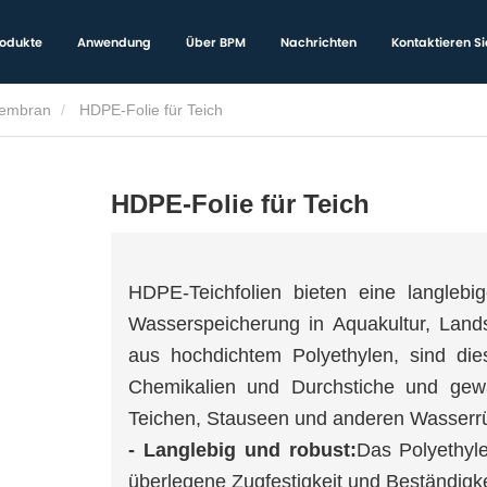
odukte
Anwendung
Über BPM
Nachrichten
Kontaktieren Si
embran
HDPE-Folie für Teich
HDPE-Folie für Teich
HDPE-Teichfolien bieten eine langlebi
Wasserspeicherung in Aquakultur, Lands
aus hochdichtem Polyethylen, sind die
Chemikalien und Durchstiche und gewä
Teichen, Stauseen und anderen Wasserr
- Langlebig und robust:
Das Polyethyle
überlegene Zugfestigkeit und Beständigk