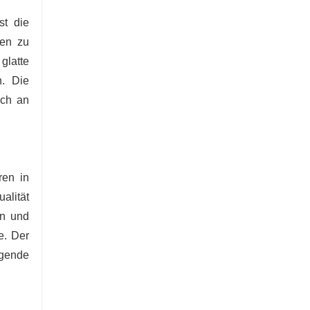
st die
ren zu
glatte
n. Die
uch an
ren in
alität
en und
e. Der
egende