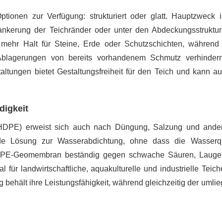
tionen zur Verfügung: strukturiert oder glatt. Hauptzweck i
nkerung der Teichränder oder unter den Abdeckungsstruktu
n mehr Halt für Steine, Erde oder Schutzschichten, während 
 Ablagerungen von bereits vorhandenem Schmutz verhinder
ltungen bietet Gestaltungsfreiheit für den Teich und kann a
digkeit
HDPE) erweist sich auch nach Düngung, Salzung und ande
nde Lösung zur Wasserabdichtung, ohne dass die Wasserqu
e HDPE-Geomembran beständig gegen schwache Säuren, Laug
l für landwirtschaftliche, aquakulturelle und industrielle Teich
 behält ihre Leistungsfähigkeit, während gleichzeitig der umli