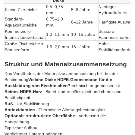
Dicke
0,5–0,75
Niedriger
Kleine Zierteiche
5–8 Jahre
mm
Hydraulikdruck
Standard-
0,75–1,0
8–12 Jahre
Häufigste Auswahl
Aquakulturteiche
mm
Kommerzielle
Bessere
1,0–1,5 mm
10–15 Jahre
Intensivlandwirtschaft
Pannensicherheit
Große Fischteiche in
Hohe
1,5–2,0 mm
15+ Jahre
Stauseeform
Stabilitätsanforder
Struktur und Materialzusammensetzung
Das Verständnis der Materialzusammensetzung hilft bei der
Bestimmung
Welche Dicke HDPE-Geomembran für die
Auskleidung von Fischteichen?
technisch angemessen ist.
Reines HDPE-Harz
– Bietet Undurchlässigkeit und chemische
Beständigkeit
Ruß
– UV-Stabilisierung
Antioxidantien
– Thermische Alterungsbeständigkeit
Optionale strukturierte Oberfläche
– Verbessert die
Hangreibung
Typischer Aufbau:
Verdichteter Untergrundboden