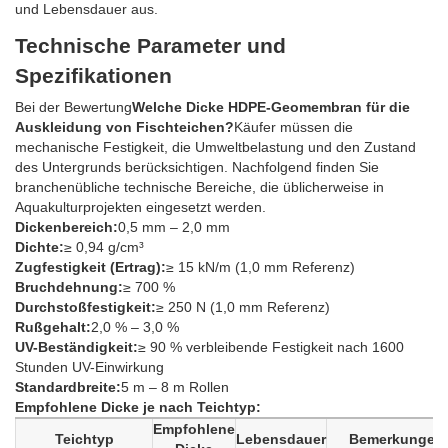
und Lebensdauer aus.
Technische Parameter und
Spezifikationen
Bei der Bewertung
Welche Dicke HDPE-Geomembran für die
Auskleidung von Fischteichen?
Käufer müssen die
mechanische Festigkeit, die Umweltbelastung und den Zustand
des Untergrunds berücksichtigen. Nachfolgend finden Sie
branchenübliche technische Bereiche, die üblicherweise in
Aquakulturprojekten eingesetzt werden.
Dickenbereich:
0,5 mm – 2,0 mm
Dichte:
≥ 0,94 g/cm³
Zugfestigkeit (Ertrag):
≥ 15 kN/m (1,0 mm Referenz)
Bruchdehnung:
≥ 700 %
Durchstoßfestigkeit:
≥ 250 N (1,0 mm Referenz)
Rußgehalt:
2,0 % – 3,0 %
UV-Beständigkeit:
≥ 90 % verbleibende Festigkeit nach 1600
Stunden UV-Einwirkung
Standardbreite:
5 m – 8 m Rollen
Empfohlene Dicke je nach Teichtyp:
Empfohlene
Teichtyp
Lebensdauer
Bemerkungen