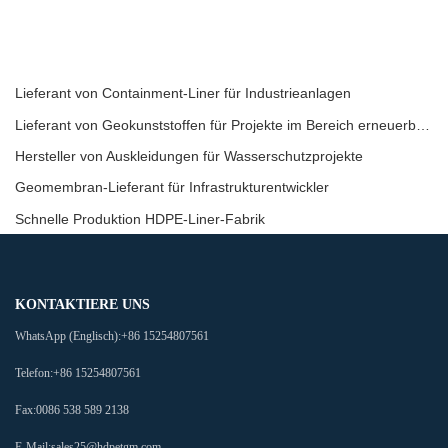
Lieferant von Containment-Liner für Industrieanlagen
Lieferant von Geokunststoffen für Projekte im Bereich erneuerbare Energien
Hersteller von Auskleidungen für Wasserschutzprojekte
Geomembran-Lieferant für Infrastrukturentwickler
Schnelle Produktion HDPE-Liner-Fabrik
KONTAKTIERE UNS
WhatsApp (Englisch):
+86 15254807561
Telefon:
+86 15254807561
Fax:
0086 538 589 2138
E-Mail:
sales25@hdpetgm.com