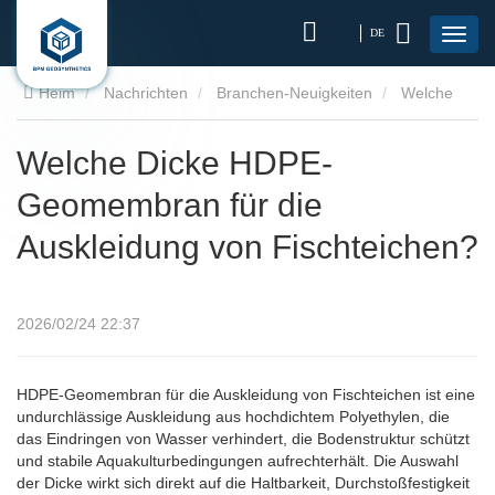
DE
Heim
Nachrichten
Branchen-Neuigkeiten
Welche
Dicke HDPE-Geomembran für die Auskleidung von
Welche Dicke HDPE-
Geomembran für die
Fischteichen?
Auskleidung von Fischteichen?
2026/02/24 22:37
HDPE-Geomembran für die Auskleidung von Fischteichen ist eine
undurchlässige Auskleidung aus hochdichtem Polyethylen, die
das Eindringen von Wasser verhindert, die Bodenstruktur schützt
und stabile Aquakulturbedingungen aufrechterhält. Die Auswahl
der Dicke wirkt sich direkt auf die Haltbarkeit, Durchstoßfestigkeit