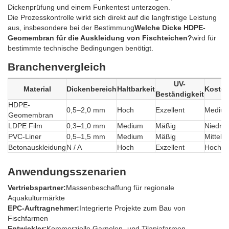
Dickenprüfung und einem Funkentest unterzogen.
Die Prozesskontrolle wirkt sich direkt auf die langfristige Leistung
aus, insbesondere bei der Bestimmung
Welche Dicke HDPE-
Geomembran für die Auskleidung von Fischteichen?
wird für
bestimmte technische Bedingungen benötigt.
Branchenvergleich
UV-
Material
Dickenbereich
Haltbarkeit
Kosten
Beständigkeit
HDPE-
0,5–2,0 mm
Hoch
Exzellent
Mediu
Geomembran
LDPE Film
0,3–1,0 mm
Medium
Mäßig
Niedrig
PVC-Liner
0,5–1,5 mm
Medium
Mäßig
Mittelh
Betonauskleidung
N / A
Hoch
Exzellent
Hoch
Anwendungsszenarien
Vertriebspartner:
Massenbeschaffung für regionale
Aquakulturmärkte
EPC-Auftragnehmer:
Integrierte Projekte zum Bau von
Fischfarmen
Entwickler:
Kommerzielle Garnelen- und Tilapiafarmen