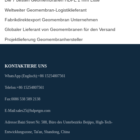
Die 7 besten Geomembranen HDPE 2 mm Liste
Weltweiter Geomembran-Logistiklieferant
Fabrikdirektexport Geomembran Unternehmen
Globaler Lieferant von Geomembranen für den Versand
Projektlieferung Geomembranhersteller
KONTAKTIERE UNS
WhatsApp (Englisch):
+86 15254807561
Telefon:
+86 15254807561
Fax:
0086 538 589 2138
E-Mail:
sales25@hdpetgm.com
Adresse:
Baizi Street Nr. 588, Büro des Unterbezirks Beijipo, High-Tech-
Entwicklungszone, Tai'an, Shandong, China