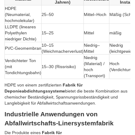
Jahren)
Install
HDPE
(Neumaterial,
25–50
Mittel–Hoch
Mäßig (Schw
hochmolekular)
LLDPE (lineares
Polyethylen
15–25
Mittel
mäßig
niedriger Dichte)
10–15
Niedrig–
Niedrig
PVC-Geomembran
(Weichmacherverlust)
Mittel
(leichtgewicht
Niedrig
Verdichteter Ton
(Material) /
Hoch
(mit
15–30 (Rissrisiko)
hoch
(Verdichtungs
Tondichtungsbahn)
(Transport)
HDPE von einem zertifizierten
Fabrik für
Deponieabdichtungssysteme
bietet die beste Kombination aus
chemischer Beständigkeit, Spannungsrissbeständigkeit und
Langlebigkeit für Abfallwirtschaftsanwendungen.
Industrielle Anwendungen von
Abfallwirtschafts-Linersystemfabrik
Die Produkte eines
Fabrik für