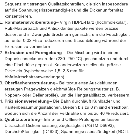
Sequenz mit strengen Qualitätskontrollen, die sich insbesondere
auf die Spannungsrissbeständigkeit und die Dickenuniformität
konzentrieren.
Rohmaterialvorbereitung
– Virgin HDPE-Harz (hochmolekular),
Ruß-Masterbatch und Antioxidantienpakete werden präzise
dosiert und in Zwangslufttrocknern gemischt, um die Feuchtigkeit
auf unter 0,02 % zu reduzieren und Blasenbildung während der
Extrusion zu verhindern.
Extrusion und Formgebung
– Die Mischung wird in einem
Doppelschneckenextruder (230–250 °C) geschmolzen und durch
eine Flachdüse gepresst. Kalanderwalzen stellen die präzise
Dicke ein (typischerweise 1,5–2,5 mm für
Abfallwirtschaftsanwendungen).
Oberflächentexturierung
– Bei texturierten Auskleidungen
erzeugen Prägewalzen gleichmäßige Reibungsmuster (z. B.
Noppen- oder Dellenprofile), um die Hangstabilität zu verbessern.
Präzisionsveredelung
– Die Bahn durchläuft Kühlbäder und
Kantenbesäumungsstationen. Breiten bis zu 8 m sind erreichbar,
wodurch sich die Anzahl der Feldnähte um bis zu 40 % reduziert.
Qualitätsprüfung
– Inline- und Offline-Prüfungen umfassen
Ultraschall-Dickenmessung, Zugfestigkeit (ASTM D6693),
Durchstoßfestigkeit (D4833), Spannungsrissbeständigkeit (NCTL