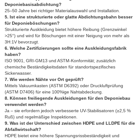
Deponiebasisabdichtung?
25–50 Jahre bei richtiger Materialauswahl und Installation.
5. Ist eine strukturierte oder glatte Abdichtungsbahn besser
für Deponieböschungen?
Strukturierte Auskleidung bietet höhere Reibung (Grenzwinkel
>25°) und wird für Böschungen mit einer Neigung von mehr als
3H:1V bevorzugt.
6. Welche Zertifizierungen sollte eine Auskleidungsfabrik
haben?
ISO 9001, GRI-GM13 und ASTM-Konformität; zusätzlich
chemische Beständigkeitsdaten für standortspezifisches
Sickerwasser.
7. Wie werden Nähte vor Ort geprüft?
Mittels Vakuumkasten (ASTM D6392) oder Druckluftprüfung
(ASTM D7406) für eine 100%ige Nahtabdeckung.
8. Können freiliegende Auskleidungen für den Deponiebau
verwendet werden?
Ja – sie erfordern jedoch verbesserte UV-Stabilisatoren (≥2,5 %
Ruß) und regelmäßige Inspektionen.
9. Was ist der Unterschied zwischen HDPE und LLDPE für die
Abfallwirtschaft?
HDPE bietet eine höhere Spannungsrissbeständigkeit und