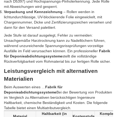
nach D5397) und Hochspannungs-Pinholerkennung. Jede Rolle
mit Abweichungen wird gesperrt.
Verpackung und Kennzeichnung
– Rollen werden in
lichtundurchlässige, UV-blockierende Folie eingewickelt, mit
Chargennummer, Dicke und Zertifizierungszeichen versehen und
dann für den Versand palettiert.
Jede Stufe ist darauf ausgelegt, Fehler zu vermeiden:
Unsachgemäße Harztrocknung kann zu Nadellöchern führen,
während unzureichende Spannungsrissprüfungen vorzeitige
Ausfälle im Feld verursachen können. Ein professioneller
Fabrik
für Deponieabdichtungssysteme
stellt die vollständige
Rückverfolgbarkeit vom Rohmaterial bis zur fertigen Rolle sicher.
Leistungsvergleich mit alternativen
Materialien
Beim Auswerten eines …
Fabrik für
Deponieabdichtungssysteme
Bei der Bewertung von Produkten
im Vergleich zu Alternativen berücksichtigen Ingenieure
Haltbarkeit, chemische Beständigkeit und Kosten. Die folgende
Tabelle bietet einen Multiatributvergleich.
Haltbarkeit (in
Komplexit
Material
Kostenstufe