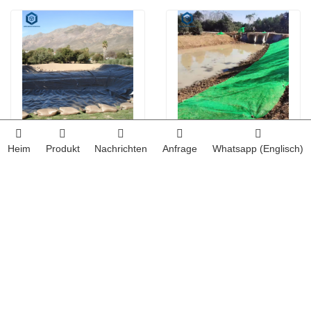
LLDPE Teichfolie
Geomat-Stützmauer
Heim
Produkt
Nachrichten
Anfrage
Whatsapp (Englisch)
2026-08-10
Lieferant von Containment-Liner für Industrieanlagen
2026-08-10
Lieferant von Geokunststoffen für Projekte im Bereich erneuerbare Energien
2026-08-10
Hersteller von Auskleidungen für Wasserschutzprojekte