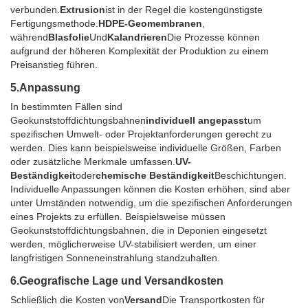
verbunden.
Extrusion
ist in der Regel die kostengünstigste
Fertigungsmethode.
HDPE-Geomembranen
,
während
Blasfolie
Und
Kalandrieren
Die Prozesse können
aufgrund der höheren Komplexität der Produktion zu einem
Preisanstieg führen.
5.
Anpassung
In bestimmten Fällen sind
Geokunststoffdichtungsbahnen
individuell angepasst
um
spezifischen Umwelt- oder Projektanforderungen gerecht zu
werden. Dies kann beispielsweise individuelle Größen, Farben
oder zusätzliche Merkmale umfassen.
UV-
Beständigkeit
oder
chemische Beständigkeit
Beschichtungen.
Individuelle Anpassungen können die Kosten erhöhen, sind aber
unter Umständen notwendig, um die spezifischen Anforderungen
eines Projekts zu erfüllen. Beispielsweise müssen
Geokunststoffdichtungsbahnen, die in Deponien eingesetzt
werden, möglicherweise UV-stabilisiert werden, um einer
langfristigen Sonneneinstrahlung standzuhalten.
6.
Geografische Lage und Versandkosten
Schließlich die Kosten von
Versand
Die Transportkosten für