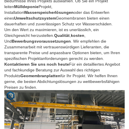
Bedürfnisse Ihres Projekts auswählen. Ob Sie ein Projekt
leiten
Mülldeponie
Projekt,
Installation
Wasserspeicherlösungen
oder das Entwerfen
eines
Umweltschutzsystem
Geomembranen bieten einen
dauerhaften und zuverlässigen Schutz vor Wasserschäden.
Um den Wert zu maximieren, ist es unerlässlich, ein
Gleichgewicht herzustellen.
Qualität
,
kosten
,
Und
Bewerbungsvoraussetzungen
. Wir empfehlen die
Zusammenarbeit mit vertrauenswürdigen Lieferanten, die
transparente Preise und anpassbare Optionen bieten, um Ihren
spezifischen Projektanforderungen gerecht zu werden.
Kontaktieren Sie uns noch heute
Für ein detailliertes Angebot
und fachkundige Beratung zur Auswahl des richtigen
Produkts
Geomembranplatten
für Ihr Projekt. Wir helfen Ihnen
gerne, die besten Abdichtungslösungen zu wettbewerbsfähigen
Preisen zu finden.