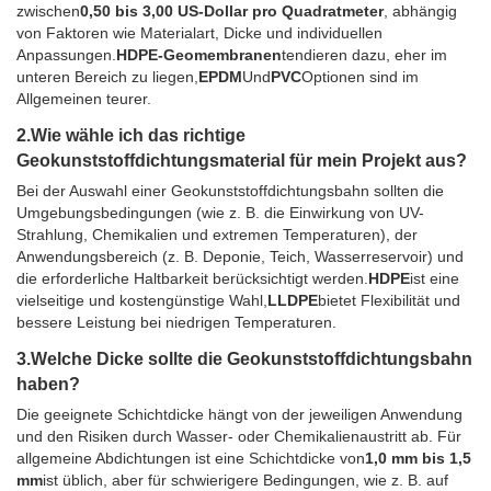
zwischen
0,50 bis 3,00 US-Dollar pro Quadratmeter
, abhängig
von Faktoren wie Materialart, Dicke und individuellen
Anpassungen.
HDPE-Geomembranen
tendieren dazu, eher im
unteren Bereich zu liegen,
EPDM
Und
PVC
Optionen sind im
Allgemeinen teurer.
2.
Wie wähle ich das richtige
Geokunststoffdichtungsmaterial für mein Projekt aus?
Bei der Auswahl einer Geokunststoffdichtungsbahn sollten die
Umgebungsbedingungen (wie z. B. die Einwirkung von UV-
Strahlung, Chemikalien und extremen Temperaturen), der
Anwendungsbereich (z. B. Deponie, Teich, Wasserreservoir) und
die erforderliche Haltbarkeit berücksichtigt werden.
HDPE
ist eine
vielseitige und kostengünstige Wahl,
LLDPE
bietet Flexibilität und
bessere Leistung bei niedrigen Temperaturen.
3.
Welche Dicke sollte die Geokunststoffdichtungsbahn
haben?
Die geeignete Schichtdicke hängt von der jeweiligen Anwendung
und den Risiken durch Wasser- oder Chemikalienaustritt ab. Für
allgemeine Abdichtungen ist eine Schichtdicke von
1,0 mm bis 1,5
mm
ist üblich, aber für schwierigere Bedingungen, wie z. B. auf