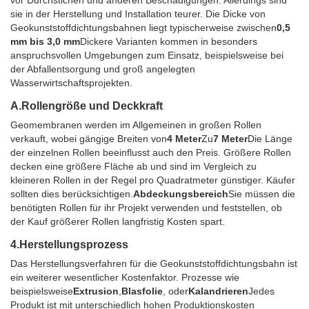
vor Durchstichen und anderen Beschädigungen. Allerdings sind
sie in der Herstellung und Installation teurer. Die Dicke von
Geokunststoffdichtungsbahnen liegt typischerweise zwischen
0,5
mm bis 3,0 mm
Dickere Varianten kommen in besonders
anspruchsvollen Umgebungen zum Einsatz, beispielsweise bei
der Abfallentsorgung und groß angelegten
Wasserwirtschaftsprojekten.
A.
Rollengröße und Deckkraft
Geomembranen werden im Allgemeinen in großen Rollen
verkauft, wobei gängige Breiten von
4 Meter
Zu
7 Meter
Die Länge
der einzelnen Rollen beeinflusst auch den Preis. Größere Rollen
decken eine größere Fläche ab und sind im Vergleich zu
kleineren Rollen in der Regel pro Quadratmeter günstiger. Käufer
sollten dies berücksichtigen.
Abdeckungsbereich
Sie müssen die
benötigten Rollen für ihr Projekt verwenden und feststellen, ob
der Kauf größerer Rollen langfristig Kosten spart.
4.
Herstellungsprozess
Das Herstellungsverfahren für die Geokunststoffdichtungsbahn ist
ein weiterer wesentlicher Kostenfaktor. Prozesse wie
beispielsweise
Extrusion
,
Blasfolie
, oder
Kalandrieren
Jedes
Produkt ist mit unterschiedlich hohen Produktionskosten