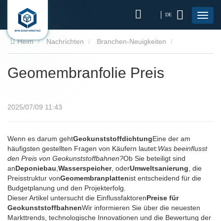
DE
Heim
Nachrichten
Branchen-Neuigkeiten
Geomembranfolie Preis
Geomembranfolie Preis
2025/07/09 11:43
Wenn es darum geht
Geokunststoffdichtung
Eine der am
häufigsten gestellten Fragen von Käufern lautet:
Was beeinflusst
den Preis von Geokunststoffbahnen?
Ob Sie beteiligt sind
an
Deponiebau
,
Wasserspeicher
, oder
Umweltsanierung
, die
Preisstruktur von
Geomembranplatten
ist entscheidend für die
Budgetplanung und den Projekterfolg.
Dieser Artikel untersucht die Einflussfaktoren
Preise für
Geokunststoffbahnen
Wir informieren Sie über die neuesten
Markttrends, technologische Innovationen und die Bewertung der