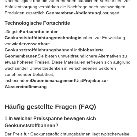
Nachhaltigkeit und die zunehmenden staatlichen Vorschriften zur
Abfallentsorgung verstärken die Nachfrage nach hochwertigen
Produkten zusätzlich.
Geomembran-Abdichtung
Lösungen.
Technologische Fortschritte
Jüngste
Fortschritte in der
Geokunststoffdichtungstechnologie
haben zur Entwicklung
von
wiederverwertbare
Geokunststoffdichtungsbahnen
Und
biobasierte
Geomembranen
Sie bieten umweltfreundlichere Alternativen zu
etwas höheren Preisen. Diese Materialien erfreuen sich aufgrund
wachsender Umweltbedenken in verschiedenen Sektoren
zunehmender Beliebtheit,
insbesondere
Deponiemanagement
Und
Projekte zur
Wassereindämmung
.
Häufig gestellte Fragen (FAQ)
1.
In welcher Preisspanne bewegen sich
Geokunststoffbahnen?
Der Preis für Geokunststoffdichtungsbahnen liegt typischerweise