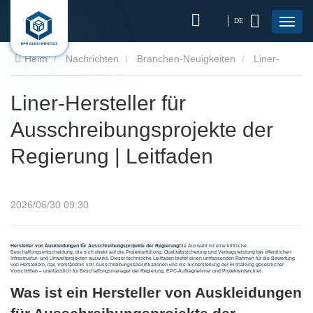
DE
Heim
Nachrichten
Branchen-Neuigkeiten
Liner-
Hersteller für Ausschreibungsprojekte der Regierung | Leitfaden
Liner-Hersteller für
Ausschreibungsprojekte der
Regierung | Leitfaden
2026/06/30 09:30
Hersteller von Auskleidungen für Ausschreibungsprojekte der Regierung
Die Auswahl ist eine kritische
Beschaffungsentscheidung, die sich direkt auf die Projekterfüllung, Qualitätssicherung und Vertragsleistung bei öffentlichen
Infrastruktur- und Umweltprojekten auswirkt. Dieser technische Leitfaden bietet einen umfassenden Rahmen für die Bewertung
von Herstellern, das Verständnis von Ausschreibungsspezifikationen und die Sicherstellung der Einhaltung gesetzlicher
Vorschriften – unerlässlich für Beschaffungsmanager der Regierung, EPC-Auftragnehmer und Projektentwickler.
Was ist ein Hersteller von Auskleidungen