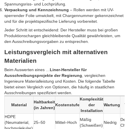
Spannungsriss- und Lochprüfung.
Verpackung und Kennzeichnung
– Rollen werden mit UV-
sperrender Folie umwickelt, mit Chargennummer gekennzeichnet
und für die projektspezifische Lieferung vorbereitet.
Jeder Schritt ist entscheidend: Der Hersteller muss bei großen
Produktionschargen gleichbleibende Qualität gewährleisten, um
den Ausschreibungsvorgaben zu entsprechen.
Leistungsvergleich mit alternativen
Materialien
Beim Auswerten eines …
Liner-Hersteller für
Ausschreibungsprojekte der Regierung
, vergleichen
Ingenieure Materialleistung und Kosten. Die folgende Tabelle
bietet einen Vergleich von Optionen, die häufig in staatlichen
Ausschreibungen spezifiziert werden.
Komplexität
Haltbarkeit
Material
Kostenstufe
der
Wartung
T
(in Jahren)
Installation
HDPE
Mäßig
Depo
(Neumaterial,
25–50
Mittel–Hoch
Niedrig
(Schweißen)
Che
hochmolekular)