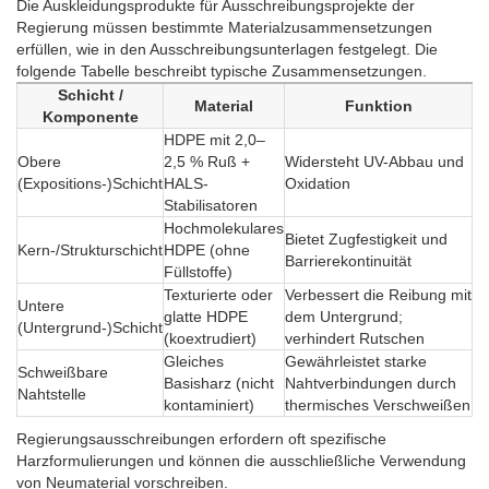
Die Auskleidungsprodukte für Ausschreibungsprojekte der
Regierung müssen bestimmte Materialzusammensetzungen
erfüllen, wie in den Ausschreibungsunterlagen festgelegt. Die
folgende Tabelle beschreibt typische Zusammensetzungen.
Schicht /
Material
Funktion
Komponente
HDPE mit 2,0–
Obere
2,5 % Ruß +
Widersteht UV-Abbau und
(Expositions-)Schicht
HALS-
Oxidation
Stabilisatoren
Hochmolekulares
Bietet Zugfestigkeit und
Kern-/Strukturschicht
HDPE (ohne
Barrierekontinuität
Füllstoffe)
Texturierte oder
Verbessert die Reibung mit
Untere
glatte HDPE
dem Untergrund;
(Untergrund-)Schicht
(koextrudiert)
verhindert Rutschen
Gleiches
Gewährleistet starke
Schweißbare
Basisharz (nicht
Nahtverbindungen durch
Nahtstelle
kontaminiert)
thermisches Verschweißen
Regierungsausschreibungen erfordern oft spezifische
Harzformulierungen und können die ausschließliche Verwendung
von Neumaterial vorschreiben.