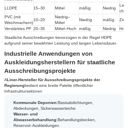
Land
LLDPE
15–30
Mittel
mäßig
Niedrig
chem
PVC (mit
Niedrig–
10–20
Niedrig
mäßig
Zier
Weichmachern)
Mittel
Verstärktes PP
20–35
Mittel–Hoch
mäßig
Niedrig
Hoc
Staatliche Ausschreibungen bevorzugen in der Regel HDPE
aufgrund seiner bewährten Leistung und langen Lebensdauer.
Industrielle Anwendungen von
Auskleidungsherstellern für staatliche
Ausschreibungsprojekte
A
Liner-Hersteller für Ausschreibungsprojekte der
Regierung
bedient eine breite Palette öffentlicher
Infrastruktursektoren:
Kommunale Deponien:
Basisabdichtungen,
Abdeckungen, Sickerwasserteiche.
Wasser- und
Abwasserbehandlung:
Behandlungsbecken,
Reservoir-Auskleidungen.