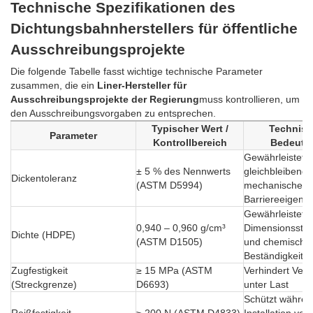
Technische Spezifikationen des
Dichtungsbahnherstellers für öffentliche
Ausschreibungsprojekte
Die folgende Tabelle fasst wichtige technische Parameter
zusammen, die ein
Liner-Hersteller für
Ausschreibungsprojekte der Regierung
muss kontrollieren, um
den Ausschreibungsvorgaben zu entsprechen.
Typischer Wert /
Technis
Parameter
Kontrollbereich
Bedeutu
Gewährleistet
± 5 % des Nennwerts
gleichbleibende
Dickentoleranz
(ASTM D5994)
mechanische u
Barriereeigens
Gewährleistet
0,940 – 0,960 g/cm³
Dimensionsstabi
Dichte (HDPE)
(ASTM D1505)
und chemische
Beständigkeit
Zugfestigkeit
≥ 15 MPa (ASTM
Verhindert Ver
(Streckgrenze)
D6693)
unter Last
Schützt währen