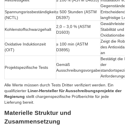
Reißfestigkeit
≥ 200 N (ASTM D4833)
Installation vor
Gegenständen
Spannungsrissbeständigkeit
≥ 500 Stunden (ASTM
Entscheidend fü
(NCTL)
D5397)
langfristige Lei
Gewährleistet 
2,0 – 3,0 % (ASTM
Kohlenstoffschwarzgehalt
Stabilität und
D1603)
Oxidationsbestä
Zeigt die Robus
Oxidative Induktionzeit
≥ 100 min (ASTM
des Antioxidan
(OIT)
D3895)
an
Bestätigt die E
Gemäß
der
Projektspezifische Tests
Ausschreibungsvorgabe
standortspezifi
Anforderungen
Alle Werte müssen durch Tests Dritter verifiziert werden. Ein
qualifizierter
Liner-Hersteller für Ausschreibungsprojekte der
Regierung
stellt chargenspezifische Prüfberichte für jede
Lieferung bereit.
Materielle Struktur und
Zusammensetzung