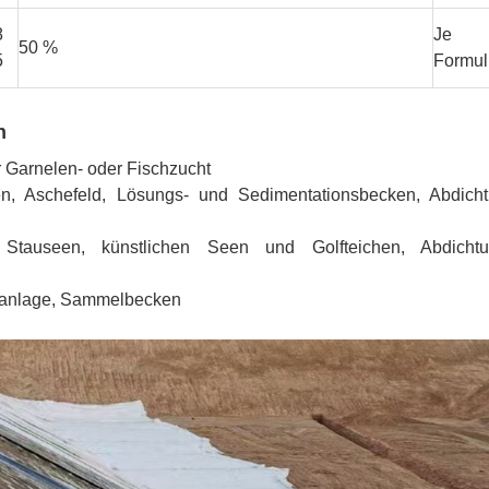
8
Je 
50 %
5
Formul
n
r Garnelen- oder Fischzucht
n, Aschefeld, Lösungs- und Sedimentationsbecken, Abdich
 Stauseen, künstlichen Seen und Golfteichen, Abdich
alzanlage, Sammelbecken