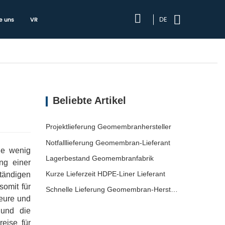
DE
e uns
VR
Beliebte Artikel
Projektlieferung Geomembranhersteller
Notfalllieferung Geomembran-Lieferant
ne wenig
Lagerbestand Geomembranfabrik
ng einer
Kurze Lieferzeit HDPE-Liner Lieferant
tändigen
omit für
Schnelle Lieferung Geomembran-Hersteller
eure und
 und die
eise für