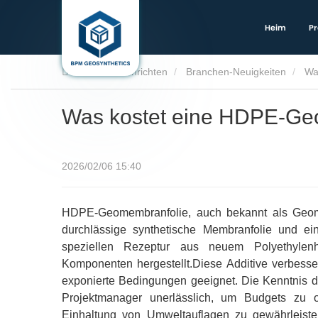
Heim
Pr
Heim
Nachrichten
Branchen-Neuigkeiten
Wa
Was kostet eine HDPE-G
2026/02/06 15:40
HDPE-Geomembranfolie, auch bekannt als Geome
durchlässige synthetische Membranfolie und ei
speziellen Rezeptur aus neuem Polyethylenha
Komponenten hergestellt.Diese Additive verbess
exponierte Bedingungen geeignet. Die Kenntnis 
Projektmanager unerlässlich, um Budgets zu op
Einhaltung von Umweltauflagen zu gewährleisten