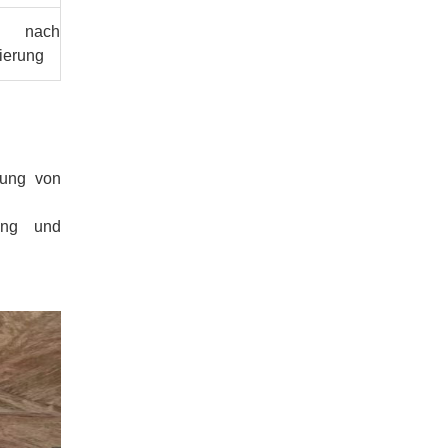
nach
ierung
tung von
tung und