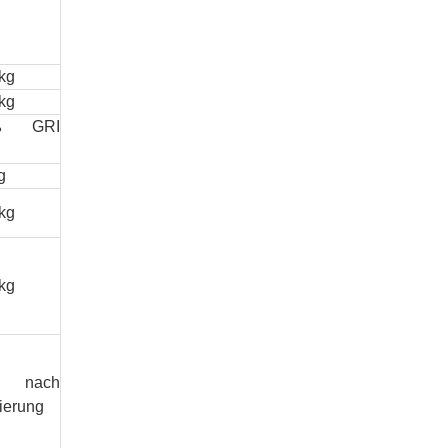
kg
kg
ß GRI
g
kg
kg
nach
ierung