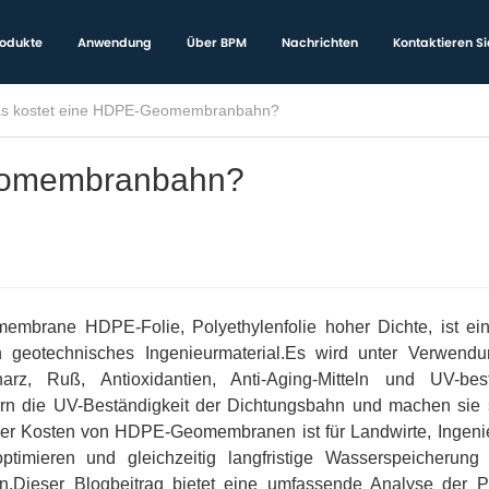
odukte
Anwendung
Über BPM
Nachrichten
Kontaktieren Si
s kostet eine HDPE-Geomembranbahn?
eomembranbahn?
mbrane HDPE-Folie, Polyethylenfolie hoher Dichte, ist ei
n geotechnisches Ingenieurmaterial.Es wird unter Verwendu
rz, Ruß, Antioxidantien, Anti-Aging-Mitteln und UV-bes
ern die UV-Beständigkeit der Dichtungsbahn und machen sie s
der Kosten von HDPE-Geomembranen ist für Landwirte, Ingeni
timieren und gleichzeitig langfristige Wasserspeicherung
.Dieser Blogbeitrag bietet eine umfassende Analyse der Pr