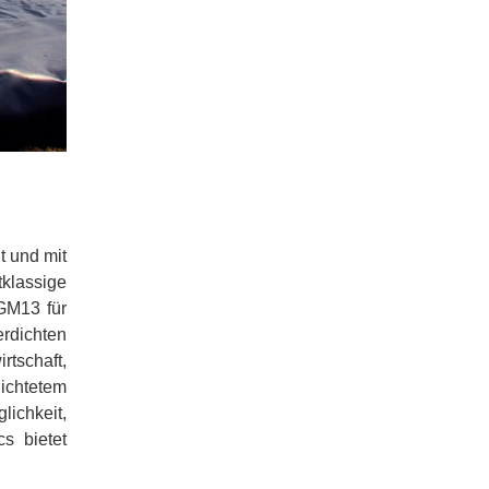
 und mit
tklassige
GM13 für
erdichten
tschaft,
dichtetem
ichkeit,
s bietet