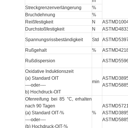
m
Streckgrenzenverlängerung
%
Bruchdehnung
%
Reißfestigkeit
N
ASTMD100
Durchstoßfestigkeit
N
ASTMD483
Spannungsrissbeständigkeit
Std
ASTMD539
Rußgehalt
%
ASTMD421
Rußdispersion
ASTMD559
Oxidative Induktionszeit
(a) Standard OIT
ASTMD389
min
----oder----
ASTMD588
b) Hochdruck-OIT
Ofenreifung bei 85 °C, erhalten
nach 90 Tagen
ASTMD572
(a) Standard OIT-%
%
ASTMD389
----oder----
ASTMD588
(b) Hochdruck-OIT-%