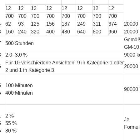
12
12
12
12
12
12
12
12
700
700
700
700
700
700
700
700
4
62
93
125
156
187
249
311
374
20000 
3
160
240
320
400
480
640
800
960
20000 
Gemä
7
500 Stunden
GM-10
8
2,0–3,0 %
9000 k
Für 10 verschiedene Ansichten: 9 in Kategorie 1 oder
6
20000 
2 und 1 in Kategorie 3
5
100 Minuten
90000 
5
400 Minuten
1
2 %
Je 
5
55 %
Formul
5
80 %