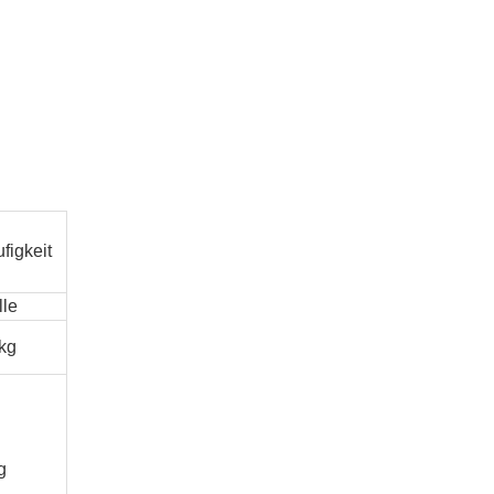
figkeit
lle
kg
g