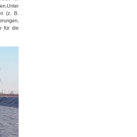
en.Unter
n (z. B.
erungen,
 für die