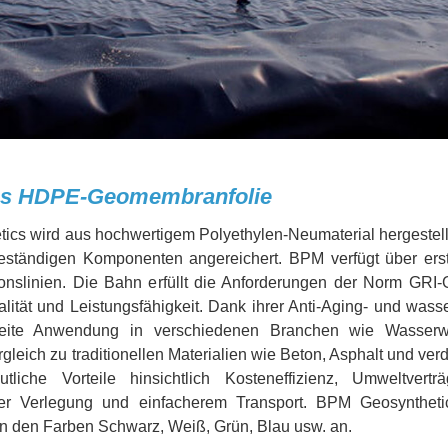
ics HDPE-Geomembranfolie
wird aus hochwertigem Polyethylen-Neumaterial hergestellt
-beständigen Komponenten angereichert. BPM verfügt über ers
onslinien. Die Bahn erfüllt die Anforderungen der Norm GRI-
tät und Leistungsfähigkeit. Dank ihrer Anti-Aging- und wass
reite Anwendung in verschiedenen Branchen wie Wasserwir
gleich zu traditionellen Materialien wie Beton, Asphalt und ver
e Vorteile hinsichtlich Kosteneffizienz, Umweltverträgl
ller Verlegung und einfacherem Transport. BPM Geosynthetic
in den Farben Schwarz, Weiß, Grün, Blau usw. an.