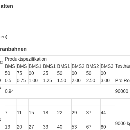
atten
den)
branbahnen
Produktspezifikation
ta
Testhäu
BMS
BMS
BMS1
BMS1
BMS1
BMS2
BMS2
BMS3
50
75
00
25
50
00
50
00
9
0.5
0.75
1.00
1.25
1.50
2.00
2.50
3.00
Pro Ro
5
0.94
90000 
7
11
15
18
22
29
37
44
3
9000 k
13
20
27
33
40
53
67
80