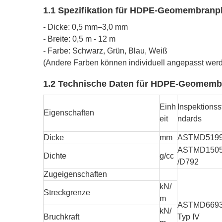
1.1 Spezifikation für HDPE-Geomembranpl
- Dicke: 0,5 mm–3,0 mm
- Breite: 0,5 m - 12 m
- Farbe: Schwarz, Grün, Blau, Weiß
(Andere Farben können individuell angepasst wer
1.2 Technische Daten für HDPE-Geomem
Einh
Inspektionss
Eigenschaften
eit
ndards
Dicke
mm
ASTMD519
ASTMD150
Dichte
g/cc
/D792
Zugeigenschaften
kN/
Streckgrenze
m
ASTMD669
kN/
Bruchkraft
Typ IV