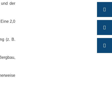
 und der
 Eine 2,0
g (z. B.
ergbau,
herweise