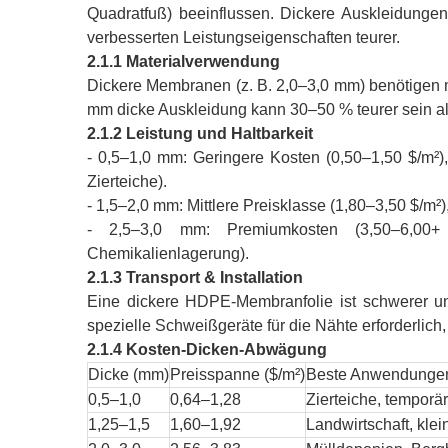
Quadratfuß) beeinflussen. Dickere Auskleidunge
verbesserten Leistungseigenschaften teurer.
2.1.1 Materialverwendung
Dickere Membranen (z. B. 2,0–3,0 mm) benötigen 
mm dicke Auskleidung kann 30–50 % teurer sein als
2.1.2 Leistung und Haltbarkeit
- 0,5–1,0 mm: Geringere Kosten (0,50–1,50 $/m²)
Zierteiche).
- 1,5–2,0 mm: Mittlere Preisklasse (1,80–3,50 $/m²)
- 2,5–3,0 mm: Premiumkosten (3,50–6,00+ $
Chemikalienlagerung).
2.1.3 Transport & Installation
Eine dickere HDPE-Membranfolie ist schwerer und
spezielle Schweißgeräte für die Nähte erforderlich,
2.1.4 Kosten-Dicken-Abwägung
Dicke (mm)
Preisspanne ($/m²)
Beste Anwendunge
0,5–1,0
0,64–1,28
Zierteiche, tempor
1,25–1,5
1,60–1,92
Landwirtschaft, kle