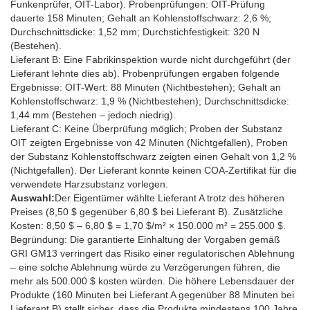
Funkenprüfer, OIT-Labor). Probenprüfungen: OIT-Prüfung
dauerte 158 Minuten; Gehalt an Kohlenstoffschwarz: 2,6 %;
Durchschnittsdicke: 1,52 mm; Durchstichfestigkeit: 320 N
(Bestehen).
Lieferant B: Eine Fabrikinspektion wurde nicht durchgeführt (der
Lieferant lehnte dies ab). Probenprüfungen ergaben folgende
Ergebnisse: OIT-Wert: 88 Minuten (Nichtbestehen); Gehalt an
Kohlenstoffschwarz: 1,9 % (Nichtbestehen); Durchschnittsdicke:
1,44 mm (Bestehen – jedoch niedrig).
Lieferant C: Keine Überprüfung möglich; Proben der Substanz
OIT zeigten Ergebnisse von 42 Minuten (Nichtgefallen), Proben
der Substanz Kohlenstoffschwarz zeigten einen Gehalt von 1,2 %
(Nichtgefallen). Der Lieferant konnte keinen COA-Zertifikat für die
verwendete Harzsubstanz vorlegen.
Auswahl:
Der Eigentümer wählte Lieferant A trotz des höheren
Preises (8,50 $ gegenüber 6,80 $ bei Lieferant B). Zusätzliche
Kosten: 8,50 $ – 6,80 $ = 1,70 $/m² × 150.000 m² = 255.000 $.
Begründung: Die garantierte Einhaltung der Vorgaben gemäß
GRI GM13 verringert das Risiko einer regulatorischen Ablehnung
– eine solche Ablehnung würde zu Verzögerungen führen, die
mehr als 500.000 $ kosten würden. Die höhere Lebensdauer der
Produkte (160 Minuten bei Lieferant A gegenüber 88 Minuten bei
Lieferant B) stellt sicher, dass die Produkte mindestens 100 Jahre