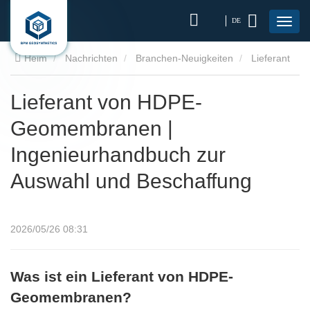
DE
Heim
Nachrichten
Branchen-Neuigkeiten
Lieferant
von HDPE-Geomembranen | Ingenieurhandbuch zur Auswahl
Lieferant von HDPE-
Geomembranen |
und Beschaffung
Ingenieurhandbuch zur
Auswahl und Beschaffung
2026/05/26 08:31
Was ist ein Lieferant von HDPE-
Geomembranen?