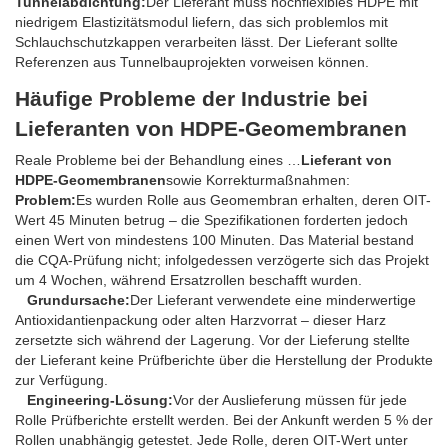
Tunnelabdichtung:
Der Lieferant muss hochflexibles HDPE mit
niedrigem Elastizitätsmodul liefern, das sich problemlos mit
Schlauchschutzkappen verarbeiten lässt. Der Lieferant sollte
Referenzen aus Tunnelbauprojekten vorweisen können.
Häufige Probleme der Industrie bei
Lieferanten von HDPE-Geomembranen
Reale Probleme bei der Behandlung eines …
Lieferant von
HDPE-Geomembranen
sowie Korrekturmaßnahmen:
Problem:
Es wurden Rolle aus Geomembran erhalten, deren OIT-
Wert 45 Minuten betrug – die Spezifikationen forderten jedoch
einen Wert von mindestens 100 Minuten. Das Material bestand
die CQA-Prüfung nicht; infolgedessen verzögerte sich das Projekt
um 4 Wochen, während Ersatzrollen beschafft wurden.
Grundursache:
Der Lieferant verwendete eine minderwertige
Antioxidantienpackung oder alten Harzvorrat – dieser Harz
zersetzte sich während der Lagerung. Vor der Lieferung stellte
der Lieferant keine Prüfberichte über die Herstellung der Produkte
zur Verfügung.
Engineering-Lösung:
Vor der Auslieferung müssen für jede
Rolle Prüfberichte erstellt werden. Bei der Ankunft werden 5 % der
Rollen unabhängig getestet. Jede Rolle, deren OIT-Wert unter