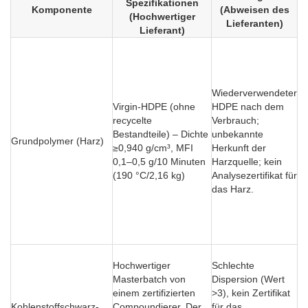
Spezifikationen
Komponente
(Abweisen des
(Hochwertiger
Lieferanten)
Lieferant)
Re
ei
We
un
Wiederverwendeter
M
Virgin-HDPE (ohne
HDPE nach dem
Ko
recycelte
Verbrauch;
po
Bestandteile) – Dichte
unbekannte
Grundpolymer (Harz)
Ve
≥0,940 g/cm³, MFI
Herkunft der
di
0,1–0,5 g/10 Minuten
Harzquelle; kein
be
(190 °C/2,16 kg)
Analysezertifikat für
G
das Harz.
Vo
D
au
Ha
Ei
Hochwertiger
Schlechte
Ve
Masterbatch von
Dispersion (Wert
Be
einem zertifizierten
>3), kein Zertifikat
Bi
Kohlenstoffschwarz-
Compoundierer. Der
für das
Ag