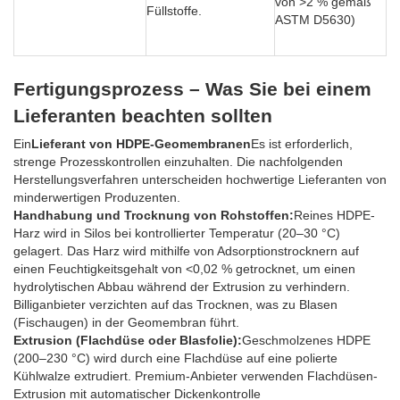
von >2 % gemäß
Füllstoffe.
N
ASTM D5630)
ve
vo
Fertigungsprozess – Was Sie bei einem
Lieferanten beachten sollten
Ein
Lieferant von HDPE-Geomembranen
Es ist erforderlich,
strenge Prozesskontrollen einzuhalten. Die nachfolgenden
Herstellungsverfahren unterscheiden hochwertige Lieferanten von
minderwertigen Produzenten.
Handhabung und Trocknung von Rohstoffen:
Reines HDPE-
Harz wird in Silos bei kontrollierter Temperatur (20–30 °C)
gelagert. Das Harz wird mithilfe von Adsorptionstrocknern auf
einen Feuchtigkeitsgehalt von <0,02 % getrocknet, um einen
hydrolytischen Abbau während der Extrusion zu verhindern.
Billiganbieter verzichten auf das Trocknen, was zu Blasen
(Fischaugen) in der Geomembran führt.
Extrusion (Flachdüse oder Blasfolie):
Geschmolzenes HDPE
(200–230 °C) wird durch eine Flachdüse auf eine polierte
Kühlwalze extrudiert. Premium-Anbieter verwenden Flachdüsen-
Extrusion mit automatischer Dickenkontrolle