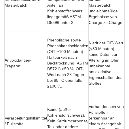
Masterbatch
Anteil an
Masterbatch,
Sp
Kohlenstoffschwarz
ungleichmäßige
wi
liegt gemäß ASTM
Ergebnisse von
Pu
D5596 unter 2.
Charge zu Charge.
so
ve
An
Phenolische sowie
vo
Niedriger OIT-Wert
Phosphitantioxidantien
Ox
(<80 Minuten);
(OIT ≥100 Minuten).
Ge
keine Daten zur
Haltbarkeit nach
ni
Antioxidantien-
Alterung im Ofen;
Backtrocknung (ASTM
zu
Präparat
unbekannte
D5721) ≥50 %; OIT-
Ze
antioxidative
Wert nach 28 Tagen
Po
Eigenschaften des
bei 85 °C ebenfalls
Fo
Stoffes.
≥100 %.
Be
Ma
Fü
Zu
Vorhandensein von
Keine (außer
Du
Füllstoffen
Kohlenstoffschwarz).
be
Verarbeitungshilfsmittel
(erkennbar an
Kein Kalziumcarbonat,
a
/ Füllstoffe
einem Aschgehalt
Talk oder andere
de