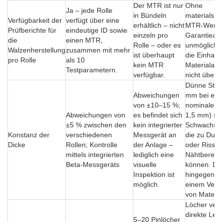
Der MTR ist nur
Ohne
Ja – jede Rolle
in Bündeln
materialspe
Verfügbarkeit der
verfügt über eine
erhältlich – nicht
MTR-Werte
Prüfberichte für
eindeutige ID sowie
einzeln pro
Garantiean
die
einen MTR,
Rolle – oder es
unmöglich.
Walzenherstellung
zusammen mit mehr
ist überhaupt
die Einhalt
pro Rolle
als 10
kein MTR
Materialan
Testparametern.
verfügbar.
nicht überp
Dünne Stell
Abweichungen
mm bei ein
von ±10–15 %;
nominalen 
Abweichungen von
es befindet sich
1,5 mm) ste
±5 % zwischen den
kein integrierter
Schwachstel
Konstanz der
verschiedenen
Messgerät an
die zu Durc
Dicke
Rollen; Kontrolle
der Anlage –
oder Rissbi
mittels integrierten
lediglich eine
Nähtbereic
Beta-Messgeräts
visuelle
können. Dic
Inspektion ist
hingegen f
möglich.
einem Ver
von Materia
Löcher ver
direkte Lec
5–20 Pinlöcher