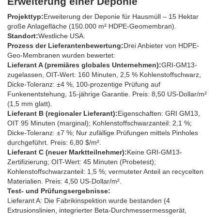
Erweiterung einer Deponie
Projekttyp:
Erweiterung der Deponie für Hausmüll – 15 Hektar
große Anlagefläche (150.000 m² HDPE-Geomembran).
Standort:
Westliche USA.
Prozess der Lieferantenbewertung:
Drei Anbieter von HDPE-
Geo-Membranen wurden bewertet:
Lieferant A (premiäres globales Unternehmen):
GRI-GM13-
zugelassen, OIT-Wert: 160 Minuten, 2,5 % Kohlenstoffschwarz,
Dicke-Toleranz: ±4 %, 100-prozentige Prüfung auf
Funkenentstehung, 15-jährige Garantie. Preis: 8,50 US-Dollar/m²
(1,5 mm glatt).
Lieferant B (regionaler Lieferant):
Eigenschaften: GRI GM13,
OIT 95 Minuten (marginal); Kohlenstoffschwarzanteil: 2,1 %;
Dicke-Toleranz: ±7 %; Nur zufällige Prüfungen mittels Pinholes
durchgeführt. Preis: 6,80 $/m².
Lieferant C (neuer Marktteilnehmer):
Keine GRI-GM13-
Zertifizierung; OIT-Wert: 45 Minuten (Probetest);
Kohlenstoffschwarzanteil: 1,5 %; vermuteter Anteil an recycelten
Materialien. Preis: 4,50 US-Dollar/m².
Test- und Prüfungsergebnisse:
Lieferant A: Die Fabrikinspektion wurde bestanden (4
Extrusionslinien, integrierter Beta-Durchmessermessgerät,