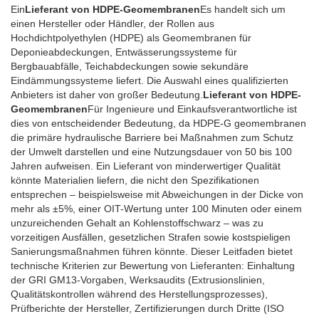
Ein
Lieferant von HDPE-Geomembranen
Es handelt sich um
einen Hersteller oder Händler, der Rollen aus
Hochdichtpolyethylen (HDPE) als Geomembranen für
Deponieabdeckungen, Entwässerungssysteme für
Bergbauabfälle, Teichabdeckungen sowie sekundäre
Eindämmungssysteme liefert. Die Auswahl eines qualifizierten
Anbieters ist daher von großer Bedeutung.
Lieferant von HDPE-
Geomembranen
Für Ingenieure und Einkaufsverantwortliche ist
dies von entscheidender Bedeutung, da HDPE-G geomembranen
die primäre hydraulische Barriere bei Maßnahmen zum Schutz
der Umwelt darstellen und eine Nutzungsdauer von 50 bis 100
Jahren aufweisen. Ein Lieferant von minderwertiger Qualität
könnte Materialien liefern, die nicht den Spezifikationen
entsprechen – beispielsweise mit Abweichungen in der Dicke von
mehr als ±5%, einer OIT-Wertung unter 100 Minuten oder einem
unzureichenden Gehalt an Kohlenstoffschwarz – was zu
vorzeitigen Ausfällen, gesetzlichen Strafen sowie kostspieligen
Sanierungsmaßnahmen führen könnte. Dieser Leitfaden bietet
technische Kriterien zur Bewertung von Lieferanten: Einhaltung
der GRI GM13-Vorgaben, Werksaudits (Extrusionslinien,
Qualitätskontrollen während des Herstellungsprozesses),
Prüfberichte der Hersteller, Zertifizierungen durch Dritte (ISO