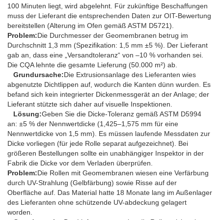
100 Minuten liegt, wird abgelehnt. Für zukünftige Beschaffungen
muss der Lieferant die entsprechenden Daten zur OIT-Bewertung
bereitstellen (Alterung im Ofen gemäß ASTM D5721).
Problem:
Die Durchmesser der Geomembranen betrug im
Durchschnitt 1,3 mm (Spezifikation: 1,5 mm ±5 %). Der Lieferant
gab an, dass eine „Versandtoleranz“ von –10 % vorhanden sei.
Die CQA lehnte die gesamte Lieferung (50.000 m²) ab.
Grundursache:
Die Extrusionsanlage des Lieferanten wies
abgenutzte Dichtlippen auf, wodurch die Kanten dünn wurden. Es
befand sich kein integrierter Dickenmessgerät an der Anlage; der
Lieferant stützte sich daher auf visuelle Inspektionen.
Lösung:
Geben Sie die Dicke-Toleranz gemäß ASTM D5994
an: ±5 % der Nennwertdicke (1,425–1,575 mm für eine
Nennwertdicke von 1,5 mm). Es müssen laufende Messdaten zur
Dicke vorliegen (für jede Rolle separat aufgezeichnet). Bei
größeren Bestellungen sollte ein unabhängiger Inspektor in der
Fabrik die Dicke vor dem Verladen überprüfen.
Problem:
Die Rollen mit Geomembranen wiesen eine Verfärbung
durch UV-Strahlung (Gelbfärbung) sowie Risse auf der
Oberfläche auf. Das Material hatte 18 Monate lang im Außenlager
des Lieferanten ohne schützende UV-abdeckung gelagert
worden.