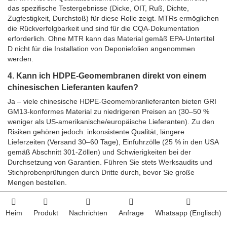
das spezifische Testergebnisse (Dicke, OIT, Ruß, Dichte,
Zugfestigkeit, Durchstoß) für diese Rolle zeigt. MTRs ermöglichen
die Rückverfolgbarkeit und sind für die CQA-Dokumentation
erforderlich. Ohne MTR kann das Material gemäß EPA-Untertitel
D nicht für die Installation von Deponiefolien angenommen
werden.
4. Kann ich HDPE-Geomembranen direkt von einem
chinesischen Lieferanten kaufen?
Ja – viele chinesische HDPE-Geomembranlieferanten bieten GRI
GM13-konformes Material zu niedrigeren Preisen an (30–50 %
weniger als US-amerikanische/europäische Lieferanten). Zu den
Risiken gehören jedoch: inkonsistente Qualität, längere
Lieferzeiten (Versand 30–60 Tage), Einfuhrzölle (25 % in den USA
gemäß Abschnitt 301-Zöllen) und Schwierigkeiten bei der
Durchsetzung von Garantien. Führen Sie stets Werksaudits und
Stichprobenprüfungen durch Dritte durch, bevor Sie große
Mengen bestellen.
5. Was ist die typische Preisspanne für HDPE-
Geomembranen von einem qualifizierten Lieferanten?
Heim
Produkt
Nachrichten
Anfrage
Whatsapp (Englisch)
Preise 2025 (USD/m², FOB-Werk): 1,5 mm glatt: 5,00–8,00 $; 1,5