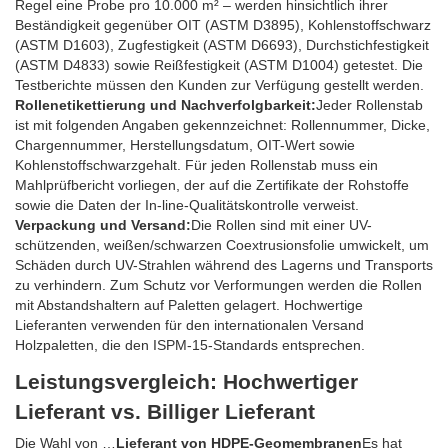
Regel eine Probe pro 10.000 m² – werden hinsichtlich ihrer
Beständigkeit gegenüber OIT (ASTM D3895), Kohlenstoffschwarz
(ASTM D1603), Zugfestigkeit (ASTM D6693), Durchstichfestigkeit
(ASTM D4833) sowie Reißfestigkeit (ASTM D1004) getestet. Die
Testberichte müssen den Kunden zur Verfügung gestellt werden.
Rollenetikettierung und Nachverfolgbarkeit:
Jeder Rollenstab
ist mit folgenden Angaben gekennzeichnet: Rollennummer, Dicke,
Chargennummer, Herstellungsdatum, OIT-Wert sowie
Kohlenstoffschwarzgehalt. Für jeden Rollenstab muss ein
Mahlprüfbericht vorliegen, der auf die Zertifikate der Rohstoffe
sowie die Daten der In-line-Qualitätskontrolle verweist.
Verpackung und Versand:
Die Rollen sind mit einer UV-
schützenden, weißen/schwarzen Coextrusionsfolie umwickelt, um
Schäden durch UV-Strahlen während des Lagerns und Transports
zu verhindern. Zum Schutz vor Verformungen werden die Rollen
mit Abstandshaltern auf Paletten gelagert. Hochwertige
Lieferanten verwenden für den internationalen Versand
Holzpaletten, die den ISPM-15-Standards entsprechen.
Leistungsvergleich: Hochwertiger
Lieferant vs. Billiger Lieferant
Die Wahl von …
Lieferant von HDPE-Geomembranen
Es hat