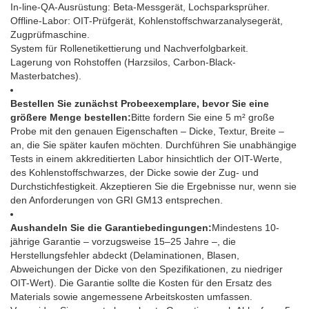
In-line-QA-Ausrüstung: Beta-Messgerät, Lochsparksprüher.
Offline-Labor: OIT-Prüfgerät, Kohlenstoffschwarzanalysegerät,
Zugprüfmaschine.
System für Rollenetikettierung und Nachverfolgbarkeit.
Lagerung von Rohstoffen (Harzsilos, Carbon-Black-
Masterbatches).
Bestellen Sie zunächst Probeexemplare, bevor Sie eine
größere Menge bestellen:
Bitte fordern Sie eine 5 m² große
Probe mit den genauen Eigenschaften – Dicke, Textur, Breite –
an, die Sie später kaufen möchten. Durchführen Sie unabhängige
Tests in einem akkreditierten Labor hinsichtlich der OIT-Werte,
des Kohlenstoffschwarzes, der Dicke sowie der Zug- und
Durchstichfestigkeit. Akzeptieren Sie die Ergebnisse nur, wenn sie
den Anforderungen von GRI GM13 entsprechen.
Aushandeln Sie die Garantiebedingungen:
Mindestens 10-
jährige Garantie – vorzugsweise 15–25 Jahre –, die
Herstellungsfehler abdeckt (Delaminationen, Blasen,
Abweichungen der Dicke von den Spezifikationen, zu niedriger
OIT-Wert). Die Garantie sollte die Kosten für den Ersatz des
Materials sowie angemessene Arbeitskosten umfassen.