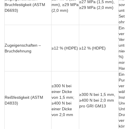
≥27 MPa (1,5 mm),
Bruchfestigkeit (ASTM
mm), ≥29 MPa
sowie
≥29 MPa (2,0 mm)
D6693)
(2,0 mm)
unter
Setzu
ohne 
Eine 
verhi
Versa
Zugeigenschaften –
unter
≥12 % (HDPE)
≥12 % (HDPE)
Bruchdehnung
niedr
%) de
minde
Harzq
Eine 
Punkt
≥300 N bei
verri
einer Dicke
währ
≥300 N bei 1,5 mm,
Reißfestigkeit (ASTM
von 1,5 mm;
Instal
≥400 N bei 2,0 mm
D4833)
≥400 N bei
Unebe
pro GRI GM13
einer Dicke
Unter
von 2,0 mm
Drain
verur
könn