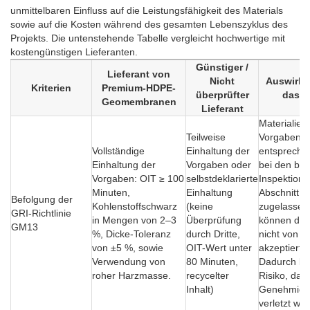
unmittelbaren Einfluss auf die Leistungsfähigkeit des Materials
sowie auf die Kosten während des gesamten Lebenszyklus des
Projekts. Die untenstehende Tabelle vergleicht hochwertige mit
kostengünstigen Lieferanten.
Günstiger /
Lieferant von
Nicht
Auswirku
Kriterien
Premium-HDPE-
überprüfter
das P
Geomembranen
Lieferant
Materialien
Teilweise
Vorgaben n
Vollständige
Einhaltung der
entspreche
Einhaltung der
Vorgaben oder
bei den beh
Vorgaben: OIT ≥ 100
selbstdeklarierte
Inspektione
Minuten,
Einhaltung
Abschnitt D)
Befolgung der
Kohlenstoffschwarz
(keine
zugelassen
GRI-Richtlinie
in Mengen von 2–3
Überprüfung
können dah
GM13
%, Dicke-Toleranz
durch Dritte,
nicht von 
von ±5 %, sowie
OIT-Wert unter
akzeptiert 
Verwendung von
80 Minuten,
Dadurch be
roher Harzmasse.
recycelter
Risiko, das
Inhalt)
Genehmigu
verletzt we