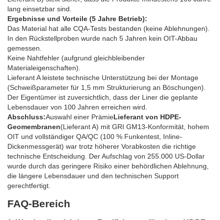
lang einsetzbar sind.
Ergebnisse und Vorteile (5 Jahre Betrieb):
Das Material hat alle CQA-Tests bestanden (keine Ablehnungen).
In den Rückstellproben wurde nach 5 Jahren kein OIT-Abbau
gemessen.
Keine Nahtfehler (aufgrund gleichbleibender
Materialeigenschaften).
Lieferant A leistete technische Unterstützung bei der Montage
(Schweißparameter für 1,5 mm Strukturierung an Böschungen).
Der Eigentümer ist zuversichtlich, dass der Liner die geplante
Lebensdauer von 100 Jahren erreichen wird.
Abschluss:
Auswahl einer Prämie
Lieferant von HDPE-
Geomembranen
(Lieferant A) mit GRI GM13-Konformität, hohem
OIT und vollständiger QA/QC (100 % Funkentest, Inline-
Dickenmessgerät) war trotz höherer Vorabkosten die richtige
technische Entscheidung. Der Aufschlag von 255.000 US-Dollar
wurde durch das geringere Risiko einer behördlichen Ablehnung,
die längere Lebensdauer und den technischen Support
gerechtfertigt.
FAQ-Bereich