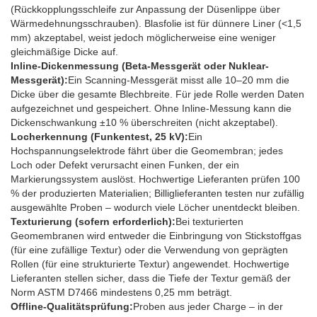
(Rückkopplungsschleife zur Anpassung der Düsenlippe über
Wärmedehnungsschrauben). Blasfolie ist für dünnere Liner (<1,5
mm) akzeptabel, weist jedoch möglicherweise eine weniger
gleichmäßige Dicke auf.
Inline-Dickenmessung (Beta-Messgerät oder Nuklear-
Messgerät):
Ein Scanning-Messgerät misst alle 10–20 mm die
Dicke über die gesamte Blechbreite. Für jede Rolle werden Daten
aufgezeichnet und gespeichert. Ohne Inline-Messung kann die
Dickenschwankung ±10 % überschreiten (nicht akzeptabel).
Locherkennung (Funkentest, 25 kV):
Ein
Hochspannungselektrode fährt über die Geomembran; jedes
Loch oder Defekt verursacht einen Funken, der ein
Markierungssystem auslöst. Hochwertige Lieferanten prüfen 100
% der produzierten Materialien; Billiglieferanten testen nur zufällig
ausgewählte Proben – wodurch viele Löcher unentdeckt bleiben.
Texturierung (sofern erforderlich):
Bei texturierten
Geomembranen wird entweder die Einbringung von Stickstoffgas
(für eine zufällige Textur) oder die Verwendung von geprägten
Rollen (für eine strukturierte Textur) angewendet. Hochwertige
Lieferanten stellen sicher, dass die Tiefe der Textur gemäß der
Norm ASTM D7466 mindestens 0,25 mm beträgt.
Offline-Qualitätsprüfung:
Proben aus jeder Charge – in der