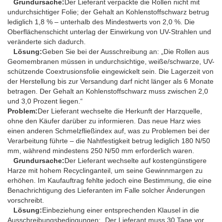
Grundursache:
Der Lieferant verpackte die Rollen nicht mit
undurchsichtiger Folie; der Gehalt an Kohlenstoffschwarz betrug
lediglich 1,8 % – unterhalb des Mindestwerts von 2,0 %. Die
Oberflächenschicht unterlag der Einwirkung von UV-Strahlen und
veränderte sich dadurch.
Lösung:
Geben Sie bei der Ausschreibung an: „Die Rollen aus
Geomembranen müssen in undurchsichtige, weiße/schwarze, UV-
schützende Coextrusionsfolie eingewickelt sein. Die Lagerzeit von
der Herstellung bis zur Versandung darf nicht länger als 6 Monate
betragen. Der Gehalt an Kohlenstoffschwarz muss zwischen 2,0
und 3,0 Prozent liegen.“
Problem:
Der Lieferant wechselte die Herkunft der Harzquelle,
ohne den Käufer darüber zu informieren. Das neue Harz wies
einen anderen Schmelzfließindex auf, was zu Problemen bei der
Verarbeitung führte – die Nahtfestigkeit betrug lediglich 180 N/50
mm, während mindestens 250 N/50 mm erforderlich waren.
Grundursache:
Der Lieferant wechselte auf kostengünstigere
Harze mit hohem Recyclinganteil, um seine Gewinnmargen zu
erhöhen. Im Kaufauftrag fehlte jedoch eine Bestimmung, die eine
Benachrichtigung des Lieferanten im Falle solcher Änderungen
vorschreibt.
Lösung:
Einbeziehung einer entsprechenden Klausel in die
Ausschreibungsbedingungen: „Der Lieferant muss 30 Tage vor