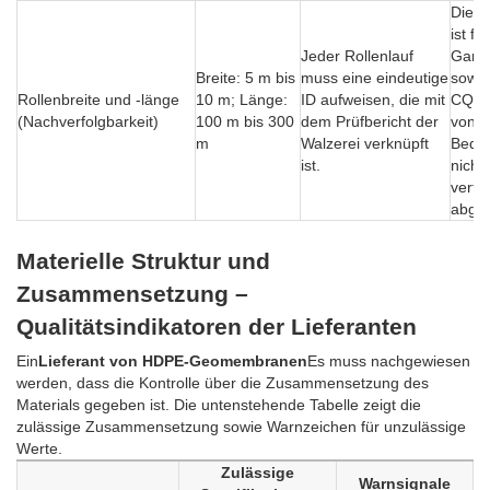
Die N
ist für
Jeder Rollenlauf
Garan
Breite: 5 m bis
muss eine eindeutige
sowie
Rollenbreite und -länge
10 m; Länge:
ID aufweisen, die mit
CQA-
(Nachverfolgbarkeit)
100 m bis 300
dem Prüfbericht der
von e
m
Walzerei verknüpft
Bedeu
ist.
nicht
verfü
abgel
Materielle Struktur und
Zusammensetzung –
Qualitätsindikatoren der Lieferanten
Ein
Lieferant von HDPE-Geomembranen
Es muss nachgewiesen
werden, dass die Kontrolle über die Zusammensetzung des
Materials gegeben ist. Die untenstehende Tabelle zeigt die
zulässige Zusammensetzung sowie Warnzeichen für unzulässige
Werte.
Zulässige
Warnsignale