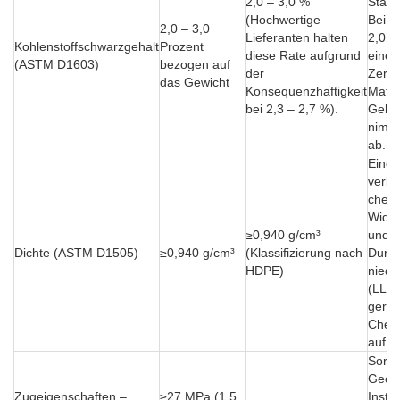
2,0 – 3,0 %
Stabil
(Hochwertige
Bei e
2,0 – 3,0
Lieferanten halten
2,0 %
Kohlenstoffschwarzgehalt
Prozent
diese Rate aufgrund
einer
(ASTM D1603)
bezogen auf
der
Zerse
das Gewicht
Konsequenzhaftigkeit
Mater
bei 2,3 – 2,7 %).
Gehal
nimmt
ab.
Eine 
verbe
chem
Wider
≥0,940 g/cm³
und v
Dichte (ASTM D1505)
≥0,940 g/cm³
(Klassifizierung nach
Durch
HDPE)
niedr
(LLDP
gerin
Chemi
auf.
Sorgt
Geom
Zugeigenschaften –
≥27 MPa (1,5
Insta