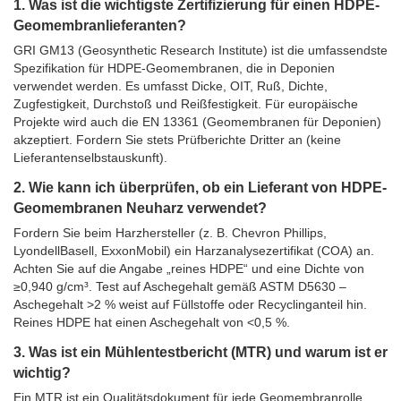
1. Was ist die wichtigste Zertifizierung für einen HDPE-
Geomembranlieferanten?
GRI GM13 (Geosynthetic Research Institute) ist die umfassendste
Spezifikation für HDPE-Geomembranen, die in Deponien
verwendet werden. Es umfasst Dicke, OIT, Ruß, Dichte,
Zugfestigkeit, Durchstoß und Reißfestigkeit. Für europäische
Projekte wird auch die EN 13361 (Geomembranen für Deponien)
akzeptiert. Fordern Sie stets Prüfberichte Dritter an (keine
Lieferantenselbstauskunft).
2. Wie kann ich überprüfen, ob ein Lieferant von HDPE-
Geomembranen Neuharz verwendet?
Fordern Sie beim Harzhersteller (z. B. Chevron Phillips,
LyondellBasell, ExxonMobil) ein Harzanalysezertifikat (COA) an.
Achten Sie auf die Angabe „reines HDPE“ und eine Dichte von
≥0,940 g/cm³. Test auf Aschegehalt gemäß ASTM D5630 –
Aschegehalt >2 % weist auf Füllstoffe oder Recyclinganteil hin.
Reines HDPE hat einen Aschegehalt von <0,5 %.
3. Was ist ein Mühlentestbericht (MTR) und warum ist er
wichtig?
Ein MTR ist ein Qualitätsdokument für jede Geomembranrolle,