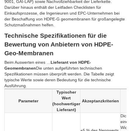
9001, GAI-LAP) sowie Nachvollziehbarkeit der Lieferkette.
Darüber hinaus enthält der Leitfaden Checklisten für
Einkaufsprozesse, die Ingenieuren und EPC-Unternehmen bei
der Beschaffung von HDPE-G geomembranen für großangelegte
Schutzmaßnahmen helfen.
Technische Spezifikationen für die
Bewertung von Anbietern von HDPE-
Geo-Membranen
Beim Auswerten eines …
Lieferant von HDPE-
Geomembranen
Die unten aufgeführten technischen
Spezifikationen müssen überprüft werden. Die Tabelle zeigt
typische Werte sowie deren Bedeutung für die technische
Ausführung.
Typischer
Wert
Parameter
Akzeptanzkriterien
(hochwertiger
Lieferant)
Dicke
eine 
Wider
±5 % des Nennwerts