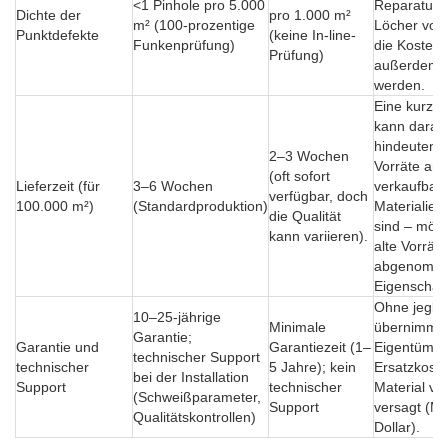
<1 Pinhole pro 5.000
Reparatur s
Dichte der
pro 1.000 m²
m² (100-prozentige
Löcher vor 
Punktdefekte
(keine In-line-
Funkenprüfung)
die Kosten
Prüfung)
außerdem 
werden.
Eine kurze L
kann darau
hindeuten,
2–3 Wochen
Vorräte an
(oft sofort
Lieferzeit (für
3–6 Wochen
verkaufbar
verfügbar, doch
100.000 m²)
(Standardproduktion)
Materialie
die Qualität
sind – mögl
kann variieren).
alte Vorräte
abgenomm
Eigenschaft
Ohne jegli
10–25-jährige
Minimale
übernimmt 
Garantie;
Garantie und
Garantiezeit (1–
Eigentümer 
technischer Support
technischer
5 Jahre); kein
Ersatzkoste
bei der Installation
Support
technischer
Material vor
(Schweißparameter,
Support
versagt (Mi
Qualitätskontrollen)
Dollar).