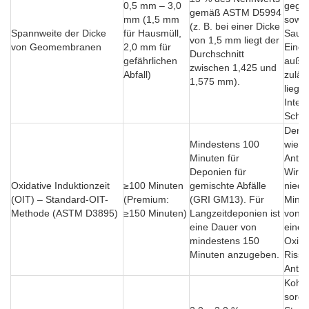
0,5 mm – 3,0
gegen
gemäß ASTM D5994
mm (1,5 mm
sowie
(z. B. bei einer Dicke
Spannweite der Dicke
für Hausmüll,
Sauer
von 1,5 mm liegt der
von Geomembranen
2,0 mm für
Eine 
Durchschnitt
gefährlichen
außer
zwischen 1,425 und
Abfall)
zuläs
1,575 mm).
liegt,
Integr
Schut
Der O
Mindestens 100
wie l
Minuten für
Antio
Deponien für
Wirku
Oxidative Induktionzeit
≥100 Minuten
gemischte Abfälle
niedr
(OIT) – Standard-OIT-
(Premium:
(GRI GM13). Für
Minut
Methode (ASTM D3895)
≥150 Minuten)
Langzeitdeponien ist
von 2
eine Dauer von
einer
mindestens 150
Oxida
Minuten anzugeben.
Riss 
Antio
Kohle
sorgt