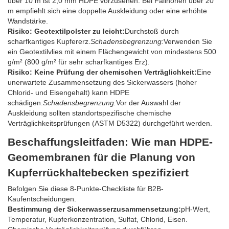
über 10 m ist 2,0 mm HDPE vorzusehen. Bei Fallhöhen über 20
m empfiehlt sich eine doppelte Auskleidung oder eine erhöhte
Wandstärke.
Risiko: Geotextilpolster zu leicht:
Durchstoß durch
scharfkantiges Kupfererz.
Schadensbegrenzung:
Verwenden Sie
ein Geotextilvlies mit einem Flächengewicht von mindestens 500
g/m² (800 g/m² für sehr scharfkantiges Erz).
Risiko: Keine Prüfung der chemischen Verträglichkeit:
Eine
unerwartete Zusammensetzung des Sickerwassers (hoher
Chlorid- und Eisengehalt) kann HDPE
schädigen.
Schadensbegrenzung:
Vor der Auswahl der
Auskleidung sollten standortspezifische chemische
Verträglichkeitsprüfungen (ASTM D5322) durchgeführt werden.
Beschaffungsleitfaden: Wie man HDPE-
Geomembranen für die Planung von
Kupferrückhaltebecken spezifiziert
Befolgen Sie diese 8-Punkte-Checkliste für B2B-
Kaufentscheidungen.
Bestimmung der Sickerwasserzusammensetzung:
pH-Wert,
Temperatur, Kupferkonzentration, Sulfat, Chlorid, Eisen.