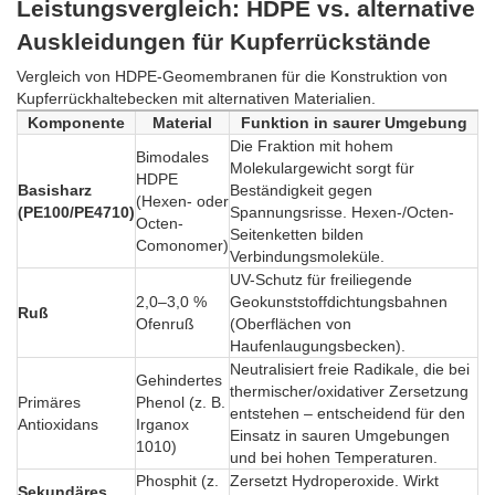
Leistungsvergleich: HDPE vs. alternative
Auskleidungen für Kupferrückstände
Vergleich von HDPE-Geomembranen für die Konstruktion von
Kupferrückhaltebecken mit alternativen Materialien.
Komponente
Material
Funktion in saurer Umgebung
Die Fraktion mit hohem
Bimodales
Molekulargewicht sorgt für
HDPE
Basisharz
Beständigkeit gegen
(Hexen- oder
(PE100/PE4710)
Spannungsrisse. Hexen-/Octen-
Octen-
Seitenketten bilden
Comonomer)
Verbindungsmoleküle.
UV-Schutz für freiliegende
2,0–3,0 %
Geokunststoffdichtungsbahnen
Ruß
Ofenruß
(Oberflächen von
Haufenlaugungsbecken).
Neutralisiert freie Radikale, die bei
Gehindertes
thermischer/oxidativer Zersetzung
Primäres
Phenol (z. B.
entstehen – entscheidend für den
Antioxidans
Irganox
Einsatz in sauren Umgebungen
1010)
und bei hohen Temperaturen.
Phosphit (z.
Zersetzt Hydroperoxide. Wirkt
Sekundäres