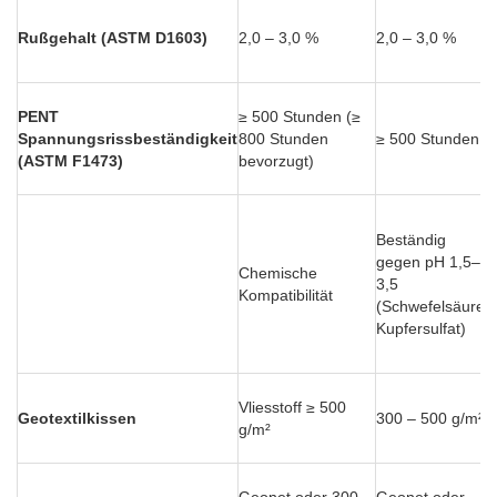
Rußgehalt (ASTM D1603)
2,0 – 3,0 %
2,0 – 3,0 %
PENT
≥ 500 Stunden (≥
Spannungsrissbeständigkeit
800 Stunden
≥ 500 Stunden
(ASTM F1473)
bevorzugt)
Beständig
gegen pH 1,5–
Chemische
3,5
Kompatibilität
(Schwefelsäure,
Kupfersulfat)
Vliesstoff ≥ 500
(
Geotextilkissen
300 – 500 g/m²
g/m²