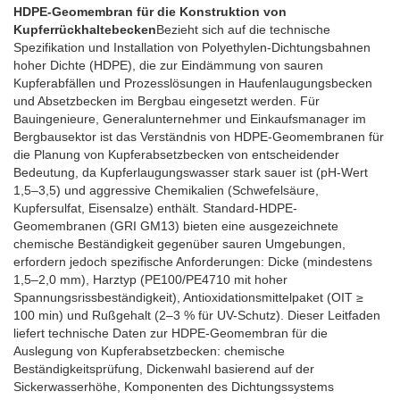
HDPE-Geomembran für die Konstruktion von
Kupferrückhaltebecken
Bezieht sich auf die technische
Spezifikation und Installation von Polyethylen-Dichtungsbahnen
hoher Dichte (HDPE), die zur Eindämmung von sauren
Kupferabfällen und Prozesslösungen in Haufenlaugungsbecken
und Absetzbecken im Bergbau eingesetzt werden. Für
Bauingenieure, Generalunternehmer und Einkaufsmanager im
Bergbausektor ist das Verständnis von HDPE-Geomembranen für
die Planung von Kupferabsetzbecken von entscheidender
Bedeutung, da Kupferlaugungswasser stark sauer ist (pH-Wert
1,5–3,5) und aggressive Chemikalien (Schwefelsäure,
Kupfersulfat, Eisensalze) enthält. Standard-HDPE-
Geomembranen (GRI GM13) bieten eine ausgezeichnete
chemische Beständigkeit gegenüber sauren Umgebungen,
erfordern jedoch spezifische Anforderungen: Dicke (mindestens
1,5–2,0 mm), Harztyp (PE100/PE4710 mit hoher
Spannungsrissbeständigkeit), Antioxidationsmittelpaket (OIT ≥
100 min) und Rußgehalt (2–3 % für UV-Schutz). Dieser Leitfaden
liefert technische Daten zur HDPE-Geomembran für die
Auslegung von Kupferabsetzbecken: chemische
Beständigkeitsprüfung, Dickenwahl basierend auf der
Sickerwasserhöhe, Komponenten des Dichtungssystems