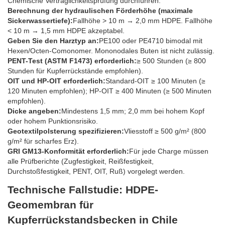
Chemische Verträglichkeitsprüfung durchführen.
Berechnung der hydraulischen Förderhöhe (maximale
Sickerwassertiefe):
Fallhöhe > 10 m → 2,0 mm HDPE. Fallhöhe
< 10 m → 1,5 mm HDPE akzeptabel.
Geben Sie den Harztyp an:
PE100 oder PE4710 bimodal mit
Hexen/Octen-Comonomer. Mononodales Buten ist nicht zulässig.
PENT-Test (ASTM F1473) erforderlich:
≥ 500 Stunden (≥ 800
Stunden für Kupferrückstände empfohlen).
OIT und HP-OIT erforderlich:
Standard-OIT ≥ 100 Minuten (≥
120 Minuten empfohlen); HP-OIT ≥ 400 Minuten (≥ 500 Minuten
empfohlen).
Dicke angeben:
Mindestens 1,5 mm; 2,0 mm bei hohem Kopf
oder hohem Punktionsrisiko.
Geotextilpolsterung spezifizieren:
Vliesstoff ≥ 500 g/m² (800
g/m² für scharfes Erz).
GRI GM13-Konformität erforderlich:
Für jede Charge müssen
alle Prüfberichte (Zugfestigkeit, Reißfestigkeit,
Durchstoßfestigkeit, PENT, OIT, Ruß) vorgelegt werden.
Technische Fallstudie: HDPE-
Geomembran für
Kupferrückstandsbecken in Chile