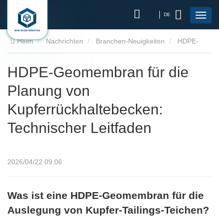
DE
Heim
Nachrichten
Branchen-Neuigkeiten
HDPE-
Geomembran für die Planung von Kupferrückhaltebecken:
HDPE-Geomembran für die
Planung von
Technischer Leitfaden
Kupferrückhaltebecken:
Technischer Leitfaden
2026/04/22 09:06
Was ist eine HDPE-Geomembran für die
Auslegung von Kupfer-Tailings-Teichen?