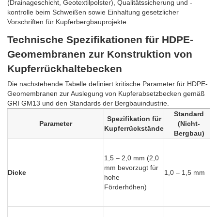
(Drainageschicht, Geotextilpolster), Qualitätssicherung und -
kontrolle beim Schweißen sowie Einhaltung gesetzlicher
Vorschriften für Kupferbergbauprojekte.
Technische Spezifikationen für HDPE-
Geomembranen zur Konstruktion von
Kupferrückhaltebecken
Die nachstehende Tabelle definiert kritische Parameter für HDPE-
Geomembranen zur Auslegung von Kupferabsetzbecken gemäß
GRI GM13 und den Standards der Bergbauindustrie.
Standard
Spezifikation für
Parameter
(Nicht-
Kupferrückstände
Bergbau)
1,5 – 2,0 mm (2,0
mm bevorzugt für
Dicke
1,0 – 1,5 mm
hohe
Förderhöhen)
e