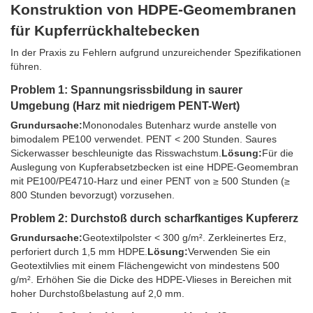
Konstruktion von HDPE-Geomembranen
für Kupferrückhaltebecken
In der Praxis zu Fehlern aufgrund unzureichender Spezifikationen
führen.
Problem 1: Spannungsrissbildung in saurer
Umgebung (Harz mit niedrigem PENT-Wert)
Grundursache:
Mononodales Butenharz wurde anstelle von
bimodalem PE100 verwendet. PENT < 200 Stunden. Saures
Sickerwasser beschleunigte das Risswachstum.
Lösung:
Für die
Auslegung von Kupferabsetzbecken ist eine HDPE-Geomembran
mit PE100/PE4710-Harz und einer PENT von ≥ 500 Stunden (≥
800 Stunden bevorzugt) vorzusehen.
Problem 2: Durchstoß durch scharfkantiges Kupfererz
Grundursache:
Geotextilpolster < 300 g/m². Zerkleinertes Erz,
perforiert durch 1,5 mm HDPE.
Lösung:
Verwenden Sie ein
Geotextilvlies mit einem Flächengewicht von mindestens 500
g/m². Erhöhen Sie die Dicke des HDPE-Vlieses in Bereichen mit
hoher Durchstoßbelastung auf 2,0 mm.