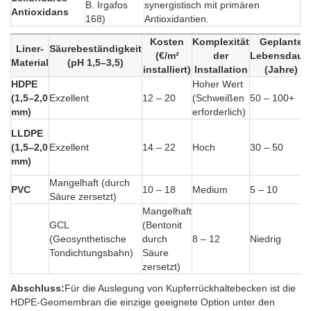
B. Irgafos
synergistisch mit primären
Antioxidans
168)
Antioxidantien.
Kosten
Komplexität
Geplante
Liner-
Säurebeständigkeit
(€/m²
der
Lebensdaue
Material
(pH 1,5–3,5)
installiert)
Installation
(Jahre)
HDPE
Hoher Wert
(1,5–2,0
Exzellent
12 – 20
(Schweißen
50 – 100+
mm)
erforderlich)
LLDPE
(1,5–2,0
Exzellent
14 – 22
Hoch
30 – 50
mm)
Mangelhaft (durch
PVC
10 – 18
Medium
5 – 10
Säure zersetzt)
Mangelhaft
GCL
(Bentonit
(Geosynthetische
durch
8 – 12
Niedrig
Tondichtungsbahn)
Säure
zersetzt)
Abschluss:
Für die Auslegung von Kupferrückhaltebecken ist die
HDPE-Geomembran die einzige geeignete Option unter den