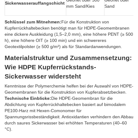
Geonet oder 300
Geonet oder
Sickerwasserauffangschicht
mm Sand/Kies
Sand
Schlüssel zum Mitnehmen:
Für die Konstruktion von
Kupferrückhaltebecken benötigt man für HDPE-Geomembranen
eine dickere Auskleidung (1,5–2,0 mm), eine höhere PENT (≥ 500
h), eine höhere OIT (≥ 100 min) und ein schwereres
Geotextilpolster (≥ 500 g/m²) als für Standardanwendungen.
Materialstruktur und Zusammensetzung:
Wie HDPE Kupferrückstands-
Sickerwasser widersteht
Kenntnisse der Polymerchemie helfen bei der Auswahl von HDPE-
Geomembranen für die Konstruktion von Kupferabsetzbecken.
Technische Einblicke:
Die HDPE-Geomembran für die
Abdichtung von Kupferrückhaltebecken basiert auf bimodalem
PE100-Harz mit Hexen-Comonomer für
Spannungsrissbeständigkeit. Antioxidantien verhindern den Abbau
durch saures Sickerwasser bei erhöhten Temperaturen (40–60
°C).