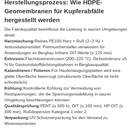
Herstellungsprozess: Wie HDPE-
Geomembranen für Kupferabfälle
hergestellt werden
Die Fabrikqualität beeinflusst die Leistung in sauren Umgebungen
direkt.
Harzmischung:
Reines PE100-Harz + Ruß (2–3 %) +
Antioxidationsmittel. Premiumhersteller verwenden für
Anwendungen im Bergbau höhere OIT-Werte (≥ 120 min).
Extrusion:
Flachdüsenextrusion (200–220 °C). Dickentoleranz ±5
% für Geokunststoffdichtungsbahnen in Bergbauqualität.
Kalandrieren / Polieren:
Für Haufenlaugungsplatten wird eine
glatte Oberfläche bevorzugt (strukturierte Oberfläche ist nicht
erforderlich).
Kühlung:
Kontrollierte Kühlung zur Vermeidung von
Restspannungen, die die Spannungsrissbildung in saurer
Umgebung beschleunigen könnten.
Qualitätsprüfung:
PENT (≥ 500 h), OIT (≥ 100 min), HP-OIT (≥
400 min), Rußdispersion Kategorie 1 oder 2.
Verpackung:
UV-Schutzverpackung für den Versand zu
Minenstandorten.