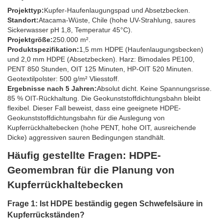
Projekttyp:
Kupfer-Haufenlaugungspad und Absetzbecken.
Standort:
Atacama-Wüste, Chile (hohe UV-Strahlung, saures
Sickerwasser pH 1,8, Temperatur 45°C).
Projektgröße:
250.000 m².
Produktspezifikation:
1,5 mm HDPE (Haufenlaugungsbecken)
und 2,0 mm HDPE (Absetzbecken). Harz: Bimodales PE100,
PENT 850 Stunden, OIT 125 Minuten, HP-OIT 520 Minuten.
Geotextilpolster: 500 g/m² Vliesstoff.
Ergebnisse nach 5 Jahren:
Absolut dicht. Keine Spannungsrisse.
85 % OIT-Rückhaltung. Die Geokunststoffdichtungsbahn bleibt
flexibel. Dieser Fall beweist, dass eine geeignete HDPE-
Geokunststoffdichtungsbahn für die Auslegung von
Kupferrückhaltebecken (hohe PENT, hohe OIT, ausreichende
Dicke) aggressiven sauren Bedingungen standhält.
Häufig gestellte Fragen: HDPE-
Geomembran für die Planung von
Kupferrückhaltebecken
Frage 1: Ist HDPE beständig gegen Schwefelsäure in
Kupferrückständen?