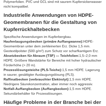
Polymerfolien. PVC und GCL sind mit saurem Kupfersickerwasser
nicht kompatibel.
Industrielle Anwendungen von HDPE-
Geomembranen für die Gestaltung von
Kupferrückhaltebecken
Spezifische Anwendungen im Kupferbergbau.
Haufenlaugungsbecken (primäre Auffangwanne):
HDPE-
Geomembran unter dem zerkleinerten Erz. Dicke 1,5 mm.
Geotextilpolster (500 g/m²) zum Schutz vor scharfkantigem Erz.
Absetzbecken für Abraum (TSF) — Teichfolien:
1,5–2,0 mm
HDPE. Größere Wandstärke für Bereiche mit hoher hydraulischer
Förderhöhe (> 20 m).
Prozesslösungsteiche (PLS-Teiche):
1,5 mm HDPE. Lagerung
in saurer, gesättigter Auslaugungslösung (PLS).
Raffinatbecken (verbrauchter Elektrolyt):
1,5 mm HDPE.
Niedrigere Säurekonzentration, aber immer noch aggressiv.
Notfall-Auffangbecken (Auffangbecken):
1,5 mm HDPE.
Sekundärbehälter für Prozesslösungen.
Häufige Probleme in der Branche bei der