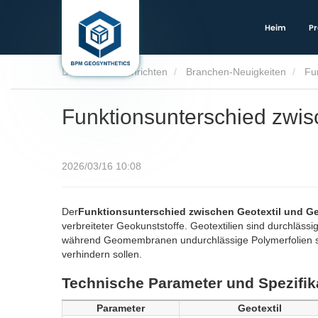
Heim
Pr
Heim
Nachrichten
Branchen-Neuigkeiten
Fu
Funktionsunterschied zwi
2026/03/16 10:08
Der
Funktionsunterschied zwischen Geotextil und 
verbreiteter Geokunststoffe. Geotextilien sind durchläss
während Geomembranen undurchlässige Polymerfolien si
verhindern sollen.
Technische Parameter und Spezifik
Parameter
Geotextil