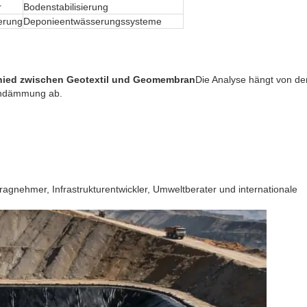
r
Bodenstabilisierung
erung
Deponieentwässerungssysteme
hied zwischen Geotextil und Geomembran
Die Analyse hängt von de
Eindämmung ab.
agnehmer, Infrastrukturentwickler, Umweltberater und internationale