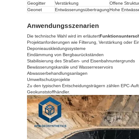
Geogitter
Verstärkung
Offene Struktu
Geonet
Entwässerungsübertragung
Hohe Entwäss
Anwendungsszenarien
Die technische Wahl wird im erläutert
Funktionsuntersc
Projektanforderungen wie Filterung, Verstärkung oder 
Deponieauskleidungssysteme
Eindämmung von Bergbaurückständen
Stabilisierung des Straßen- und Eisenbahnuntergrunds
Bewässerungskanäle und Wasserreservoirs
Abwasserbehandlungsanlagen
Umweltschutzprojekte
Zu den typischen Entscheidungsträgern zählen EPC-Auftr
Geokunststoffhändler.