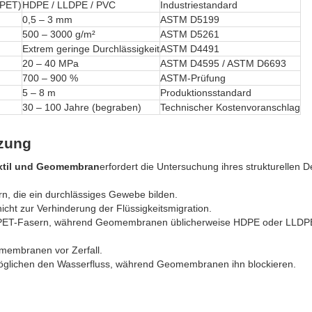
(PET)
HDPE / LLDPE / PVC
Industriestandard
0,5 – 3 mm
ASTM D5199
500 – 3000 g/m²
ASTM D5261
Extrem geringe Durchlässigkeit
ASTM D4491
20 – 40 MPa
ASTM D4595 / ASTM D6693
700 – 900 %
ASTM-Prüfung
5 – 8 m
Produktionsstandard
30 – 100 Jahre (begraben)
Technischer Kostenvoranschlag
zung
xtil und Geomembran
erfordert die Untersuchung ihres strukturellen D
n, die ein durchlässiges Gewebe bilden.
cht zur Verhinderung der Flüssigkeitsmigration.
r PET-Fasern, während Geomembranen üblicherweise HDPE oder LLDP
membranen vor Zerfall.
möglichen den Wasserfluss, während Geomembranen ihn blockieren.