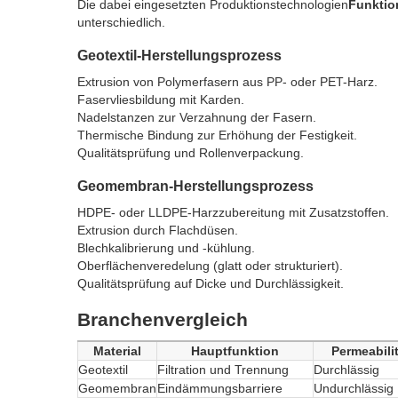
Die dabei eingesetzten Produktionstechnologien
Funktio
unterschiedlich.
Geotextil-Herstellungsprozess
Extrusion von Polymerfasern aus PP- oder PET-Harz.
Faservliesbildung mit Karden.
Nadelstanzen zur Verzahnung der Fasern.
Thermische Bindung zur Erhöhung der Festigkeit.
Qualitätsprüfung und Rollenverpackung.
Geomembran-Herstellungsprozess
HDPE- oder LLDPE-Harzzubereitung mit Zusatzstoffen.
Extrusion durch Flachdüsen.
Blechkalibrierung und -kühlung.
Oberflächenveredelung (glatt oder strukturiert).
Qualitätsprüfung auf Dicke und Durchlässigkeit.
Branchenvergleich
Material
Hauptfunktion
Permeabilit
Geotextil
Filtration und Trennung
Durchlässig
Geomembran
Eindämmungsbarriere
Undurchlässig