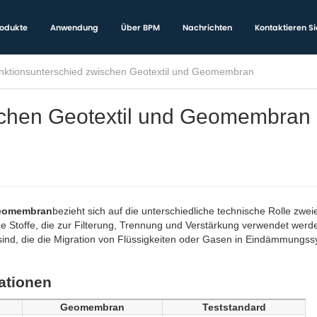
odukte
Anwendung
Über BPM
Nachrichten
Kontaktieren Si
nktionsunterschied zwischen Geotextil und Geomembran
schen Geotextil und Geomembran
Geomembran
bezieht sich auf die unterschiedliche technische Rolle zweie
ige Stoffe, die zur Filterung, Trennung und Verstärkung verwendet werd
nd, die die Migration von Flüssigkeiten oder Gasen in Eindämmungs
ationen
Geomembran
Teststandard