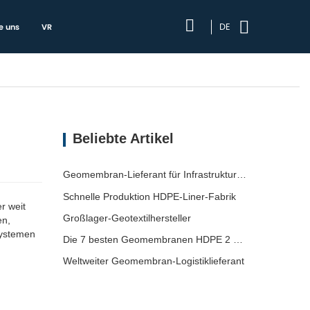
DE
e uns
VR
Beliebte Artikel
Geomembran-Lieferant für Infrastrukturentwickler
Schnelle Produktion HDPE-Liner-Fabrik
r weit
Großlager-Geotextilhersteller
en,
systemen
Die 7 besten Geomembranen HDPE 2 mm Liste
Weltweiter Geomembran-Logistiklieferant