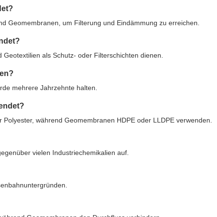
det?
n und Geomembranen, um Filterung und Eindämmung zu erreichen.
endet?
eotextilien als Schutz- oder Filterschichten dienen.
ien?
rde mehrere Jahrzehnte halten.
wendet?
oder Polyester, während Geomembranen HDPE oder LLDPE verwenden.
enüber vielen Industriechemikalien auf.
Eisenbahnuntergründen.