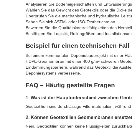
Analysieren Sie Bodeneigenschaften und Entwässerung
Wählen Sie das Gewicht des Geotextils oder die Dicke
Überprüfen Sie die mechanische und hydraulische Leistu
Sehen Sie sich ASTM- oder ISO-Testberichte an.
Bewerten Sie die Qualitätskontrollfähigkeiten des Herstell
Bestätigen Sie Logistik, Rollengrößen und Installationsa
Beispiel für einen technischen Fall
Bei einem kommunalen Deponiebauprojekt mit einer Flä
HDPE-Geomembran mit einer 400 g/m² schweren Geotextil
Eindämmungsbarriere, während das Geotextil die Ausklei
Deponiesystems verbesserte.
FAQ – Häufig gestellte Fragen
1. Was ist der Hauptunterschied zwischen Geo
Geotextilien sind durchlässige Filtermaterialien, währ
2. Können Geotextilien Geomembranen ersetze
Nein. Geotextilien können keine Flüssigkeiten zurückhalte