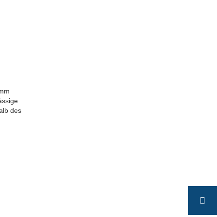
 mm
ässige
alb des