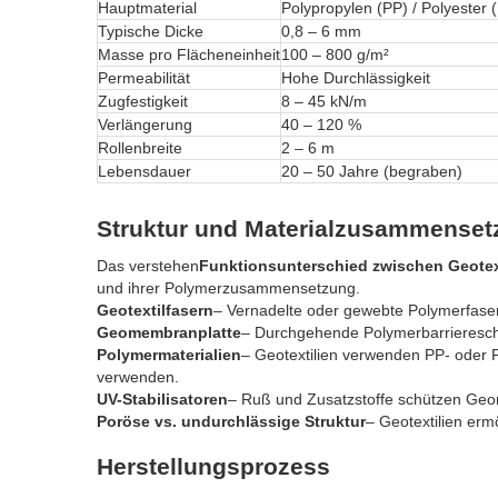
Hauptmaterial
Polypropylen (PP) / Polyester 
Typische Dicke
0,8 – 6 mm
Masse pro Flächeneinheit
100 – 800 g/m²
Permeabilität
Hohe Durchlässigkeit
Zugfestigkeit
8 – 45 kN/m
Verlängerung
40 – 120 %
Rollenbreite
2 – 6 m
Lebensdauer
20 – 50 Jahre (begraben)
Struktur und Materialzusammenset
Das verstehen
Funktionsunterschied zwischen Geote
und ihrer Polymerzusammensetzung.
Geotextilfasern
– Vernadelte oder gewebte Polymerfaser
Geomembranplatte
– Durchgehende Polymerbarriereschi
Polymermaterialien
– Geotextilien verwenden PP- ode
verwenden.
UV-Stabilisatoren
– Ruß und Zusatzstoffe schützen Geo
Poröse vs. undurchlässige Struktur
– Geotextilien er
Herstellungsprozess