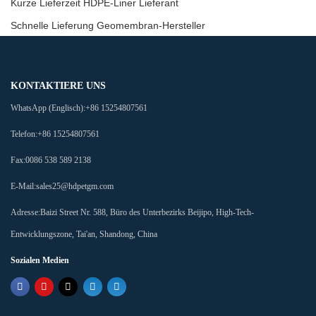
Kurze Lieferzeit HDPE-Liner Lieferant
Schnelle Lieferung Geomembran-Hersteller
KONTAKTIERE UNS
WhatsApp (Englisch):
+86 15254807561
Telefon:
+86 15254807561
Fax:
0086 538 589 2138
E-Mail:
sales25@hdpetgm.com
Adresse:
Baizi Street Nr. 588, Büro des Unterbezirks Beijipo, High-Tech-
Entwicklungszone, Tai'an, Shandong, China
Sozialen Medien