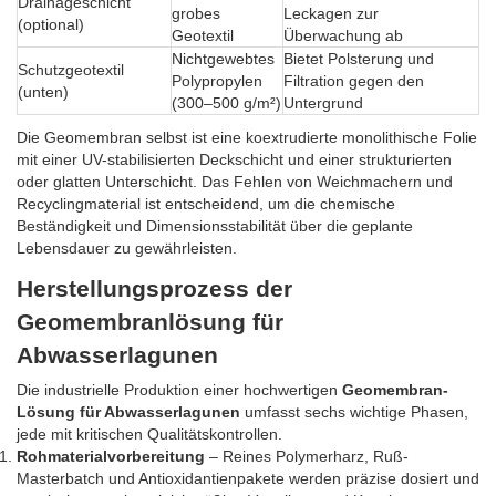
Drainageschicht
grobes
Leckagen zur
(optional)
Geotextil
Überwachung ab
Nichtgewebtes
Bietet Polsterung und
Schutzgeotextil
Polypropylen
Filtration gegen den
(unten)
(300–500 g/m²)
Untergrund
Die Geomembran selbst ist eine koextrudierte monolithische Folie
mit einer UV-stabilisierten Deckschicht und einer strukturierten
oder glatten Unterschicht. Das Fehlen von Weichmachern und
Recyclingmaterial ist entscheidend, um die chemische
Beständigkeit und Dimensionsstabilität über die geplante
Lebensdauer zu gewährleisten.
Herstellungsprozess der
Geomembranlösung für
Abwasserlagunen
Die industrielle Produktion einer hochwertigen
Geomembran-
Lösung für Abwasserlagunen
umfasst sechs wichtige Phasen,
jede mit kritischen Qualitätskontrollen.
Rohmaterialvorbereitung
– Reines Polymerharz, Ruß-
Masterbatch und Antioxidantienpakete werden präzise dosiert und