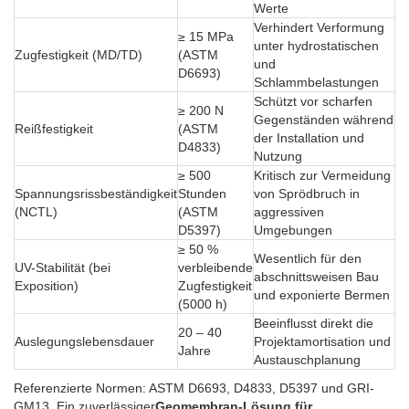
Werte
Verhindert Verformung
≥ 15 MPa
unter hydrostatischen
Zugfestigkeit (MD/TD)
(ASTM
und
D6693)
Schlammbelastungen
Schützt vor scharfen
≥ 200 N
Gegenständen während
Reißfestigkeit
(ASTM
der Installation und
D4833)
Nutzung
≥ 500
Kritisch zur Vermeidung
Spannungsrissbeständigkeit
Stunden
von Sprödbruch in
(NCTL)
(ASTM
aggressiven
D5397)
Umgebungen
≥ 50 %
Wesentlich für den
UV-Stabilität (bei
verbleibende
abschnittsweisen Bau
Exposition)
Zugfestigkeit
und exponierte Bermen
(5000 h)
Beeinflusst direkt die
20 – 40
Auslegungslebensdauer
Projektamortisation und
Jahre
Austauschplanung
Referenzierte Normen: ASTM D6693, D4833, D5397 und GRI-
GM13. Ein zuverlässiger
Geomembran-Lösung für