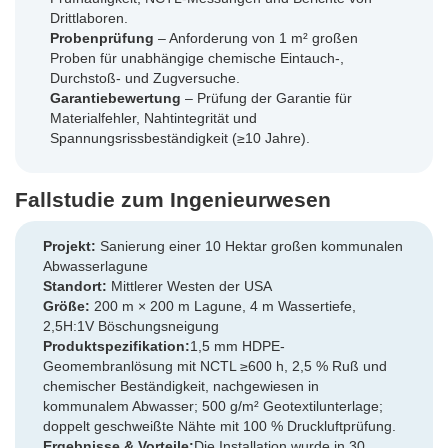
Drittlaboren.
Probenprüfung
– Anforderung von 1 m² großen
Proben für unabhängige chemische Eintauch-,
Durchstoß- und Zugversuche.
Garantiebewertung
– Prüfung der Garantie für
Materialfehler, Nahtintegrität und
Spannungsrissbeständigkeit (≥10 Jahre).
Fallstudie zum Ingenieurwesen
Projekt:
Sanierung einer 10 Hektar großen kommunalen
Abwasserlagune
Standort:
Mittlerer Westen der USA
Größe:
200 m × 200 m Lagune, 4 m Wassertiefe,
2,5H:1V Böschungsneigung
Produktspezifikation:
1,5 mm HDPE-
Geomembranlösung mit NCTL ≥600 h, 2,5 % Ruß und
chemischer Beständigkeit, nachgewiesen in
kommunalem Abwasser; 500 g/m² Geotextilunterlage;
doppelt geschweißte Nähte mit 100 % Druckluftprüfung.
Ergebnisse & Vorteile:
Die Installation wurde in 30