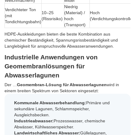
Weichmachern)
Mittel
Niedrig
Verdichteter Ton
10–25
(Material) /
Hoch
(mit
(Rissrisiko)
hoch
(Verdichtungskontrolle)
Tondichtungsbahn)
(Transport)
HDPE-Auskleidungen bieten die beste Kombination aus
chemischer Beständigkeit, Spannungsrissbeständigkeit und
Langlebigkeit für anspruchsvolle Abwasseranwendungen.
Industrielle Anwendungen von
Geomembranlösungen für
Abwasserlagunen
Der …
Geomembran-Lösung für Abwasserlagunen
wird in
einem breiten Spektrum von Sektoren eingesetzt:
Kommunale Abwasserbehandlung:
Primäre und
sekundäre Lagunen, Schlammspeicher,
Ausgleichsbecken.
Industrieabwasser:
Prozesswasser, chemische
Abwässer, Kühlwasserspeicher.
Landwirtschaftliches Abwasser:
Güllelagunen,