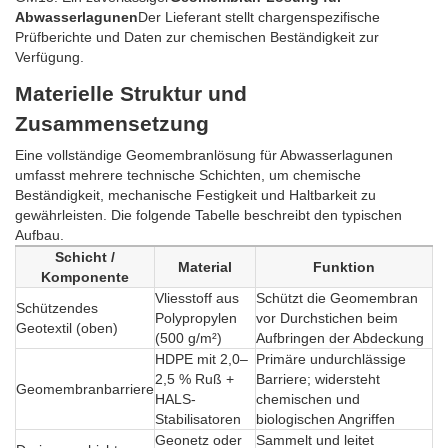
Abwasserlagunen
Der Lieferant stellt chargenspezifische
Prüfberichte und Daten zur chemischen Beständigkeit zur
Verfügung.
Materielle Struktur und
Zusammensetzung
Eine vollständige Geomembranlösung für Abwasserlagunen
umfasst mehrere technische Schichten, um chemische
Beständigkeit, mechanische Festigkeit und Haltbarkeit zu
gewährleisten. Die folgende Tabelle beschreibt den typischen
Aufbau.
Schicht /
Material
Funktion
Komponente
Vliesstoff aus
Schützt die Geomembran
Schützendes
Polypropylen
vor Durchstichen beim
Geotextil (oben)
(500 g/m²)
Aufbringen der Abdeckung
HDPE mit 2,0–
Primäre undurchlässige
2,5 % Ruß +
Barriere; widersteht
Geomembranbarriere
HALS-
chemischen und
Stabilisatoren
biologischen Angriffen
Geonetz oder
Sammelt und leitet