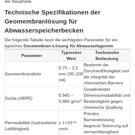
der Bauphase.
Technische Spezifikationen der
Geomembranlösung für
Abwasserspeicherbecken
Die folgende Tabelle fasst die wichtigsten Parameter für ein
typisches
Geomembran-Lösung für Abwasserlagunen
.
Typischer
Technische
Parameter
Wert
Bedeutung
Bestimmt die
0,75 – 2,5
Durchstoßfestigkeit und
Geomembrandicke
mm (30–100
die Integrität der
mil)
chemischen Barriere
Gewährleistet
0,940 –
Dimensionsstabilität und
Dichte (HDPE)
0,960 g/cm³
Beständigkeit gegen
chemische Quellung
Primäre
Barriereleistung;
Permeabilität (hydraulische
≤ 1×10⁻¹²
begrenzt Sickerung auf
Leitfähigkeit)
cm/s
vernachlässigbare