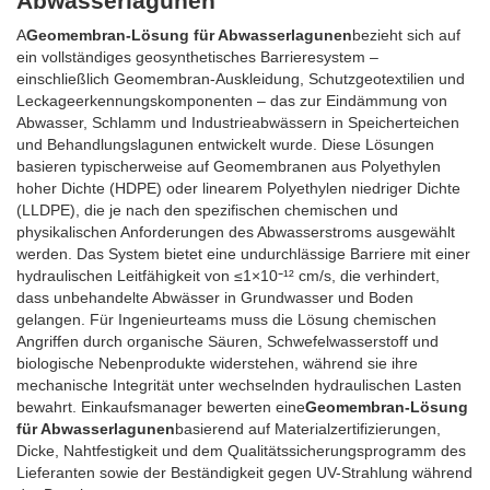
Abwasserlagunen
A
Geomembran-Lösung für Abwasserlagunen
bezieht sich auf
ein vollständiges geosynthetisches Barrieresystem –
einschließlich Geomembran-Auskleidung, Schutzgeotextilien und
Leckageerkennungskomponenten – das zur Eindämmung von
Abwasser, Schlamm und Industrieabwässern in Speicherteichen
und Behandlungslagunen entwickelt wurde. Diese Lösungen
basieren typischerweise auf Geomembranen aus Polyethylen
hoher Dichte (HDPE) oder linearem Polyethylen niedriger Dichte
(LLDPE), die je nach den spezifischen chemischen und
physikalischen Anforderungen des Abwasserstroms ausgewählt
werden. Das System bietet eine undurchlässige Barriere mit einer
hydraulischen Leitfähigkeit von ≤1×10⁻¹² cm/s, die verhindert,
dass unbehandelte Abwässer in Grundwasser und Boden
gelangen. Für Ingenieurteams muss die Lösung chemischen
Angriffen durch organische Säuren, Schwefelwasserstoff und
biologische Nebenprodukte widerstehen, während sie ihre
mechanische Integrität unter wechselnden hydraulischen Lasten
bewahrt. Einkaufsmanager bewerten eine
Geomembran-Lösung
für Abwasserlagunen
basierend auf Materialzertifizierungen,
Dicke, Nahtfestigkeit und dem Qualitätssicherungsprogramm des
Lieferanten sowie der Beständigkeit gegen UV-Strahlung während