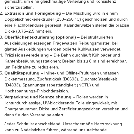
gemischt, um eine gleichmäßige Verteilung und Konsistenz
sicherzustellen.
Extrusion und Formgebung
– Die Mischung wird in einem
Doppelschneckenextruder (230–250 °C) geschmolzen und durch
eine Flachfoliendüse gepresst; Kalanderwalzen stellen die präzise
Dicke (0,75–2,5 mm) ein.
Oberflächentexturierung (optional)
– Bei strukturierten
Auskleidungen erzeugen Prägewalzen Reibungsmuster; bei
glatten Auskleidungen werden polierte Kühlwalzen verwendet.
Präzisionsveredelung
– Die Bahn durchläuft Kühlbäder und
Kantenbesäumungsstationen; Breiten bis zu 8 m sind erreichbar,
um Feldnähte zu reduzieren.
Qualitätsprüfung
– Inline- und Offline-Prüfungen umfassen
Dickenmessung, Zugfestigkeit (D6693), Durchstoßfestigkeit
(D4833), Spannungsrissbeständigkeit (NCTL) und
Hochspannungs-Pinlochdetektion.
Verpackung und Kennzeichnung
– Rollen werden in
lichtundurchlässige, UV-blockierende Folie eingewickelt, mit
Chargennummer, Dicke und Zertifizierungszeichen versehen und
dann für den Versand palettiert.
Jeder Schritt ist entscheidend: Unsachgemäße Harztrocknung
kann zu Nadelstichen führen, während unzureichende