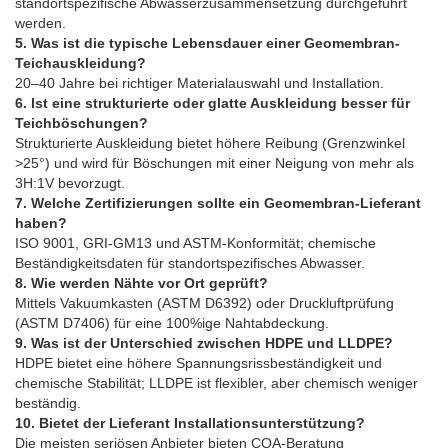
standortspezifische Abwasserzusammensetzung durchgeführt
werden.
5. Was ist die typische Lebensdauer einer Geomembran-
Teichauskleidung?
20–40 Jahre bei richtiger Materialauswahl und Installation.
6. Ist eine strukturierte oder glatte Auskleidung besser für
Teichböschungen?
Strukturierte Auskleidung bietet höhere Reibung (Grenzwinkel
>25°) und wird für Böschungen mit einer Neigung von mehr als
3H:1V bevorzugt.
7. Welche Zertifizierungen sollte ein Geomembran-Lieferant
haben?
ISO 9001, GRI-GM13 und ASTM-Konformität; chemische
Beständigkeitsdaten für standortspezifisches Abwasser.
8. Wie werden Nähte vor Ort geprüft?
Mittels Vakuumkasten (ASTM D6392) oder Druckluftprüfung
(ASTM D7406) für eine 100%ige Nahtabdeckung.
9. Was ist der Unterschied zwischen HDPE und LLDPE?
HDPE bietet eine höhere Spannungsrissbeständigkeit und
chemische Stabilität; LLDPE ist flexibler, aber chemisch weniger
beständig.
10. Bietet der Lieferant Installationsunterstützung?
Die meisten seriösen Anbieter bieten CQA-Beratung