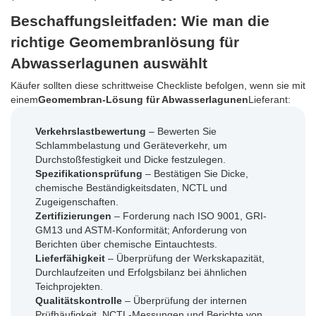
Beschaffungsleitfaden: Wie man die
richtige Geomembranlösung für
Abwasserlagunen auswählt
Käufer sollten diese schrittweise Checkliste befolgen, wenn sie mit
einem
Geomembran-Lösung für Abwasserlagunen
Lieferant:
Verkehrslastbewertung
– Bewerten Sie
Schlammbelastung und Geräteverkehr, um
Durchstoßfestigkeit und Dicke festzulegen.
Spezifikationsprüfung
– Bestätigen Sie Dicke,
chemische Beständigkeitsdaten, NCTL und
Zugeigenschaften.
Zertifizierungen
– Forderung nach ISO 9001, GRI-
GM13 und ASTM-Konformität; Anforderung von
Berichten über chemische Eintauchtests.
Lieferfähigkeit
– Überprüfung der Werkskapazität,
Durchlaufzeiten und Erfolgsbilanz bei ähnlichen
Teichprojekten.
Qualitätskontrolle
– Überprüfung der internen
Prüfhäufigkeit, NCTL-Messungen und Berichte von