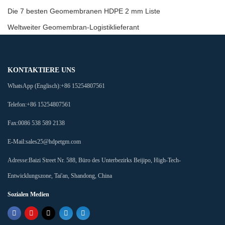
Die 7 besten Geomembranen HDPE 2 mm Liste
Weltweiter Geomembran-Logistiklieferant
KONTAKTIERE UNS
WhatsApp (Englisch):
+86 15254807561
Telefon:
+86 15254807561
Fax:
0086 538 589 2138
E-Mail:
sales25@hdpetgm.com
Adresse:
Baizi Street Nr. 588, Büro des Unterbezirks Beijipo, High-Tech-
Entwicklungszone, Tai'an, Shandong, China
Sozialen Medien