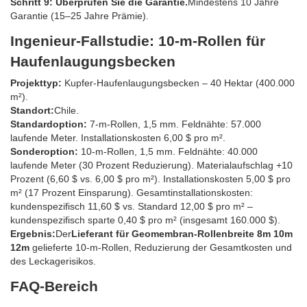
Schritt 9: Überprüfen Sie die Garantie.
Mindestens 10 Jahre
Garantie (15–25 Jahre Prämie).
Ingenieur-Fallstudie: 10-m-Rollen für
Haufenlaugungsbecken
Projekttyp:
Kupfer-Haufenlaugungsbecken – 40 Hektar (400.000
m²).
Standort:
Chile.
Standardoption:
7-m-Rollen, 1,5 mm. Feldnähte: 57.000
laufende Meter. Installationskosten 6,00 $ pro m².
Sonderoption:
10-m-Rollen, 1,5 mm. Feldnähte: 40.000
laufende Meter (30 Prozent Reduzierung). Materialaufschlag +10
Prozent (6,60 $ vs. 6,00 $ pro m²). Installationskosten 5,00 $ pro
m² (17 Prozent Einsparung). Gesamtinstallationskosten:
kundenspezifisch 11,60 $ vs. Standard 12,00 $ pro m² –
kundenspezifisch sparte 0,40 $ pro m² (insgesamt 160.000 $).
Ergebnis:
Der
Lieferant für Geomembran-Rollenbreite 8m 10m
12m
gelieferte 10-m-Rollen, Reduzierung der Gesamtkosten und
des Leckagerisikos.
FAQ-Bereich