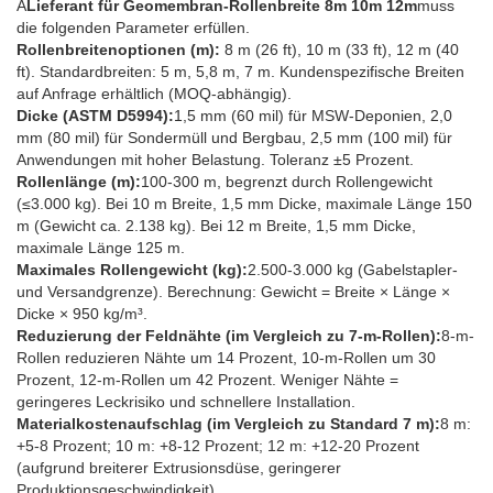
A
Lieferant für Geomembran-Rollenbreite 8m 10m 12m
muss
die folgenden Parameter erfüllen.
Rollenbreitenoptionen (m):
8 m (26 ft), 10 m (33 ft), 12 m (40
ft). Standardbreiten: 5 m, 5,8 m, 7 m. Kundenspezifische Breiten
auf Anfrage erhältlich (MOQ-abhängig).
Dicke (ASTM D5994):
1,5 mm (60 mil) für MSW-Deponien, 2,0
mm (80 mil) für Sondermüll und Bergbau, 2,5 mm (100 mil) für
Anwendungen mit hoher Belastung. Toleranz ±5 Prozent.
Rollenlänge (m):
100-300 m, begrenzt durch Rollengewicht
(≤3.000 kg). Bei 10 m Breite, 1,5 mm Dicke, maximale Länge 150
m (Gewicht ca. 2.138 kg). Bei 12 m Breite, 1,5 mm Dicke,
maximale Länge 125 m.
Maximales Rollengewicht (kg):
2.500-3.000 kg (Gabelstapler-
und Versandgrenze). Berechnung: Gewicht = Breite × Länge ×
Dicke × 950 kg/m³.
Reduzierung der Feldnähte (im Vergleich zu 7-m-Rollen):
8-m-
Rollen reduzieren Nähte um 14 Prozent, 10-m-Rollen um 30
Prozent, 12-m-Rollen um 42 Prozent. Weniger Nähte =
geringeres Leckrisiko und schnellere Installation.
Materialkostenaufschlag (im Vergleich zu Standard 7 m):
8 m:
+5-8 Prozent; 10 m: +8-12 Prozent; 12 m: +12-20 Prozent
(aufgrund breiterer Extrusionsdüse, geringerer
Produktionsgeschwindigkeit).