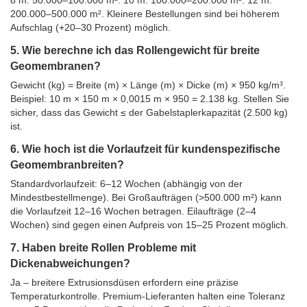
8 m: 50.000–100.000 m². 10 m: 100.000–200.000 m². 12 m:
200.000–500.000 m². Kleinere Bestellungen sind bei höherem
Aufschlag (+20–30 Prozent) möglich.
5. Wie berechne ich das Rollengewicht für breite
Geomembranen?
Gewicht (kg) = Breite (m) × Länge (m) × Dicke (m) × 950 kg/m³.
Beispiel: 10 m × 150 m × 0,0015 m × 950 = 2.138 kg. Stellen Sie
sicher, dass das Gewicht ≤ der Gabelstaplerkapazität (2.500 kg)
ist.
6. Wie hoch ist die Vorlaufzeit für kundenspezifische
Geomembranbreiten?
Standardvorlaufzeit: 6–12 Wochen (abhängig von der
Mindestbestellmenge). Bei Großaufträgen (>500.000 m²) kann
die Vorlaufzeit 12–16 Wochen betragen. Eilaufträge (2–4
Wochen) sind gegen einen Aufpreis von 15–25 Prozent möglich.
7. Haben breite Rollen Probleme mit
Dickenabweichungen?
Ja – breitere Extrusionsdüsen erfordern eine präzise
Temperaturkontrolle. Premium-Lieferanten halten eine Toleranz