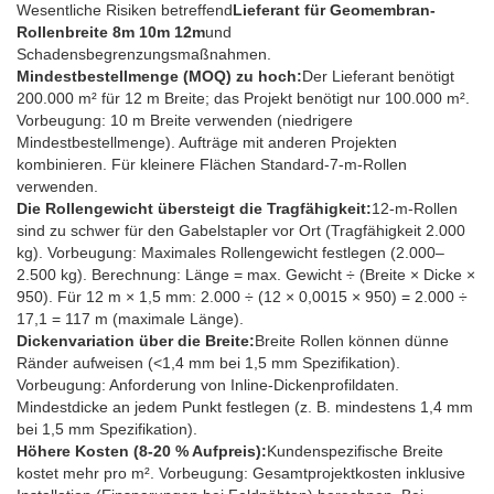
Wesentliche Risiken betreffend
Lieferant für Geomembran-
Rollenbreite 8m 10m 12m
und
Schadensbegrenzungsmaßnahmen.
Mindestbestellmenge (MOQ) zu hoch:
Der Lieferant benötigt
200.000 m² für 12 m Breite; das Projekt benötigt nur 100.000 m².
Vorbeugung: 10 m Breite verwenden (niedrigere
Mindestbestellmenge). Aufträge mit anderen Projekten
kombinieren. Für kleinere Flächen Standard-7-m-Rollen
verwenden.
Die Rollengewicht übersteigt die Tragfähigkeit:
12-m-Rollen
sind zu schwer für den Gabelstapler vor Ort (Tragfähigkeit 2.000
kg). Vorbeugung: Maximales Rollengewicht festlegen (2.000–
2.500 kg). Berechnung: Länge = max. Gewicht ÷ (Breite × Dicke ×
950). Für 12 m × 1,5 mm: 2.000 ÷ (12 × 0,0015 × 950) = 2.000 ÷
17,1 = 117 m (maximale Länge).
Dickenvariation über die Breite:
Breite Rollen können dünne
Ränder aufweisen (<1,4 mm bei 1,5 mm Spezifikation).
Vorbeugung: Anforderung von Inline-Dickenprofildaten.
Mindestdicke an jedem Punkt festlegen (z. B. mindestens 1,4 mm
bei 1,5 mm Spezifikation).
Höhere Kosten (8-20 % Aufpreis):
Kundenspezifische Breite
kostet mehr pro m². Vorbeugung: Gesamtprojektkosten inklusive