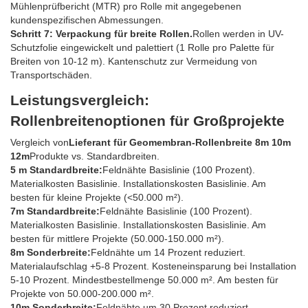
Mühlenprüfbericht (MTR) pro Rolle mit angegebenen
kundenspezifischen Abmessungen.
Schritt 7: Verpackung für breite Rollen.
Rollen werden in UV-
Schutzfolie eingewickelt und palettiert (1 Rolle pro Palette für
Breiten von 10-12 m). Kantenschutz zur Vermeidung von
Transportschäden.
Leistungsvergleich:
Rollenbreitenoptionen für Großprojekte
Vergleich von
Lieferant für Geomembran-Rollenbreite 8m 10m
12m
Produkte vs. Standardbreiten.
5 m Standardbreite:
Feldnähte Basislinie (100 Prozent).
Materialkosten Basislinie. Installationskosten Basislinie. Am
besten für kleine Projekte (<50.000 m²).
7m Standardbreite:
Feldnähte Basislinie (100 Prozent).
Materialkosten Basislinie. Installationskosten Basislinie. Am
besten für mittlere Projekte (50.000-150.000 m²).
8m Sonderbreite:
Feldnähte um 14 Prozent reduziert.
Materialaufschlag +5-8 Prozent. Kosteneinsparung bei Installation
5-10 Prozent. Mindestbestellmenge 50.000 m². Am besten für
Projekte von 50.000-200.000 m².
10m Sonderbreite:
Feldnähte um 30 Prozent reduziert.