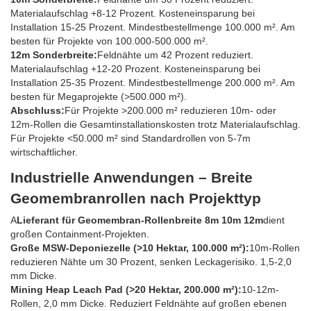
Materialaufschlag +8-12 Prozent. Kosteneinsparung bei
Installation 15-25 Prozent. Mindestbestellmenge 100.000 m². Am
besten für Projekte von 100.000-500.000 m².
12m Sonderbreite:
Feldnähte um 42 Prozent reduziert.
Materialaufschlag +12-20 Prozent. Kosteneinsparung bei
Installation 25-35 Prozent. Mindestbestellmenge 200.000 m². Am
besten für Megaprojekte (>500.000 m²).
Abschluss:
Für Projekte >200.000 m² reduzieren 10m- oder
12m-Rollen die Gesamtinstallationskosten trotz Materialaufschlag.
Für Projekte <50.000 m² sind Standardrollen von 5-7m
wirtschaftlicher.
Industrielle Anwendungen – Breite
Geomembranrollen nach Projekttyp
A
Lieferant für Geomembran-Rollenbreite 8m 10m 12m
dient
großen Containment-Projekten.
Große MSW-Deponiezelle (>10 Hektar, 100.000 m²):
10m-Rollen
reduzieren Nähte um 30 Prozent, senken Leckagerisiko. 1,5-2,0
mm Dicke.
Mining Heap Leach Pad (>20 Hektar, 200.000 m²):
10-12m-
Rollen, 2,0 mm Dicke. Reduziert Feldnähte auf großen ebenen