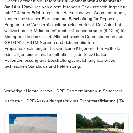
Dieser Leitfaden auf
Lieferant für Geomembran-Rollenbreite
8m 10m 12m
wurde von einem leitenden Geokunststoff-Ingenieur
mit 27 Jahren Erfahrung in der Herstellung von Geomembranen,
kundenspezifischer Extrusion und Beschaffung für Deponie-,
Bergbau- und Wasserrückhalteprojekte verfasst. Der Autor hat
weltweit über 5 Millionen m² breiter Geomembranen (8-12 m) für
Megaprojekte spezifiziert. Alle technischen Daten stammen aus
GRI GM13, ASTM-Normen und dokumentierten
Projektaufzeichnungen. Es sind keine KI-generierten Fülltexte
oder allgemeinen Inhalte enthalten – jede Spezifikation,
Rollenabmessung und Beschaffungsempfehlung basiert auf
technischen Standards und Feldleistung.
Vorherige : Hersteller von HDPE-Geomembranen in Sondergröße | Technischer Leitfaden
Nächste : HDPE-Auskleidungsfabrik mit Exportzertifizierung | Technischer Leitfaden