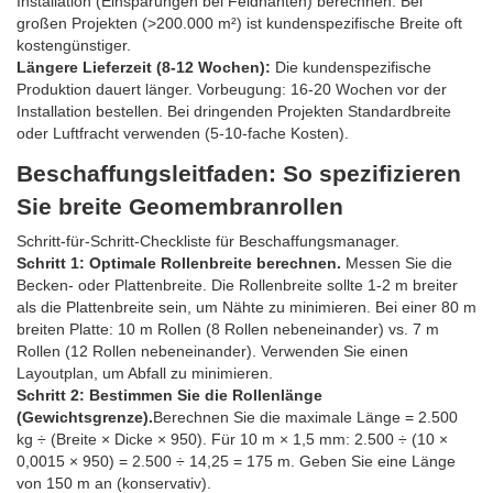
Installation (Einsparungen bei Feldnähten) berechnen. Bei
großen Projekten (>200.000 m²) ist kundenspezifische Breite oft
kostengünstiger.
Längere Lieferzeit (8-12 Wochen):
Die kundenspezifische
Produktion dauert länger. Vorbeugung: 16-20 Wochen vor der
Installation bestellen. Bei dringenden Projekten Standardbreite
oder Luftfracht verwenden (5-10-fache Kosten).
Beschaffungsleitfaden: So spezifizieren
Sie breite Geomembranrollen
Schritt-für-Schritt-Checkliste für Beschaffungsmanager.
Schritt 1: Optimale Rollenbreite berechnen.
Messen Sie die
Becken- oder Plattenbreite. Die Rollenbreite sollte 1-2 m breiter
als die Plattenbreite sein, um Nähte zu minimieren. Bei einer 80 m
breiten Platte: 10 m Rollen (8 Rollen nebeneinander) vs. 7 m
Rollen (12 Rollen nebeneinander). Verwenden Sie einen
Layoutplan, um Abfall zu minimieren.
Schritt 2: Bestimmen Sie die Rollenlänge
(Gewichtsgrenze).
Berechnen Sie die maximale Länge = 2.500
kg ÷ (Breite × Dicke × 950). Für 10 m × 1,5 mm: 2.500 ÷ (10 ×
0,0015 × 950) = 2.500 ÷ 14,25 = 175 m. Geben Sie eine Länge
von 150 m an (konservativ).