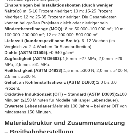
Einsparungen bei Installationskosten (durch weniger
Nähte):
8 m: 5-10 Prozent niedriger; 10 m: 15-25 Prozent
niedriger; 12 m: 25-35 Prozent niedriger. Die Gesamtkosten
können bei großen Projekten gleich oder niedriger sein.
Mindestbestellmenge (MOQ):
8 m: 50.000–100.000 m²; 10 m:
100.000–200.000 m²; 12 m: 200.000–500.000 m².
Lieferzeit (kundenspezifische Breite):
6–12 Wochen (im
Vergleich zu 2–4 Wochen für Standardbreiten).
Dichte (ASTM D1505):
≥0,940 g/cm³.
Zugfestigkeit (ASTM D6693):
1,5 mm: ≥27 MPa; 2,0 mm: ≥29
MPa; 2,5 mm: ≥31 MPa.
Reißfestigkeit (ASTM D4833):
1,5 mm: ≥300 N; 2,0 mm: ≥400 N;
2,5 mm: ≥500 N.
Gehalt an Kohlenstoffschwarz (ASTM D1603):
2,0 bis 3,0
Prozent.
Oxidative Induktionzeit (OIT) – Standard (ASTM D3895):
≥100
Minuten (≥150 Minuten für Modelle mit langer Lebensdauer).
Erwartete Lebensdauer:
Mehr als 100 Jahre – bei einer OIT von
mindestens 150 Minuten.
Materialstruktur und Zusammensetzung
– Breitbahnherstellung