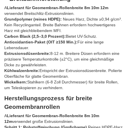
A
Lieferant für Geomembran-Rollenbreite 8m 10m 12m
verwendet Breitschlitz-Extrusionslinien.
Grundpolymer (reines HDPE):
Neues Harz, Dichte ≥0,94 g/cm³.
Kein Recyclinganteil. Breite Bahnen erfordern hochwertigeres
Harz mit gleichbleibendem MFI.
Carbon Black (2,5–3,0 Prozent):
Bietet UV-Schutz.
Antioxidantien-Paket (OIT ≥150 Min.):
Für eine lange
Lebensdauer.
Extrusionsdüsenbreite:
8-12 m. Breitere Düsen erfordern eine
präzisere Temperaturkontrolle (±2°C), um eine gleichmäßige
Dicke zu gewährleisten.
Kühlwalzenbreite:
Entspricht der Extrusionsdüsenbreite. Polierte
Oberfläche für glatte Geomembran.
Wickelkern:
Stahlkern (6-8 Zoll Durchmesser) für breite Rollen,
um Teleskopieren zu verhindern.
Herstellungsprozess für breite
Geomembranrollen
A
Lieferant für Geomembran-Rollenbreite 8m 10m
12m
verwendet große Extrusionslinien.
Schritt 1: Rohstoffmischung (Großcharge).
Reines HDPE-Harz