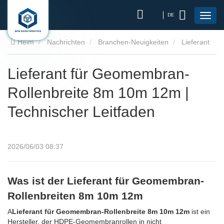
DE
Heim
Nachrichten
Branchen-Neuigkeiten
Lieferant
für Geomembran-Rollenbreite 8m 10m 12m | Technischer
Lieferant für Geomembran-
Rollenbreite 8m 10m 12m |
Leitfaden
Technischer Leitfaden
2026/06/03 08:37
Was ist der Lieferant für Geomembran-
Rollenbreiten 8m 10m 12m
A
Lieferant für Geomembran-Rollenbreite 8m 10m 12m
ist ein
Hersteller, der HDPE-Geomembranrollen in nicht