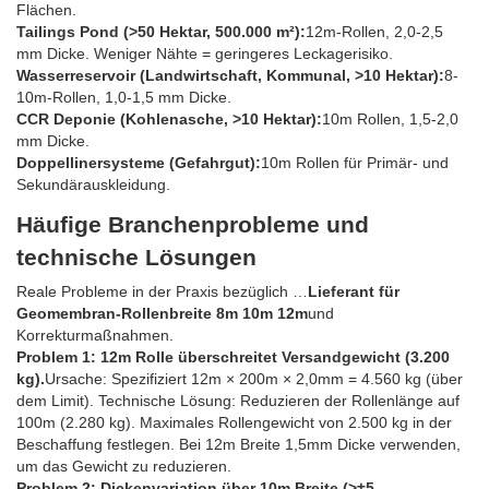
Flächen.
Tailings Pond (>50 Hektar, 500.000 m²):
12m-Rollen, 2,0-2,5
mm Dicke. Weniger Nähte = geringeres Leckagerisiko.
Wasserreservoir (Landwirtschaft, Kommunal, >10 Hektar):
8-
10m-Rollen, 1,0-1,5 mm Dicke.
CCR Deponie (Kohlenasche, >10 Hektar):
10m Rollen, 1,5-2,0
mm Dicke.
Doppellinersysteme (Gefahrgut):
10m Rollen für Primär- und
Sekundärauskleidung.
Häufige Branchenprobleme und
technische Lösungen
Reale Probleme in der Praxis bezüglich …
Lieferant für
Geomembran-Rollenbreite 8m 10m 12m
und
Korrekturmaßnahmen.
Problem 1: 12m Rolle überschreitet Versandgewicht (3.200
kg).
Ursache: Spezifiziert 12m × 200m × 2,0mm = 4.560 kg (über
dem Limit). Technische Lösung: Reduzieren der Rollenlänge auf
100m (2.280 kg). Maximales Rollengewicht von 2.500 kg in der
Beschaffung festlegen. Bei 12m Breite 1,5mm Dicke verwenden,
um das Gewicht zu reduzieren.
Problem 2: Dickenvariation über 10m Breite (>±5