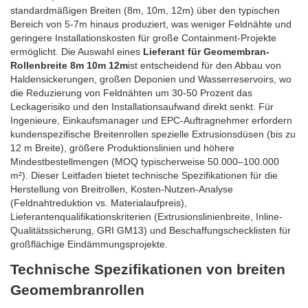
standardmäßigen Breiten (8m, 10m, 12m) über den typischen
Bereich von 5-7m hinaus produziert, was weniger Feldnähte und
geringere Installationskosten für große Containment-Projekte
ermöglicht. Die Auswahl eines
Lieferant für Geomembran-
Rollenbreite 8m 10m 12m
ist entscheidend für den Abbau von
Haldensickerungen, großen Deponien und Wasserreservoirs, wo
die Reduzierung von Feldnähten um 30-50 Prozent das
Leckagerisiko und den Installationsaufwand direkt senkt. Für
Ingenieure, Einkaufsmanager und EPC-Auftragnehmer erfordern
kundenspezifische Breitenrollen spezielle Extrusionsdüsen (bis zu
12 m Breite), größere Produktionslinien und höhere
Mindestbestellmengen (MOQ typischerweise 50.000–100.000
m²). Dieser Leitfaden bietet technische Spezifikationen für die
Herstellung von Breitrollen, Kosten-Nutzen-Analyse
(Feldnahtreduktion vs. Materialaufpreis),
Lieferantenqualifikationskriterien (Extrusionslinienbreite, Inline-
Qualitätssicherung, GRI GM13) und Beschaffungschecklisten für
großflächige Eindämmungsprojekte.
Technische Spezifikationen von breiten
Geomembranrollen