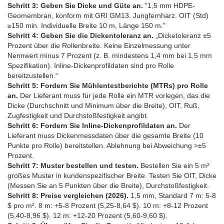
Schritt 3: Geben Sie Dicke und Güte an.
"1,5 mm HDPE-
Geomembran, konform mit GRI GM13. Jungfernharz. OIT (Std)
≥150 min. Individuelle Breite 10 m, Länge 150 m."
Schritt 4: Geben Sie die Dickentoleranz an.
„Dicketoleranz ±5
Prozent über die Rollenbreite. Keine Einzelmessung unter
Nennwert minus 7 Prozent (z. B. mindestens 1,4 mm bei 1,5 mm
Spezifikation). Inline-Dickenprofildaten sind pro Rolle
bereitzustellen.“
Schritt 5: Fordern Sie Mühlentestberichte (MTRs) pro Rolle
an.
Der Lieferant muss für jede Rolle ein MTR vorlegen, das die
Dicke (Durchschnitt und Minimum über die Breite), OIT, Ruß,
Zugfestigkeit und Durchstoßfestigkeit angibt.
Schritt 6: Fordern Sie Inline-Dickenprofildaten an.
Der
Lieferant muss Dickenmessdaten über die gesamte Breite (10
Punkte pro Rolle) bereitstellen. Ablehnung bei Abweichung >±5
Prozent.
Schritt 7: Muster bestellen und testen.
Bestellen Sie ein 5 m²
großes Muster in kundenspezifischer Breite. Testen Sie OIT, Dicke
(Messen Sie an 5 Punkten über die Breite), Durchstoßfestigkeit.
Schritt 8: Preise vergleichen (2026).
1,5 mm, Standard 7 m: 5-8
$ pro m². 8 m: +5-8 Prozent (5,25-8,64 $). 10 m: +8-12 Prozent
(5,40-8,96 $). 12 m: +12-20 Prozent (5,60-9,60 $).