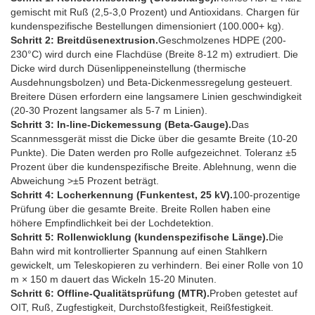
gemischt mit Ruß (2,5-3,0 Prozent) und Antioxidans. Chargen für
kundenspezifische Bestellungen dimensioniert (100.000+ kg).
Schritt 2: Breitdüsenextrusion.
Geschmolzenes HDPE (200-
230°C) wird durch eine Flachdüse (Breite 8-12 m) extrudiert. Die
Dicke wird durch Düsenlippeneinstellung (thermische
Ausdehnungsbolzen) und Beta-Dickenmessregelung gesteuert.
Breitere Düsen erfordern eine langsamere Linien geschwindigkeit
(20-30 Prozent langsamer als 5-7 m Linien).
Schritt 3: In-line-Dickemessung (Beta-Gauge).
Das
Scannmessgerät misst die Dicke über die gesamte Breite (10-20
Punkte). Die Daten werden pro Rolle aufgezeichnet. Toleranz ±5
Prozent über die kundenspezifische Breite. Ablehnung, wenn die
Abweichung >±5 Prozent beträgt.
Schritt 4: Locherkennung (Funkentest, 25 kV).
100-prozentige
Prüfung über die gesamte Breite. Breite Rollen haben eine
höhere Empfindlichkeit bei der Lochdetektion.
Schritt 5: Rollenwicklung (kundenspezifische Länge).
Die
Bahn wird mit kontrollierter Spannung auf einen Stahlkern
gewickelt, um Teleskopieren zu verhindern. Bei einer Rolle von 10
m × 150 m dauert das Wickeln 15-20 Minuten.
Schritt 6: Offline-Qualitätsprüfung (MTR).
Proben getestet auf
OIT, Ruß, Zugfestigkeit, Durchstoßfestigkeit, Reißfestigkeit.