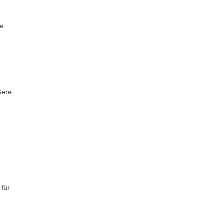
re
ßere
für