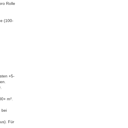
pro Rolle
ge (100-
osten +5-
hen.
.
00+ m².
 bei
us). Für