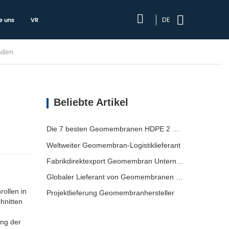
DE
e uns
VR
aden
Beliebte Artikel
Die 7 besten Geomembranen HDPE 2 mm Liste
Weltweiter Geomembran-Logistiklieferant
Fabrikdirektexport Geomembran Unternehmen
Globaler Lieferant von Geomembranen für den Versand
ollen in
Projektlieferung Geomembranhersteller
hnitten
ng der