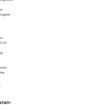
en
 Engere
n.
0 m².
ng:
eren.
ive
n
bran-