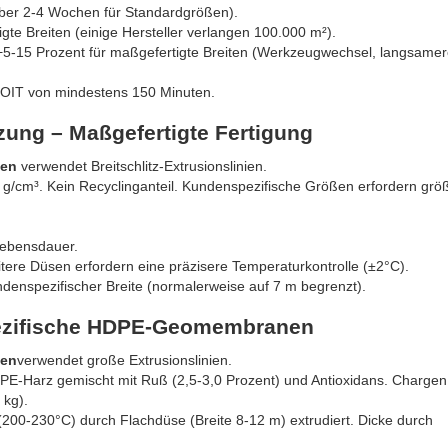
er 2-4 Wochen für Standardgrößen).
gte Breiten (einige Hersteller verlangen 100.000 m²).
5-15 Prozent für maßgefertigte Breiten (Werkzeugwechsel, langsame
r OIT von mindestens 150 Minuten.
ung – Maßgefertigte Fertigung
ßen
verwendet Breitschlitz-Extrusionslinien.
4 g/cm³. Kein Recyclinganteil. Kundenspezifische Größen erfordern grö
Lebensdauer.
itere Düsen erfordern eine präzisere Temperaturkontrolle (±2°C).
denspezifischer Breite (normalerweise auf 7 m begrenzt).
pezifische HDPE-Geomembranen
ßen
verwendet große Extrusionslinien.
E-Harz gemischt mit Ruß (2,5-3,0 Prozent) und Antioxidans. Chargen 
 kg).
0-230°C) durch Flachdüse (Breite 8-12 m) extrudiert. Dicke durch