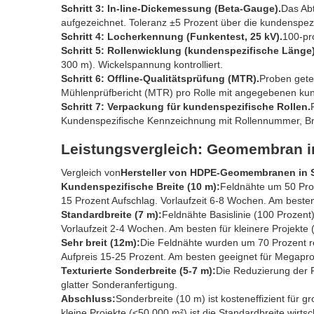
Schritt 3: In-line-Dickemessung (Beta-Gauge).
Das Abt
aufgezeichnet. Toleranz ±5 Prozent über die kundenspezi
Schritt 4: Locherkennung (Funkentest, 25 kV).
100-pr
Schritt 5: Rollenwicklung (kundenspezifische Länge)
300 m). Wickelspannung kontrolliert.
Schritt 6: Offline-Qualitätsprüfung (MTR).
Proben getes
Mühlenprüfbericht (MTR) pro Rolle mit angegebenen k
Schritt 7: Verpackung für kundenspezifische Rollen.
Kundenspezifische Kennzeichnung mit Rollennummer, Bre
Leistungsvergleich: Geomembran in
Vergleich von
Hersteller von HDPE-Geomembranen in
Kundenspezifische Breite (10 m):
Feldnähte um 50 Proze
15 Prozent Aufschlag. Vorlaufzeit 6-8 Wochen. Am besten
Standardbreite (7 m):
Feldnähte Basislinie (100 Prozent).
Vorlaufzeit 2-4 Wochen. Am besten für kleinere Projekte
Sehr breit (12m):
Die Feldnähte wurden um 70 Prozent re
Aufpreis 15-25 Prozent. Am besten geeignet für Megapro
Texturierte Sonderbreite (5-7 m):
Die Reduzierung der F
glatter Sonderanfertigung.
Abschluss:
Sonderbreite (10 m) ist kosteneffizient für 
kleine Projekte (<50.000 m²) ist die Standardbreite wirtsch