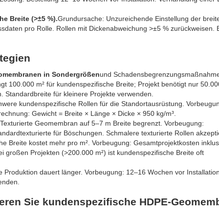
e Breite (>±5 %).
Grundursache: Unzureichende Einstellung der breit
essdaten pro Rolle. Rollen mit Dickenabweichung >±5 % zurückweisen.
tegien
eomembranen in Sondergrößen
und Schadensbegrenzungsmaßnahme
ngt 100.000 m² für kundenspezifische Breite; Projekt benötigt nur 50.00
 Standardbreite für kleinere Projekte verwenden.
hwere kundenspezifische Rollen für die Standortausrüstung. Vorbeugu
echnung: Gewicht = Breite × Länge × Dicke × 950 kg/m³.
Texturierte Geomembran auf 5–7 m Breite begrenzt. Vorbeugung:
tandardtexturierte für Böschungen. Schmalere texturierte Rollen akzepti
he Breite kostet mehr pro m². Vorbeugung: Gesamtprojektkosten inklus
i großen Projekten (>200.000 m²) ist kundenspezifische Breite oft
 Produktion dauert länger. Vorbeugung: 12–16 Wochen vor Installatio
wenden.
izieren Sie kundenspezifische HDPE-Geomem