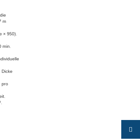
 die
 7 m
e × 950).
 min.
ndividuelle
e Dicke
 pro
it.
².