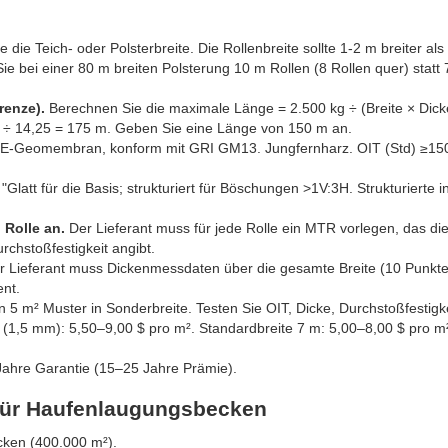
 die Teich- oder Polsterbreite. Die Rollenbreite sollte 1-2 m breiter als
e bei einer 80 m breiten Polsterung 10 m Rollen (8 Rollen quer) statt
renze).
Berechnen Sie die maximale Länge = 2.500 kg ÷ (Breite × Dick
0 ÷ 14,25 = 175 m. Geben Sie eine Länge von 150 m an.
-Geomembran, konform mit GRI GM13. Jungfernharz. OIT (Std) ≥150
"Glatt für die Basis; strukturiert für Böschungen >1V:3H. Strukturierte i
 Rolle an.
Der Lieferant muss für jede Rolle ein MTR vorlegen, das di
rchstoßfestigkeit angibt.
 Lieferant muss Dickenmessdaten über die gesamte Breite (10 Punkte
ent.
in 5 m² Muster in Sonderbreite. Testen Sie OIT, Dicke, Durchstoßfestigke
(1,5 mm): 5,50–9,00 $ pro m². Standardbreite 7 m: 5,00–8,00 $ pro m
ahre Garantie (15–25 Jahre Prämie).
e für Haufenlaugungsbecken
ken (400.000 m²).