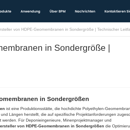
odukte
Anwendung
Über BPM
Nachrichten
Kontaktieren Si
rsteller von HDPE-Geomembranen in Sondergröße | Technischer Leitf
membranen in Sondergröße |
Geomembranen in Sondergrößen
ßen
ist eine Produktionsstätte, die hochdichte Polyethylen-Geomembranr
 und Längen herstellt, die auf spezifische Projektanforderungen zugesc
ert werden. Für Deponieingenieure, Minenprojektmanager und
ersteller von HDPE-Geomembranen in Sondergrößen
die Optimieru