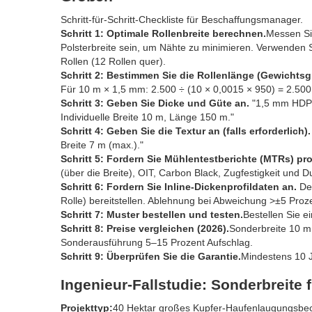
Schritt-für-Schritt-Checkliste für Beschaffungsmanager.
Schritt 1: Optimale Rollenbreite berechnen.
Messen Sie
Polsterbreite sein, um Nähte zu minimieren. Verwenden Si
Rollen (12 Rollen quer).
Schritt 2: Bestimmen Sie die Rollenlänge (Gewichtsg
Für 10 m × 1,5 mm: 2.500 ÷ (10 × 0,0015 × 950) = 2.50
Schritt 3: Geben Sie Dicke und Güte an.
"1,5 mm HDPE
Individuelle Breite 10 m, Länge 150 m."
Schritt 4: Geben Sie die Textur an (falls erforderlich).
Breite 7 m (max.)."
Schritt 5: Fordern Sie Mühlentestberichte (MTRs) pro
(über die Breite), OIT, Carbon Black, Zugfestigkeit und Du
Schritt 6: Fordern Sie Inline-Dickenprofildaten an.
Der
Rolle) bereitstellen. Ablehnung bei Abweichung >±5 Proz
Schritt 7: Muster bestellen und testen.
Bestellen Sie e
Schritt 8: Preise vergleichen (2026).
Sonderbreite 10 m 
Sonderausführung 5–15 Prozent Aufschlag.
Schritt 9: Überprüfen Sie die Garantie.
Mindestens 10 J
Ingenieur-Fallstudie: Sonderbreit
Projekttyp:
40 Hektar großes Kupfer-Haufenlaugungsbec