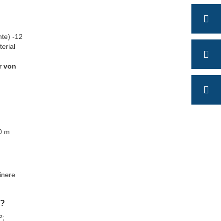
hte) -12
erial
r von
10 m
inere
n?
²;