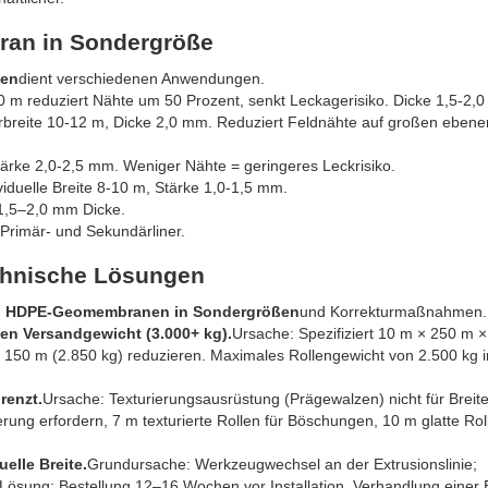
an in Sondergröße
ßen
dient verschiedenen Anwendungen.
0 m reduziert Nähte um 50 Prozent, senkt Leckagerisiko. Dicke 1,5-2,
breite 10-12 m, Dicke 2,0 mm. Reduziert Feldnähte auf großen ebene
Stärke 2,0-2,5 mm. Weniger Nähte = geringeres Leckrisiko.
viduelle Breite 8-10 m, Stärke 1,0-1,5 mm.
 1,5–2,0 mm Dicke.
r Primär- und Sekundärliner.
chnische Lösungen
on HDPE-Geomembranen in Sondergrößen
und Korrekturmaßnahmen.
iten Versandgewicht (3.000+ kg).
Ursache: Spezifiziert 10 m × 250 m 
uf 150 m (2.850 kg) reduzieren. Maximales Rollengewicht von 2.500 kg i
renzt.
Ursache: Texturierungsausrüstung (Prägewalzen) nicht für Breit
rung erfordern, 7 m texturierte Rollen für Böschungen, 10 m glatte Rol
elle Breite.
Grundursache: Werkzeugwechsel an der Extrusionslinie;
Lösung: Bestellung 12–16 Wochen vor Installation. Verhandlung einer 