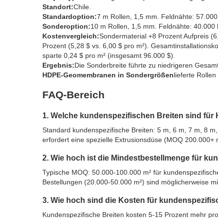
Standort:
Chile.
Standardoption:
7 m Rollen, 1,5 mm. Feldnähte: 57.000
Sonderoption:
10 m Rollen, 1,5 mm. Feldnähte: 40.000 
Kostenvergleich:
Sondermaterial +8 Prozent Aufpreis (6,
Prozent (5,28 $ vs. 6,00 $ pro m²). Gesamtinstallations
sparte 0,24 $ pro m² (insgesamt 96.000 $).
Ergebnis:
Die Sonderbreite führte zu niedrigeren Gesamt
HDPE-Geomembranen in Sondergrößen
lieferte Rolle
FAQ-Bereich
1. Welche kundenspezifischen Breiten sind f
Standard kundenspezifische Breiten: 5 m, 6 m, 7 m, 8 m, 
erfordert eine spezielle Extrusionsdüse (MOQ 200.000+ 
2. Wie hoch ist die Mindestbestellmenge für
Typische MOQ: 50.000-100.000 m² für kundenspezifische
Bestellungen (20.000-50.000 m²) sind möglicherweise mi
3. Wie hoch sind die Kosten für kundenspezi
Kundenspezifische Breiten kosten 5-15 Prozent mehr pro 