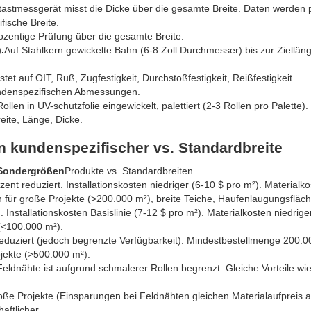
astmessgerät misst die Dicke über die gesamte Breite. Daten werden 
fische Breite.
ozentige Prüfung über die gesamte Breite.
.
Auf Stahlkern gewickelte Bahn (6-8 Zoll Durchmesser) bis zur Ziellän
tet auf OIT, Ruß, Zugfestigkeit, Durchstoßfestigkeit, Reißfestigkeit.
undenspezifischen Abmessungen.
Rollen in UV-schutzfolie eingewickelt, palettiert (2-3 Rollen pro Palette).
ite, Länge, Dicke.
 kundenspezifischer vs. Standardbreite
 Sondergrößen
Produkte vs. Standardbreiten.
nt reduziert. Installationskosten niedriger (6-10 $ pro m²). Materialk
 für große Projekte (>200.000 m²), breite Teiche, Haufenlaugungsfläc
 Installationskosten Basislinie (7-12 $ pro m²). Materialkosten niedriger
 (<100.000 m²).
duziert (jedoch begrenzte Verfügbarkeit). Mindestbestellmenge 200.0
jekte (>500.000 m²).
eldnähte ist aufgrund schmalerer Rollen begrenzt. Gleiche Vorteile wie
große Projekte (Einsparungen bei Feldnähten gleichen Materialaufpreis a
aftlicher.