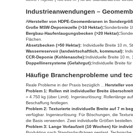
Industrieanwendungen – Geomembr
A
Hersteller von HDPE-Geomembranen in Sondergrö
Große MSW-Deponiezelle (>10 Hektar):
Sonderbreite 1
Bergbau-Haufenlaugungsbecken (>20 Hektar):
Sonder
Flächen.
Absetzbecken (>50 Hektar):
Individuelle Breite 10 m, 
Wasserreservoir (landwirtschaftlich, kommunal):
Indi
CCR-Deponie (Kohlenasche):
Individuelle Breite 10 m,
Doppellinersysteme (Gefahrgut):
Individuelle Breite fü
Häufige Branchenprobleme und te
Reale Probleme in der Praxis bezüglich …
Hersteller v
Problem 1: Rollen mit individueller Breite überschre
= 4.750 kg (über Limit). Ingenieurlösung: Rollenlänge a
Beschaffung festlegen.
Problem 2: Texturierte individuelle Breite auf 7 m beg
verfügbar. Ingenieurlösung: Für Böschungen, die Texturie
die Basis verwenden. Zwei individuelle Größen bestellen.
Problem 3: Lange Vorlaufzeit (10 Wochen) für individu
Produktion nach Standardaufträgen geplant. Technische 