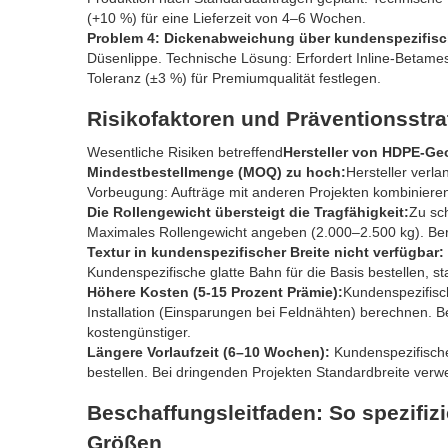
(+10 %) für eine Lieferzeit von 4–6 Wochen.
Problem 4: Dickenabweichung über kundenspezifisch
Düsenlippe. Technische Lösung: Erfordert Inline-Betam
Toleranz (±3 %) für Premiumqualität festlegen.
Risikofaktoren und Präventionsstra
Wesentliche Risiken betreffend
Hersteller von HDPE-G
Mindestbestellmenge (MOQ) zu hoch:
Hersteller verla
Vorbeugung: Aufträge mit anderen Projekten kombinieren.
Die Rollengewicht übersteigt die Tragfähigkeit:
Zu sc
Maximales Rollengewicht angeben (2.000–2.500 kg). Ber
Textur in kundenspezifischer Breite nicht verfügbar:
Kundenspezifische glatte Bahn für die Basis bestellen, s
Höhere Kosten (5-15 Prozent Prämie):
Kundenspezifisc
Installation (Einsparungen bei Feldnähten) berechnen. Be
kostengünstiger.
Längere Vorlaufzeit (6–10 Wochen):
Kundenspezifische
bestellen. Bei dringenden Projekten Standardbreite ver
Beschaffungsleitfaden: So spezif
Größen