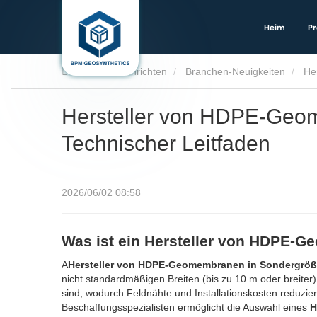
Heim
Pr
Heim
Nachrichten
Branchen-Neuigkeiten
He
Hersteller von HDPE-Geo
Technischer Leitfaden
2026/06/02 08:58
Was ist ein Hersteller von HDPE-
A
Hersteller von HDPE-Geomembranen in Sondergrö
nicht standardmäßigen Breiten (bis zu 10 m oder breiter)
sind, wodurch Feldnähte und Installationskosten reduzi
Beschaffungsspezialisten ermöglicht die Auswahl eines
H