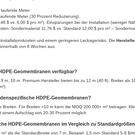
 laufende Meter.
laufende Meter (30 Prozent Reduzierung).
48 $ vs. 6,00 $ pro m²). Einsparungen bei der Installation (weniger Nä
kosten: Sondermaterial 11,76 $ vs. Standard 12,00 $ pro m² – Sondermat
installationskosten und einem geringeren Leckagerisiko. Die
Herstelle
n innerhalb von 8 Wochen aus.
ür HDPE-Geomembranen verfügbar?
9 m, 10 m. Premium-Hersteller bieten bis zu 12 m (40 ft). Breiter als 
m²).
 kundenspezifische HDPE-Geomembranen?
 Breiten. Für Breiten >10 m kann die MOQ 200.000+ m² betragen. Kle
t einem Aufschlag von 20-30 Prozent möglich.
fische HDPE-Geomembranen im Vergleich zu Standardgröße
m² als die Standardbreite von 7 m. Beispiel: 1,5 mm Standard 5-8 $/m