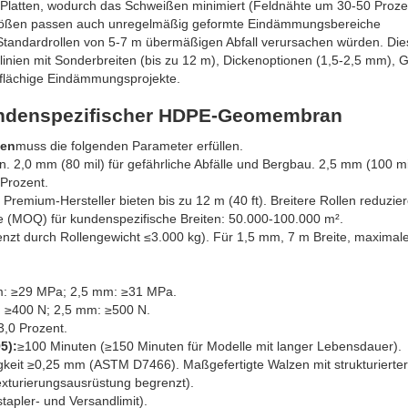
Platten, wodurch das Schweißen minimiert (Feldnähte um 30-50 Proze
rgrößen passen auch unregelmäßig geformte Eindämmungsbereiche
Standardrollen von 5-7 m übermäßigen Abfall verursachen würden. Die
nslinien mit Sonderbreiten (bis zu 12 m), Dickenoptionen (1,5-2,5 mm), 
ßflächige Eindämmungsprojekte.
kundenspezifischer HDPE-Geomembran
ßen
muss die folgenden Parameter erfüllen.
 2,0 mm (80 mil) für gefährliche Abfälle und Bergbau. 2,5 mm (100 mil
 Prozent.
Premium-Hersteller bieten bis zu 12 m (40 ft). Breitere Rollen reduzie
e (MOQ) für kundenspezifische Breiten: 50.000-100.000 m².
nzt durch Rollengewicht ≤3.000 kg). Für 1,5 mm, 7 m Breite, maximal
m: ≥29 MPa; 2,5 mm: ≥31 MPa.
 ≥400 N; 2,5 mm: ≥500 N.
 3,0 Prozent.
5):
≥100 Minuten (≥150 Minuten für Modelle mit langer Lebensdauer).
keit ≥0,25 mm (ASTM D7466). Maßgefertigte Walzen mit strukturierter
Texturierungsausrüstung begrenzt).
apler- und Versandlimit).