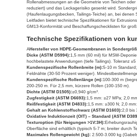
Rollenabmessungen an die Geometrie von Teichen oder 
reduziert) und das Leckagerisiko gesenkt wird. Sonde
(Haufenlaugungsbecken, Tailings-Teiche) an, bei denen 
Leitfaden bietet technische Spezifikationen für Extrusio
GM13-Konformität und Beschaffungschecklisten für gro
Technische Spezifikationen von 
A
Hersteller von HDPE-Geomembranen in Sondergrö
Dicke (ASTM D5994):
1,5 mm (60 mil) für MSW-Deponien.
hochbelastete Anwendungen (tiefe Tailings). Toleranz ±5
Kundenspezifische Rollenbreite (m):
5-10 m Standard; 
Feldnähte (30-50 Prozent weniger). Mindestbestellmeng
Kundenspezifische Rollenlänge (m):
100-300 m (begre
200-250 m. Für 2,5 mm, kürzere Rollen (100-150 m).
Dichte (ASTM D1505):
≥0,940 g/cm³.
Zugfestigkeit (ASTM D6693):
1,5 mm: ≥27 MPa; 2,0 m
Reißfestigkeit (ASTM D4833):
1,5 mm: ≥300 N; 2,0 mm:
Gehalt an Kohlenstoffschwarz (ASTM D1603):
2,0 bis
Oxidative Induktionzeit (OIT) – Standard (ASTM D389
Texturoption (für Neigungen >1V:3H):
Erhebungsrauhig
Oberfläche sind erhältlich (typisch 5-7 m; breiter durch 
Maximales Rollengewicht (kg):
2.500-3.000 kg (Gabelst