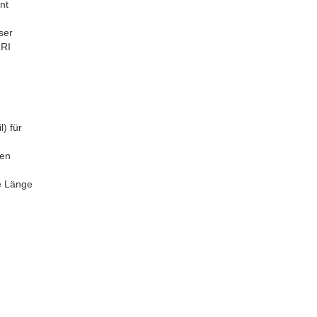
nt
ser
GRI
) für
ren
e Länge