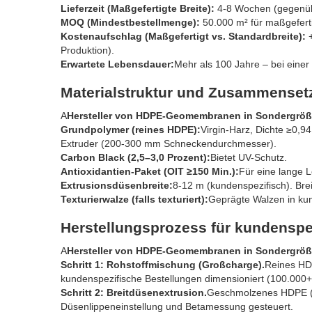
Lieferzeit (Maßgefertigte Breite):
4-8 Wochen (gegenüb
MOQ (Mindestbestellmenge):
50.000 m² für maßgeferti
Kostenaufschlag (Maßgefertigt vs. Standardbreite):
+
Produktion).
Erwartete Lebensdauer:
Mehr als 100 Jahre – bei eine
Materialstruktur und Zusammensetz
A
Hersteller von HDPE-Geomembranen in Sondergrö
Grundpolymer (reines HDPE):
Virgin-Harz, Dichte ≥0,9
Extruder (200-300 mm Schneckendurchmesser).
Carbon Black (2,5–3,0 Prozent):
Bietet UV-Schutz.
Antioxidantien-Paket (OIT ≥150 Min.):
Für eine lange 
Extrusionsdüsenbreite:
8-12 m (kundenspezifisch). Bre
Texturierwalze (falls texturiert):
Geprägte Walzen in kun
Herstellungsprozess für kundens
A
Hersteller von HDPE-Geomembranen in Sondergrö
Schritt 1: Rohstoffmischung (Großcharge).
Reines HDP
kundenspezifische Bestellungen dimensioniert (100.000+
Schritt 2: Breitdüsenextrusion.
Geschmolzenes HDPE (20
Düsenlippeneinstellung und Betamessung gesteuert.