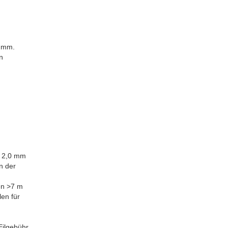
0 mm.
n
× 2,0 mm
n der
en >7 m
len für
Eilgebühr