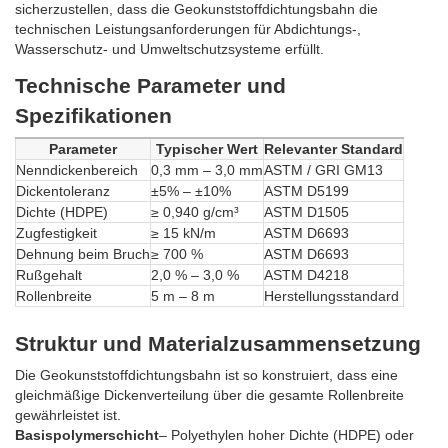
sicherzustellen, dass die Geokunststoffdichtungsbahn die
technischen Leistungsanforderungen für Abdichtungs-,
Wasserschutz- und Umweltschutzsysteme erfüllt.
Technische Parameter und
Spezifikationen
Parameter
Typischer Wert
Relevanter Standard
Nenndickenbereich
0,3 mm – 3,0 mm
ASTM / GRI GM13
Dickentoleranz
±5% – ±10%
ASTM D5199
Dichte (HDPE)
≥ 0,940 g/cm³
ASTM D1505
Zugfestigkeit
≥ 15 kN/m
ASTM D6693
Dehnung beim Bruch
≥ 700 %
ASTM D6693
Rußgehalt
2,0 % – 3,0 %
ASTM D4218
Rollenbreite
5 m – 8 m
Herstellungsstandard
Struktur und Materialzusammensetzung
Die Geokunststoffdichtungsbahn ist so konstruiert, dass eine
gleichmäßige Dickenverteilung über die gesamte Rollenbreite
gewährleistet ist.
Basispolymerschicht
– Polyethylen hoher Dichte (HDPE) oder