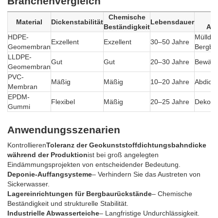
Branchenvergleich
Chemische
T
Material
Dickenstabilität
Lebensdauer
Beständigkeit
An
HDPE-
Mülldep
Exzellent
Exzellent
30–50 Jahre
Geomembran
Bergba
LLDPE-
Gut
Gut
20–30 Jahre
Bewäss
Geomembran
PVC-
Mäßig
Mäßig
10–20 Jahre
Abdich
Membran
EPDM-
Flexibel
Mäßig
20–25 Jahre
Dekorat
Gummi
Anwendungsszenarien
Kontrollieren
Toleranz der Geokunststoffdichtungsbahndicke
während der Produktion
ist bei groß angelegten
Eindämmungsprojekten von entscheidender Bedeutung.
Deponie-Auffangsysteme
– Verhindern Sie das Austreten von
Sickerwasser.
Lagereinrichtungen für Bergbaurückstände
– Chemische
Beständigkeit und strukturelle Stabilität.
Industrielle Abwasserteiche
– Langfristige Undurchlässigkeit.