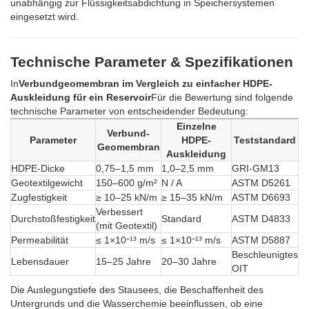
unabhängig zur Flüssigkeitsabdichtung in Speichersystemen
eingesetzt wird.
Technische Parameter & Spezifikationen
In
Verbundgeomembran im Vergleich zu einfacher HDPE-
Auskleidung für ein Reservoir
Für die Bewertung sind folgende
technische Parameter von entscheidender Bedeutung:
Einzelne
Verbund-
Parameter
HDPE-
Teststandard
Geomembran
Auskleidung
HDPE-Dicke
0,75–1,5 mm
1,0–2,5 mm
GRI-GM13
Geotextilgewicht
150–600 g/m²
N / A
ASTM D5261
Zugfestigkeit
≥ 10–25 kN/m
≥ 15–35 kN/m
ASTM D6693
Verbessert
Durchstoßfestigkeit
Standard
ASTM D4833
(mit Geotextil)
Permeabilität
≤ 1×10⁻¹³ m/s
≤ 1×10⁻¹³ m/s
ASTM D5887
Beschleunigtes
Lebensdauer
15–25 Jahre
20–30 Jahre
OIT
Die Auslegungstiefe des Stausees, die Beschaffenheit des
Untergrunds und die Wasserchemie beeinflussen, ob eine