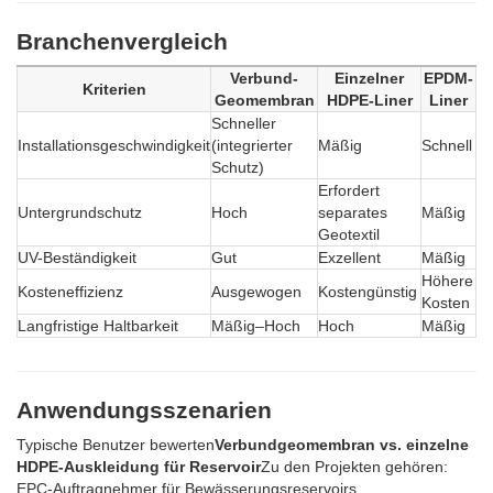
Branchenvergleich
Verbund-
Einzelner
EPDM-
Kriterien
Geomembran
HDPE-Liner
Liner
Schneller
Installationsgeschwindigkeit
(integrierter
Mäßig
Schnell
Schutz)
Erfordert
Untergrundschutz
Hoch
separates
Mäßig
Geotextil
UV-Beständigkeit
Gut
Exzellent
Mäßig
Höhere
Kosteneffizienz
Ausgewogen
Kostengünstig
Kosten
Langfristige Haltbarkeit
Mäßig–Hoch
Hoch
Mäßig
Anwendungsszenarien
Typische Benutzer bewerten
Verbundgeomembran vs. einzelne
HDPE-Auskleidung für Reservoir
Zu den Projekten gehören:
EPC-Auftragnehmer für Bewässerungsreservoirs