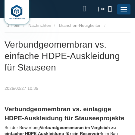
DE
Heim
Nachrichten
Branchen-Neuigkeiten
Verbundgeomembran vs. einfache HDPE-Auskleidung für
Verbundgeomembran vs.
einfache HDPE-Auskleidung
Stauseen
für Stauseen
2026/02/27 10:35
Verbundgeomembran vs. einlagige
HDPE-Auskleidung für Stauseeprojekte
Bei der Bewertung
Verbundgeomembran im Vergleich zu
einfacher HDPE-Auskleidung für ein Reservoir
Beim Bau