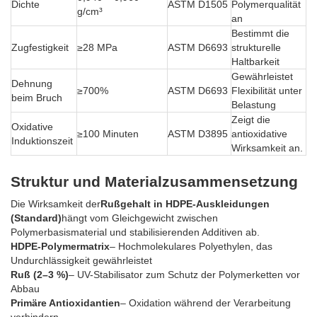
Dichte
ASTM D1505
Polymerqualität
g/cm³
an
Bestimmt die
Zugfestigkeit
≥28 MPa
ASTM D6693
strukturelle
Haltbarkeit
Gewährleistet
Dehnung
≥700%
ASTM D6693
Flexibilität unter
beim Bruch
Belastung
Zeigt die
Oxidative
≥100 Minuten
ASTM D3895
antioxidative
Induktionszeit
Wirksamkeit an.
Struktur und Materialzusammensetzung
Die Wirksamkeit der
Rußgehalt in HDPE-Auskleidungen
(Standard)
hängt vom Gleichgewicht zwischen
Polymerbasismaterial und stabilisierenden Additiven ab.
HDPE-Polymermatrix
– Hochmolekulares Polyethylen, das
Undurchlässigkeit gewährleistet
Ruß (2–3 %)
– UV-Stabilisator zum Schutz der Polymerketten vor
Abbau
Primäre Antioxidantien
– Oxidation während der Verarbeitung