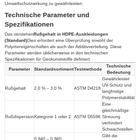
Umweltschutzwirkung zu gewährleisten.
Technische Parameter und
Spezifikationen
Das verstehen
Rußgehalt in HDPE-Auskleidungen
(Standard)
Dies erfordert eine Überprüfung sowohl der
Polymereigenschaften als auch der Additivverteilung. Diese
Parameter werden üblicherweise in den technischen
Spezifikationen für Geokunststoffe definiert.
Technische
Parameter
Standardsortiment
Testmethode
Bedeutung
Gewährleistet
UV-Schutz und
Rußgehalt
2,0 % – 3,0 %
ASTM D4218
langfristige
Polymerstabilität
Eine
gleichmäßige
Rußdispersion
Kategorie 1 oder 2
ASTM D5596
Streuung
verhindert
Schwachstellen
Gibt die
0,940 – 0,960