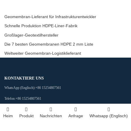
Geomembran-Lieferant für Infrastrukturentwickler
Schnelle Produktion HDPE-Liner-Fabrik
Großlager-Geotextilhersteller
Die 7 besten Geomembranen HDPE 2 mm Liste
Weltweiter Geomembran-Logistiklieferant
KONTAKTIERE UNS
WhatsApp (Englisch):
+86 15254807561
Telefon:
+86 15254807561
Fax:
0086 538 589 2138
Heim
Produkt
Nachrichten
Anfrage
Whatsapp (Englisch)
E-Mail:
sales25@hdpetgm.com
Adresse:
Baizi Street Nr. 588, Büro des Unterbezirks Beijipo, High-Tech-