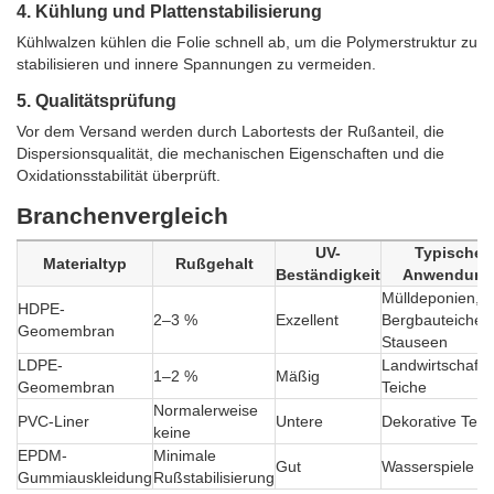
4. Kühlung und Plattenstabilisierung
Kühlwalzen kühlen die Folie schnell ab, um die Polymerstruktur zu
stabilisieren und innere Spannungen zu vermeiden.
5. Qualitätsprüfung
Vor dem Versand werden durch Labortests der Rußanteil, die
Dispersionsqualität, die mechanischen Eigenschaften und die
Oxidationsstabilität überprüft.
Branchenvergleich
UV-
Typische
Materialtyp
Rußgehalt
Beständigkeit
Anwendung
Mülldeponien,
HDPE-
2–3 %
Exzellent
Bergbauteiche,
Geomembran
Stauseen
LDPE-
Landwirtschaftli
1–2 %
Mäßig
Geomembran
Teiche
Normalerweise
PVC-Liner
Untere
Dekorative Teic
keine
EPDM-
Minimale
Gut
Wasserspiele
Gummiauskleidung
Rußstabilisierung