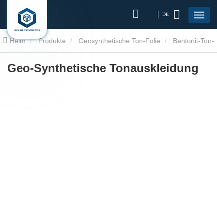
DE
Heim
Produkte
Geosynthetische Ton-Folie
Bentonit-Ton-
Liner
Geo-Synthetische Tonauskleidung
Geo-Synthetische Tonauskleidung