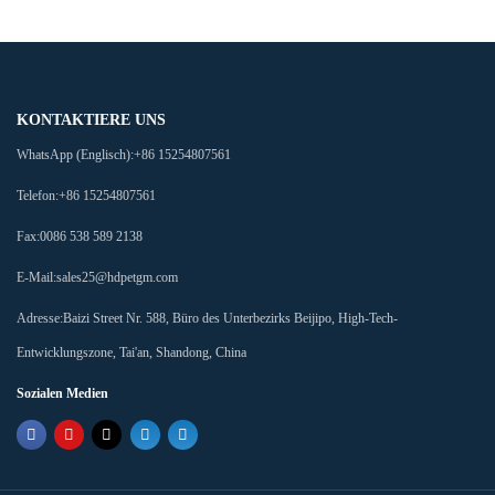
KONTAKTIERE UNS
WhatsApp (Englisch):
+86 15254807561
Telefon:
+86 15254807561
Fax:
0086 538 589 2138
E-Mail:
sales25@hdpetgm.com
Adresse:
Baizi Street Nr. 588, Büro des Unterbezirks Beijipo, High-Tech-
Entwicklungszone, Tai'an, Shandong, China
Sozialen Medien