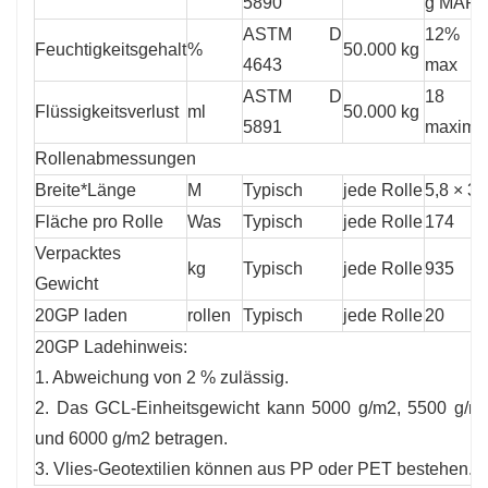
5890
g MAR
ASTM D
12%
Feuchtigkeitsgehalt
%
50.000 kg
4643
max
ASTM D
18 m
Flüssigkeitsverlust
ml
50.000 kg
5891
maxima
Rollenabmessungen
Breite*Länge
M
Typisch
jede Rolle
5,8 × 30
Fläche pro Rolle
Was
Typisch
jede Rolle
174
Verpacktes
kg
Typisch
jede Rolle
935
Gewicht
20GP laden
rollen
Typisch
jede Rolle
20
20GP Ladehinweis:
1. Abweichung von 2 % zulässig.
2. Das GCL-Einheitsgewicht kann 5000 g/m2, 5500 g/m
und 6000 g/m2 betragen.
3. Vlies-Geotextilien können aus PP oder PET bestehen.