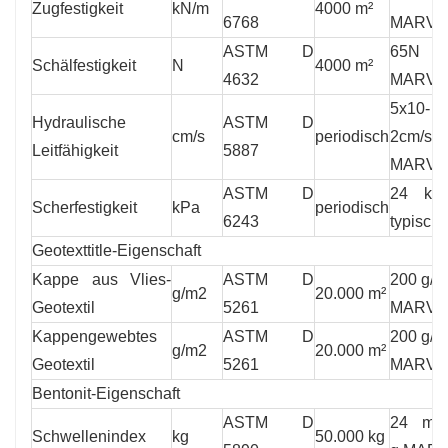
Zugfestigkeit
kN/m
4000 m²
6768
MARV
ASTM D
65N
Schälfestigkeit
N
4000 m²
4632
MARV
5x10-
Hydraulische
ASTM D
cm/s
periodisch
2cm/se
Leitfähigkeit
5887
MARV
ASTM D
24 kP
Scherfestigkeit
kPa
periodisch
6243
typisch
Geotexttitle-Eigenschaft
Kappe aus Vlies-
ASTM D
200 g/m
g/m2
20.000 m²
Geotextil
5261
MARV
Kappengewebtes
ASTM D
200 g/m
g/m2
20.000 m²
Geotextil
5261
MARV
Bentonit-Eigenschaft
ASTM D
24 ml/
Schwellenindex
kg
50.000 kg