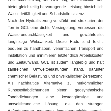
-
Hydratationsmerkmale
: GCL dehnt sich im
bietet gleichzeitig hervorragende Leistung hinsichtlich
Laufe der Hydratisierung aus und bildet eine
Wasserleitfähigkeit und Schadstoffresistenz.
dichte Versiegelung, die seine Undurchlässigkeit
Nach der Hydratisierung verstärkt und strukturiert der
mit der Zeit verbessert.
Ton in GCL eine dichte Versiegelung, verbessert die
-
Haltbarkeit
: Beständig gegen physikalische
Wasserundurchlässigkeit und gewährleistet
und chemische Zersetzung, wodurch eine lang
langfristige Wirksamkeit. Diese Pads sind leicht,
anhaltende Gesamtleistung in schwierigen
bequem zu handhaben, vereinfachen Transport und
Umgebungen gewährleistet wird.
Installation und minimieren letztendlich Arbeitskosten
und Zeitaufwand. GCL ist zudem langlebig und hält
zahlreichen Umweltbelastungen stand, darunter
chemischer Belastung und physikalischer Zersetzung.
Als nachhaltige Alternative zu herkömmlichen
Kunststoffabdichtungen bieten geosynthetische
Tonabdichtungen eine kostengünstige und
umweltfreundliche Lösung, die den strengen
Anforderungen moderner Ingenieurprojekte gerecht