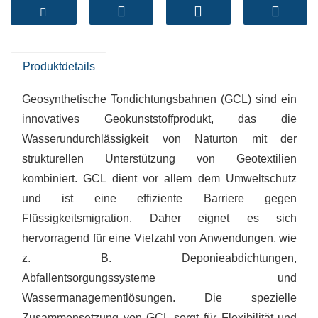
als Deponiedichtungen, Dichtungssysteme und
Wassermanagementlösungen. Ihre spezielle
Zusammensetzung gewährleistet Flexibilität bei
gleichzeitig hervorragender
Produktdetails
Wasserundurchlässigkeit und macht sie zu einer
Geosynthetische Tondichtungsbahnen (GCL) sind ein
nachhaltigen Alternative zu herkömmlichen
innovatives Geokunststoffprodukt, das die
Kunststoffdichtungsbahnen.
Wasserundurchlässigkeit von Naturton mit der
-
Ausgezeichnete Undurchlässigkeit
:
strukturellen Unterstützung von Geotextilien
Geosynthetische Tondichtungsbahnen bilden
kombiniert. GCL dient vor allem dem Umweltschutz
eine zuverlässige Barriere gegen Wasser und
und ist eine effiziente Barriere gegen
Schadstoffe, was für den Schutz des
Flüssigkeitsmigration. Daher eignet es sich
Grundwassers unerlässlich ist.
hervorragend für eine Vielzahl von Anwendungen, wie
-
Leicht und flexibel
: Sein leichtes Design
z. B. Deponieabdichtungen,
ermöglicht eine bequeme Handhabung und
Abfallentsorgungssysteme und
Installation, wodurch Arbeitskosten und
Wassermanagementlösungen. Die spezielle
Projektzeit reduziert werden.
Zusammensetzung von GCL sorgt für Flexibilität und