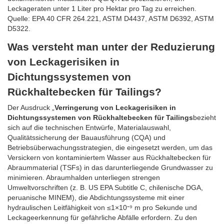
Leckageraten unter 1 Liter pro Hektar pro Tag zu erreichen.
Quelle: EPA 40 CFR 264.221, ASTM D4437, ASTM D6392, ASTM
D5322.
Was versteht man unter der Reduzierung
von Leckagerisiken in
Dichtungssystemen von
Rückhaltebecken für Tailings?
Der Ausdruck „
Verringerung von Leckagerisiken in
Dichtungssystemen von Rückhaltebecken für Tailings
bezieht
sich auf die technischen Entwürfe, Materialauswahl,
Qualitätssicherung der Bauausführung (CQA) und
Betriebsüberwachungsstrategien, die eingesetzt werden, um das
Versickern von kontaminiertem Wasser aus Rückhaltebecken für
Abraummaterial (TSFs) in das darunterliegende Grundwasser zu
minimieren. Abraumhalden unterliegen strengen
Umweltvorschriften (z. B. US EPA Subtitle C, chilenische DGA,
peruanische MINEM), die Abdichtungssysteme mit einer
hydraulischen Leitfähigkeit von ≤1×10⁻⁹ m pro Sekunde und
Leckageerkennung für gefährliche Abfälle erfordern. Zu den