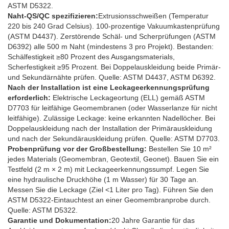
ASTM D5322.
Naht-QS/QC spezifizieren:
Extrusionsschweißen (Temperatur
220 bis 240 Grad Celsius). 100-prozentige Vakuumkastenprüfung
(ASTM D4437). Zerstörende Schäl- und Scherprüfungen (ASTM
D6392) alle 500 m Naht (mindestens 3 pro Projekt). Bestanden:
Schälfestigkeit ≥80 Prozent des Ausgangsmaterials,
Scherfestigkeit ≥95 Prozent. Bei Doppelauskleidung beide Primär-
und Sekundärnähte prüfen. Quelle: ASTM D4437, ASTM D6392.
Nach der Installation ist eine Leckageerkennungsprüfung
erforderlich:
Elektrische Leckageortung (ELL) gemäß ASTM
D7703 für leitfähige Geomembranen (oder Wasserlanze für nicht
leitfähige). Zulässige Leckage: keine erkannten Nadellöcher. Bei
Doppelauskleidung nach der Installation der Primärauskleidung
und nach der Sekundärauskleidung prüfen. Quelle: ASTM D7703.
Probenprüfung vor der Großbestellung:
Bestellen Sie 10 m²
jedes Materials (Geomembran, Geotextil, Geonet). Bauen Sie ein
Testfeld (2 m × 2 m) mit Leckageerkennungssumpf. Legen Sie
eine hydraulische Druckhöhe (1 m Wasser) für 30 Tage an.
Messen Sie die Leckage (Ziel <1 Liter pro Tag). Führen Sie den
ASTM D5322-Eintauchtest an einer Geomembranprobe durch.
Quelle: ASTM D5322.
Garantie und Dokumentation:
20 Jahre Garantie für das