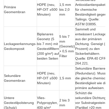
HDPE (neu,
1,5 mm
Antioxidantienpaket
Primäre
HP-OIT ≥500
bis 2,0
für chemische
Geomembran
Minuten)
mm
Beständigkeit gegen
Tailings. Quelle:
ASTM D3895.
Sammelt und
Biplanares
entwässert Leckagen
5 bis 7
Geonetz (5
aus der primären
mm
Leckageerkennungs-
bis 7 mm) mit
Dichtung. Geneigt (≥2
(Geonetz)
Geokomposit
Geotextilfiltern
Prozent) zu den
+ 0,5 mm
(200 g/m²) auf
Sickerbehältern.
Filter
beiden Seiten
Quelle: EPA 40 CFR
264.221.
Sekundäre Barriere
HDPE (neu,
(Redundanz). Muss
Sekundäre
HP-OIT ≥500
1,5 mm
die gleiche chemisch
Geomembran
Minuten)
Beständigkeit wie die
primäre aufweisen.
Schützt die
Untere
Vlies-
sekundäre Dichtung
2 bis 3
Geotextilpolsterung
Polypropylen,
vor Substratgesteinen
mm
(Schutz)
400 g/m²
(Partikel >20 mm