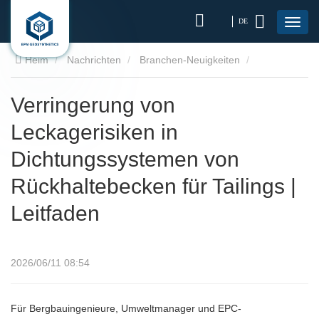
DE
Heim
Nachrichten
Branchen-Neuigkeiten
Verringerung von Leckagerisiken in Dichtungssystemen von
Verringerung von
Leckagerisiken in
Rückhaltebecken für Tailings | Leitfaden
Dichtungssystemen von
Rückhaltebecken für Tailings |
Leitfaden
2026/06/11 08:54
Für Bergbauingenieure, Umweltmanager und EPC-