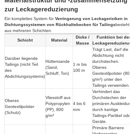
Materialstruktur und -zusammensetzung
zur Leckagereduzierung
Ein komplettes System für
Verringerung von Leckagerisiken in
Dichtungssystemen von Rückhaltebecken für Tailings
besteht
aus mehreren Schichten.
Dicke /
Funktion bei der
Schicht
Material
Masse
Leckagereduzierun
Trägt Last, darf die
Abdichtung nicht
Darüber liegende
Hüttensande
durchstechen.
Tailings (nicht Teil
1 m bis
(Sand,
Oberes
des
100 m
Schluff, Ton)
Geotextilpolster (800
Abdichtungssystems)
g/m²) unter den
Tailings verwenden.
Verhindert das
Vliesstoff aus
Durchstechen der
Oberes
Polypropylen
4 bis 6
primären Auskleidung
Geotextilpolster
(PP), 800
mm
durch kantige
(Schutz)
g/m²
Tailings-Partikel oder
Geräte.
Primäre Barriere.
Verbessertes