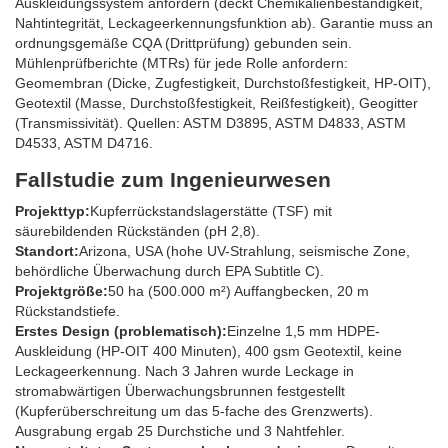
Auskleidungssystem anfordern (deckt Chemikalienbeständigkeit,
Nahtintegrität, Leckageerkennungsfunktion ab). Garantie muss an
ordnungsgemäße CQA (Drittprüfung) gebunden sein.
Mühlenprüfberichte (MTRs) für jede Rolle anfordern:
Geomembran (Dicke, Zugfestigkeit, Durchstoßfestigkeit, HP-OIT),
Geotextil (Masse, Durchstoßfestigkeit, Reißfestigkeit), Geogitter
(Transmissivität). Quellen: ASTM D3895, ASTM D4833, ASTM
D4533, ASTM D4716.
Fallstudie zum Ingenieurwesen
Projekttyp:
Kupferrückstandslagerstätte (TSF) mit
säurebildenden Rückständen (pH 2,8).
Standort:
Arizona, USA (hohe UV-Strahlung, seismische Zone,
behördliche Überwachung durch EPA Subtitle C).
Projektgröße:
50 ha (500.000 m²) Auffangbecken, 20 m
Rückstandstiefe.
Erstes Design (problematisch):
Einzelne 1,5 mm HDPE-
Auskleidung (HP-OIT 400 Minuten), 400 gsm Geotextil, keine
Leckageerkennung. Nach 3 Jahren wurde Leckage in
stromabwärtigen Überwachungsbrunnen festgestellt
(Kupferüberschreitung um das 5-fache des Grenzwerts).
Ausgrabung ergab 25 Durchstiche und 3 Nahtfehler.