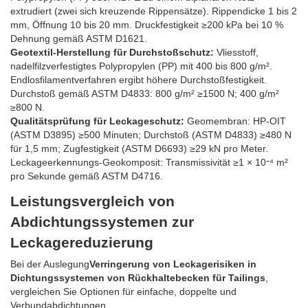
extrudiert (zwei sich kreuzende Rippensätze). Rippendicke 1 bis 2
mm, Öffnung 10 bis 20 mm. Druckfestigkeit ≥200 kPa bei 10 %
Dehnung gemäß ASTM D1621.
Geotextil-Herstellung für Durchstoßschutz:
Vliesstoff,
nadelfilzverfestigtes Polypropylen (PP) mit 400 bis 800 g/m².
Endlosfilamentverfahren ergibt höhere Durchstoßfestigkeit.
Durchstoß gemäß ASTM D4833: 800 g/m² ≥1500 N; 400 g/m²
≥800 N.
Qualitätsprüfung für Leckageschutz:
Geomembran: HP-OIT
(ASTM D3895) ≥500 Minuten; Durchstoß (ASTM D4833) ≥480 N
für 1,5 mm; Zugfestigkeit (ASTM D6693) ≥29 kN pro Meter.
Leckageerkennungs-Geokomposit: Transmissivität ≥1 × 10⁻⁴ m²
pro Sekunde gemäß ASTM D4716.
Leistungsvergleich von
Abdichtungssystemen zur
Leckagereduzierung
Bei der Auslegung
Verringerung von Leckagerisiken in
Dichtungssystemen von Rückhaltebecken für Tailings
,
vergleichen Sie Optionen für einfache, doppelte und
Verbundabdichtungen.