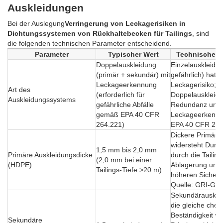
Auskleidungen
Bei der Auslegung
Verringerung von Leckagerisiken in
Dichtungssystemen von Rückhaltebecken für Tailings
, sind
die folgenden technischen Parameter entscheidend.
Parameter
Typischer Wert
Technische 
Doppelauskleidung
Einzelauskleidun
(primär + sekundär) mit
gefährlich) hat 
Leckageerkennung
Leckagerisiko;
Art des
(erforderlich für
Doppelauskleidu
Auskleidungssystems
gefährliche Abfälle
Redundanz und
gemäß EPA 40 CFR
Leckageerkennun
264.221)
EPA 40 CFR 264
Dickere Primära
widersteht Durc
1,5 mm bis 2,0 mm
Primäre Auskleidungsdicke
durch die Tailing
(2,0 mm bei einer
(HDPE)
Ablagerung und 
Tailings-Tiefe >20 m)
höheren Sicherhe
Quelle: GRI-GM
Sekundärauskle
die gleiche che
Beständigkeit wi
Sekundäre