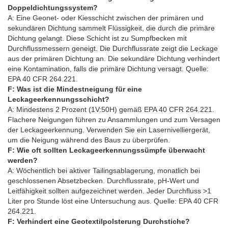
Doppeldichtungssystem?
A: Eine Geonet- oder Kiesschicht zwischen der primären und
sekundären Dichtung sammelt Flüssigkeit, die durch die primäre
Dichtung gelangt. Diese Schicht ist zu Sumpfbecken mit
Durchflussmessern geneigt. Die Durchflussrate zeigt die Leckage
aus der primären Dichtung an. Die sekundäre Dichtung verhindert
eine Kontamination, falls die primäre Dichtung versagt. Quelle:
EPA 40 CFR 264.221.
F: Was ist die Mindestneigung für eine
Leckageerkennungsschicht?
A: Mindestens 2 Prozent (1V:50H) gemäß EPA 40 CFR 264.221.
Flachere Neigungen führen zu Ansammlungen und zum Versagen
der Leckageerkennung. Verwenden Sie ein Lasernivelliergerät,
um die Neigung während des Baus zu überprüfen.
F: Wie oft sollten Leckageerkennungssümpfe überwacht
werden?
A: Wöchentlich bei aktiver Tailingsablagerung, monatlich bei
geschlossenen Absetzbecken. Durchflussrate, pH-Wert und
Leitfähigkeit sollten aufgezeichnet werden. Jeder Durchfluss >1
Liter pro Stunde löst eine Untersuchung aus. Quelle: EPA 40 CFR
264.221.
F: Verhindert eine Geotextilpolsterung Durchstiche?