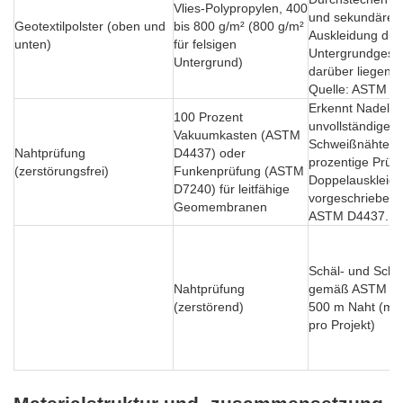
Vlies-Polypropylen, 400
und sekundären
Geotextilpolster (oben und
bis 800 g/m² (800 g/m²
Auskleidung dur
unten)
für felsigen
Untergrundgeste
Untergrund)
darüber liegende
Quelle: ASTM D
Erkennt Nadellö
100 Prozent
unvollständige
Vakuumkasten (ASTM
Schweißnähte. 
Nahtprüfung
D4437) oder
prozentige Prüfu
(zerstörungsfrei)
Funkenprüfung (ASTM
Doppelauskleid
D7240) für leitfähige
vorgeschrieben.
Geomembranen
ASTM D4437.
Schäl- und Sche
Nahtprüfung
gemäß ASTM D63
(zerstörend)
500 m Naht (min
pro Projekt)