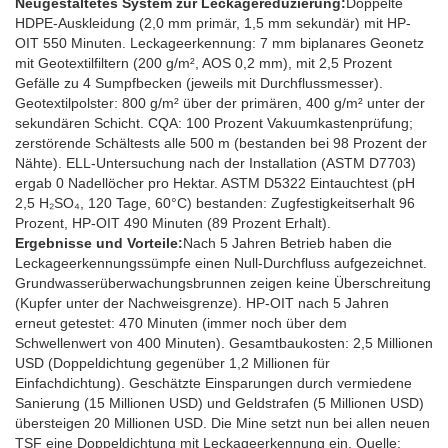
Neugestaltetes System zur Leckagereduzierung:
Doppelte
HDPE-Auskleidung (2,0 mm primär, 1,5 mm sekundär) mit HP-
OIT 550 Minuten. Leckageerkennung: 7 mm biplanares Geonetz
mit Geotextilfiltern (200 g/m², AOS 0,2 mm), mit 2,5 Prozent
Gefälle zu 4 Sumpfbecken (jeweils mit Durchflussmesser).
Geotextilpolster: 800 g/m² über der primären, 400 g/m² unter der
sekundären Schicht. CQA: 100 Prozent Vakuumkastenprüfung;
zerstörende Schältests alle 500 m (bestanden bei 98 Prozent der
Nähte). ELL-Untersuchung nach der Installation (ASTM D7703)
ergab 0 Nadellöcher pro Hektar. ASTM D5322 Eintauchtest (pH
2,5 H₂SO₄, 120 Tage, 60°C) bestanden: Zugfestigkeitserhalt 96
Prozent, HP-OIT 490 Minuten (89 Prozent Erhalt).
Ergebnisse und Vorteile:
Nach 5 Jahren Betrieb haben die
Leckageerkennungssümpfe einen Null-Durchfluss aufgezeichnet.
Grundwasserüberwachungsbrunnen zeigen keine Überschreitung
(Kupfer unter der Nachweisgrenze). HP-OIT nach 5 Jahren
erneut getestet: 470 Minuten (immer noch über dem
Schwellenwert von 400 Minuten). Gesamtbaukosten: 2,5 Millionen
USD (Doppeldichtung gegenüber 1,2 Millionen für
Einfachdichtung). Geschätzte Einsparungen durch vermiedene
Sanierung (15 Millionen USD) und Geldstrafen (5 Millionen USD)
übersteigen 20 Millionen USD. Die Mine setzt nun bei allen neuen
TSF eine Doppeldichtung mit Leckageerkennung ein. Quelle: