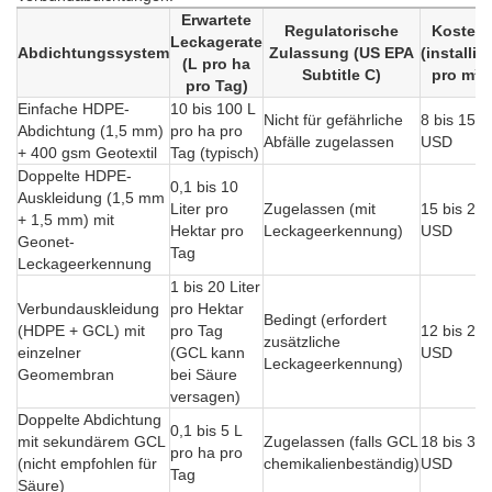
Erwartete
Regulatorische
Kosten
Leckagerate
Abdichtungssystem
Zulassung (US EPA
(installier
(L pro ha
Subtitle C)
pro m²)
pro Tag)
Einfache HDPE-
10 bis 100 L
Nicht für gefährliche
8 bis 15
Abdichtung (1,5 mm)
pro ha pro
Abfälle zugelassen
USD
+ 400 gsm Geotextil
Tag (typisch)
Doppelte HDPE-
0,1 bis 10
Auskleidung (1,5 mm
Liter pro
Zugelassen (mit
15 bis 25
+ 1,5 mm) mit
Hektar pro
Leckageerkennung)
USD
Geonet-
Tag
Leckageerkennung
1 bis 20 Liter
Verbundauskleidung
pro Hektar
Bedingt (erfordert
(HDPE + GCL) mit
pro Tag
12 bis 20
zusätzliche
einzelner
(GCL kann
USD
Leckageerkennung)
Geomembran
bei Säure
versagen)
Doppelte Abdichtung
0,1 bis 5 L
mit sekundärem GCL
Zugelassen (falls GCL
18 bis 30
pro ha pro
(nicht empfohlen für
chemikalienbeständig)
USD
Tag
Säure)