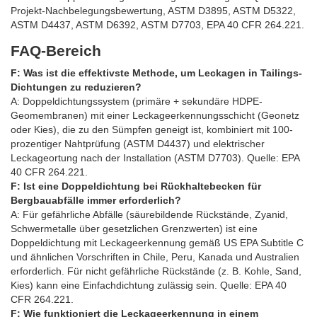
Projekt-Nachbelegungsbewertung, ASTM D3895, ASTM D5322,
ASTM D4437, ASTM D6392, ASTM D7703, EPA 40 CFR 264.221.
FAQ-Bereich
F: Was ist die effektivste Methode, um Leckagen in Tailings-
Dichtungen zu reduzieren?
A: Doppeldichtungssystem (primäre + sekundäre HDPE-
Geomembranen) mit einer Leckageerkennungsschicht (Geonetz
oder Kies), die zu den Sümpfen geneigt ist, kombiniert mit 100-
prozentiger Nahtprüfung (ASTM D4437) und elektrischer
Leckageortung nach der Installation (ASTM D7703). Quelle: EPA
40 CFR 264.221.
F: Ist eine Doppeldichtung bei Rückhaltebecken für
Bergbauabfälle immer erforderlich?
A: Für gefährliche Abfälle (säurebildende Rückstände, Zyanid,
Schwermetalle über gesetzlichen Grenzwerten) ist eine
Doppeldichtung mit Leckageerkennung gemäß US EPA Subtitle C
und ähnlichen Vorschriften in Chile, Peru, Kanada und Australien
erforderlich. Für nicht gefährliche Rückstände (z. B. Kohle, Sand,
Kies) kann eine Einfachdichtung zulässig sein. Quelle: EPA 40
CFR 264.221.
F: Wie funktioniert die Leckageerkennung in einem