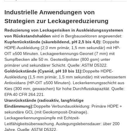
Industrielle Anwendungen von
Strategien zur Leckagereduzierung
Reduzierung von Leckagerisiken in Auskleidungssystemen
von Rückstandshalden
wird in Bergbausektoren angewendet:
Kupferrückstände (säurebildend, pH 2,5 bis 4,0):
Doppelte
HDPE-Auskleidung (2,0 mm primär, 1,5 mm sekundär) mit HP-
OIT ≥500 Minuten. Leckageerkennungs-Geonet (7 mm) mit
Sumpfbecken alle 50 m. Geotextilpolster (800 gsm) unter
primärer und sekundärer Schicht. Quelle: ASTM D5322.
Goldrückstände (Cyanid, pH 10 bis 11):
Doppelte HDPE-
Auskleidung (1,5 mm primär, 1,5 mm sekundär) mit verbessertem
Antioxidans (HP-OIT ≥500 Minuten). Leckerkennungsschicht aus
Kies (300 mm, gewaschen) für hohe Durchflusskapazität. Quelle:
EPA 40 CFR 264.221.
Uranrückstände (radioaktiv, langfristige
Eindämmung):
Doppelte Verbundauskleidung: Primäre HDPE +
sekundäre GCL (mit Geokomposit-Drainage).
Leckageerkennungssümpfe mit Echtzeit-
Leitfähigkeitsüberwachung. Auslegungslebensdauer: über 200
Jahre. Quelle: ASTM D5322.