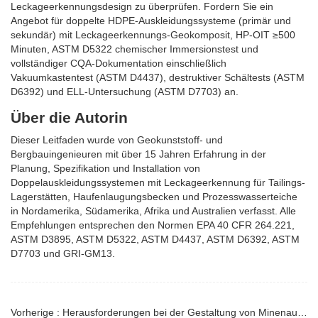
Leckageerkennungsdesign zu überprüfen. Fordern Sie ein
Angebot für doppelte HDPE-Auskleidungssysteme (primär und
sekundär) mit Leckageerkennungs-Geokomposit, HP-OIT ≥500
Minuten, ASTM D5322 chemischer Immersionstest und
vollständiger CQA-Dokumentation einschließlich
Vakuumkastentest (ASTM D4437), destruktiver Schältests (ASTM
D6392) und ELL-Untersuchung (ASTM D7703) an.
Über die Autorin
Dieser Leitfaden wurde von Geokunststoff- und
Bergbauingenieuren mit über 15 Jahren Erfahrung in der
Planung, Spezifikation und Installation von
Doppelauskleidungssystemen mit Leckageerkennung für Tailings-
Lagerstätten, Haufenlaugungsbecken und Prozesswasserteiche
in Nordamerika, Südamerika, Afrika und Australien verfasst. Alle
Empfehlungen entsprechen den Normen EPA 40 CFR 264.221,
ASTM D3895, ASTM D5322, ASTM D4437, ASTM D6392, ASTM
D7703 und GRI-GM13.
Vorherige : Herausforderungen bei der Gestaltung von Minenauskleidungen in felsigen Untergrundbedingungen | Leitfaden