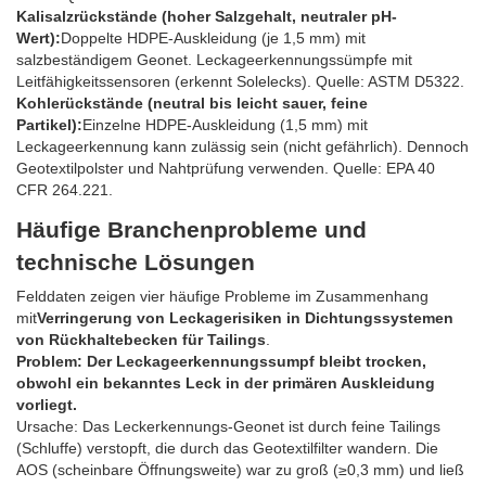
Kalisalzrückstände (hoher Salzgehalt, neutraler pH-
Wert):
Doppelte HDPE-Auskleidung (je 1,5 mm) mit
salzbeständigem Geonet. Leckageerkennungssümpfe mit
Leitfähigkeitssensoren (erkennt Solelecks). Quelle: ASTM D5322.
Kohlerückstände (neutral bis leicht sauer, feine
Partikel):
Einzelne HDPE-Auskleidung (1,5 mm) mit
Leckageerkennung kann zulässig sein (nicht gefährlich). Dennoch
Geotextilpolster und Nahtprüfung verwenden. Quelle: EPA 40
CFR 264.221.
Häufige Branchenprobleme und
technische Lösungen
Felddaten zeigen vier häufige Probleme im Zusammenhang
mit
Verringerung von Leckagerisiken in Dichtungssystemen
von Rückhaltebecken für Tailings
.
Problem: Der Leckageerkennungssumpf bleibt trocken,
obwohl ein bekanntes Leck in der primären Auskleidung
vorliegt.
Ursache: Das Leckerkennungs-Geonet ist durch feine Tailings
(Schluffe) verstopft, die durch das Geotextilfilter wandern. Die
AOS (scheinbare Öffnungsweite) war zu groß (≥0,3 mm) und ließ