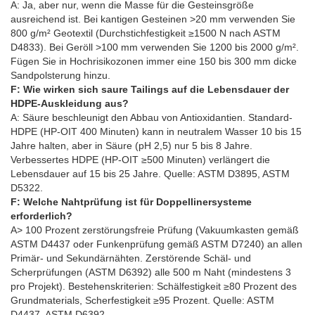
A: Ja, aber nur, wenn die Masse für die Gesteinsgröße
ausreichend ist. Bei kantigen Gesteinen >20 mm verwenden Sie
800 g/m² Geotextil (Durchstichfestigkeit ≥1500 N nach ASTM
D4833). Bei Geröll >100 mm verwenden Sie 1200 bis 2000 g/m².
Fügen Sie in Hochrisikozonen immer eine 150 bis 300 mm dicke
Sandpolsterung hinzu.
F: Wie wirken sich saure Tailings auf die Lebensdauer der
HDPE-Auskleidung aus?
A: Säure beschleunigt den Abbau von Antioxidantien. Standard-
HDPE (HP-OIT 400 Minuten) kann in neutralem Wasser 10 bis 15
Jahre halten, aber in Säure (pH 2,5) nur 5 bis 8 Jahre.
Verbessertes HDPE (HP-OIT ≥500 Minuten) verlängert die
Lebensdauer auf 15 bis 25 Jahre. Quelle: ASTM D3895, ASTM
D5322.
F: Welche Nahtprüfung ist für Doppellinersysteme
erforderlich?
A> 100 Prozent zerstörungsfreie Prüfung (Vakuumkasten gemäß
ASTM D4437 oder Funkenprüfung gemäß ASTM D7240) an allen
Primär- und Sekundärnähten. Zerstörende Schäl- und
Scherprüfungen (ASTM D6392) alle 500 m Naht (mindestens 3
pro Projekt). Bestehenskriterien: Schälfestigkeit ≥80 Prozent des
Grundmaterials, Scherfestigkeit ≥95 Prozent. Quelle: ASTM
D4437, ASTM D6392.