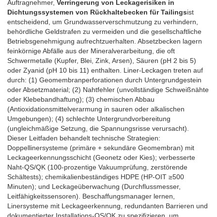
Auftragnehmer,
Verringerung von Leckagerisiken in
Dichtungssystemen von Rückhaltebecken für Tailings
ist
entscheidend, um Grundwasserverschmutzung zu verhindern,
behördliche Geldstrafen zu vermeiden und die gesellschaftliche
Betriebsgenehmigung aufrechtzuerhalten. Absetzbecken lagern
feinkörnige Abfälle aus der Mineralverarbeitung, die oft
Schwermetalle (Kupfer, Blei, Zink, Arsen), Säuren (pH 2 bis 5)
oder Zyanid (pH 10 bis 11) enthalten. Liner-Leckagen treten auf
durch: (1) Geomembranperforationen durch Untergrundgestein
oder Absetzmaterial; (2) Nahtfehler (unvollständige Schweißnähte
oder Klebebandhaftung); (3) chemischen Abbau
(Antioxidationsmittelverarmung in sauren oder alkalischen
Umgebungen); (4) schlechte Untergrundvorbereitung
(ungleichmäßige Setzung, die Spannungsrisse verursacht).
Dieser Leitfaden behandelt technische Strategien:
Doppellinersysteme (primäre + sekundäre Geomembran) mit
Leckageerkennungsschicht (Geonetz oder Kies); verbesserte
Naht-QS/QK (100-prozentige Vakuumprüfung, zerstörende
Schältests); chemikalienbeständiges HDPE (HP-OIT ≥500
Minuten); und Leckageüberwachung (Durchflussmesser,
Leitfähigkeitssensoren). Beschaffungsmanager lernen,
Linersysteme mit Leckageerkennung, redundanten Barrieren und
dokumentierter Installations-QS/QK zu spezifizieren, um