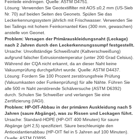
Feinteile eindringen. Quelle: ASTM D4751.
Lösung: Verwenden Sie Geotextilfilter mit AOS ≤0,2 mm (US-Sieb
Nr. 70) auf beiden Seiten des Geonets. Spülen Sie das
Leckerkennungssystem jährlich mit Frischwasser. Verwenden Sie
bei Tailings mit hohem Feinkornanteil Kies (300 mm, gewaschen)
anstelle von Geonet.
Problem: Versagen der Primärauskleidungsnaht (Leckage)
nach 2 Jahren durch den Leckerkennungssumpf festgestellt.
Ursache: Unvollständige Schweißnaht (Kaltverschweißung)
aufgrund falscher Extrusionstemperatur (unter 200 Grad Celsius).
Während der CQA nicht erkannt, da an dieser Naht keine
Vakuumprüfung durchgeführt wurde. Quelle: ASTM D4437.
Lösung: Fordern Sie 100 Prozent zerstörungsfreie Prüfung
(Vakuumkasten oder Funkenprüfung) für alle Nähte. Führen Sie
alle 500 m Naht zerstörende Schälversuche (ASTM D6392)
durch. Schulen Sie Schweißer und verlangen Sie eine
Zertifizierung (IAGI).
Problem: HP-OIT-Abbau in der primären Auskleidung nach 5
Jahren (saure Abgänge), was zu Rissen und Leckagen führt.
Ursache: Standard-HDPE (HP-OIT 400 Minuten) für saure
Abgänge (pH 2,5) spezifiziert. Säure beschleunigte den
Antioxidantienabbau (HP-OIT fiel in 5 Jahren auf 100 Minuten).
Quelle: ASTM D3895.