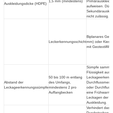
1,5 mm (mindestens)
Primärauskleidu
Auskleidungsdicke (HDPE)
aufweisen. Dün
Sekundärausklei
nicht zulässig.
Biplanares Geone
Leckerkennungsschicht
mm) oder Kies 
mit Geotextilfilte
Sümpfe sammel
Flüssigkeit aus 
50 bis 100 m entlang
Leckageerkennu
Abstand der
des Umfangs,
Durchflussmess
Leckageerkennungssümpfe
mindestens 2 pro
oder Durchfluss
Auffangbecken
eine Frühwarnun
Leckagen der p
Auskleidung.
Verhindert das
Durchstechen de