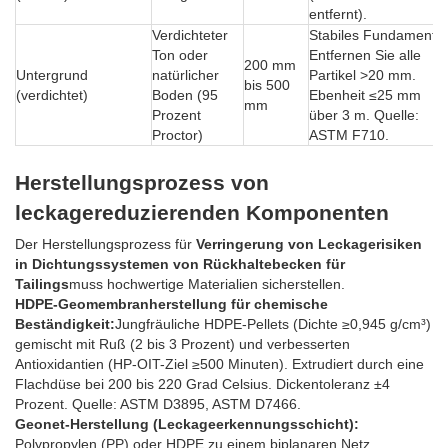
entfernt).
Verdichteter
Stabiles Fundament.
Ton oder
Entfernen Sie alle
200 mm
Untergrund
natürlicher
Partikel >20 mm.
bis 500
(verdichtet)
Boden (95
Ebenheit ≤25 mm
mm
Prozent
über 3 m. Quelle:
Proctor)
ASTM F710.
Herstellungsprozess von
leckagereduzierenden Komponenten
Der Herstellungsprozess für
Verringerung von Leckagerisiken
in Dichtungssystemen von Rückhaltebecken für
Tailings
muss hochwertige Materialien sicherstellen.
HDPE-Geomembranherstellung für chemische
Beständigkeit:
Jungfräuliche HDPE-Pellets (Dichte ≥0,945 g/cm³)
gemischt mit Ruß (2 bis 3 Prozent) und verbesserten
Antioxidantien (HP-OIT-Ziel ≥500 Minuten). Extrudiert durch eine
Flachdüse bei 200 bis 220 Grad Celsius. Dickentoleranz ±4
Prozent. Quelle: ASTM D3895, ASTM D7466.
Geonet-Herstellung (Leckageerkennungsschicht):
Polypropylen (PP) oder HDPE zu einem biplanaren Netz