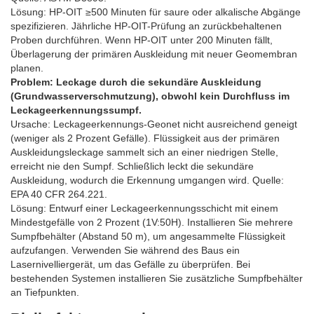
Lösung: HP-OIT ≥500 Minuten für saure oder alkalische Abgänge
spezifizieren. Jährliche HP-OIT-Prüfung an zurückbehaltenen
Proben durchführen. Wenn HP-OIT unter 200 Minuten fällt,
Überlagerung der primären Auskleidung mit neuer Geomembran
planen.
Problem: Leckage durch die sekundäre Auskleidung
(Grundwasserverschmutzung), obwohl kein Durchfluss im
Leckageerkennungssumpf.
Ursache: Leckageerkennungs-Geonet nicht ausreichend geneigt
(weniger als 2 Prozent Gefälle). Flüssigkeit aus der primären
Auskleidungsleckage sammelt sich an einer niedrigen Stelle,
erreicht nie den Sumpf. Schließlich leckt die sekundäre
Auskleidung, wodurch die Erkennung umgangen wird. Quelle:
EPA 40 CFR 264.221.
Lösung: Entwurf einer Leckageerkennungsschicht mit einem
Mindestgefälle von 2 Prozent (1V:50H). Installieren Sie mehrere
Sumpfbehälter (Abstand 50 m), um angesammelte Flüssigkeit
aufzufangen. Verwenden Sie während des Baus ein
Lasernivelliergerät, um das Gefälle zu überprüfen. Bei
bestehenden Systemen installieren Sie zusätzliche Sumpfbehälter
an Tiefpunkten.