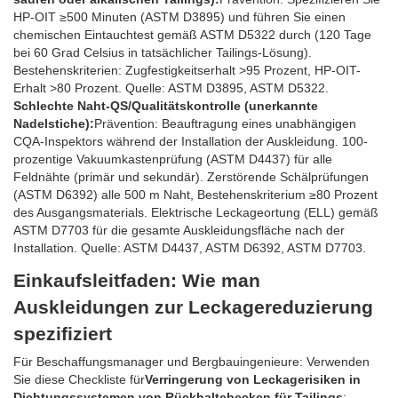
HP-OIT ≥500 Minuten (ASTM D3895) und führen Sie einen
chemischen Eintauchtest gemäß ASTM D5322 durch (120 Tage
bei 60 Grad Celsius in tatsächlicher Tailings-Lösung).
Bestehenskriterien: Zugfestigkeitserhalt >95 Prozent, HP-OIT-
Erhalt >80 Prozent. Quelle: ASTM D3895, ASTM D5322.
Schlechte Naht-QS/Qualitätskontrolle (unerkannte
Nadelstiche):
Prävention: Beauftragung eines unabhängigen
CQA-Inspektors während der Installation der Auskleidung. 100-
prozentige Vakuumkastenprüfung (ASTM D4437) für alle
Feldnähte (primär und sekundär). Zerstörende Schälprüfungen
(ASTM D6392) alle 500 m Naht, Bestehenskriterium ≥80 Prozent
des Ausgangsmaterials. Elektrische Leckageortung (ELL) gemäß
ASTM D7703 für die gesamte Auskleidungsfläche nach der
Installation. Quelle: ASTM D4437, ASTM D6392, ASTM D7703.
Einkaufsleitfaden: Wie man
Auskleidungen zur Leckagereduzierung
spezifiziert
Für Beschaffungsmanager und Bergbauingenieure: Verwenden
Sie diese Checkliste für
Verringerung von Leckagerisiken in
Dichtungssystemen von Rückhaltebecken für Tailings
: