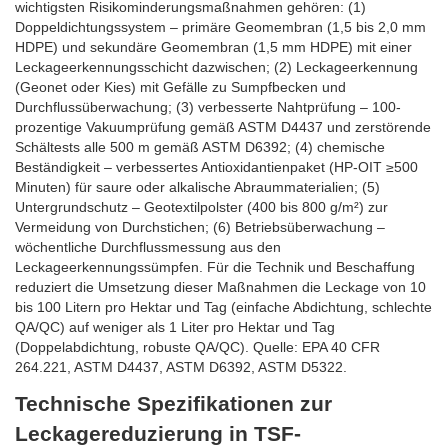
wichtigsten Risikominderungsmaßnahmen gehören: (1)
Doppeldichtungssystem – primäre Geomembran (1,5 bis 2,0 mm
HDPE) und sekundäre Geomembran (1,5 mm HDPE) mit einer
Leckageerkennungsschicht dazwischen; (2) Leckageerkennung
(Geonet oder Kies) mit Gefälle zu Sumpfbecken und
Durchflussüberwachung; (3) verbesserte Nahtprüfung – 100-
prozentige Vakuumprüfung gemäß ASTM D4437 und zerstörende
Schältests alle 500 m gemäß ASTM D6392; (4) chemische
Beständigkeit – verbessertes Antioxidantienpaket (HP-OIT ≥500
Minuten) für saure oder alkalische Abraummaterialien; (5)
Untergrundschutz – Geotextilpolster (400 bis 800 g/m²) zur
Vermeidung von Durchstichen; (6) Betriebsüberwachung –
wöchentliche Durchflussmessung aus den
Leckageerkennungssümpfen. Für die Technik und Beschaffung
reduziert die Umsetzung dieser Maßnahmen die Leckage von 10
bis 100 Litern pro Hektar und Tag (einfache Abdichtung, schlechte
QA/QC) auf weniger als 1 Liter pro Hektar und Tag
(Doppelabdichtung, robuste QA/QC). Quelle: EPA 40 CFR
264.221, ASTM D4437, ASTM D6392, ASTM D5322.
Technische Spezifikationen zur
Leckagereduzierung in TSF-