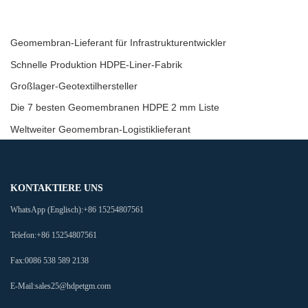
Geomembran-Lieferant für Infrastrukturentwickler
Schnelle Produktion HDPE-Liner-Fabrik
Großlager-Geotextilhersteller
Die 7 besten Geomembranen HDPE 2 mm Liste
Weltweiter Geomembran-Logistiklieferant
KONTAKTIERE UNS
WhatsApp (Englisch):
+86 15254807561
Telefon:
+86 15254807561
Fax:
0086 538 589 2138
E-Mail:
sales25@hdpetgm.com