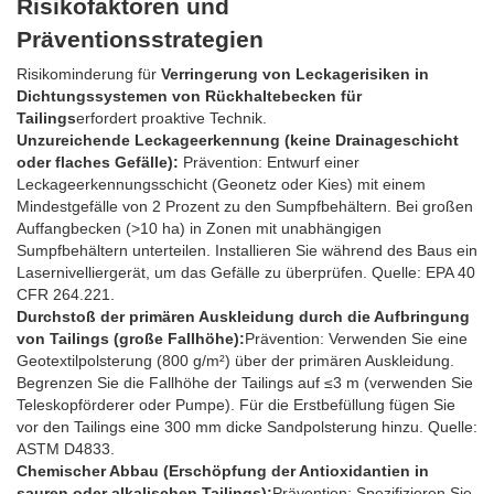
Risikofaktoren und
Präventionsstrategien
Risikominderung für
Verringerung von Leckagerisiken in
Dichtungssystemen von Rückhaltebecken für
Tailings
erfordert proaktive Technik.
Unzureichende Leckageerkennung (keine Drainageschicht
oder flaches Gefälle):
Prävention: Entwurf einer
Leckageerkennungsschicht (Geonetz oder Kies) mit einem
Mindestgefälle von 2 Prozent zu den Sumpfbehältern. Bei großen
Auffangbecken (>10 ha) in Zonen mit unabhängigen
Sumpfbehältern unterteilen. Installieren Sie während des Baus ein
Lasernivelliergerät, um das Gefälle zu überprüfen. Quelle: EPA 40
CFR 264.221.
Durchstoß der primären Auskleidung durch die Aufbringung
von Tailings (große Fallhöhe):
Prävention: Verwenden Sie eine
Geotextilpolsterung (800 g/m²) über der primären Auskleidung.
Begrenzen Sie die Fallhöhe der Tailings auf ≤3 m (verwenden Sie
Teleskopförderer oder Pumpe). Für die Erstbefüllung fügen Sie
vor den Tailings eine 300 mm dicke Sandpolsterung hinzu. Quelle:
ASTM D4833.
Chemischer Abbau (Erschöpfung der Antioxidantien in
sauren oder alkalischen Tailings):
Prävention: Spezifizieren Sie