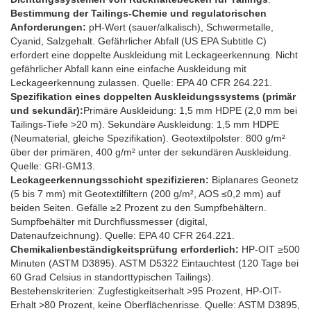
Bestimmung der Tailings-Chemie und regulatorischen
Anforderungen:
pH-Wert (sauer/alkalisch), Schwermetalle,
Cyanid, Salzgehalt. Gefährlicher Abfall (US EPA Subtitle C)
erfordert eine doppelte Auskleidung mit Leckageerkennung. Nicht
gefährlicher Abfall kann eine einfache Auskleidung mit
Leckageerkennung zulassen. Quelle: EPA 40 CFR 264.221.
Spezifikation eines doppelten Auskleidungssystems (primär
und sekundär):
Primäre Auskleidung: 1,5 mm HDPE (2,0 mm bei
Tailings-Tiefe >20 m). Sekundäre Auskleidung: 1,5 mm HDPE
(Neumaterial, gleiche Spezifikation). Geotextilpolster: 800 g/m²
über der primären, 400 g/m² unter der sekundären Auskleidung.
Quelle: GRI-GM13.
Leckageerkennungsschicht spezifizieren:
Biplanares Geonetz
(5 bis 7 mm) mit Geotextilfiltern (200 g/m², AOS ≤0,2 mm) auf
beiden Seiten. Gefälle ≥2 Prozent zu den Sumpfbehältern.
Sumpfbehälter mit Durchflussmesser (digital,
Datenaufzeichnung). Quelle: EPA 40 CFR 264.221.
Chemikalienbeständigkeitsprüfung erforderlich:
HP-OIT ≥500
Minuten (ASTM D3895). ASTM D5322 Eintauchtest (120 Tage bei
60 Grad Celsius in standorttypischen Tailings).
Bestehenskriterien: Zugfestigkeitserhalt >95 Prozent, HP-OIT-
Erhalt >80 Prozent, keine Oberflächenrisse. Quelle: ASTM D3895,