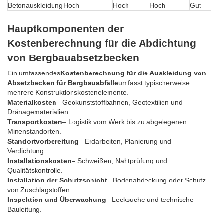
Betonauskleidung
Hoch
Hoch
Hoch
Gut
Hauptkomponenten der
Kostenberechnung für die Abdichtung
von Bergbauabsetzbecken
Ein umfassendes
Kostenberechnung für die Auskleidung von
Absetzbecken für Bergbauabfälle
umfasst typischerweise
mehrere Konstruktionskostenelemente.
Materialkosten
– Geokunststoffbahnen, Geotextilien und
Dränagematerialien.
Transportkosten
– Logistik vom Werk bis zu abgelegenen
Minenstandorten.
Standortvorbereitung
– Erdarbeiten, Planierung und
Verdichtung.
Installationskosten
– Schweißen, Nahtprüfung und
Qualitätskontrolle.
Installation der Schutzschicht
– Bodenabdeckung oder Schutz
von Zuschlagstoffen.
Inspektion und Überwachung
– Lecksuche und technische
Bauleitung.