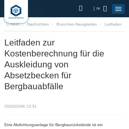
DE
Heim
Nachrichten
Branchen-Neuigkeiten
Leitfaden
zur Kostenberechnung für die Auskleidung von Absetzbecken
Leitfaden zur
Kostenberechnung für die
für Bergbauabfälle
Auskleidung von
Absetzbecken für
Bergbauabfälle
2026/03/06 13:31
Eine Abdichtungsanlage für Bergbaurückstände ist ein