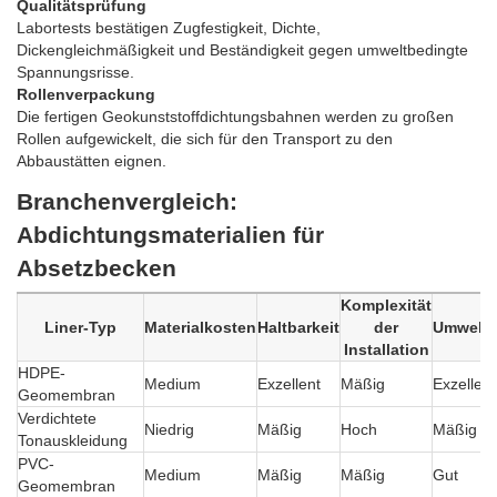
Qualitätsprüfung
Labortests bestätigen Zugfestigkeit, Dichte,
Dickengleichmäßigkeit und Beständigkeit gegen umweltbedingte
Spannungsrisse.
Rollenverpackung
Die fertigen Geokunststoffdichtungsbahnen werden zu großen
Rollen aufgewickelt, die sich für den Transport zu den
Abbaustätten eignen.
Branchenvergleich:
Abdichtungsmaterialien für
Absetzbecken
Komplexität
Liner-Typ
Materialkosten
Haltbarkeit
der
Umwelts
Installation
HDPE-
Medium
Exzellent
Mäßig
Exzellent
Geomembran
Verdichtete
Niedrig
Mäßig
Hoch
Mäßig
Tonauskleidung
PVC-
Medium
Mäßig
Mäßig
Gut
Geomembran