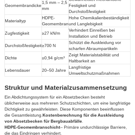
1,5 mm – 2,5
Geomembrandicke
Festigkeit und
mm
Durchstoßfestigkeit
HDPE-
Hohe Chemikalienbeständigkeit
Materialtyp
Geomembran
und Langlebigkeit
Verhindert Einreißen bei
Zugfestigkeit
≥27 kN/m
Installation und Betrieb
Schützt die Auskleidung vor
Durchstoßfestigkeit
≥700 N
scharfen Abraumpartikeln
Zeigt Materialstabilität und
Dichte
≥0,94 g/cm³
Haltbarkeit an
Langfristige
Lebensdauer
20–50 Jahre
Umweltschutzmaßnahmen
Struktur und Materialzusammensetzung
Ein Abdichtungssystem für ein Absetzbecken besteht
üblicherweise aus mehreren Schutzschichten, um eine langfristige
Dichtigkeit zu gewährleisten. Diese Komponenten beeinflussen
die Gesamtleistung.
Kostenberechnung für die Auskleidung
von Absetzbecken für Bergbauabfälle
.
HDPE-Geomembranschicht
– Primäre undurchlässige Barriere,
die das Eindringen verhindert.