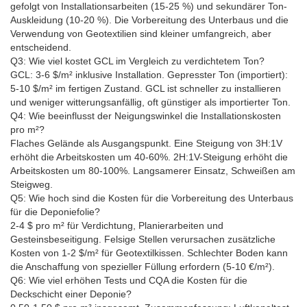
gefolgt von Installationsarbeiten (15-25 %) und sekundärer Ton-
Auskleidung (10-20 %). Die Vorbereitung des Unterbaus und die
Verwendung von Geotextilien sind kleiner umfangreich, aber
entscheidend.
Q3: Wie viel kostet GCL im Vergleich zu verdichtetem Ton?
GCL: 3-6 $/m² inklusive Installation. Gepresster Ton (importiert):
5-10 $/m² im fertigen Zustand. GCL ist schneller zu installieren
und weniger witterungsanfällig, oft günstiger als importierter Ton.
Q4: Wie beeinflusst der Neigungswinkel die Installationskosten
pro m²?
Flaches Gelände als Ausgangspunkt. Eine Steigung von 3H:1V
erhöht die Arbeitskosten um 40-60%. 2H:1V-Steigung erhöht die
Arbeitskosten um 80-100%. Langsamerer Einsatz, Schweißen am
Steigweg.
Q5: Wie hoch sind die Kosten für die Vorbereitung des Unterbaus
für die Deponiefolie?
2-4 $ pro m² für Verdichtung, Planierarbeiten und
Gesteinsbeseitigung. Felsige Stellen verursachen zusätzliche
Kosten von 1-2 $/m² für Geotextilkissen. Schlechter Boden kann
die Anschaffung von spezieller Füllung erfordern (5-10 €/m²).
Q6: Wie viel erhöhen Tests und CQA die Kosten für die
Deckschicht einer Deponie?