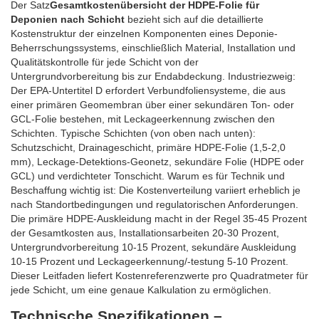
Der Satz
Gesamtkostenübersicht der HDPE-Folie für
Deponien nach Schicht
bezieht sich auf die detaillierte
Kostenstruktur der einzelnen Komponenten eines Deponie-
Beherrschungssystems, einschließlich Material, Installation und
Qualitätskontrolle für jede Schicht von der
Untergrundvorbereitung bis zur Endabdeckung. Industriezweig:
Der EPA-Untertitel D erfordert Verbundfoliensysteme, die aus
einer primären Geomembran über einer sekundären Ton- oder
GCL-Folie bestehen, mit Leckageerkennung zwischen den
Schichten. Typische Schichten (von oben nach unten):
Schutzschicht, Drainageschicht, primäre HDPE-Folie (1,5-2,0
mm), Leckage-Detektions-Geonetz, sekundäre Folie (HDPE oder
GCL) und verdichteter Tonschicht. Warum es für Technik und
Beschaffung wichtig ist: Die Kostenverteilung variiert erheblich je
nach Standortbedingungen und regulatorischen Anforderungen.
Die primäre HDPE-Auskleidung macht in der Regel 35-45 Prozent
der Gesamtkosten aus, Installationsarbeiten 20-30 Prozent,
Untergrundvorbereitung 10-15 Prozent, sekundäre Auskleidung
10-15 Prozent und Leckageerkennung/-testung 5-10 Prozent.
Dieser Leitfaden liefert Kostenreferenzwerte pro Quadratmeter für
jede Schicht, um eine genaue Kalkulation zu ermöglichen.
Technische Spezifikationen –