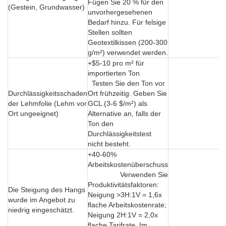
Fügen Sie 20 % für den
(Gestein, Grundwasser)
unvorhergesehenen
Bedarf hinzu. Für felsige
Stellen sollten
Geotextilkissen (200-300
g/m²) verwendet werden.
+$5-10 pro m² für
importierten Ton
Testen Sie den Ton vor
Durchlässigkeitsschaden
Ort frühzeitig. Geben Sie
der Lehmfolie (Lehm vor
GCL (3-6 $/m²) als
Ort ungeeignet)
Alternative an, falls der
Ton den
Durchlässigkeitstest
nicht besteht.
+40-60%
Arbeitskostenüberschuss
Verwenden Sie
Produktivitätsfaktoren:
Die Steigung des Hangs
Neigung >3H:1V = 1,6x
wurde im Angebot zu
flache Arbeitskostenrate;
niedrig eingeschätzt.
Neigung 2H:1V = 2,0x
flache Tarifrate. Im