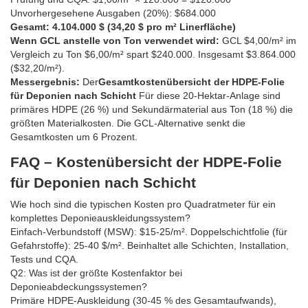
Unvorhergesehene Ausgaben (20%): $684.000
Gesamt: 4.104.000 $ (34,20 $ pro m² Linerfläche)
Wenn GCL anstelle von Ton verwendet wird:
GCL $4,00/m² im
Vergleich zu Ton $6,00/m² spart $240.000. Insgesamt $3.864.000
($32,20/m²).
Messergebnis:
Der
Gesamtkostenübersicht der HDPE-Folie
für Deponien nach Schicht
Für diese 20-Hektar-Anlage sind
primäres HDPE (26 %) und Sekundärmaterial aus Ton (18 %) die
größten Materialkosten. Die GCL-Alternative senkt die
Gesamtkosten um 6 Prozent.
FAQ – Kostenübersicht der HDPE-Folie
für Deponien nach Schicht
Wie hoch sind die typischen Kosten pro Quadratmeter für ein
komplettes Deponieauskleidungssystem?
Einfach-Verbundstoff (MSW): $15-25/m². Doppelschichtfolie (für
Gefahrstoffe): 25-40 $/m². Beinhaltet alle Schichten, Installation,
Tests und CQA.
Q2: Was ist der größte Kostenfaktor bei
Deponieabdeckungssystemen?
Primäre HDPE-Auskleidung (30-45 % des Gesamtaufwands),