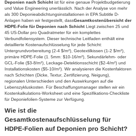
Deponien nach Schicht
ist für eine genaue Projektbudgetierung
und Value Engineering unerlässlich. Nach der Analyse von mehr
als 300 Deponieabdichtungsinstallationen in EPA Subtitle D-
Anlagen haben wir festgestellt, dass
Gesamtkostenübersicht der
HDPE-Folie für Deponien nach Schicht
Liegt zwischen 25 und
45 US-Dollar pro Quadratmeter für ein komplettes
Verbundfoliensystem. Dieser technische Leitfaden enthält eine
detaillierte Kostenaufschlüsselung für jede Schicht:
Untergrundvorbereitung (2-4 $/m²), Geotextilkissen (1-2 $/m²),
primäre HDPE-Folie (1. 5mm: $10-16/m²), Sekundärlehm- oder
GCL-Folie ($3-8/m²), Leckage-Detektionsschicht ($2-4/m²) und
Installationskosten ($5-10/m²). Wir analysieren die Kostenfaktoren
nach Schichten (Dicke, Textur, Zertifizierung, Neigung),
regionalen Unterschieden und den Auswirkungen auf die
Lebenszykluskosten. Für Beschaffungsmanager stellen wir ein
Kostenkalkulations-Worksheet und eine Spezifikations-Checkliste
für Deponiefolien-Systeme zur Verfügung.
Wie ist die
Gesamtkostenaufschlüsselung für
HDPE-Folien auf Deponien pro Schicht?