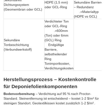
Sekundäres
HDPE (1,5 mm)
Sekundäre Barriere
Dichtungssystem
oder GCL-Ring
– Redundanz
(Geomembran oder GCL)
.=Materialtyp
(HDPE vs GCL)
Verdichteter Ton
oder GCL-Ring
.=600mm
(Ton) oder 6mm
Sekundäre
(GCL) Ring
Tonbeschichtung
Endgültige
(Verbundwerkstoff)
Barriere,
selbstheilender
Ring
Tonimportkosten,
Verdichtungskosten
Herstellungsprozess – Kostenkontrolle
für Deponiefolienkomponenten
Bodenvorbereitung
– Verdichtung auf 95 % nach Proctor-
Standard. Steinentfernung ist entscheidend – kostet 1-2 $/m² für
steinigen Standort. Geotextilkissen kostet zusätzlich 1-2 $/m².