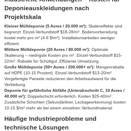
Deponieauskleidungen nach
Projektskala
Kleiner Mülldeponie (5 Acres / 20.000 m²):
Skaleneffekte sind
begrenzt. Einzel-Verbundstoff $18-28/m². Bodenvorbereitung
kostet mehr pro m² (4-6 $/m²). Installationsarbeiten weniger
effizient.
Mittlere Mülldeponie (20 Acres / 80.000 m²):
Optimale
Skalierung – niedrigste Kosten pro m². Einzel-Verbundstoff $15-
22/m². Rabatte für Schüttgut. Effiziente Umsetzung.
Große Mülldeponie (50+ Acres / 200.000+ m²):
Mengenrabatte
auf HDPE (10-15 Prozent). Einzel-Verbundstoff $13-20/m².
Vorgefertigte Paneele reduzieren den Arbeitsaufwand für die
Verklebung.
Deponie für gefährliche Abfälle (Unterabschnitt C, 10 Acres /
40.000 m²):
Doppelschicht erforderlich. Kosten $25-40/m².
Zusätzliche Schichten (Sekundärliner, Leckageerkennung) kosten
10-15 $/m² mehr als bei einem einzelnen Verbundmaterial.
Häufige Industrieprobleme und
technische Lösungen