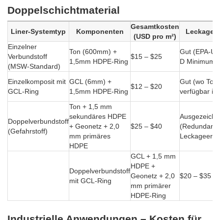
Doppelschichtmaterial
Gesamtkosten
Liner-Systemtyp
Komponenten
Leckages
(USD pro m²)
Einzelner
Ton (600mm) +
Gut (EPA-Unt
Verbundstoff
$15 – $25
1,5mm HDPE-Ring
D Minimum)
(MSW-Standard)
Einzelkomposit mit
GCL (6mm) +
Gut (wo Ton 
$12 – $20
GCL-Ring
1,5mm HDPE-Ring
verfügbar ist
Ton + 1,5 mm
sekundäres HDPE
Ausgezeichn
Doppelverbundstoff
+ Geonetz + 2,0
$25 – $40
(Redundanz,
(Gefahrstoff)
mm primäres
Leckageerk
HDPE
GCL + 1,5 mm
HDPE +
Doppelverbundstoff
Geonetz + 2,0
$20 – $35
mit GCL-Ring
mm primärer
HDPE-Ring
Industrielle Anwendungen – Kosten für