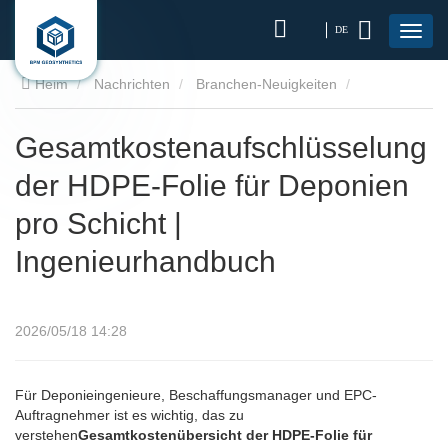
DE
Heim
Nachrichten
Branchen-Neuigkeiten
Gesamtkostenaufschlüsselung der HDPE-Folie für Deponien
Gesamtkostenaufschlüsselung
der HDPE-Folie für Deponien
pro Schicht | Ingenieurhandbuch
pro Schicht |
Ingenieurhandbuch
2026/05/18 14:28
Für Deponieingenieure, Beschaffungsmanager und EPC-
Auftragnehmer ist es wichtig, das zu
verstehen
Gesamtkostenübersicht der HDPE-Folie für