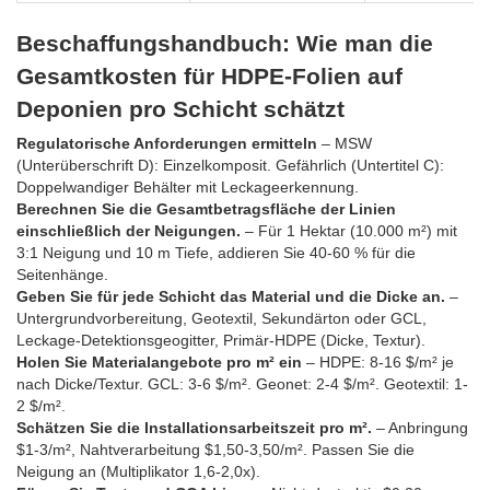
Beschaffungshandbuch: Wie man die
Gesamtkosten für HDPE-Folien auf
Deponien pro Schicht schätzt
Regulatorische Anforderungen ermitteln
– MSW
(Unterüberschrift D): Einzelkomposit. Gefährlich (Untertitel C):
Doppelwandiger Behälter mit Leckageerkennung.
Berechnen Sie die Gesamtbetragsfläche der Linien
einschließlich der Neigungen.
– Für 1 Hektar (10.000 m²) mit
3:1 Neigung und 10 m Tiefe, addieren Sie 40-60 % für die
Seitenhänge.
Geben Sie für jede Schicht das Material und die Dicke an.
–
Untergrundvorbereitung, Geotextil, Sekundärton oder GCL,
Leckage-Detektionsgeogitter, Primär-HDPE (Dicke, Textur).
Holen Sie Materialangebote pro m² ein
– HDPE: 8-16 $/m² je
nach Dicke/Textur. GCL: 3-6 $/m². Geonet: 2-4 $/m². Geotextil: 1-
2 $/m².
Schätzen Sie die Installationsarbeitszeit pro m².
– Anbringung
$1-3/m², Nahtverarbeitung $1,50-3,50/m². Passen Sie die
Neigung an (Multiplikator 1,6-2,0x).