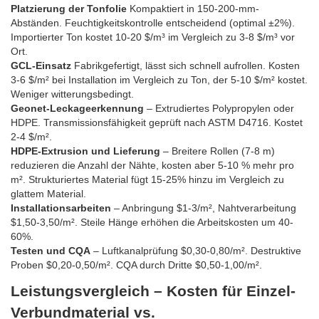
Platzierung der Tonfolie
Kompaktiert in 150-200-mm-
Abständen. Feuchtigkeitskontrolle entscheidend (optimal ±2%).
Importierter Ton kostet 10-20 $/m³ im Vergleich zu 3-8 $/m³ vor
Ort.
GCL-Einsatz
Fabrikgefertigt, lässt sich schnell aufrollen. Kosten
3-6 $/m² bei Installation im Vergleich zu Ton, der 5-10 $/m² kostet.
Weniger witterungsbedingt.
Geonet-Leckageerkennung
– Extrudiertes Polypropylen oder
HDPE. Transmissionsfähigkeit geprüft nach ASTM D4716. Kostet
2-4 $/m².
HDPE-Extrusion und Lieferung
– Breitere Rollen (7-8 m)
reduzieren die Anzahl der Nähte, kosten aber 5-10 % mehr pro
m². Strukturiertes Material fügt 15-25% hinzu im Vergleich zu
glattem Material.
Installationsarbeiten
– Anbringung $1-3/m², Nahtverarbeitung
$1,50-3,50/m². Steile Hänge erhöhen die Arbeitskosten um 40-
60%.
Testen und CQA
– Luftkanalprüfung $0,30-0,80/m². Destruktive
Proben $0,20-0,50/m². CQA durch Dritte $0,50-1,00/m².
Leistungsvergleich – Kosten für Einzel-
Verbundmaterial vs.