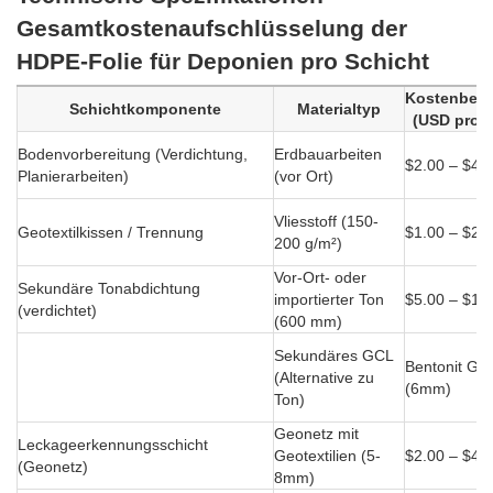
Gesamtkostenaufschlüsselung der
HDPE-Folie für Deponien pro Schicht
Kostenbere
Schichtkomponente
Materialtyp
(USD pro m
Bodenvorbereitung (Verdichtung,
Erdbauarbeiten
$2.00 – $4.
Planierarbeiten)
(vor Ort)
Vliesstoff (150-
Geotextilkissen / Trennung
$1.00 – $2.
200 g/m²)
Vor-Ort- oder
Sekundäre Tonabdichtung
importierter Ton
$5.00 – $10
(verdichtet)
(600 mm)
Sekundäres GCL
Bentonit GC
(Alternative zu
(6mm)
Ton)
Geonetz mit
Leckageerkennungsschicht
Geotextilien (5-
$2.00 – $4.
(Geonetz)
8mm)