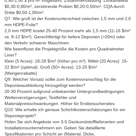
0,50-1,50 $ pro m² insgesamt. Zusammenfassung: Luftkanaltest
$0,30-0,80/m², zerstörende Proben $0,20-0,50/m², CQA durch
Dritte $0,50-1,00/m².
Q7: Wie groß ist der Kostenunterschied zwischen 1,5 mm und 2,0
mm HDPE-Folie?
2,0 mm HDPE kostet 25-40 Prozent mehr als 1,5 mm (11-16 $/m²
vs. 8-12 $/m²). Gerechtfertigt für tiefere Deponien (>20m) oder
den Verkehr schwerer Maschinen.
Wie beeinflusst die Projektgröße die Kosten pro Quadratmeter
Liner?
Klein (5 Acres): 18-28 $/m² (höher pro m²). Mittel (20 Acres): 15-
22 $/m² (optimal). Groß (50+ Acres): 13-20 $/m²
(Mengenrabatte).
Q9: Welcher Vorsatz sollte zum Kostenvoranschlag für die
Deponieauskleidung hinzugefügt werden?
20-30 Prozent aufgrund unbekannter Untergrundbedingungen,
Wetterverzögerungen, Testfehler und
Materialpreisschwankungen. Höher für Erstbesuchersites.
Q10: Wie erhalte ich genaue Schichtkostenschätzungen für ein
Deponieprojekt?
Holen Sie sich Angebote von 3-5 Geokunststofflieferanten und
Installationsunternehmern ein. Geben Sie detaillierte
Spezifikationen pro Schicht an (Material, Dicke,