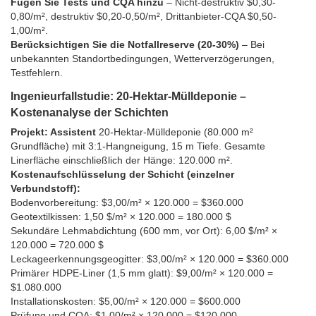
Fügen Sie Tests und CQA hinzu
– Nicht-destruktiv $0,30-
0,80/m², destruktiv $0,20-0,50/m², Drittanbieter-CQA $0,50-
1,00/m².
Berücksichtigen Sie die Notfallreserve (20-30%)
– Bei
unbekannten Standortbedingungen, Wetterverzögerungen,
Testfehlern.
Ingenieurfallstudie: 20-Hektar-Mülldeponie –
Kostenanalyse der Schichten
Projekt: Assistent
20-Hektar-Mülldeponie (80.000 m²
Grundfläche) mit 3:1-Hangneigung, 15 m Tiefe. Gesamte
Linerfläche einschließlich der Hänge: 120.000 m².
Kostenaufschlüsselung der Schicht (einzelner
Verbundstoff):
Bodenvorbereitung: $3,00/m² × 120.000 = $360.000
Geotextilkissen: 1,50 $/m² × 120.000 = 180.000 $
Sekundäre Lehmabdichtung (600 mm, vor Ort): 6,00 $/m² ×
120.000 = 720.000 $
Leckageerkennungsgeogitter: $3,00/m² × 120.000 = $360.000
Primärer HDPE-Liner (1,5 mm glatt): $9,00/m² × 120.000 =
$1.080.000
Installationskosten: $5,00/m² × 120.000 = $600.000
Prüfung und CQA: $1,00/m² × 120.000 = $120.000