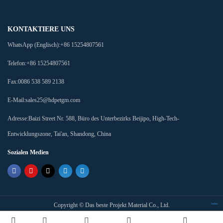
KONTAKTIERE UNS
WhatsApp (Englisch):
+86 15254807561
Telefon:
+86 15254807561
Fax:
0086 538 589 2138
E-Mail:
sales25@hdpetgm.com
Adresse:
Baizi Street Nr. 588, Büro des Unterbezirks Beijipo, High-Tech-
Entwicklungszone, Tai'an, Shandong, China
Sozialen Medien
Copyright ©
Das beste Projekt Material Co., Ltd.
Index