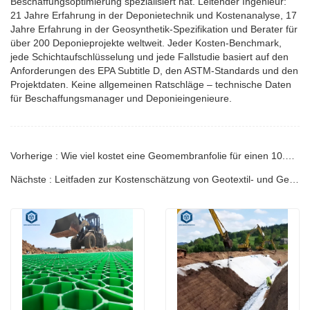
Beschaffungsoptimierung spezialisiert hat. Leitender Ingenieur:
21 Jahre Erfahrung in der Deponietechnik und Kostenanalyse, 17
Jahre Erfahrung in der Geosynthetik-Spezifikation und Berater für
über 200 Deponieprojekte weltweit. Jeder Kosten-Benchmark,
jede Schichtaufschlüsselung und jede Fallstudie basiert auf den
Anforderungen des EPA Subtitle D, den ASTM-Standards und den
Projektdaten. Keine allgemeinen Ratschläge – technische Daten
für Beschaffungsmanager und Deponieingenieure.
Vorherige : Wie viel kostet eine Geomembranfolie für einen 10.000 m² großen Teich? | Ingenieurhandbuch
Nächste : Leitfaden zur Kostenschätzung von Geotextil- und Geomembransystemen | Ingenieurhandbuch