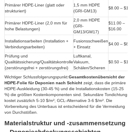
Primärer HDPE-Liner (glatt oder
1,5 mm HDPE
$8.00 – $12
strukturiert)
(GRI-GM13)
2,0 mm HDPE
Primärer HDPE-Liner (2,0 mm für
$11.00 –
(GRI-
hohe Belastungen)
$16.00
GM13/GM17)
Installationsarbeiten (Installation +
Fusionsschweißen
$4.00 – $8.
Verbindungsarbeiten)
+ Einsatz
Prüfung und
Luftkanal,
Qualitätssicherung/Qualitätskontrolle
Vakuum,
$0.50 – $1.
(zerstörungsfrei + zerstörungsfrei)
Schälen/Scheren
Wichtiger Schlussfolgerungspunkt:
Gesamtkostenübersicht der
HDPE-Folie für Deponien nach Schicht
zeigt, dass die primäre
HDPE-Auskleidung (30-45 %) und die Installationskosten (15-25
%) die größten Kostenkomponenten sind. Sekundäre Tondichtung
kostet zusätzlich 5-10 $/m²; GCL-Alternative 3-6 $/m². Die
Vorbereitung des Unterbaus ist entscheidend für die Vermeidung
von Durchstößen.
Materialstruktur und -zusammensetzung
– Deponieabdeckungsschichten