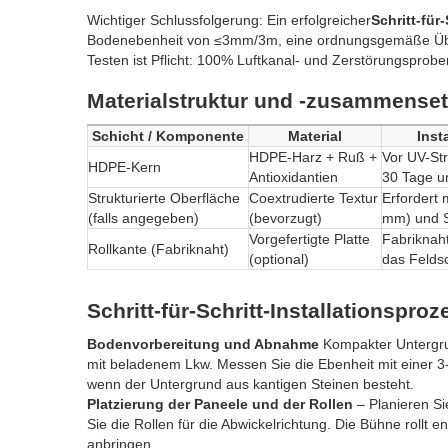
Wichtiger Schlussfolgerung: Ein erfolgreicher
Schritt-fü
Bodenebenheit von ≤3mm/3m, eine ordnungsgemäße Übe
Testen ist Pflicht: 100% Luftkanal- und Zerstörungsprobe
Materialstruktur und -zusammenset
Schicht / Komponente
Material
Inst
HDPE-Harz + Ruß +
Vor UV-St
HDPE-Kern
Antioxidantien
30 Tage u
Strukturierte Oberfläche
Coextrudierte Textur
Erfordert
(falls angegeben)
(bevorzugt)
mm) und S
Vorgefertigte Platte
Fabriknah
Rollkante (Fabriknaht)
(optional)
das Felds
Schritt-für-Schritt-Installationsp
Bodenvorbereitung und Abnahme
Kompakter Untergrun
mit beladenem Lkw. Messen Sie die Ebenheit mit einer 3-
wenn der Untergrund aus kantigen Steinen besteht.
Platzierung der Paneele und der Rollen
– Planieren Si
Sie die Rollen für die Abwickelrichtung. Die Bühne rollt
anbringen.