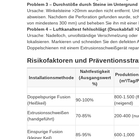
Problem 3 – Durchstöße durch Steine im Untergrund 
Ursache: Winkelsteine >20mm wurden nicht entfernt. Un
abweisen. Nachdem die Perforation gefunden wurde, sch
von mindestens 300 mm) und beheben Sie ihn mit einer 
Problem 4 – Luftkanaltest fehlschlägt (Druckabfall >
Ursache: Nadelloch, unvollständige Verschmelzung oder
lokalisieren. Markieren und schneiden Sie den defekten
Doppelschienen mit einem Extrusionsschweißgerät repar
Risikofaktoren und Präventionsstra
Nahtfestigkeit
Produktion
Installationsmethode
(Ausgangswert
(m²/Tag/
%)
Doppelspurige Fusion
800-1.500 (f
90-100%
(Heißkeil)
(neigend)
Extrusionsschweißen
70-85%
200-400 (nu
(handgeführt)
Einspurige Fusion
85-95%
600-1,000
(kleiner Keil)