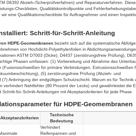
STM D6392 Abzieh-/Scherprüfverfahren) und Reparaturverfahren. Diese
üstungs-Checklisten, Qualitätskontrollpunkte und Fehlerbehebungstabel
wir eine Qualifikationscheckliste für Auftragnehmer und einen Inspekt
lliert: Schritt-für-Schritt-Anleitung
ion von HDPE-Geomembranen
bezieht sich auf die systematische Abfolg
riebnehmen von Hochdicht-Polyethylenfolien in Abdichtungsanwendunge
ifikationen ASTM D7003 (Dicke), D4437 (zerstörungsfreie Prüfung), D63
chtige Phasen umfassen: (1) Vorbereitung und Abnahme des Unterbau
 (Fusionsschweißen für primäre Verbindungen, Extrusionsschweißen f
Vakuumbeschichtung), (5) zerstörungsfreie Prüfung (Abzieh- und
d (7) Anbringung der endgültigen Schutzschicht. Warum es für Technik
n verhindert Nahtfehler (80 Prozent der Lecks) und gewährleistet die E
t Schritt-für-Schritt-Anleitungen mit Akzeptanzkriterien für jede Phase.
allationsparameter für HDPE-Geomembranen
Technische
Akzeptanzkriterien
Bedeutung
Verhindert
Maximale
Reifenpannen und