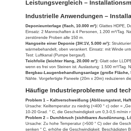
Leistungsvergleich – Installations
Industrielle Anwendungen – Install
Deponieunterlage (flach, 10.000 m²):
Glattes HDPE, Do
Einsatz: 2 Mannschaften à 4 Personen, 1.200 m²/Tag. Na
zerstörende Proben alle 150 m.
Hangseite einer Deponie (3H:1V, 5.000 m²):
Strukturie
wärmebehandelt, oben verankert. Einsatz: mit Winde unte
Test: Luftkanal (Pumpe bergauf).
Teichfolie (leichter Hang, 20.000 m²):
Glatt oder LLDPE,
wenn es frei von Steinen ist. Auslastung: 1.500 m²/Tag.
Bergbau-Laugenbehandlungsanlage (große Fläche, 5
Nähte. Vorgefertigte Paneele (20m x 20m) reduzieren di
Häufige Industrieprobleme und te
Problem 1 – Kaltverschweißung (Ablösungstest, Haftu
Ursache: Keiltemperatur zu niedrig (<400 ° c) oder = „
10-20 Grad. ° C, die Geschwindigkeit um 0,3-0,5 m/min r
Problem 2 – Durchbruch (sichtbares Ausdünnung, Lö
Ursache: Zu hohe Temperatur (>500 ° C) oder die Geschw
senken ° C, erhöhe die Geschwindigkeit. Beschädigten B