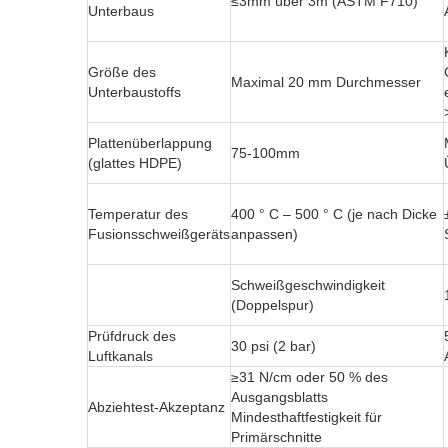
≤3mm über 3m (ASTM F710)
Unterbaus
Größe des
Maximal 20 mm Durchmesser
Unterbaustoffs
Plattenüberlappung
75-100mm
(glattes HDPE)
Temperatur des
400 ° C – 500 ° C (je nach Dicke
Fusionsschweißgeräts
anpassen)
Schweißgeschwindigkeit
(Doppelspur)
Prüfdruck des
30 psi (2 bar)
Luftkanals
≥31 N/cm oder 50 % des
Ausgangsblatts
Abziehtest-Akzeptanz
Mindesthaftfestigkeit für
Primärschnitte