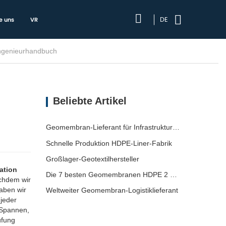
DE
e uns
VR
-für-Schritt-Anleitung zur Installation von HDPE-Geomembranen | Ingenieurhandbuch
Beliebte Artikel
Geomembran-Lieferant für Infrastrukturentwickler
Schnelle Produktion HDPE-Liner-Fabrik
Großlager-Geotextilhersteller
lation
Die 7 besten Geomembranen HDPE 2 mm Liste
achdem wir
aben wir
Weltweiter Geomembran-Logistiklieferant
jeder
 Spannen,
üfung