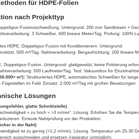
methoden für HDPE-Folien
ation nach Projekttyp
ppelspur-Fusionsschweißung. Untergrund: 200 mm Sandkissen + Geot
htverarbeitung: 3 Schweißer, 400 lineare Meter/Tag. Prüfung: 100% Lu
rtes HDPE, Doppelspur-Fusion mit Konditionierern. Untergrund:
rstützt, 500 m²/Tag. Nahtverarbeitung: Bergaufrichtung, 200 lineare M
 Doppelspur-Fusion. Untergrund: glattgewalzt, keine Polsterung erford
 Nahtverarbeitung: 500 Laufmeter/Tag. Test: Vakuumbox für Einzelnahtst
0.000+ m²):
Strukturiertes HDPE, automatisches Schweißen für lange
e Fügestellen im Feld. Einsatz: 2.000 m²/Tag mit großen Besatzungen.
chnische Lösungen
ngsfehler, glatte Schnittstelle)
Geschwindigkeit = zu hoch = >3 m/min“. Lösung: Erhöhen Sie die Temper
eduzieren. Erneute Nahtprüfung vor der Produktion.
cher in der Naht)
indigkeit ist zu gering (<1,2 m/min). Lösung: Temperatur um 20-30 G
ereich ausschneiden und ersetzen (reparatur unmöglich).