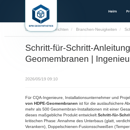
Heim
Pr
Heim
Nachrichten
Branchen-Neuigkeiten
Schritt-für-Schritt-Anleitu
Geomembranen | Ingenie
2026/05/19 09:10
Für CQA-Ingenieure, Installationsunternehmer und Proje
von HDPE-Geomembranen
ist für die auslaufsichere 
mehr als 500 Geomembran-Installationen mit einer Gesa
dieses maßgebliche Produkt entwickelt.
Schritt-für-Sch
kritischen Phase: Annahme des Unterbaus (glatt, verdich
Verankern), Doppelschienen-Fusionsschweißen (Temperat