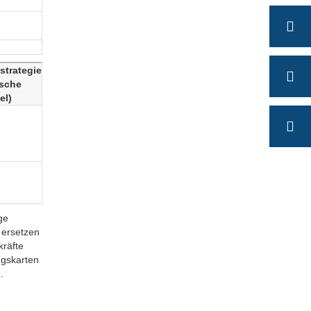
strategie
ische
el)
ge
 ersetzen
räfte
ngskarten
dichtung.