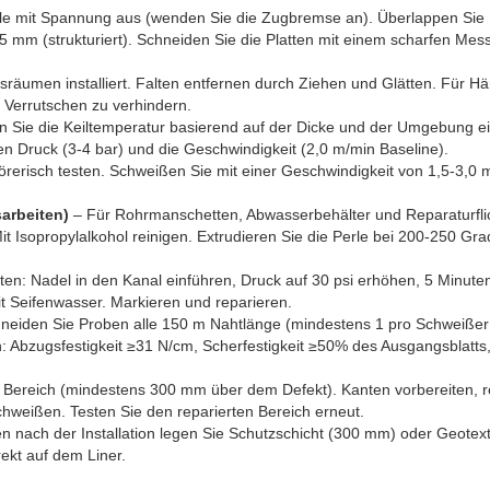
ele mit Spannung aus (wenden Sie die Zugbremse an). Überlappen Sie
mm (strukturiert). Schneiden Sie die Platten mit einem scharfen Mes
räumen installiert. Falten entfernen durch Ziehen und Glätten. Für H
Verrutschen zu verhindern.
en Sie die Keiltemperatur basierend auf der Dicke und der Umgebung e
den Druck (3-4 bar) und die Geschwindigkeit (2,0 m/min Baseline).
rerisch testen. Schweißen Sie mit einer Geschwindigkeit von 1,5-3,0 
arbeiten)
– Für Rohrmanschetten, Abwasserbehälter und Reparaturfli
t Isopropylalkohol reinigen. Extrudieren Sie die Perle bei 200-250 Grad
en: Nadel in den Kanal einführen, Druck auf 30 psi erhöhen, 5 Minuten
t Seifenwasser. Markieren und reparieren.
neiden Sie Proben alle 150 m Nahtlänge (mindestens 1 pro Schweißer
 Abzugsfestigkeit ≥31 N/cm, Scherfestigkeit ≥50% des Ausgangsblatts
 Bereich (mindestens 300 mm über dem Defekt). Kanten vorbereiten, r
hweißen. Testen Sie den reparierten Bereich erneut.
 nach der Installation legen Sie Schutzschicht (300 mm) oder Geotexti
ekt auf dem Liner.