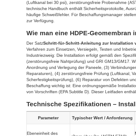
(Luftkanal bei 30 psi), zerstörungsfreie Probenahme (A
technische Handbuch enthält Sicherheitsprotokolle, Ausr
häufige Schweißfehler. Für Beschaffungsmanager stellen 
zur Verfügung.
Wie man eine HDPE-Geomembran insta
Der Satz
Schritt-für-Schritt-Anleitung zur Installat
Verfahren zum Einsetzen, Versiegeln, Testen und Inbet
Industriezweig: Die Installation erfolgt gemäß den Spez
(zerstörungsfreie Nahtprüfung) und GRI GM13/GM17. Wi
Anordnung und Verlegung der Paneele, (3) Verbindungen
Reparaturen), (4) zerstörungsfreie Prüfung (Luftkanal, 
Scherfestigkeitsprüfung), (6) Reparatur von Defekten un
Beschaffung wichtig ist: Eine ordnungsgemäße Installatio
von Vorschriften (EPA Subtitle D). Dieser Leitfaden enthäl
Technische Spezifikationen – Inst
Parameter
Typischer Wert / Anforderung
Ebeneinheit des