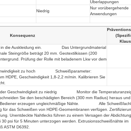
Überlappungen
Nur vorübergehende
Niedrig
Anwendungen
Präventions
Konsequenz
(Spezif
Klaus
 Last in die Auskleidung ein. Das Untergrundmaterial
male Steingröße beträgt 20 mm. Geotextilkissen (200
luntergrund. Prüfung der Rolle mit beladenem Lkw vor dem
Geschwindigkeit zu hoch Schweißparameter:
mm HDPE, Geschwindigkeit 1,8-2,2 m/min. Kalibrieren Sie
ht.
h oder Geschwindigkeit zu niedrig Monitor die Temperaturanzei
 schneiden Sie den beschädigten Bereich (300 mm Radius) heraus und
zierte Bediener erzeugen ungleichmäßige Nähte. Alle Schweißfachk
ung für das Schweißen von HDPE-Geomembranen verfügen. Zertifizieru
 Prüfung. Unentdeckte Nahtlecks führen zu einem Versagen der Ab
30 psi für 5 Minuten unterzogen werden. Extrusionsschweißnähte im
mäß ASTM D6392.