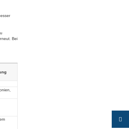
messer
zu
rneut. Bei
ung
onien,
nem