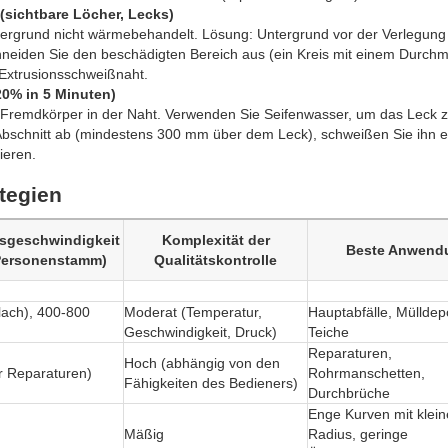
(sichtbare Löcher, Lecks)
tergrund nicht wärmebehandelt. Lösung: Untergrund vor der Verlegung
neiden Sie den beschädigten Bereich aus (ein Kreis mit einem Durch
Extrusionsschweißnaht.
20% in 5 Minuten)
 Fremdkörper in der Naht. Verwenden Sie Seifenwasser, um das Leck 
 Abschnitt ab (mindestens 300 mm über dem Leck), schweißen Sie ihn e
ieren.
tegien
sgeschwindigkeit
Komplexität der
Beste Anwend
Personenstamm)
Qualitätskontrolle
lach), 400-800
Moderat (Temperatur,
Hauptabfälle, Mülldep
Geschwindigkeit, Druck)
Teiche
Reparaturen,
Hoch (abhängig von den
r Reparaturen)
Rohrmanschetten,
Fähigkeiten des Bedieners)
Durchbrüche
Enge Kurven mit klei
Mäßig
Radius, geringe