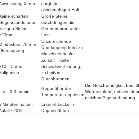
Abweichung 3 mm
sorgt für
gleichmäßigen Halt.
Keine scharfen
Große Steine
Gegenstände oder
durchdringen die
eckigen Steine
Geomembran unter
>20mm
Last.
Unzureichende
Mindestens 75 mm
Überlappung führt zu
Überlappung
Maschinenausfall.
Zu kalt = kalte
±10 ° C des
Schweißverbindung;
Sollpunkts
zu heiß =
Durchbrennen
Die Geschwindigkeit beeinfl
Gegenüber der
1,5 – 3,0 m/min
Wärmezufuhr; entscheidend
Temperatur anpassen
gleichmäßige Verbindung.
5 Minuten halten,
Erkennt Lecks in
Abfall ≤20%
Doppelnähten