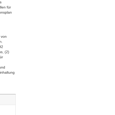
s
len für
ionsplan
e von
n.
92
s, (2)
ür
 und
inhaltung