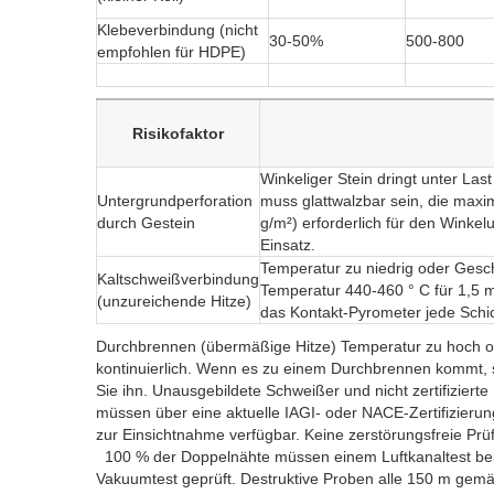
Klebeverbindung (nicht
30-50%
500-800
empfohlen für HDPE)
Risikofaktor
Winkeliger Stein dringt unter
Untergrundperforation
muss glattwalzbar sein, die maxi
durch Gestein
g/m²) erforderlich für den Winke
Einsatz.
Temperatur zu niedrig oder 
Kaltschweißverbindung
Temperatur 440-460 ° C für 1,5 
(unzureichende Hitze)
das Kontakt-Pyrometer jede Schic
Durchbrennen (übermäßige Hitze) Temperatur zu hoc
kontinuierlich. Wenn es zu einem Durchbrennen kommt,
Sie ihn. Unausgebildete Schweißer und nicht zertifi
müssen über eine aktuelle IAGI- oder NACE-Zertifizier
zur Einsichtnahme verfügbar. Keine zerstörungsfreie
100 % der Doppelnähte müssen einem Luftkanaltest bei 
Vakuumtest geprüft. Destruktive Proben alle 150 m ge