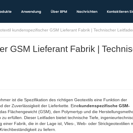
odukte
Anwendung
Über BPM
Nachrichten
Kontaktieren Si
otextil kundenspezifischer GSM Lieferant Fabrik | Technischer Leitfade
er GSM Lieferant Fabrik | Techni
r ist die Spezifikation des richtigen Geotextils eine Funktion der
 der Zuverlässigkeit der Lieferkette. Eine
kundenspezifische GSM-
tät, das Flächengewicht (GSM), den Polymertyp und die Herstellungsmet
u erfüllen. Dieser Leitfaden bietet technische Tiefe, ingenieurtechnis
ner Fabrik, die in der Lage ist, Vlies-, Web- oder Strickgeotextilien m
Kriechbeständigkeit zu liefern.