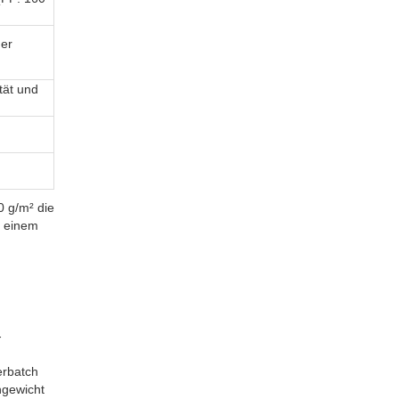
ger
tät und
0 g/m² die
t einem
-
erbatch
ngewicht