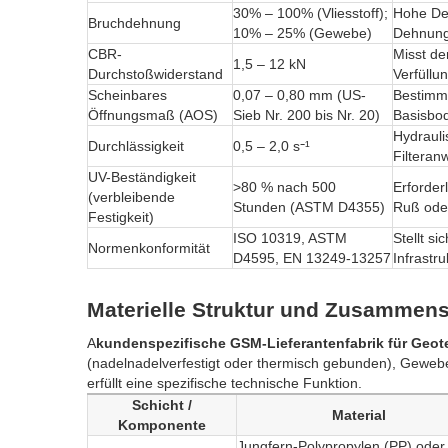
30% – 100% (Vliesstoff);
Hohe Deh
Bruchdehnung
10% – 25% (Gewebe)
Dehnung 
CBR-
Misst de
1,5 – 12 kN
Durchstoßwiderstand
Verfüllu
Scheinbares
0,07 – 0,80 mm (US-
Bestimmt
Öffnungsmaß (AOS)
Sieb Nr. 200 bis Nr. 20)
Basisbod
Hydrauli
Durchlässigkeit
0,5 – 2,0 s⁻¹
Filtera
UV-Beständigkeit
>80 % nach 500
Erforder
(verbleibende
Stunden (ASTM D4355)
Ruß oder
Festigkeit)
ISO 10319, ASTM
Stellt s
Normenkonformität
D4595, EN 13249-13257
Infrastr
Materielle Struktur und Zusammen
A
kundenspezifische GSM-Lieferantenfabrik für Geote
(nadelnadelverfestigt oder thermisch gebunden), Gewebe
erfüllt eine spezifische technische Funktion.
Schicht /
Material
Komponente
Jungfern-Polypropylen (PP) oder