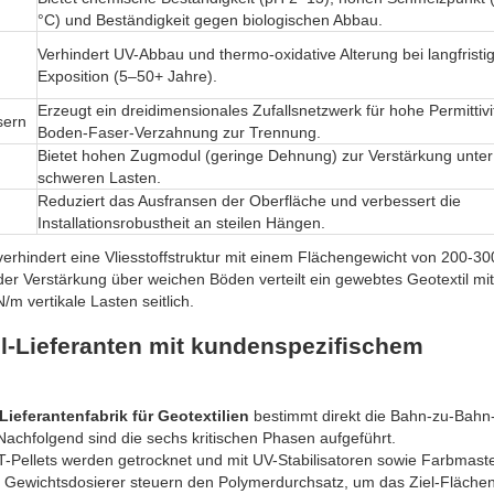
°C) und Beständigkeit gegen biologischen Abbau.
Verhindert UV-Abbau und thermo-oxidative Alterung bei langfristi
Exposition (5–50+ Jahre).
Erzeugt ein dreidimensionales Zufallsnetzwerk für hohe Permittivi
sern
Boden-Faser-Verzahnung zur Trennung.
Bietet hohen Zugmodul (geringe Dehnung) zur Verstärkung unter
schweren Lasten.
Reduziert das Ausfransen der Oberfläche und verbessert die
Installationsrobustheit an steilen Hängen.
hindert eine Vliesstoffstruktur mit einem Flächengewicht von 200-30
r Verstärkung über weichen Böden verteilt ein gewebtes Geotextil mi
m vertikale Lasten seitlich.
il-Lieferanten mit kundenspezifischem
eferantenfabrik für Geotextilien
bestimmt direkt die Bahn-zu-Bahn
Nachfolgend sind die sechs kritischen Phasen aufgeführt.
T-Pellets werden getrocknet und mit UV-Stabilisatoren sowie Farbmast
t. Gewichtsdosierer steuern den Polymerdurchsatz, um das Ziel-Fläche