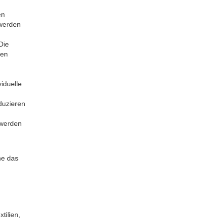
en
 werden
Die
den
iduelle
duzieren
 werden
ne das
tilien,