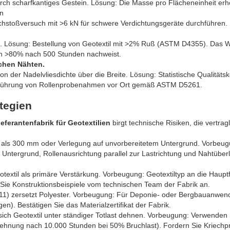
rch scharfkantiges Gestein. Lösung: Die Masse pro Flächeneinheit er
on
chstoßversuch mit >6 kN für schwere Verdichtungsgeräte durchführen.
. Lösung: Bestellung von Geotextil mit >2% Ruß (ASTM D4355). Das 
von >80% nach 500 Stunden nachweist.
chen Nähten.
n der Nadelvliesdichte über die Breite. Lösung: Statistische Qualitätsk
hführung von Rollenprobenahmen vor Ort gemäß ASTM D5261.
tegien
ferantenfabrik für Geotextilien
birgt technische Risiken, die vertrag
als 300 mm oder Verlegung auf unvorbereitetem Untergrund. Vorbeug
ten Untergrund, Rollenausrichtung parallel zur Lastrichtung und Nahtübe
otextil als primäre Verstärkung. Vorbeugung: Geotextiltyp an die Haupt
 Sie Konstruktionsbeispiele vom technischen Team der Fabrik an.
11) zersetzt Polyester. Vorbeugung: Für Deponie- oder Bergbauanwe
n). Bestätigen Sie das Materialzertifikat der Fabrik.
 sich Geotextil unter ständiger Totlast dehnen. Vorbeugung: Verwenden 
Dehnung nach 10.000 Stunden bei 50% Bruchlast). Fordern Sie Kriech