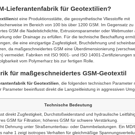
-Lieferantenfabrik für Geotextilien?
xtilien
ist eine Produktionsstätte, die geosynthetische Vliesstoffe mit
pischerweise im Bereich von 100 bis über 1200 GSM. Im Gegensatz zu
rtes GSM die Nadelstichdichte, Extrusionsparameter oder Webmuster
ärkung oder Drainage zu erfüllen. Für die technische Beschaffung ermö
ngen, die eine einzigartige Zugfestigkeit, Bruchdehnung und scheinba
tieren, da maßgeschneidertes GSM eine Überdimensionierung (verschw
n) vermeidet. Fabriken mit ISO 9001- und ISO 14001-Zertifizierungen 
lgbarkeit vom Polymerharz bis zur fertigen Rolle.
brik für maßgeschneidertes GSM-Geotextil
antenfabrik für Geotextilien
, die folgenden technischen Parameter
arameter beeinflusst direkt die Langzeitleistung in aggressiven U
Technische Bedeutung
sst direkt Zugfestigkeit, Durchstoßwiderstand und hydraulische Leitfähig
res GSM für Filtration; höheres GSM für schwere Verstärkung.
eht Dehnung unter Straßenunterbau- oder Dammbelastungen. Ein MD/
is nahe 1 zeigt isotropes Verhalten für gleichmäßige Spannungsverteilu