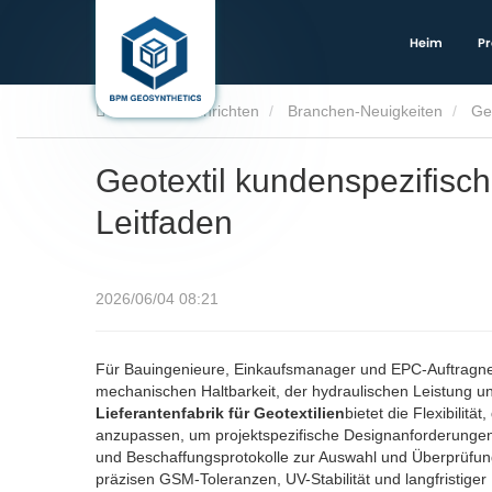
Heim
Pr
Heim
Nachrichten
Branchen-Neuigkeiten
Ge
Geotextil kundenspezifisch
Leitfaden
2026/06/04 08:21
Für Bauingenieure, Einkaufsmanager und EPC-Auftragnehme
mechanischen Haltbarkeit, der hydraulischen Leistung und
Lieferantenfabrik für Geotextilien
bietet die Flexibili
anzupassen, um projektspezifische Designanforderungen z
und Beschaffungsprotokolle zur Auswahl und Überprüfung ei
präzisen GSM-Toleranzen, UV-Stabilität und langfristiger 