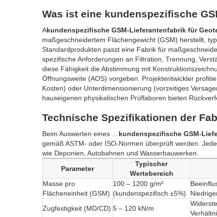
Was ist eine kundenspezifische GSM
A
kundenspezifische GSM-Lieferantenfabrik für Geote
maßgeschneidertem Flächengewicht (GSM) herstellt, ty
Standardprodukten passt eine Fabrik für maßgeschneide
spezifische Anforderungen an Filtration, Trennung, Verst
diese Fähigkeit die Abstimmung mit Konstruktionszeichnu
Öffnungsweite (AOS) vorgeben. Projektentwickler profi
Kosten) oder Unterdimensionierung (vorzeitiges Versage
hauseigenen physikalischen Prüflaboren bieten Rückverfo
Technische Spezifikationen der Fa
Beim Auswerten eines …
kundenspezifische GSM-Liefer
gemäß ASTM- oder ISO-Normen überprüft werden. Jeder P
wie Deponien, Autobahnen und Wasserbauwerken.
Typischer
Parameter
Wertebereich
Masse pro
100 – 1200 g/m²
Beeinflu
Flächeneinheit (GSM)
(kundenspezifisch ±5%)
Niedrige
Widerst
Zugfestigkeit (MD/CD)
5 – 120 kN/m
Verhältn