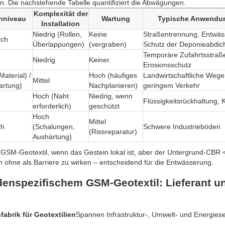
 Die nachstehende Tabelle quantifiziert die Abwägungen.
Komplexität der
nniveau
Wartung
Typische Anwendu
Installation
Niedrig (Rollen,
Keine
Straßentrennung, Entwäs
och
Überlappungen)
(vergraben)
Schutz der Deponieabdic
Temporäre Zufahrtsstraß
Niedrig
Keiner.
Erosionsschutz
Material) /
Hoch (häufiges
Landwirtschaftliche Wege
Mittel
artung)
Nachplanieren)
geringem Verkehr
Hoch (Naht
Niedrig, wenn
Flüssigkeitsrückhaltung, 
erforderlich)
geschützt
Hoch
Mittel
ch
(Schalungen,
Schwere Industrieböden
(Rissreparatur)
Aushärtung)
SM-Geotextil, wenn das Gestein lokal ist, aber der Untergrund-CBR < 
n ohne als Barriere zu wirken – entscheidend für die Entwässerung.
enspezifischem GSM-Geotextil: Lieferant u
abrik für Geotextilien
Spannen Infrastruktur-, Umwelt- und Energies