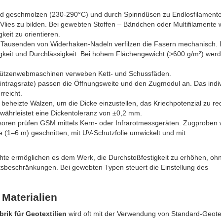
wird geschmolzen (230-290°C) und durch Spinndüsen zu Endlosfilament
s Vlies zu bilden. Bei gewebten Stoffen – Bändchen oder Multifilamente
keit zu orientieren.
 Tausenden von Widerhaken-Nadeln verfilzen die Fasern mechanisch. 
igkeit und Durchlässigkeit. Bei hohem Flächengewicht (>600 g/m²) wer
schützenwebmaschinen verweben Kett- und Schussfäden.
tragsrate) passen die Öffnungsweite und den Zugmodul an. Das indiv
reicht.
eheizte Walzen, um die Dicke einzustellen, das Kriechpotenzial zu re
ewährleistet eine Dickentoleranz von ±0,2 mm.
nsoren prüfen GSM mittels Kern- oder Infrarotmessgeräten. Zugproben
 (1–6 m) geschnitten, mit UV-Schutzfolie umwickelt und mit
te ermöglichen es dem Werk, die Durchstoßfestigkeit zu erhöhen, oh
tsbeschränkungen. Bei gewebten Typen steuert die Einstellung des
 Materialien
ik für Geotextilien
wird oft mit der Verwendung von Standard-Geotex