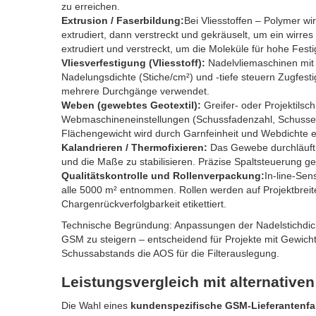
zu erreichen.
Extrusion / Faserbildung:
Bei Vliesstoffen – Polymer 
extrudiert, dann verstreckt und gekräuselt, um ein wirre
extrudiert und verstreckt, um die Moleküle für hohe Festig
Vliesverfestigung (Vliesstoff):
Nadelvliemaschinen mit
Nadelungsdichte (Stiche/cm²) und -tiefe steuern Zugfest
mehrere Durchgänge verwendet.
Weben (gewebtes Geotextil):
Greifer- oder Projektil
Webmaschineneinstellungen (Schussfadenzahl, Schussein
Flächengewicht wird durch Garnfeinheit und Webdichte er
Kalandrieren / Thermofixieren:
Das Gewebe durchläuft b
und die Maße zu stabilisieren. Präzise Spaltsteuerung g
Qualitätskontrolle und Rollenverpackung:
In-line-Se
alle 5000 m² entnommen. Rollen werden auf Projektbreite
Chargenrückverfolgbarkeit etikettiert.
Technische Begründung: Anpassungen der Nadelstichdich
GSM zu steigern – entscheidend für Projekte mit Gewich
Schussabstands die AOS für die Filterauslegung.
Leistungsvergleich mit alternativen
Die Wahl eines
kundenspezifische GSM-Lieferantenfabr