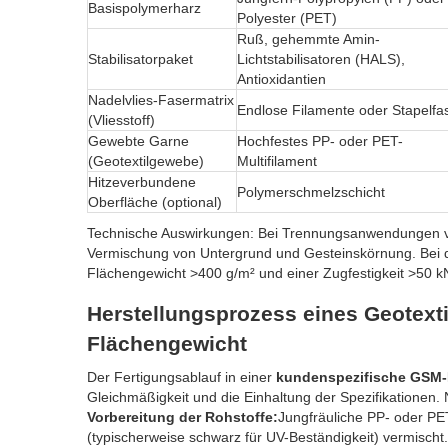
Basispolymerharz
Polyester (PET)
Ruß, gehemmte Amin-
Stabilisatorpaket
Lichtstabilisatoren (HALS),
Antioxidantien
Nadelvlies-Fasermatrix
Endlose Filamente oder Stapelfa
(Vliesstoff)
Gewebte Garne
Hochfestes PP- oder PET-
(Geotextilgewebe)
Multifilament
Hitzeverbundene
Polymerschmelzschicht
Oberfläche (optional)
Technische Auswirkungen: Bei Trennungsanwendungen ver
Vermischung von Untergrund und Gesteinskörnung. Bei de
Flächengewicht >400 g/m² und einer Zugfestigkeit >50 kN/
Herstellungsprozess eines Geotext
Flächengewicht
Der Fertigungsablauf in einer
kundenspezifische GSM-Li
Gleichmäßigkeit und die Einhaltung der Spezifikationen. 
Vorbereitung der Rohstoffe:
Jungfräuliche PP- oder PE
(typischerweise schwarz für UV-Beständigkeit) vermisch