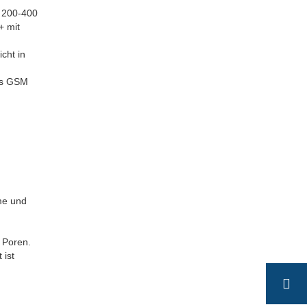
M 200-400
+ mit
cht in
hes GSM
eme und
 Poren.
 ist