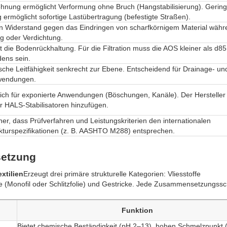
nung ermöglicht Verformung ohne Bruch (Hangstabilisierung). Gerin
ermöglicht sofortige Lastübertragung (befestigte Straßen).
n Widerstand gegen das Eindringen von scharfkörnigem Material währ
ng oder Verdichtung.
 die Bodenrückhaltung. Für die Filtration muss die AOS kleiner als d8
ens sein.
sche Leitfähigkeit senkrecht zur Ebene. Entscheidend für Drainage- un
nwendungen.
lich für exponierte Anwendungen (Böschungen, Kanäle). Der Herstelle
 HALS-Stabilisatoren hinzufügen.
icher, dass Prüfverfahren und Leistungskriterien den internationalen
ukturspezifikationen (z. B. AASHTO M288) entsprechen.
setzung
xtilien
Erzeugt drei primäre strukturelle Kategorien: Vliesstoffe
 (Monofil oder Schlitzfolie) und Gestricke. Jede Zusammensetzungssc
Funktion
Bietet chemische Beständigkeit (pH 2–13), hohen Schmelzpunkt 