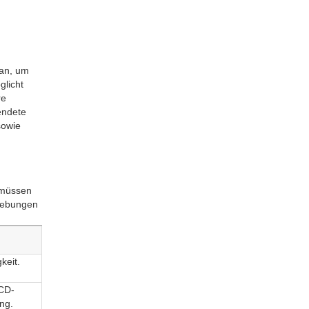
 an, um
glicht
re
endete
sowie
 müssen
mgebungen
keit.
CD-
ng.