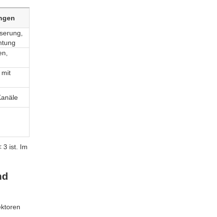
ngen
serung,
htung
en,
 mit
Kanäle
3 ist. Im
nd
ektoren