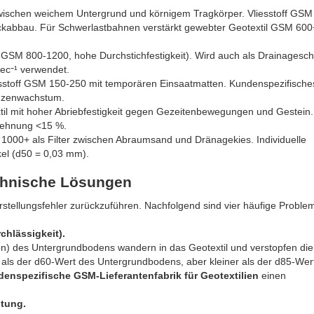
wischen weichem Untergrund und körnigem Tragkörper. Vliesstoff GS
ckabbau. Für Schwerlastbahnen verstärkt gewebter Geotextil GSM 600
GSM 800-1200, hohe Durchstichfestigkeit). Wird auch als Drainageschi
ec⁻¹ verwendet.
iesstoff GSM 150-250 mit temporären Einsaatmatten. Kundenspezifisc
anzenwachstum.
il mit hoher Abriebfestigkeit gegen Gezeitenbewegungen und Gestein.
Dehnung <15 %.
 1000+ als Filter zwischen Abraumsand und Dränagekies. Individuelle
el (d50 = 0,03 mm).
chnische Lösungen
Herstellungsfehler zurückzuführen. Nachfolgend sind vier häufige Probl
chlässigkeit).
/Ton) des Untergrundbodens wandern in das Geotextil und verstopfen die
r als der d60-Wert des Untergrundbodens, aber kleiner als der d85-Wert
enspezifische GSM-Lieferantenfabrik für Geotextilien
einen
htung.