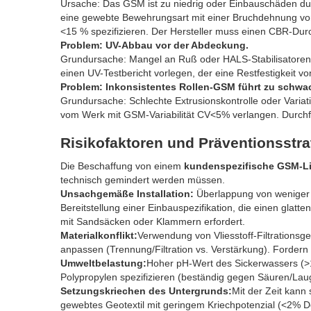
Ursache: Das GSM ist zu niedrig oder Einbauschäden du
eine gewebte Bewehrungsart mit einer Bruchdehnung v
<15 % spezifizieren. Der Hersteller muss einen CBR-Dur
Problem: UV-Abbau vor der Abdeckung.
Grundursache: Mangel an Ruß oder HALS-Stabilisatoren
einen UV-Testbericht vorlegen, der eine Restfestigkeit 
Problem: Inkonsistentes Rollen-GSM führt zu schwa
Grundursache: Schlechte Extrusionskontrolle oder Variatio
vom Werk mit GSM-Variabilität CV<5% verlangen. Durc
Risikofaktoren und Präventionsstra
Die Beschaffung von einem
kundenspezifische GSM-Lie
technisch gemindert werden müssen.
Unsachgemäße Installation:
Überlappung von weniger 
Bereitstellung einer Einbauspezifikation, die einen glat
mit Sandsäcken oder Klammern erfordert.
Materialkonflikt:
Verwendung von Vliesstoff-Filtrationsge
anpassen (Trennung/Filtration vs. Verstärkung). Fordern
Umweltbelastung:
Hoher pH-Wert des Sickerwassers (>
Polypropylen spezifizieren (beständig gegen Säuren/Lauge
Setzungskriechen des Untergrunds:
Mit der Zeit kann
gewebtes Geotextil mit geringem Kriechpotenzial (<2% 