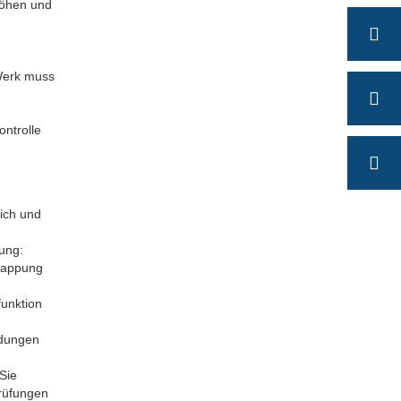
höhen und
Werk muss
ontrolle
lich und
ung:
rlappung
funktion
ndungen
Sie
prüfungen