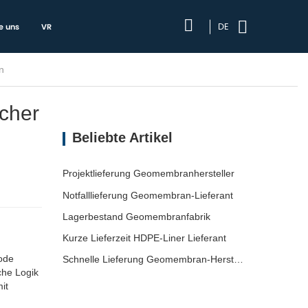
DE
e uns
VR
n
scher
Beliebte Artikel
Projektlieferung Geomembranhersteller
Notfalllieferung Geomembran-Lieferant
Lagerbestand Geomembranfabrik
Kurze Lieferzeit HDPE-Liner Lieferant
hode
Schnelle Lieferung Geomembran-Hersteller
che Logik
it