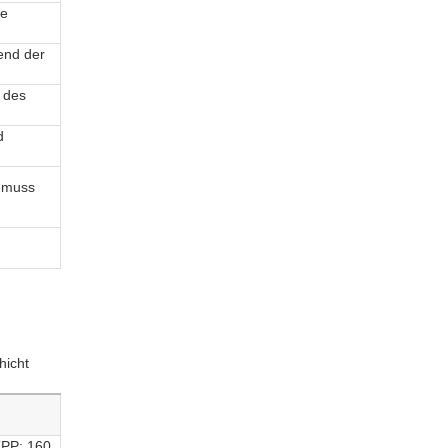
ge
end der
5 des
d
r muss
hicht
(PP: 160