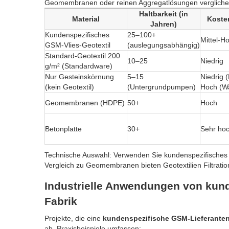
Geomembranen oder reinen Aggregatlösungen verglichen.
Haltbarkeit (in
Material
Koste
Jahren)
Kundenspezifisches
25–100+
Mittel-H
GSM-Vlies-Geotextil
(auslegungsabhängig)
Standard-Geotextil 200
10–25
Niedrig
g/m² (Standardware)
Nur Gesteinskörnung
5–15
Niedrig (
(kein Geotextil)
(Untergrundpumpen)
Hoch (W
Geomembranen (HDPE)
50+
Hoch
Betonplatte
30+
Sehr ho
Technische Auswahl: Verwenden Sie kundenspezifisches G
Vergleich zu Geomembranen bieten Geotextilien Filtratio
Industrielle Anwendungen von kund
Fabrik
Projekte, die eine
kundenspezifische GSM-Lieferantenf
ab. Praxisbeispiele umfassen: