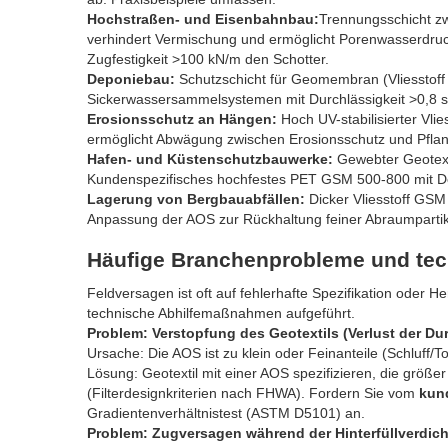
Hochstraßen- und Eisenbahnbau:
Trennungsschicht z
verhindert Vermischung und ermöglicht Porenwasserdru
Zugfestigkeit >100 kN/m den Schotter.
Deponiebau:
Schutzschicht für Geomembran (Vliesstoff 
Sickerwassersammelsystemen mit Durchlässigkeit >0,8 s
Erosionsschutz an Hängen:
Hoch UV-stabilisierter Vl
ermöglicht Abwägung zwischen Erosionsschutz und Pfl
Hafen- und Küstenschutzbauwerke:
Gewebter Geotext
Kundenspezifisches hochfestes PET GSM 500-800 mit 
Lagerung von Bergbauabfällen:
Dicker Vliesstoff GSM
Anpassung der AOS zur Rückhaltung feiner Abraumpartik
Häufige Branchenprobleme und te
Feldversagen ist oft auf fehlerhafte Spezifikation oder 
technische Abhilfemaßnahmen aufgeführt.
Problem: Verstopfung des Geotextils (Verlust der Dur
Ursache: Die AOS ist zu klein oder Feinanteile (Schluff
Lösung: Geotextil mit einer AOS spezifizieren, die größe
(Filterdesignkriterien nach FHWA). Fordern Sie vom
kund
Gradientenverhältnistest (ASTM D5101) an.
Problem: Zugversagen während der Hinterfüllverdic