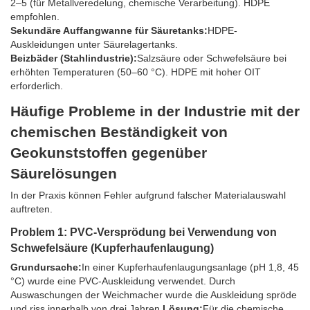
2–5 (für Metallveredelung, chemische Verarbeitung). HDPE
empfohlen.
Sekundäre Auffangwanne für Säuretanks:
HDPE-
Auskleidungen unter Säurelagertanks.
Beizbäder (Stahlindustrie):
Salzsäure oder Schwefelsäure bei
erhöhten Temperaturen (50–60 °C). HDPE mit hoher OIT
erforderlich.
Häufige Probleme in der Industrie mit der
chemischen Beständigkeit von
Geokunststoffen gegenüber
Säurelösungen
In der Praxis können Fehler aufgrund falscher Materialauswahl
auftreten.
Problem 1: PVC-Versprödung bei Verwendung von
Schwefelsäure (Kupferhaufenlaugung)
Grundursache:
In einer Kupferhaufenlaugungsanlage (pH 1,8, 45
°C) wurde eine PVC-Auskleidung verwendet. Durch
Auswaschungen der Weichmacher wurde die Auskleidung spröde
und riss innerhalb von drei Jahren.
Lösung:
Für die chemische