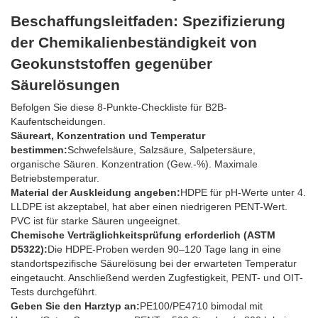
Beschaffungsleitfaden: Spezifizierung
der Chemikalienbeständigkeit von
Geokunststoffen gegenüber
Säurelösungen
Befolgen Sie diese 8-Punkte-Checkliste für B2B-
Kaufentscheidungen.
Säureart, Konzentration und Temperatur
bestimmen:
Schwefelsäure, Salzsäure, Salpetersäure,
organische Säuren. Konzentration (Gew.-%). Maximale
Betriebstemperatur.
Material der Auskleidung angeben:
HDPE für pH-Werte unter 4.
LLDPE ist akzeptabel, hat aber einen niedrigeren PENT-Wert.
PVC ist für starke Säuren ungeeignet.
Chemische Verträglichkeitsprüfung erforderlich (ASTM
D5322):
Die HDPE-Proben werden 90–120 Tage lang in eine
standortspezifische Säurelösung bei der erwarteten Temperatur
eingetaucht. Anschließend werden Zugfestigkeit, PENT- und OIT-
Tests durchgeführt.
Geben Sie den Harztyp an:
PE100/PE4710 bimodal mit