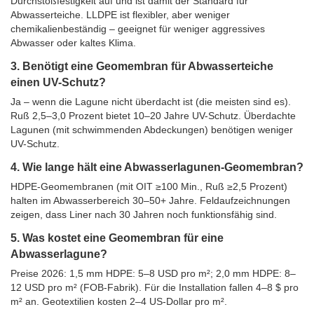
Durchstoßfestigkeit auf und ist damit der Standard für
Abwasserteiche. LLDPE ist flexibler, aber weniger
chemikalienbeständig – geeignet für weniger aggressives
Abwasser oder kaltes Klima.
3. Benötigt eine Geomembran für Abwasserteiche
einen UV-Schutz?
Ja – wenn die Lagune nicht überdacht ist (die meisten sind es).
Ruß 2,5–3,0 Prozent bietet 10–20 Jahre UV-Schutz. Überdachte
Lagunen (mit schwimmenden Abdeckungen) benötigen weniger
UV-Schutz.
4. Wie lange hält eine Abwasserlagunen-Geomembran?
HDPE-Geomembranen (mit OIT ≥100 Min., Ruß ≥2,5 Prozent)
halten im Abwasserbereich 30–50+ Jahre. Feldaufzeichnungen
zeigen, dass Liner nach 30 Jahren noch funktionsfähig sind.
5. Was kostet eine Geomembran für eine
Abwasserlagune?
Preise 2026: 1,5 mm HDPE: 5–8 USD pro m²; 2,0 mm HDPE: 8–
12 USD pro m² (FOB-Fabrik). Für die Installation fallen 4–8 $ pro
m² an. Geotextilien kosten 2–4 US-Dollar pro m².