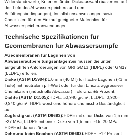
Widerstandswerte, Kriterien für die Dickeauswahl (basierend auf
der Tiefe des Abwasserspeichers und den
Belüftungsbedingungen), Installationsanweisungen sowie
Checklisten für den Einkauf geeigneter Materialien für
Abwasserspeicheranwendungen.
Technische Spezifikationen für
Geomembranen für Abwassersümpfe
A
Geomembranen für Lagunen von
Abwasseraufbereitungsanlagen
Sie müssen die unten
aufgeführten Anforderungen von GRI GM13 (HDPE) oder GM17
(LLDPE) erfüllen.
Dicke (ASTM D5994):
1,0 mm (40 Mil) für flache Lagunen (<3 m
Tiefe) mit neutralem pH-Wert oder für den Einsatz aggressiver
Chemikalien (industrielle Abwässer). Toleranz: ±5 Prozent.
Dichte (ASTM D1505):
HDPE: ≥0,940 g/cm³; LLDPE: 0,920–
0,940 g/cm³. HDPE weist eine höhere chemische Beständigkeit
auf.
Zugfestigkeit (ASTM D6693):
HDPE mit einer Dicke von 1,5 mm:
≥27 MPa; LLDPE mit einer Dicke von 1,5 mm: ≥15–20 MPa.
HDPE ist dabei stärker.
Dehnung beim Brechen (ASTM D6693):
HDPE: ≥12 Prozent;