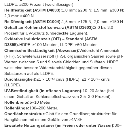
LLDPE: ≥200 Prozent (weichflossiger).
Reißfestigkeit (ASTM D4833):
1,0 mm: ≥200 N; 1,5 mm: ≥300 N;
2,0 mm: ≥400 N.
Reißfestigkeit (ASTM D1004):
1,5 mm: ≥125 N; 2,0 mm: ≥150 N.
Gehalt an Kohlenstoffschwarz (ASTM D1603):
2,0 bis 3,0
Prozent für UV-Schutz (unbedeckte Lagunen).
Oxidative Induktionzeit (OIT) – Standard (ASTM
D3895):
HDPE: ≥100 Minuten; LLDPE: ≥60 Minuten.
Chemische Beständigkeit (Abwasser):
Widersteht Ammoniak
(NH₃), Schwefelwasserstoff (H₂S), organischen Säuren sowie pH-
Werten zwischen 5 und 9 sowie Chloriden und Sulfaten. HDPE
weist eine bessere Widerstandsfähigkeit gegenüber diesen
Substanzen auf als LLDPE.
Durchlässigkeit:
≤1 × 10⁻¹² cm/s (HDPE); ≤1 × 10⁻¹¹ cm/s
(LLDPE).
UV-Beständigkeit (in offenen Lagunen):
10–20 Jahre (bei
einem Gehalt an Kohlenstoffschwarz von 2,5–3,0 Prozent).
Rollenbreite:
5–10 Meter.
Rollenlänge:
100–200 Meter.
Oberflächenstruktur:
Glatt für den Grundliner; strukturiert für
Hangflächen mit einem Gefälle von >1V:3H.
Erwartete Nutzungsdauer (im Freien oder unter Wasser):
30–