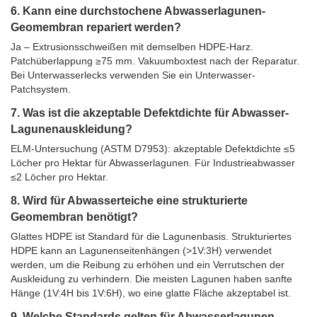
6. Kann eine durchstochene Abwasserlagunen-
Geomembran repariert werden?
Ja – Extrusionsschweißen mit demselben HDPE-Harz.
Patchüberlappung ≥75 mm. Vakuumboxtest nach der Reparatur.
Bei Unterwasserlecks verwenden Sie ein Unterwasser-
Patchsystem.
7. Was ist die akzeptable Defektdichte für Abwasser-
Lagunenauskleidung?
ELM-Untersuchung (ASTM D7953): akzeptable Defektdichte ≤5
Löcher pro Hektar für Abwasserlagunen. Für Industrieabwasser
≤2 Löcher pro Hektar.
8. Wird für Abwasserteiche eine strukturierte
Geomembran benötigt?
Glattes HDPE ist Standard für die Lagunenbasis. Strukturiertes
HDPE kann an Lagunenseitenhängen (>1V:3H) verwendet
werden, um die Reibung zu erhöhen und ein Verrutschen der
Auskleidung zu verhindern. Die meisten Lagunen haben sanfte
Hänge (1V:4H bis 1V:6H), wo eine glatte Fläche akzeptabel ist.
9. Welche Standards gelten für Abwasserlagunen-