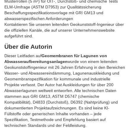
Musterrollen (5 m²) für OIT-, Durchstoß- und chemische Tests
ELM-Umfrage (ASTM D7953) zur Qualitätssicherung
Beschaffungsspezifikationsvorlage mit GRI GM13 und
abwasserspezifischen Anforderungen
Kontaktieren Sie unseren leitenden Geokunststoff-Ingenieur über
die offiziellen Kanäle, die auf unserer Unternehmenswebsite
aufgeführt sind.
Über die Autorin
Dieser Leitfaden auf
Geomembranen für Lagunen von
Abwasseraufbereitungsanlagen
wurde von einem leitenden
Geokunststoffingenieur mit 26 Jahren Erfahrung in den Bereichen
Wasser- und Abwassereindämmung, Lagunenauskleidung und
Geomembranspezifikation für kommunale und industrielle
Projekte verfasst. Der Autor hat Auskleidungen für über 200
Abwasserlagunen weltweit entworfen. Alle technischen Daten
stammen aus GRI GM13, ASTM D5747 (chemische
Kompatibilität), D4833 (Durchstoß), D6392 (Nahtprüfung) und
dokumentierten Projektaufzeichnungen. Es sind keine KI-
Füllstoffe oder generischen Inhalte vorhanden – jede
Spezifikation, Testmethode und Empfehlung basiert auf
technischen Standards und der Feldleistung.