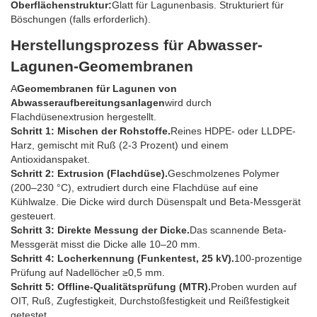
Oberflächenstruktur:
Glatt für Lagunenbasis. Strukturiert für
Böschungen (falls erforderlich).
Herstellungsprozess für Abwasser-
Lagunen-Geomembranen
A
Geomembranen für Lagunen von
Abwasseraufbereitungsanlagen
wird durch
Flachdüsenextrusion hergestellt.
Schritt 1: Mischen der Rohstoffe.
Reines HDPE- oder LLDPE-
Harz, gemischt mit Ruß (2-3 Prozent) und einem
Antioxidanspaket.
Schritt 2: Extrusion (Flachdüse).
Geschmolzenes Polymer
(200–230 °C), extrudiert durch eine Flachdüse auf eine
Kühlwalze. Die Dicke wird durch Düsenspalt und Beta-Messgerät
gesteuert.
Schritt 3: Direkte Messung der Dicke.
Das scannende Beta-
Messgerät misst die Dicke alle 10–20 mm.
Schritt 4: Locherkennung (Funkentest, 25 kV).
100-prozentige
Prüfung auf Nadellöcher ≥0,5 mm.
Schritt 5: Offline-Qualitätsprüfung (MTR).
Proben wurden auf
OIT, Ruß, Zugfestigkeit, Durchstoßfestigkeit und Reißfestigkeit
getestet.