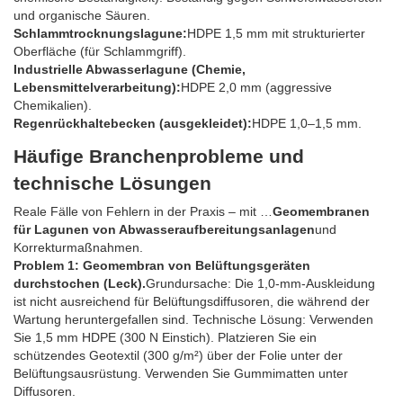
und organische Säuren.
Schlammtrocknungslagune:
HDPE 1,5 mm mit strukturierter
Oberfläche (für Schlammgriff).
Industrielle Abwasserlagune (Chemie,
Lebensmittelverarbeitung):
HDPE 2,0 mm (aggressive
Chemikalien).
Regenrückhaltebecken (ausgekleidet):
HDPE 1,0–1,5 mm.
Häufige Branchenprobleme und
technische Lösungen
Reale Fälle von Fehlern in der Praxis – mit …
Geomembranen
für Lagunen von Abwasseraufbereitungsanlagen
und
Korrekturmaßnahmen.
Problem 1: Geomembran von Belüftungsgeräten
durchstochen (Leck).
Grundursache: Die 1,0-mm-Auskleidung
ist nicht ausreichend für Belüftungsdiffusoren, die während der
Wartung heruntergefallen sind. Technische Lösung: Verwenden
Sie 1,5 mm HDPE (300 N Einstich). Platzieren Sie ein
schützendes Geotextil (300 g/m²) über der Folie unter der
Belüftungsausrüstung. Verwenden Sie Gummimatten unter
Diffusoren.