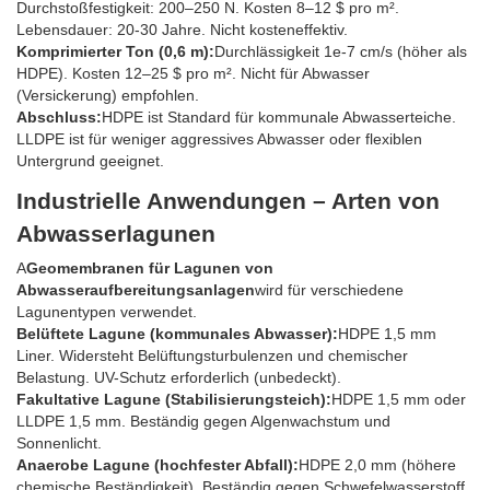
Durchstoßfestigkeit: 200–250 N. Kosten 8–12 $ pro m².
Lebensdauer: 20-30 Jahre. Nicht kosteneffektiv.
Komprimierter Ton (0,6 m):
Durchlässigkeit 1e-7 cm/s (höher als
HDPE). Kosten 12–25 $ pro m². Nicht für Abwasser
(Versickerung) empfohlen.
Abschluss:
HDPE ist Standard für kommunale Abwasserteiche.
LLDPE ist für weniger aggressives Abwasser oder flexiblen
Untergrund geeignet.
Industrielle Anwendungen – Arten von
Abwasserlagunen
A
Geomembranen für Lagunen von
Abwasseraufbereitungsanlagen
wird für verschiedene
Lagunentypen verwendet.
Belüftete Lagune (kommunales Abwasser):
HDPE 1,5 mm
Liner. Widersteht Belüftungsturbulenzen und chemischer
Belastung. UV-Schutz erforderlich (unbedeckt).
Fakultative Lagune (Stabilisierungsteich):
HDPE 1,5 mm oder
LLDPE 1,5 mm. Beständig gegen Algenwachstum und
Sonnenlicht.
Anaerobe Lagune (hochfester Abfall):
HDPE 2,0 mm (höhere
chemische Beständigkeit). Beständig gegen Schwefelwasserstoff