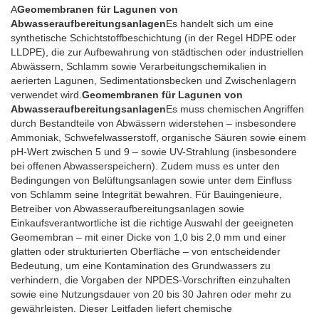
A
Geomembranen für Lagunen von
Abwasseraufbereitungsanlagen
Es handelt sich um eine
synthetische Schichtstoffbeschichtung (in der Regel HDPE oder
LLDPE), die zur Aufbewahrung von städtischen oder industriellen
Abwässern, Schlamm sowie Verarbeitungschemikalien in
aerierten Lagunen, Sedimentationsbecken und Zwischenlagern
verwendet wird.
Geomembranen für Lagunen von
Abwasseraufbereitungsanlagen
Es muss chemischen Angriffen
durch Bestandteile von Abwässern widerstehen – insbesondere
Ammoniak, Schwefelwasserstoff, organische Säuren sowie einem
pH-Wert zwischen 5 und 9 – sowie UV-Strahlung (insbesondere
bei offenen Abwasserspeichern). Zudem muss es unter den
Bedingungen von Belüftungsanlagen sowie unter dem Einfluss
von Schlamm seine Integrität bewahren. Für Bauingenieure,
Betreiber von Abwasseraufbereitungsanlagen sowie
Einkaufsverantwortliche ist die richtige Auswahl der geeigneten
Geomembran – mit einer Dicke von 1,0 bis 2,0 mm und einer
glatten oder strukturierten Oberfläche – von entscheidender
Bedeutung, um eine Kontamination des Grundwassers zu
verhindern, die Vorgaben der NPDES-Vorschriften einzuhalten
sowie eine Nutzungsdauer von 20 bis 30 Jahren oder mehr zu
gewährleisten. Dieser Leitfaden liefert chemische