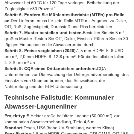
Abwasser bei 60 °C für 120 Tage vorlegen. Beibehaltung der
Zugfestigkeit ≥80 Prozent.“
Schritt 6: Fordern Sie Mühlentestberichte (MTRs) pro Rolle
an.
Der Lieferant muss für jede Rolle MTR mit Angaben zu Dicke,
OIT, Ruß, Zugfestigkeit, Durchstoß und Riss bereitstellen.
Schritt 7: Muster bestellen und testen.
Bestellen Sie ein 5 m²
großes Muster. Testen Sie OIT, Dicke, Einstich. Führen Sie ein 30-
tägiges Eintauchen in die Abwasserprobe durch.
Schritt 8: Preise vergleichen (2026).
1,5 mm HDPE: 5–8 USD
pro m²; 2,0 mm HDPE: 8–12 $ pro m². Für die Installation fallen
4–8 $ pro m² an.
Schritt 9: CQA eines Drittanbieters anfordern.
CQA-
Unternehmen zur Überwachung der Untergrundvorbereitung, des
Einsatzes von Geomembranen, des Schweißens, der
Nahtprüfung und der ELM-Untersuchung.
Technische Fallstudie: Kommunaler
Abwasser-Lagunenliner
Projekttyp:
5 Hektar große belüftete Lagune (50.000 m²) zur
kommunalen Abwasserbehandlung, Tiefe 4,5 m.
Standort:
Texas, USA (hohe UV-Strahlung, warmes Klima).
Spezifikation:
1,5 mm HDPE-Geomembran, GRI GM13, OIT 155