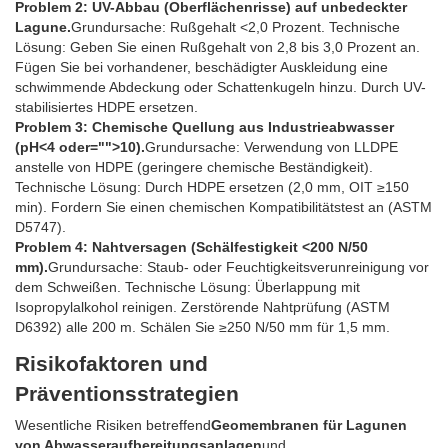
Problem 2: UV-Abbau (Oberflächenrisse) auf unbedeckter
Lagune.
Grundursache: Rußgehalt <2,0 Prozent. Technische
Lösung: Geben Sie einen Rußgehalt von 2,8 bis 3,0 Prozent an.
Fügen Sie bei vorhandener, beschädigter Auskleidung eine
schwimmende Abdeckung oder Schattenkugeln hinzu. Durch UV-
stabilisiertes HDPE ersetzen.
Problem 3: Chemische Quellung aus Industrieabwasser
(pH<4 oder="">10).
Grundursache: Verwendung von LLDPE
anstelle von HDPE (geringere chemische Beständigkeit).
Technische Lösung: Durch HDPE ersetzen (2,0 mm, OIT ≥150
min). Fordern Sie einen chemischen Kompatibilitätstest an (ASTM
D5747).
Problem 4: Nahtversagen (Schälfestigkeit <200 N/50
mm).
Grundursache: Staub- oder Feuchtigkeitsverunreinigung vor
dem Schweißen. Technische Lösung: Überlappung mit
Isopropylalkohol reinigen. Zerstörende Nahtprüfung (ASTM
D6392) alle 200 m. Schälen Sie ≥250 N/50 mm für 1,5 mm.
Risikofaktoren und
Präventionsstrategien
Wesentliche Risiken betreffend
Geomembranen für Lagunen
von Abwasseraufbereitungsanlagen
und