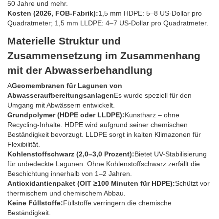
50 Jahre und mehr.
Kosten (2026, FOB-Fabrik):
1,5 mm HDPE: 5–8 US-Dollar pro
Quadratmeter; 1,5 mm LLDPE: 4–7 US-Dollar pro Quadratmeter.
Materielle Struktur und
Zusammensetzung im Zusammenhang
mit der Abwasserbehandlung
A
Geomembranen für Lagunen von
Abwasseraufbereitungsanlagen
Es wurde speziell für den
Umgang mit Abwässern entwickelt.
Grundpolymer (HDPE oder LLDPE):
Kunstharz – ohne
Recycling-Inhalte. HDPE wird aufgrund seiner chemischen
Beständigkeit bevorzugt. LLDPE sorgt in kalten Klimazonen für
Flexibilität.
Kohlenstoffschwarz (2,0–3,0 Prozent):
Bietet UV-Stabilisierung
für unbedeckte Lagunen. Ohne Kohlenstoffschwarz zerfällt die
Beschichtung innerhalb von 1–2 Jahren.
Antioxidantienpaket (OIT ≥100 Minuten für HDPE):
Schützt vor
thermischem und chemischem Abbau.
Keine Füllstoffe:
Füllstoffe verringern die chemische
Beständigkeit.