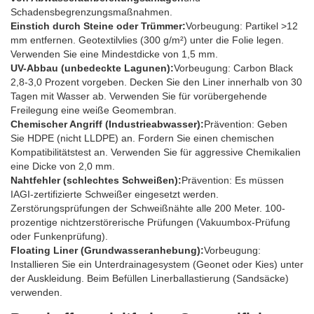
Schadensbegrenzungsmaßnahmen.
Einstich durch Steine ​​oder Trümmer:
Vorbeugung: Partikel >12
mm entfernen. Geotextilvlies (300 g/m²) unter die Folie legen.
Verwenden Sie eine Mindestdicke von 1,5 mm.
UV-Abbau (unbedeckte Lagunen):
Vorbeugung: Carbon Black
2,8-3,0 Prozent vorgeben. Decken Sie den Liner innerhalb von 30
Tagen mit Wasser ab. Verwenden Sie für vorübergehende
Freilegung eine weiße Geomembran.
Chemischer Angriff (Industrieabwasser):
Prävention: Geben
Sie HDPE (nicht LLDPE) an. Fordern Sie einen chemischen
Kompatibilitätstest an. Verwenden Sie für aggressive Chemikalien
eine Dicke von 2,0 mm.
Nahtfehler (schlechtes Schweißen):
Prävention: Es müssen
IAGI-zertifizierte Schweißer eingesetzt werden.
Zerstörungsprüfungen der Schweißnähte alle 200 Meter. 100-
prozentige nichtzerstörerische Prüfungen (Vakuumbox-Prüfung
oder Funkenprüfung).
Floating Liner (Grundwasseranhebung):
Vorbeugung:
Installieren Sie ein Unterdrainagesystem (Geonet oder Kies) unter
der Auskleidung. Beim Befüllen Linerballastierung (Sandsäcke)
verwenden.