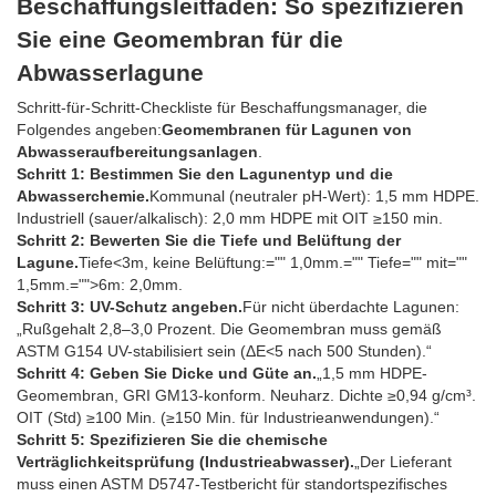
Beschaffungsleitfaden: So spezifizieren
Sie eine Geomembran für die
Abwasserlagune
Schritt-für-Schritt-Checkliste für Beschaffungsmanager, die
Folgendes angeben:
Geomembranen für Lagunen von
Abwasseraufbereitungsanlagen
.
Schritt 1: Bestimmen Sie den Lagunentyp und die
Abwasserchemie.
Kommunal (neutraler pH-Wert): 1,5 mm HDPE.
Industriell (sauer/alkalisch): 2,0 mm HDPE mit OIT ≥150 min.
Schritt 2: Bewerten Sie die Tiefe und Belüftung der
Lagune.
Tiefe<3m, keine Belüftung:="" 1,0mm.="" Tiefe="" mit=""
1,5mm.="">6m: 2,0mm.
Schritt 3: UV-Schutz angeben.
Für nicht überdachte Lagunen:
„Rußgehalt 2,8–3,0 Prozent. Die Geomembran muss gemäß
ASTM G154 UV-stabilisiert sein (ΔE<5 nach 500 Stunden).“
Schritt 4: Geben Sie Dicke und Güte an.
„1,5 mm HDPE-
Geomembran, GRI GM13-konform. Neuharz. Dichte ≥0,94 g/cm³.
OIT (Std) ≥100 Min. (≥150 Min. für Industrieanwendungen).“
Schritt 5: Spezifizieren Sie die chemische
Verträglichkeitsprüfung (Industrieabwasser).
„Der Lieferant
muss einen ASTM D5747-Testbericht für standortspezifisches