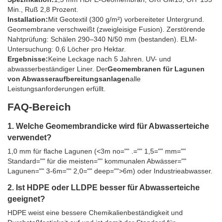
Min., Ruß 2,8 Prozent.
Installation:
Mit Geotextil (300 g/m²) vorbereiteter Untergrund.
Geomembrane verschweißt (zweigleisige Fusion). Zerstörende
Nahtprüfung: Schälen 290–340 N/50 mm (bestanden). ELM-
Untersuchung: 0,6 Löcher pro Hektar.
Ergebnisse:
Keine Leckage nach 5 Jahren. UV- und
abwasserbeständiger Liner. Der
Geomembranen für Lagunen
von Abwasseraufbereitungsanlagen
alle
Leistungsanforderungen erfüllt.
FAQ-Bereich
1. Welche Geomembrandicke wird für Abwasserteiche
verwendet?
1,0 mm für flache Lagunen (<3m no="" .="" 1,5="" mm=""
Standard="" für die meisten="" kommunalen Abwässer=""
Lagunen="" 3-6m="" 2,0="" deep="">6m) oder Industrieabwasser.
2. Ist HDPE oder LLDPE besser für Abwasserteiche
geeignet?
HDPE weist eine bessere Chemikalienbeständigkeit und