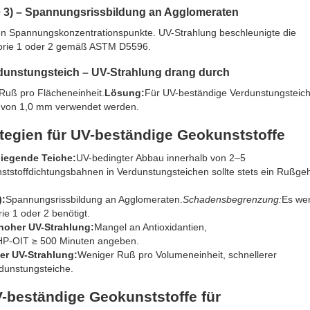
e 3) – Spannungsrissbildung an Agglomeraten
en Spannungskonzentrationspunkte. UV-Strahlung beschleunigte die
egorie 1 oder 2 gemäß ASTM D5596.
dunstungsteich – UV-Strahlung drang durch
Ruß pro Flächeneinheit.
Lösung:
Für UV-beständige Verdunstungsteiche
e von 1,0 mm verwendet werden.
tegien für UV-beständige Geokunststoffe
liegende Teiche:
UV-bedingter Abbau innerhalb von 2–5
tstoffdichtungsbahnen in Verdunstungsteichen sollte stets ein Rußgeh
):
Spannungsrissbildung an Agglomeraten.
Schadensbegrenzung:
Es we
e 1 oder 2 benötigt.
 hoher UV-Strahlung:
Mangel an Antioxidantien,
HP-OIT ≥ 500 Minuten angeben.
her UV-Strahlung:
Weniger Ruß pro Volumeneinheit, schnellerer
dunstungsteiche.
-beständige Geokunststoffe für