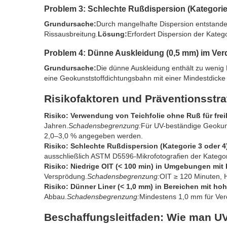
Problem 3: Schlechte Rußdispersion (Kategori
Grundursache:
Durch mangelhafte Dispersion entstand
Rissausbreitung.
Lösung:
Erfordert Dispersion der Kat
Problem 4: Dünne Auskleidung (0,5 mm) im Ver
Grundursache:
Die dünne Auskleidung enthält zu wenig 
eine Geokunststoffdichtungsbahn mit einer Mindestdick
Risikofaktoren und Präventionsstra
Risiko: Verwendung von Teichfolie ohne Ruß für frei
Jahren.
Schadensbegrenzung:
Für UV-beständige Geokuns
2,0–3,0 % angegeben werden.
Risiko: Schlechte Rußdispersion (Kategorie 3 oder 4
ausschließlich ASTM D5596-Mikrofotografien der Kategori
Risiko: Niedrige OIT (< 100 min) in Umgebungen mit
Versprödung.
Schadensbegrenzung:
OIT ≥ 120 Minuten, 
Risiko: Dünner Liner (< 1,0 mm) in Bereichen mit ho
Abbau.
Schadensbegrenzung:
Mindestens 1,0 mm für Ver
Beschaffungsleitfaden: Wie man UV