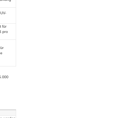
 UV-
 für
ß pro
für
he
5.000