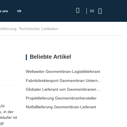
DE
e uns
VR
sführung: Technischer Leitfaden
Beliebte Artikel
Weltweiter Geomembran-Logistiklieferant
Fabrikdirektexport Geomembran Unternehmen
Globaler Lieferant von Geomembranen für den Versand
Projektlieferung Geomembranhersteller
UV-
Notfalllieferung Geomembran-Lieferant
, in der
käufer ist
gt