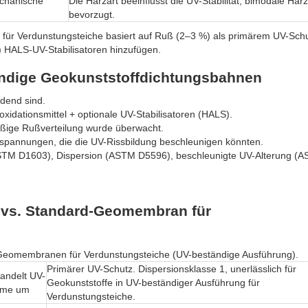
echanische
Die Harzart beeinflusst die UV-Stabilität; bimodale Ha
bevorzugt.
ür Verdunstungsteiche basiert auf Ruß (2–3 %) als primärem UV-Schu
) HALS-UV-Stabilisatoren hinzufügen.
ändige Geokunststoffdichtungsbahnen
idend sind.
idationsmittel + optionale UV-Stabilisatoren (HALS).
ßige Rußverteilung wurde überwacht.
tspannungen, die die UV-Rissbildung beschleunigen könnten.
STM D1603), Dispersion (ASTM D5596), beschleunigte UV-Alterung (
e vs. Standard-Geomembran für
-Geomembranen für Verdunstungsteiche (UV-beständige Ausführung).
Primärer UV-Schutz. Dispersionsklasse 1, unerlässlich für
andelt UV-
Geokunststoffe in UV-beständiger Ausführung für
ärme um
Verdunstungsteiche.