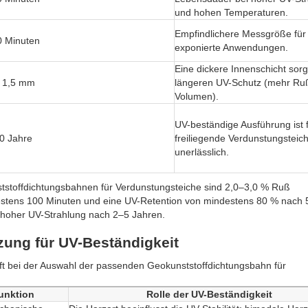
und hohen Temperaturen.
Empfindlichere Messgröße für
0 Minuten
exponierte Anwendungen.
Eine dickere Innenschicht sorgt
– 1,5 mm
längeren UV-Schutz (mehr Ru
Volumen).
UV-beständige Ausführung ist 
10 Jahre
freiliegende Verdunstungsteic
unerlässlich.
stoffdichtungsbahnen für Verdunstungsteiche sind 2,0–3,0 % Ruß
destens 100 Minuten und eine UV-Retention von mindestens 80 % nach 
r hoher UV-Strahlung nach 2–5 Jahren.
ung für UV-Beständigkeit
ft bei der Auswahl der passenden Geokunststoffdichtungsbahn für
unktion
Rolle der UV-Beständigkeit