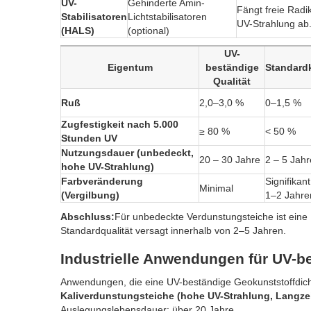
UV-
Gehinderte Amin-
Fängt freie Radi
Stabilisatoren
Lichtstabilisatoren
UV-Strahlung ab
(HALS)
(optional)
UV-
Eigentum
beständige
Standard
Qualität
Ruß
2,0–3,0 %
0–1,5 %
Zugfestigkeit nach 5.000
≥ 80 %
< 50 %
Stunden UV
Nutzungsdauer (unbedeckt,
20 – 30 Jahre
2 – 5 Jahr
hohe UV-Strahlung)
Farbveränderung
Signifikan
Minimal
(Vergilbung)
1–2 Jahre
Abschluss:
Für unbedeckte Verdunstungsteiche ist eine
Standardqualität versagt innerhalb von 2–5 Jahren.
Industrielle Anwendungen für UV-b
Anwendungen, die eine UV-beständige Geokunststoffdich
Kaliverdunstungsteiche (hohe UV-Strahlung, Langzei
Auslegungslebensdauer: über 20 Jahre.