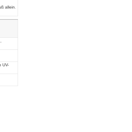
ß allein.
,
e UV-