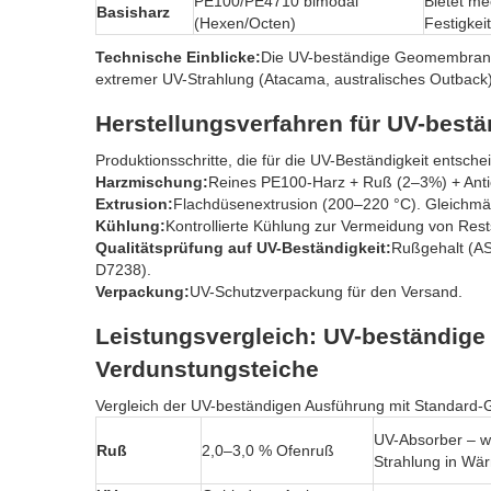
PE100/PE4710 bimodal
Bietet m
Basisharz
(Hexen/Octen)
Festigkeit
Technische Einblicke:
Die UV-beständige Geomembran f
extremer UV-Strahlung (Atacama, australisches Outback
Herstellungsverfahren für UV-best
Produktionsschritte, die für die UV-Beständigkeit entsche
Harzmischung:
Reines PE100-Harz + Ruß (2–3%) + Antiox
Extrusion:
Flachdüsenextrusion (200–220 °C). Gleichmä
Kühlung:
Kontrollierte Kühlung zur Vermeidung von Res
Qualitätsprüfung auf UV-Beständigkeit:
Rußgehalt (A
D7238).
Verpackung:
UV-Schutzverpackung für den Versand.
Leistungsvergleich: UV-beständig
Verdunstungsteiche
Vergleich der UV-beständigen Ausführung mit Standard
UV-Absorber – w
Ruß
2,0–3,0 % Ofenruß
Strahlung in W