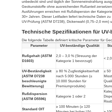
unbedeckt sind und täglich der Sonneneinstrahlung ausg
Geokunststoffe ohne ausreichenden Rußanteil zersetzen
Ausführungen erreichen mit Rußdispersion der Kategorie
30+ Jahren. Dieser Leitfaden liefert technische Daten 
UV-Prüfung (ASTM D7238), Dickenwahl (0,75–2,0 mm) und B
Technische Spezifikationen für UV
Die folgende Tabelle definiert kritische Parameter für G
Parameter
UV-beständige Qualität
St
Rußgehalt (ASTM
2,0 – 3,0 % (Streuung der
< 2,
D1603)
Kategorie 1 bevorzugt)
UV-Beständigkeit
≥ 80 % Zugfestigkeitserhalt
≤ 50 
(ASTM D7238
nach 5.000 Stunden (≥
Miss
beschleunigte
10.000 Stunden für
Quali
Bewitterung)
Premiumprodukte)
Stun
Kateg
Rußdispersion
Kategorie 1 oder 2
Dispe
(ASTM D5596)
Rissb
≥ 100 Minuten (≥ 120
Standard OIT
Minuten bei hoher UV-
≥ 10