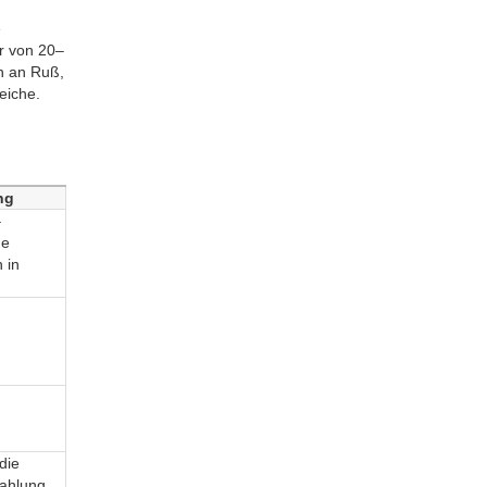
e
r von 20–
n an Ruß,
eiche.
ng
–
ge
 in
die
rahlung