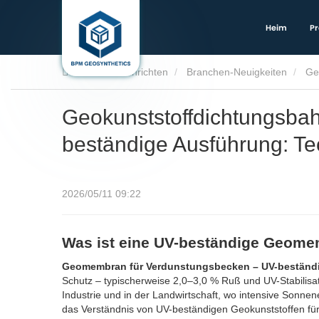
Heim
Pr
Heim
Nachrichten
Branchen-Neuigkeiten
Ge
Geokunststoffdichtungsbah
beständige Ausführung: Te
2026/05/11 09:22
Was ist eine UV-beständige Geome
Geomembran für Verdunstungsbecken – UV-beständ
Schutz – typischerweise 2,0–3,0 % Ruß und UV-Stabilisato
Industrie und in der Landwirtschaft, wo intensive Sonne
das Verständnis von UV-beständigen Geokunststoffen für