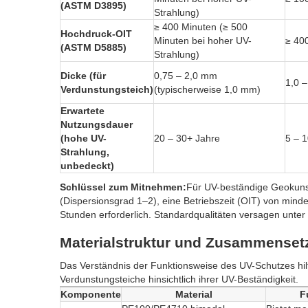
(ASTM D3895)
Strahlung)
≥ 400 Minuten (≥ 500
Hochdruck-OIT
Minuten bei hoher UV-
≥ 40
(ASTM D5885)
Strahlung)
Dicke (für
0,75 – 2,0 mm
1,0 
Verdunstungsteich)
(typischerweise 1,0 mm)
Erwartete
Nutzungsdauer
(hohe UV-
20 – 30+ Jahre
5 – 
Strahlung,
unbedeckt)
Schlüssel zum Mitnehmen:
Für UV-beständige Geokunst
(Dispersionsgrad 1–2), eine Betriebszeit (OIT) von min
Stunden erforderlich. Standardqualitäten versagen unte
Materialstruktur und Zusammensetz
Das Verständnis der Funktionsweise des UV-Schutzes hil
Verdunstungsteiche hinsichtlich ihrer UV-Beständigkeit.
Komponente
Material
F