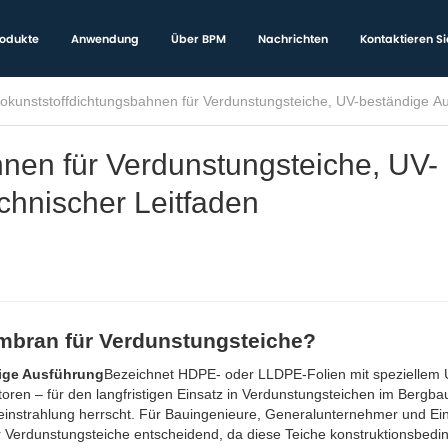
odukte
Anwendung
Über BPM
Nachrichten
Kontaktieren Si
okunststoffdichtungsbahnen für Verdunstungsteiche, UV-beständige Au
nen für Verdunstungsteiche, UV-
chnischer Leitfaden
mbran für Verdunstungsteiche?
ige Ausführung
Bezeichnet HDPE- oder LLDPE-Folien mit speziellem 
ren – für den langfristigen Einsatz in Verdunstungsteichen im Bergbau
neinstrahlung herrscht. Für Bauingenieure, Generalunternehmer und Ein
 Verdunstungsteiche entscheidend, da diese Teiche konstruktionsbedin