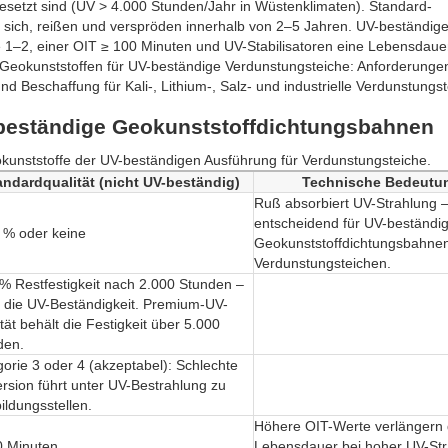
esetzt sind (UV > 4.000 Stunden/Jahr in Wüstenklimaten). Standard-
 sich, reißen und verspröden innerhalb von 2–5 Jahren. UV-beständig
 1–2, einer OIT ≥ 100 Minuten und UV-Stabilisatoren eine Lebensdaue
zu Geokunststoffen für UV-beständige Verdunstungsteiche: Anforderunge
eschaffung für Kali-, Lithium-, Salz- und industrielle Verdunstungst
-beständige Geokunststoffdichtungsbahnen
eokunststoffe der UV-beständigen Ausführung für Verdunstungsteiche.
andardqualität (nicht UV-beständig)
Technische Bedeutu
Ruß absorbiert UV-Strahlung 
entscheidend für UV-beständi
0 % oder keine
Geokunststoffdichtungsbahnen
Verdunstungsteichen.
% Restfestigkeit nach 2.000 Stunden –
t die UV-Beständigkeit. Premium-UV-
tät behält die Festigkeit über 5.000
den.
orie 3 oder 4 (akzeptabel): Schlechte
rsion führt unter UV-Bestrahlung zu
ildungsstellen.
Höhere OIT-Werte verlängern 
0 Minuten
Lebensdauer bei hoher UV-St