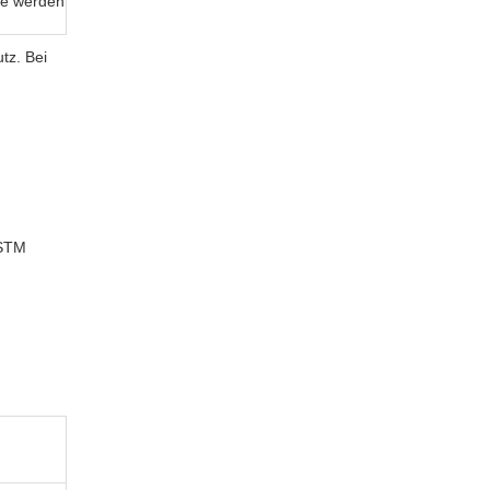
rze werden
tz. Bei
ASTM