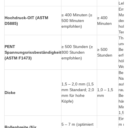
Lebe
Empf
≥ 400 Minuten (≥
Maßn
Hochdruck-OIT (ASTM
≥ 400
500 Minuten
den E
D5885)
Minuten
empfohlen)
hohe
Temp
Ther
und 
PENT
≥ 500 Stunden (≥
≥ 500
Bela
Spannungsrissbeständigkeit
800 Stunden
Stunden
erfor
(ASTM F1473)
empfohlen)
höhe
Wert
Bei P
Nahe
1,5 – 2,0 mm (1,5
aufg
mm Standard; 2,0
1,0 – 1,5
raue
Dicke
mm für hohe
mm
Bedi
Köpfe)
häufi
Mind
1,5 
Eine 
5 – 7 m (optimiert
m ma
Rollenbreite (für