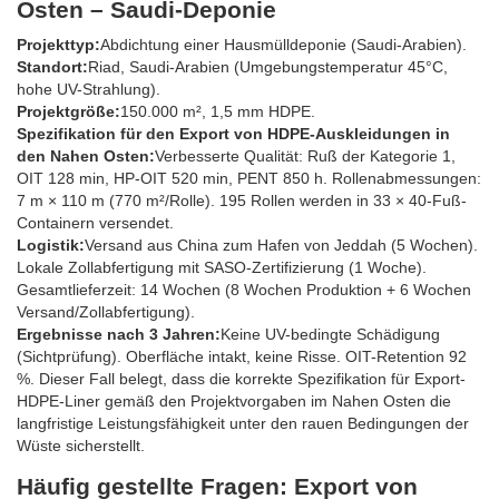
Osten – Saudi-Deponie
Projekttyp:
Abdichtung einer Hausmülldeponie (Saudi-Arabien).
Standort:
Riad, Saudi-Arabien (Umgebungstemperatur 45°C,
hohe UV-Strahlung).
Projektgröße:
150.000 m², 1,5 mm HDPE.
Spezifikation für den Export von HDPE-Auskleidungen in
den Nahen Osten:
Verbesserte Qualität: Ruß der Kategorie 1,
OIT 128 min, HP-OIT 520 min, PENT 850 h. Rollenabmessungen:
7 m × 110 m (770 m²/Rolle). 195 Rollen werden in 33 × 40-Fuß-
Containern versendet.
Logistik:
Versand aus China zum Hafen von Jeddah (5 Wochen).
Lokale Zollabfertigung mit SASO-Zertifizierung (1 Woche).
Gesamtlieferzeit: 14 Wochen (8 Wochen Produktion + 6 Wochen
Versand/Zollabfertigung).
Ergebnisse nach 3 Jahren:
Keine UV-bedingte Schädigung
(Sichtprüfung). Oberfläche intakt, keine Risse. OIT-Retention 92
%. Dieser Fall belegt, dass die korrekte Spezifikation für Export-
HDPE-Liner gemäß den Projektvorgaben im Nahen Osten die
langfristige Leistungsfähigkeit unter den rauen Bedingungen der
Wüste sicherstellt.
Häufig gestellte Fragen: Export von