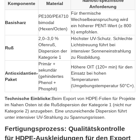
Nahost-spezifische
Komponente
Material
Anforderung
Für thermische
PE100/PE4710
Wechselbeanspruchung wird
Basisharz
bimodal
ein höherer PENT-Wert (≥ 800
(Hexen/Octen)
h) empfohlen.
2,0–3,0 %
Höchster UV-Schutz. Schlechte
Ofenruß,
Lichtstreuung führt bei
Ruß
Dispersion der
intensiver Sonneneinstrahlung
Kategorie 1
zu Rissbildung.
Primär +
Höhere OIT (120+ min) für den
sekundär
Antioxidantien-
Einsatz bei hohen
(gehindertes
Paket
Temperaturen
Phenol +
(Umgebungstemperatur 50°C+).
Phosphit)
Technische Einblicke:
Beim Export von HDPE-Folien für Projekte
im Nahen Osten ist die Rußdispersion der Kategorie 1 (nicht nur
Kategorie 2) anzugeben. Eine unzureichende Dispersion führt
unter intensiver UV-Strahlung zu Spannungsrissen.
Fertigungsprozess: Qualitätskontrolle
für HDPE-Auskleidungen für den Export