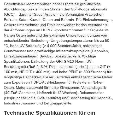
Polyethylen-Geomembranen hoher Dichte für großflächige
Abdichtungsprojekte in den Staaten des Golf-Kooperationsrats
(GCC) – darunter Saudi-Arabien, die Vereinigten Arabischen
Emirate, Katar, Kuwait, Oman und Bahrain. Für Einkaufsmanager,
Generalunternehmer und Projektentwickler ist das Verständnis
der Anforderungen an HDPE-Exportmembranen für Projekte im
Nahen Osten aufgrund der extremen Umweltbedingungen von
entscheidender Bedeutung: Umgebungstemperaturen bis zu 50
°C, hohe UV-Strahlung (> 4.000 Stunden/Jahr), salzhaltiges
Grundwasser und großflächige Infrastrukturprojekte (Deponien,
Entsalzungsanlagen, Bergbau, Absetzbecken). Wichtige
Spezifikationen: Einhaltung der GRI GM13-Norm, UV-
Beständigkeit (Ruß 2–3 %, Dispersionskategorie 1), hohe OIT (≥
100 min, HP-OIT ≥ 400 min) und hohe PENT (≥ 500 Stunden) für
langfristige Haltbarkeit. Dieser Leitfaden enthält technische Daten
zum Export von HDPE-Auskleidungen für Projekte im Nahen
Osten: Materialauswahl für heiße Klimazonen, Versandlogistik
(40-Fuß-Container, Lieferzeit 6–12 Wochen), Dokumentation
(Ursprungszeugnis, Golf-Zertifikat) und Beschaffung für Deponie-,
Industrieabwasser- und Bergbauprojekte.
Technische Spezifikationen für ein