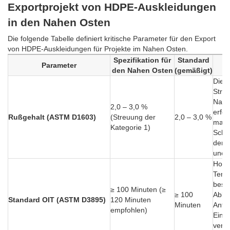
Exportprojekt von HDPE-Auskleidungen
in den Nahen Osten
Die folgende Tabelle definiert kritische Parameter für den Export
von HDPE-Auskleidungen für Projekte im Nahen Osten.
Spezifikation für
Standard
T
Parameter
den Nahen Osten
(gemäßigt)
B
Die 
Stra
Nahe
2,0 – 3,0 %
erfor
Rußgehalt (ASTM D1603)
(Streuung der
2,0 – 3,0 %
maxi
Kategorie 1)
Schu
der K
unerl
Hoh
Temp
besc
≥ 100 Minuten (≥
≥ 100
Abba
Standard OIT (ASTM D3895)
120 Minuten
Minuten
Antio
empfohlen)
Eine
verlä