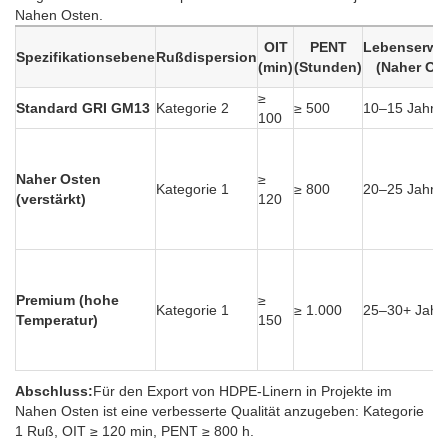
Nahen Osten.
OIT
PENT
Lebenserwa
Spezifikationsebene
Rußdispersion
(min)
(Stunden)
(Naher Os
≥
Standard GRI GM13
Kategorie 2
≥ 500
10–15 Jahre
100
Naher Osten
≥
Kategorie 1
≥ 800
20–25 Jahre
(verstärkt)
120
Premium (hohe
≥
Kategorie 1
≥ 1.000
25–30+ Jahr
Temperatur)
150
Abschluss:
Für den Export von HDPE-Linern in Projekte im
Nahen Osten ist eine verbesserte Qualität anzugeben: Kategorie
1 Ruß, OIT ≥ 120 min, PENT ≥ 800 h.