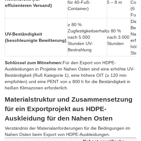
für 40-Fuß-
5 – 8 m
Cont
effizienteren Versand)
Container)
(6 Ro
Fuß)
Die 
≥ 80 %
Bela
Zugfestigkeitserhalt
≥ 80 %
UV-Beständigkeit
Nahe
nach 5.000
nach 3.000
(beschleunigte Bewitterung)
erfor
Stunden UV-
Stunden
höhe
Bestrahlung
Stabil
Schlüssel zum Mitnehmen:
Für den Export von HDPE-
Auskleidungen in Projekte im Nahen Osten sind eine erhöhte UV-
Beständigkeit (Ruß Kategorie 1), eine höhere OIT (≥ 120 min
empfohlen) und eine PENT von ≥ 800 h für die Beständigkeit in
heißen Klimazonen erforderlich.
Materialstruktur und Zusammensetzung
für ein Exportprojekt aus HDPE-
Auskleidung für den Nahen Osten
Verständnis der Materialanforderungen für die Bedingungen im
Nahen Osten beim Export von HDPE-Auskleidungen.