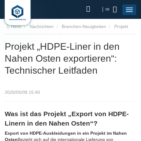
DE
Heim
Nachrichten
Branchen-Neuigkeiten
Projekt
„HDPE-Liner in den Nahen Osten exportieren“: Technischer
Projekt „HDPE-Liner in den
Nahen Osten exportieren“:
Leitfaden
Technischer Leitfaden
2026/05/08 15:40
Was ist das Projekt „Export von HDPE-
Linern in den Nahen Osten“?
Export von HDPE-Auskleidungen in ein Projekt im Nahen
Osten
Bezieht sich auf die internationale Lieferung von