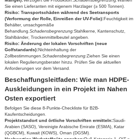
Sie einen Lieferanten mit eigenem Harzlager (≥ 500 Tonnen).
Risiko: Transportschäden während des Seetransports
(Verformung der Rolle, Einreißen der UV-Folie):
Feuchtigkeit im
Behälter, unsachgemäße
Behandlung.
Schadensbegrenzung:
Stahlkerne, Kantenschutz,
Stahlbänder, Trockenmittelbeutel angeben.
Risiko: Änderung der lokalen Vorschriften (neue
Golfstandards):
Nichteinhaltung der
Zollbestimmungen.
Schadensbegrenzung:
Ziehen Sie einen
lokalen Regulierungsberater hinzu. Prüfen Sie die aktuellen
Anforderungen vor dem Versand.
Beschaffungsleitfaden: Wie man HDPE-
Auskleidungen in ein Projekt im Nahen
Osten exportiert
Befolgen Sie diese 8-Punkte-Checkliste für B2B-
Kaufentscheidungen.
Projektstandort und örtliche Vorschriften ermitteln:
Saudi-
Arabien (SASO), Vereinigte Arabische Emirate (ESMA), Katar
(QGBCM), Kuwait (KOWS), Oman (DGSM).
Hochwertige Werkstoffgüte angeben:
Ruß Kategorie 1, OIT ≥