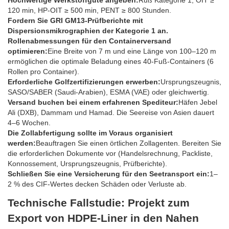
120 min, HP-OIT ≥ 500 min, PENT ≥ 800 Stunden.
Fordern Sie GRI GM13-Prüfberichte mit
Dispersionsmikrographien der Kategorie 1 an.
Rollenabmessungen für den Containerversand
optimieren:
Eine Breite von 7 m und eine Länge von 100–120 m
ermöglichen die optimale Beladung eines 40-Fuß-Containers (6
Rollen pro Container).
Erforderliche Golfzertifizierungen erwerben:
Ursprungszeugnis,
SASO/SABER (Saudi-Arabien), ESMA (VAE) oder gleichwertig.
Versand buchen bei einem erfahrenen Spediteur:
Häfen Jebel
Ali (DXB), Dammam und Hamad. Die Seereise von Asien dauert
4–6 Wochen.
Die Zollabfertigung sollte im Voraus organisiert
werden:
Beauftragen Sie einen örtlichen Zollagenten. Bereiten Sie
die erforderlichen Dokumente vor (Handelsrechnung, Packliste,
Konnossement, Ursprungszeugnis, Prüfberichte).
Schließen Sie eine Versicherung für den Seetransport ein:
1–
2 % des CIF-Wertes decken Schäden oder Verluste ab.
Technische Fallstudie: Projekt zum
Export von HDPE-Liner in den Nahen