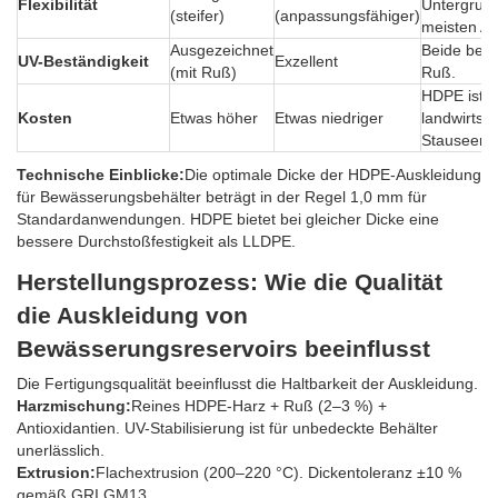
Flexibilität
Untergrund
(steifer)
(anpassungsfähiger)
meisten A
Ausgezeichnet
Beide ben
UV-Beständigkeit
Exzellent
(mit Ruß)
Ruß.
HDPE ist S
Kosten
Etwas höher
Etwas niedriger
landwirtsch
Stauseen.
Technische Einblicke:
Die optimale Dicke der HDPE-Auskleidung
für Bewässerungsbehälter beträgt in der Regel 1,0 mm für
Standardanwendungen. HDPE bietet bei gleicher Dicke eine
bessere Durchstoßfestigkeit als LLDPE.
Herstellungsprozess: Wie die Qualität
die Auskleidung von
Bewässerungsreservoirs beeinflusst
Die Fertigungsqualität beeinflusst die Haltbarkeit der Auskleidung.
Harzmischung:
Reines HDPE-Harz + Ruß (2–3 %) +
Antioxidantien. UV-Stabilisierung ist für unbedeckte Behälter
unerlässlich.
Extrusion:
Flachextrusion (200–220 °C). Dickentoleranz ±10 %
gemäß GRI GM13.