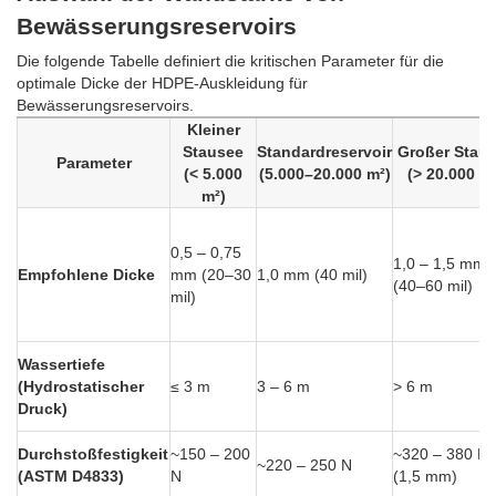
Bewässerungsreservoirs
Die folgende Tabelle definiert die kritischen Parameter für die
optimale Dicke der HDPE-Auskleidung für
Bewässerungsreservoirs.
Kleiner
Stausee
Standardreservoir
Großer Stau
Parameter
(< 5.000
(5.000–20.000 m²)
(> 20.000 m
m²)
0,5 – 0,75
1,0 – 1,5 mm
Empfohlene Dicke
mm (20–30
1,0 mm (40 mil)
(40–60 mil)
mil)
Wassertiefe
(Hydrostatischer
≤ 3 m
3 – 6 m
> 6 m
Druck)
Durchstoßfestigkeit
~150 – 200
~320 – 380 N
~220 – 250 N
(ASTM D4833)
N
(1,5 mm)