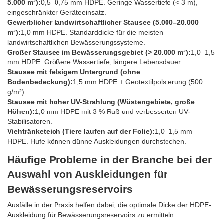
5.000 m²):
0,5–0,75 mm HDPE. Geringe Wassertiefe (< 3 m),
eingeschränkter Geräteeinsatz.
Gewerblicher landwirtschaftlicher Stausee (5.000–20.000
m²):
1,0 mm HDPE. Standarddicke für die meisten
landwirtschaftlichen Bewässerungssysteme.
Großer Stausee im Bewässerungsgebiet (> 20.000 m²):
1,0–1,5
mm HDPE. Größere Wassertiefe, längere Lebensdauer.
Stausee mit felsigem Untergrund (ohne
Bodenbedeckung):
1,5 mm HDPE + Geotextilpolsterung (500
g/m²).
Stausee mit hoher UV-Strahlung (Wüstengebiete, große
Höhen):
1,0 mm HDPE mit 3 % Ruß und verbesserten UV-
Stabilisatoren.
Viehtränketeich (Tiere laufen auf der Folie):
1,0–1,5 mm
HDPE. Hufe können dünne Auskleidungen durchstechen.
Häufige Probleme in der Branche bei der
Auswahl von Auskleidungen für
Bewässerungsreservoirs
Ausfälle in der Praxis helfen dabei, die optimale Dicke der HDPE-
Auskleidung für Bewässerungsreservoirs zu ermitteln.