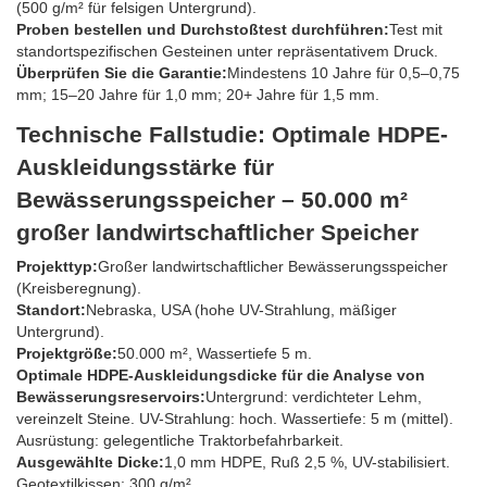
(500 g/m² für felsigen Untergrund).
Proben bestellen und Durchstoßtest durchführen:
Test mit
standortspezifischen Gesteinen unter repräsentativem Druck.
Überprüfen Sie die Garantie:
Mindestens 10 Jahre für 0,5–0,75
mm; 15–20 Jahre für 1,0 mm; 20+ Jahre für 1,5 mm.
Technische Fallstudie: Optimale HDPE-
Auskleidungsstärke für
Bewässerungsspeicher – 50.000 m²
großer landwirtschaftlicher Speicher
Projekttyp:
Großer landwirtschaftlicher Bewässerungsspeicher
(Kreisberegnung).
Standort:
Nebraska, USA (hohe UV-Strahlung, mäßiger
Untergrund).
Projektgröße:
50.000 m², Wassertiefe 5 m.
Optimale HDPE-Auskleidungsdicke für die Analyse von
Bewässerungsreservoirs:
Untergrund: verdichteter Lehm,
vereinzelt Steine. UV-Strahlung: hoch. Wassertiefe: 5 m (mittel).
Ausrüstung: gelegentliche Traktorbefahrbarkeit.
Ausgewählte Dicke:
1,0 mm HDPE, Ruß 2,5 %, UV-stabilisiert.
Geotextilkissen: 300 g/m².