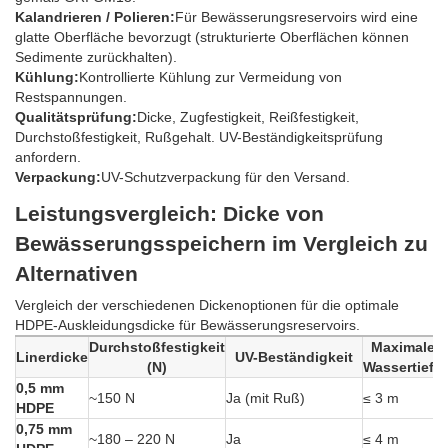
Kalandrieren / Polieren:
Für Bewässerungsreservoirs wird eine
glatte Oberfläche bevorzugt (strukturierte Oberflächen können
Sedimente zurückhalten).
Kühlung:
Kontrollierte Kühlung zur Vermeidung von
Restspannungen.
Qualitätsprüfung:
Dicke, Zugfestigkeit, Reißfestigkeit,
Durchstoßfestigkeit, Rußgehalt. UV-Beständigkeitsprüfung
anfordern.
Verpackung:
UV-Schutzverpackung für den Versand.
Leistungsvergleich: Dicke von
Bewässerungsspeichern im Vergleich zu
Alternativen
Vergleich der verschiedenen Dickenoptionen für die optimale
HDPE-Auskleidungsdicke für Bewässerungsreservoirs.
Durchstoßfestigkeit
Maximale
Linerdicke
UV-Beständigkeit
(N)
Wassertiefe
0,5 mm
~150 N
Ja (mit Ruß)
≤ 3 m
HDPE
0,75 mm
~180 – 220 N
Ja
≤ 4 m