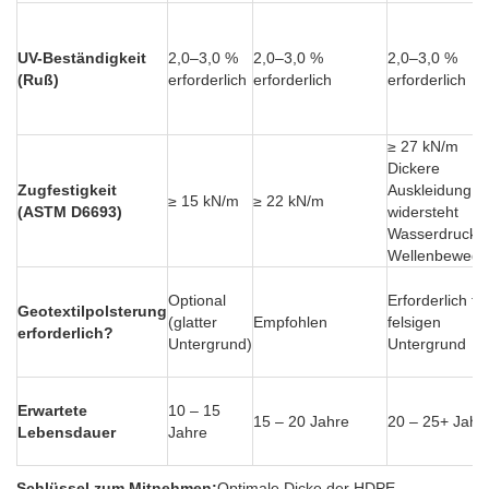
UV-Beständigkeit
2,0–3,0 %
2,0–3,0 %
2,0–3,0 %
(Ruß)
erforderlich
erforderlich
erforderlich
≥ 27 kN/m
Dickere
Zugfestigkeit
Auskleidung
≥ 15 kN/m
≥ 22 kN/m
(ASTM D6693)
widersteht
Wasserdruck 
Wellenbewegu
Optional
Erforderlich fü
Geotextilpolsterung
(glatter
Empfohlen
felsigen
erforderlich?
Untergrund)
Untergrund
Erwartete
10 – 15
15 – 20 Jahre
20 – 25+ Jahr
Lebensdauer
Jahre
Schlüssel zum Mitnehmen:
Optimale Dicke der HDPE-