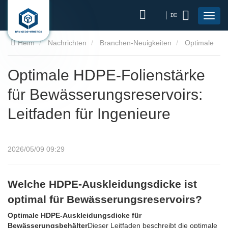
DE
Heim
Nachrichten
Branchen-Neuigkeiten
Optimale
HDPE-Folienstärke für Bewässerungsreservoirs: Leitfaden für
Optimale HDPE-Folienstärke
für Bewässerungsreservoirs:
Ingenieure
Leitfaden für Ingenieure
2026/05/09 09:29
Welche HDPE-Auskleidungsdicke ist
optimal für Bewässerungsreservoirs?
Optimale HDPE-Auskleidungsdicke für
Bewässerungsbehälter
Dieser Leitfaden beschreibt die optimale