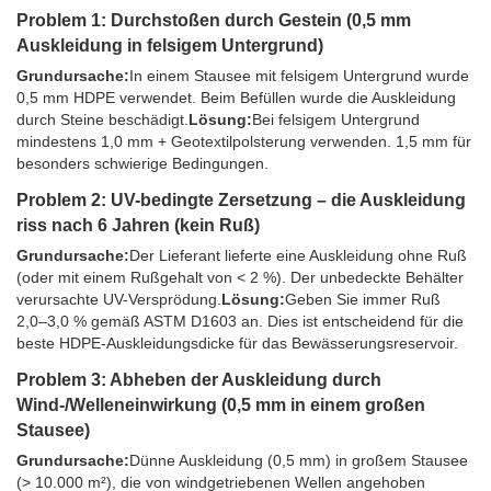
Problem 1: Durchstoßen durch Gestein (0,5 mm
Auskleidung in felsigem Untergrund)
Grundursache:
In einem Stausee mit felsigem Untergrund wurde
0,5 mm HDPE verwendet. Beim Befüllen wurde die Auskleidung
durch Steine ​​beschädigt.
Lösung:
Bei felsigem Untergrund
mindestens 1,0 mm + Geotextilpolsterung verwenden. 1,5 mm für
besonders schwierige Bedingungen.
Problem 2: UV-bedingte Zersetzung – die Auskleidung
riss nach 6 Jahren (kein Ruß)
Grundursache:
Der Lieferant lieferte eine Auskleidung ohne Ruß
(oder mit einem Rußgehalt von < 2 %). Der unbedeckte Behälter
verursachte UV-Versprödung.
Lösung:
Geben Sie immer Ruß
2,0–3,0 % gemäß ASTM D1603 an. Dies ist entscheidend für die
beste HDPE-Auskleidungsdicke für das Bewässerungsreservoir.
Problem 3: Abheben der Auskleidung durch
Wind-/Welleneinwirkung (0,5 mm in einem großen
Stausee)
Grundursache:
Dünne Auskleidung (0,5 mm) in großem Stausee
(> 10.000 m²), die von windgetriebenen Wellen angehoben