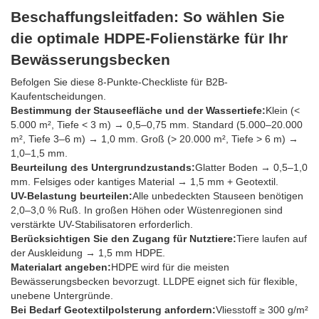
Beschaffungsleitfaden: So wählen Sie
die optimale HDPE-Folienstärke für Ihr
Bewässerungsbecken
Befolgen Sie diese 8-Punkte-Checkliste für B2B-
Kaufentscheidungen.
Bestimmung der Stauseefläche und der Wassertiefe:
Klein (<
5.000 m², Tiefe < 3 m) → 0,5–0,75 mm. Standard (5.000–20.000
m², Tiefe 3–6 m) → 1,0 mm. Groß (> 20.000 m², Tiefe > 6 m) →
1,0–1,5 mm.
Beurteilung des Untergrundzustands:
Glatter Boden → 0,5–1,0
mm. Felsiges oder kantiges Material → 1,5 mm + Geotextil.
UV-Belastung beurteilen:
Alle unbedeckten Stauseen benötigen
2,0–3,0 % Ruß. In großen Höhen oder Wüstenregionen sind
verstärkte UV-Stabilisatoren erforderlich.
Berücksichtigen Sie den Zugang für Nutztiere:
Tiere laufen auf
der Auskleidung → 1,5 mm HDPE.
Materialart angeben:
HDPE wird für die meisten
Bewässerungsbecken bevorzugt. LLDPE eignet sich für flexible,
unebene Untergründe.
Bei Bedarf Geotextilpolsterung anfordern:
Vliesstoff ≥ 300 g/m²