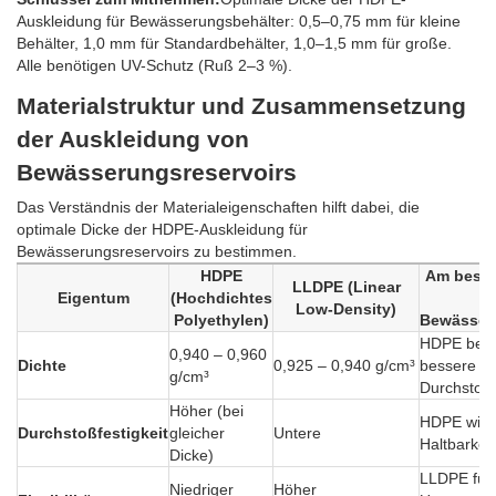
Auskleidung für Bewässerungsbehälter: 0,5–0,75 mm für kleine
Behälter, 1,0 mm für Standardbehälter, 1,0–1,5 mm für große.
Alle benötigen UV-Schutz (Ruß 2–3 %).
Materialstruktur und Zusammensetzung
der Auskleidung von
Bewässerungsreservoirs
Das Verständnis der Materialeigenschaften hilft dabei, die
optimale Dicke der HDPE-Auskleidung für
Bewässerungsreservoirs zu bestimmen.
HDPE
Am beste
LLDPE (Linear
Eigentum
(Hochdichtes
Low-Density)
Polyethylen)
Bewässer
HDPE bevo
0,940 – 0,960
Dichte
0,925 – 0,940 g/cm³
bessere
g/cm³
Durchstoßf
Höher (bei
HDPE wird 
Durchstoßfestigkeit
gleicher
Untere
Haltbarkei
Dicke)
LLDPE für
Niedriger
Höher